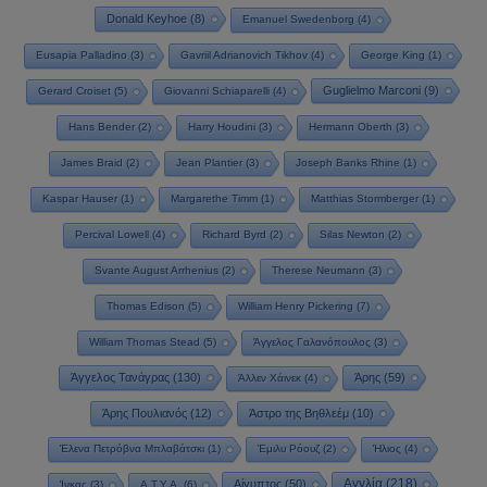
Donald Keyhoe
(8)
Emanuel Swedenborg
(4)
Eusapia Palladino
(3)
Gavriil Adrianovich Tikhov
(4)
George King
(1)
Guglielmo Marconi
(9)
Gerard Croiset
(5)
Giovanni Schiaparelli
(4)
Hans Bender
(2)
Harry Houdini
(3)
Hermann Oberth
(3)
James Braid
(2)
Jean Plantier
(3)
Joseph Banks Rhine
(1)
Kaspar Hauser
(1)
Margarethe Timm
(1)
Matthias Stormberger
(1)
Percival Lowell
(4)
Richard Byrd
(2)
Silas Newton
(2)
Svante August Arrhenius
(2)
Therese Neumann
(3)
Thomas Edison
(5)
William Henry Pickering
(7)
William Thomas Stead
(5)
Άγγελος Γαλανόπουλος
(3)
Άγγελος Τανάγρας
(130)
Άρης
(59)
Άλλεν Χάινεκ
(4)
Άρης Πουλιανός
(12)
Άστρο της Βηθλεέμ
(10)
Έλενα Πετρόβνα Μπλαβάτσκι
(1)
Έμιλυ Ρόουζ
(2)
Ήλιος
(4)
Αγγλία
(218)
Αίγυπτος
(50)
Ίνκας
(3)
Α.Τ.Υ.Α.
(6)