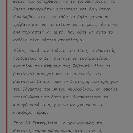
φορές που κατόρθωσαν να το τραυματίσουν, το
θηρίο επανερχόταν αγριότερο και δριμύτερο.
Συνέλαβαν τότε την ιδέα να δηλητηριάσουν
πρόβατα και να τα ρίξουν να τα φάει, ώστε να
δηλητηριαστεί κι αυτό. Μα, ούτε κι αυτό το
σχέδιο είχε κάποιο αποτέλεσμα.
Τέλος, κατά τον Ιούνιο του 1765, ο Βασιλιάς
Λουδοβίκος ο ΙΕ’ διέταξε να εκστρατεύσουν
εναντίον του Κτήνους της Ζεβοντάν όλοι οι
βασιλικοί κυνηγοί και οι ευγενείς του
Βασιλικού Οίκου, υπό τη διοίκηση του αρχηγού
του Τάγματος του Αγίου Λουδοβίκου, οι οποίοι
περικύκλωσαν τα δάση και διασκόρπισαν τα
κυνηγόσκυλά τους για να ανιχνεύσουν το
αιμοβόρο τέρας.
Στις 20 Σεπτεμβρίου, ο αρχικυνηγός του
Βασιλιά, παραφυλάσσσοντας μια στενωπό,