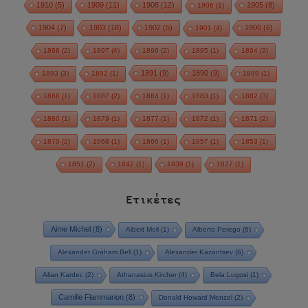
1910
(5)
1909
(11)
1908
(12)
1905
(8)
1906
(1)
1904
(7)
1903
(18)
1902
(5)
1900
(6)
1901
(4)
1898
(2)
1897
(4)
1896
(2)
1895
(1)
1894
(3)
1891
(9)
1890
(9)
1893
(3)
1892
(1)
1889
(1)
1888
(1)
1887
(2)
1884
(1)
1883
(1)
1882
(3)
1880
(1)
1879
(1)
1877
(1)
1872
(1)
1871
(2)
1870
(2)
1868
(1)
1866
(1)
1857
(1)
1853
(1)
1851
(2)
1842
(1)
1839
(1)
1837
(1)
Ετικέτες
Aime Michel
(8)
Albert Moll
(1)
Alberto Perego
(6)
Alexander Graham Bell
(1)
Alexander Kazantsev
(6)
Allan Kardec
(2)
Athanasius Kircher
(4)
Bela Lugosi
(1)
Camille Flammarion
(8)
Donald Howard Menzel
(2)