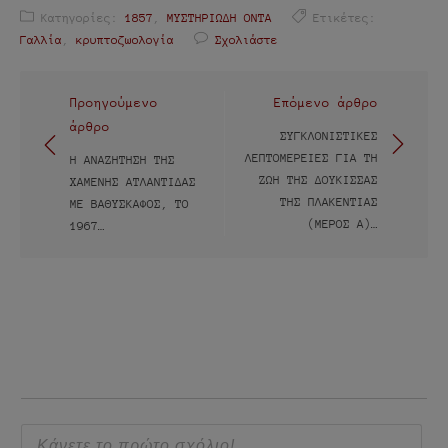
Κατηγορίες:
1857
,
ΜΥΣΤΗΡΙΩΔΗ ΟΝΤΑ
Ετικέτες:
Γαλλία
,
κρυπτοζωολογία
Σχολιάστε
Πλοήγηση
Προηγούμενο
Επόμενο άρθρο
άρθρο
άρθρων
ΣΥΓΚΛΟΝΙΣΤΙΚΈΣ
ΛΕΠΤΟΜΈΡΕΙΕΣ ΓΙΑ ΤΗ
Η ΑΝΑΖΉΤΗΣΗ ΤΗΣ
ΖΩΉ ΤΗΣ ΔΟΎΚΙΣΣΑΣ
ΧΑΜΈΝΗΣ ΑΤΛΑΝΤΊΔΑΣ
ΤΗΣ ΠΛΑΚΕΝΤΊΑΣ
ΜΕ ΒΑΘΥΣΚΆΦΟΣ, ΤΟ
(ΜΈΡΟΣ Α)…
1967…