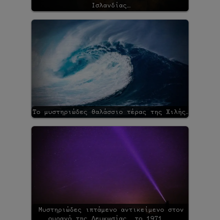
Ισλανδίας…
Το μυστηριώδες θαλάσσιο τέρας της Χιλής…
Μυστηριώδες ιπτάμενο αντικείμενο στον
ουρανό της Λευκωσίας, το 1971...