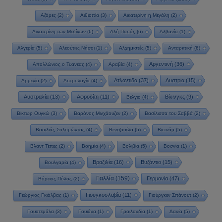
Αζόρες
(2)
Αιθιοπία
(3)
Αικατερίνη η Μεγάλη
(2)
Αικατερίνη των Μεδίκων
(6)
Αλή Πασάς
(6)
Αλβανία
(1)
Αλγερία
(5)
Αλεούτιες Νήσοι
(1)
Αλχημιστές
(5)
Ανταρκτική
(6)
Αργεντινή
(36)
Απολλώνιος ο Τυανέας
(4)
Αραβία
(4)
Ατλαντίδα
(37)
Αυστρία
(15)
Αρμενία
(2)
Αστρολογία
(4)
Αυστραλία
(13)
Αφροδίτη
(11)
Βίκινγκς
(9)
Βέλγιο
(4)
Βίκτωρ Ουγκώ
(3)
Βαρόνος Μινχάουζεν
(2)
Βασίλισσα του Σαββά
(2)
Βασιλιάς Σολομώντας
(4)
Βενεζουέλα
(5)
Βιετνάμ
(5)
Βλαντ Τέπες
(2)
Βοημία
(4)
Βολιβία
(5)
Βοσνία
(1)
Βραζιλία
(16)
Βυζάντιο
(15)
Βουλγαρία
(4)
Γαλλία
(159)
Γερμανία
(47)
Βόρειος Πόλος
(2)
Γιουγκοσλαβία
(11)
Γεώργιος Γκιόλβας
(1)
Γιούργκεν Σπάνουτ
(2)
Γουατεμάλα
(3)
Γουιάνα
(1)
Γροιλανδία
(1)
Δανία
(5)