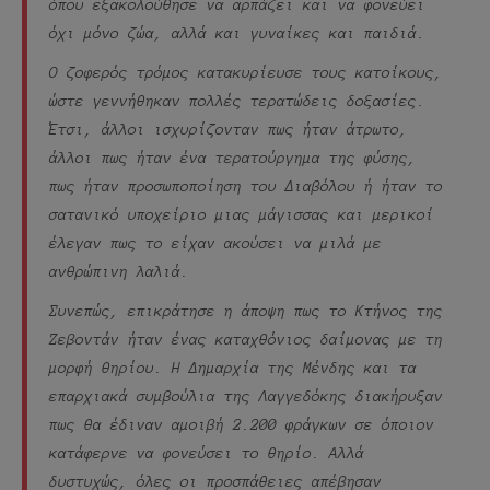
όπου εξακολούθησε να αρπάζει και να φονεύει
όχι μόνο ζώα, αλλά και γυναίκες και παιδιά.
Ο ζοφερός τρόμος κατακυρίευσε τους κατοίκους,
ώστε γεννήθηκαν πολλές τερατώδεις δοξασίες.
Έτσι, άλλοι ισχυρίζονταν πως ήταν άτρωτο,
άλλοι πως ήταν ένα τερατούργημα της φύσης,
πως ήταν προσωποποίηση του Διαβόλου ή ήταν το
σατανικό υποχείριο μιας μάγισσας και μερικοί
έλεγαν πως το είχαν ακούσει να μιλά με
ανθρώπινη λαλιά.
Συνεπώς, επικράτησε η άποψη πως το Κτήνος της
Ζεβοντάν ήταν ένας καταχθόνιος δαίμονας με τη
μορφή θηρίου. Η Δημαρχία της Μένδης και τα
επαρχιακά συμβούλια της Λαγγεδόκης διακήρυξαν
πως θα έδιναν αμοιβή 2.200 φράγκων σε όποιον
κατάφερνε να φονεύσει το θηρίο. Αλλά
δυστυχώς, όλες οι προσπάθειες απέβησαν