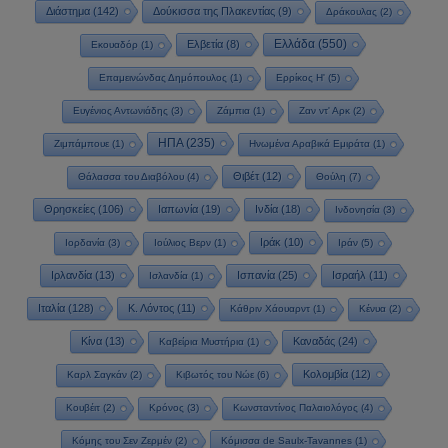
Διάστημα
(142)
Δούκισσα της Πλακεντίας
(9)
Δράκουλας
(2)
Ελλάδα
(550)
Ελβετία
(8)
Εκουαδόρ
(1)
Επαμεινώνδας Δημόπουλος
(1)
Ερρίκος Η'
(5)
Ευγένιος Αντωνιάδης
(3)
Ζάμπια
(1)
Ζαν ντ' Αρκ
(2)
ΗΠΑ
(235)
Ζιμπάμπουε
(1)
Ηνωμένα Αραβικά Εμιράτα
(1)
Θιβέτ
(12)
Θάλασσα του Διαβόλου
(4)
Θούλη
(7)
Θρησκείες
(106)
Ιαπωνία
(19)
Ινδία
(18)
Ινδονησία
(3)
Ιράκ
(10)
Ιορδανία
(3)
Ιούλιος Βερν
(1)
Ιράν
(5)
Ιρλανδία
(13)
Ισπανία
(25)
Ισραήλ
(11)
Ισλανδία
(1)
Ιταλία
(128)
Κ. Λόντος
(11)
Κάθριν Χάουαρντ
(1)
Κένυα
(2)
Κίνα
(13)
Καναδάς
(24)
Καβείρια Μυστήρια
(1)
Κολομβία
(12)
Καρλ Σαγκάν
(2)
Κιβωτός του Νώε
(6)
Κουβέιτ
(2)
Κρόνος
(3)
Κωνσταντίνος Παλαιολόγος
(4)
Κόμης του Σεν Ζερμέν
(2)
Κόμισσα de Saulx-Tavannes
(1)