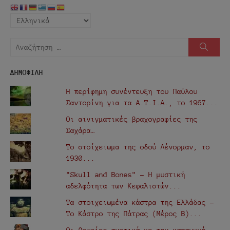
Αναζήτηση
Αναζή
για:
ΔΗΜΟΦΙΛΗ
Η περίφημη συνέντευξη του Παύλου
Σαντορίνη για τα Α.Τ.Ι.Α., τo 1967...
Οι αινιγματικές βραχογραφίες της
Σαχάρα…
Το στοίχειωμα της οδού Λένορμαν, το
1930...
"Skull and Bones" - Η μυστική
αδελφότητα των Κεφαλιστών...
Τα στοιχειωμένα κάστρα της Ελλάδας -
Το Κάστρο της Πάτρας (Μέρος Β)...
Οι θεωρίες σχετικά με την καταγωγή