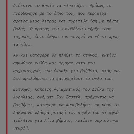
διέκρινε το θηρίο να πλησιάζει. Αμέσως το
πυροβόλησε με το όπλο του, που περιείχε
σφαίρα μιας λίτρας και πυρίτιδα ίση με πέντε
βολές. Ο κρότος του πυροβόλου υπήρξε τόσο
ισχυρός, ώστε ώθησε τον κυνηγό να πέσει προς
τα πίσω.
Αν και κατάφερε να πλήξει το κτήνος, εκείνο
σηκώθηκε ευθύς και όρμησε κατά του
αρχικυνηγού, που έκραξε για βοήθεια, μιας και
δεν προλάβαινε να ξαναγεμίσει το όπλο του.
Ευτυχώς, κάποιος Αξιωματικός του Δούκα της
Αυρηλίας, ονόματι Ζαν Σαστέλ, τρέχοντας να
βοηθήσει, κατάφερε να πυροβολήσει εκ νέου το
λαβωμένο πλάσμα μεταξύ των μηρών του κι αφού
τρέκλισε για λίγα βήματα, κατόπιν σωριάστηκε
νεκρό”.