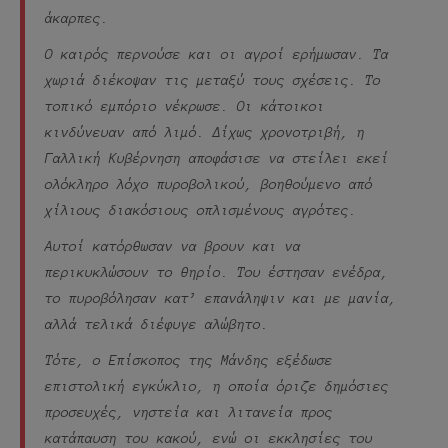
άκαρπες.
Ο καιρός περνούσε και οι αγροί ερήμωσαν. Τα
χωριά διέκοψαν τις μεταξύ τους σχέσεις. Το
τοπικό εμπόριο νέκρωσε. Οι κάτοικοι
κινδύνευαν από λιμό. Δίχως χρονοτριβή, η
Γαλλική Κυβέρνηση αποφάσισε να στείλει εκεί
ολόκληρο λόχο πυροβολικού, βοηθούμενο από
χίλιους διακόσιους οπλισμένους αγρότες.
Αυτοί κατόρθωσαν να βρουν και να
περικυκλώσουν το θηρίο. Του έστησαν ενέδρα,
το πυροβόλησαν κατ’ επανάληψιν και με μανία,
αλλά τελικά διέφυγε αλώβητο.
Τότε, ο Επίσκοπος της Μάνδης εξέδωσε
επιστολική εγκύκλιο, η οποία όριζε δημόσιες
προσευχές, νηστεία και λιτανεία προς
κατάπαυση του κακού, ενώ οι εκκλησίες του