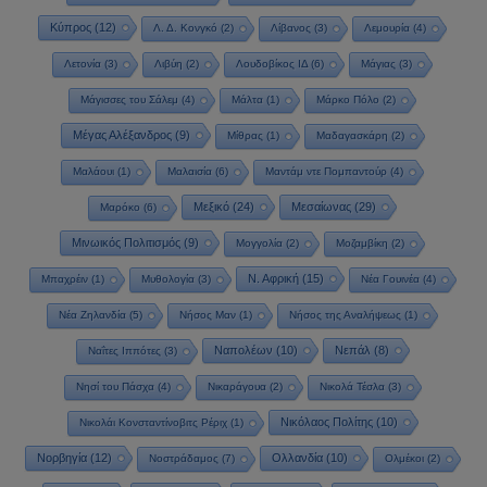
Κύπρος
(12)
Λ. Δ. Κονγκό
(2)
Λίβανος
(3)
Λεμουρία
(4)
Λετονία
(3)
Λιβύη
(2)
Λουδοβίκος ΙΔ
(6)
Μάγιας
(3)
Μάγισσες του Σάλεμ
(4)
Μάλτα
(1)
Μάρκο Πόλο
(2)
Μέγας Αλέξανδρος
(9)
Μίθρας
(1)
Μαδαγασκάρη
(2)
Μαλάουι
(1)
Μαλαισία
(6)
Μαντάμ ντε Πομπαντούρ
(4)
Μεξικό
(24)
Μεσαίωνας
(29)
Μαρόκο
(6)
Μινωικός Πολιτισμός
(9)
Μογγολία
(2)
Μοζαμβίκη
(2)
Ν. Αφρική
(15)
Μπαχρέιν
(1)
Μυθολογία
(3)
Νέα Γουινέα
(4)
Νέα Ζηλανδία
(5)
Νήσος Μαν
(1)
Νήσος της Αναλήψεως
(1)
Ναπολέων
(10)
Νεπάλ
(8)
Ναΐτες Ιππότες
(3)
Νησί του Πάσχα
(4)
Νικαράγουα
(2)
Νικολά Τέσλα
(3)
Νικόλαος Πολίτης
(10)
Νικολάι Κονσταντίνοβιτς Ρέριχ
(1)
Νορβηγία
(12)
Ολλανδία
(10)
Νοστράδαμος
(7)
Ολμέκοι
(2)