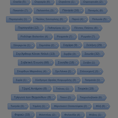
Ουαλία
(5)
Ουγγαρία
(6)
Ουγκάντα
(1)
Ουρουγουάη
(2)
Παναγία
(16)
Πακιστάν
(7)
Παλαιστίνη
(3)
Παναμάς
(6)
Παραγουάη
(1)
Παύλος Σαντορίνης
(6)
Περού
(4)
Πολωνία
(5)
Πορτογαλία
(12)
Πυθαγόρας
(1)
Πόντιος Πιλάτος
(6)
Ροδόλφο Βαλεντίνο
(4)
Ρουμανία
(7)
Ρωμαίοι
(7)
Σαχάρα
(9)
Σελήνη
(29)
Σάνγκρι-λα
(1)
Σαμπάλα
(2)
Σερ Άρθουρ Κόναν Ντόυλ
(13)
Σκωτία
(32)
Σερβία
(3)
Σοβιετική Ένωση
(68)
Σουηδία
(18)
Σούβα
(1)
Σπυρίδων Μαρινάτος
(4)
Σρι Λάνκα
(2)
Στόουνχεντζ
(3)
Συρία
(1)
Σύνδρομο Ωραίας Κοιμωμένης
(3)
Τασμανία
(1)
Τζορτζ Αντάμσκι
(8)
Τουρκία
(19)
Τιτάνας
(1)
Τρίγωνο των Βερμούδων
(8)
Τσαντ
(2)
Τσεχοσλοβακία
(6)
Τυνησία
(3)
Υεμένη
(1)
Φέρντιναντ Οσσεντόφσκι
(2)
Φίτζι
(6)
Φαραώ
(33)
Φιλιππίνες
(2)
Φινλανδία
(4)
Φόβος
(1)