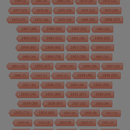
1980
(14)
1979
(26)
1978
(22)
1995
(1)
1981
(4)
1977
(27)
1976
(6)
1975
(10)
1974
(11)
1973
(29)
1972
(17)
1971
(16)
1970
(14)
1969
(32)
1968
(37)
1967
(49)
1966
(60)
1965
(55)
1964
(31)
1963
(55)
1962
(52)
1960
(50)
1961
(35)
1959
(66)
1958
(64)
1957
(79)
1956
(37)
1954
(79)
1955
(18)
1953
(39)
1952
(31)
1950
(47)
1951
(13)
1949
(14)
1948
(18)
1947
(12)
1939
(46)
1938
(56)
1946
(7)
1941
(1)
1940
(1)
1936
(72)
1934
(59)
1937
(31)
1935
(34)
1933
(76)
1932
(86)
1931
(87)
1930
(54)
1928
(97)
1929
(38)
1927
(32)
1926
(34)
1925
(71)
1924
(40)
1920
(9)
1922
(3)
1917
(1)
1913
(8)
1912
(7)
1916
(4)
1915
(3)
1911
(2)