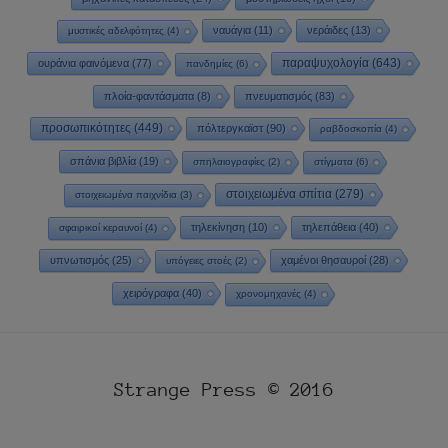
ναυάγια
(11)
νεράιδες
(13)
μυστικές αδελφότητες
(4)
παραψυχολογία
(643)
ουράνια φαινόμενα
(77)
πανδημίες
(6)
πλοία-φαντάσματα
(8)
πνευματισμός
(83)
προσωπικότητες
(449)
πόλτεργκαϊστ
(90)
ραβδοσκοπία
(4)
σπάνια βιβλία
(19)
σπηλαιογραφίες
(2)
στίγματα
(6)
στοιχειωμένα σπίτια
(279)
στοιχειωμένα παιχνίδια
(3)
τηλεκίνηση
(10)
τηλεπάθεια
(40)
σφαιρικοί κεραυνοί
(4)
υπνωτισμός
(25)
χαμένοι θησαυροί
(28)
υπόγειες στοές
(2)
χειρόγραφα
(40)
χρονομηχανές
(4)
Strange Press © 2016