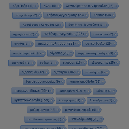
Χάρι Πράις
(11)
Χιλή
(15)
Χιονάνθρωπος των Ιμαλαΐων
(16)
Χρήστος Αγγελομάτης
(23)
Χριστός
(50)
Χονγκ-Κονγκ
(2)
Χριστόφορος Κολόμβος
(2)
έκρηξη της Τουγκούσκα
(7)
ανεξήγητα γεγονότα
(325)
αγρογλυφικά
(2)
αντισύμπαν
(2)
αρχαίοι πολιτισμοί
(291)
αστικοί θρύλοι
(29)
αντιύλη
(2)
γίγαντες
(23)
αστρική προβολή
(7)
δερμο-οπτική αντίληψη
(3)
ενόραση
(18)
εξερευνητές
(25)
διτοπισμός
(1)
δράκοι
(5)
εξορκισμός
(12)
εξωγήινοι
(102)
επίπεδη Γη
(2)
θεωρίες συνωμοσίας
(9)
ιατρικά παράδοξα
(39)
ιπτάμενοι δίσκοι
(564)
καταραμένοι λίθοι
(6)
κοίλη Γη
(2)
κρυπτοζωολογία
(159)
λαογραφία
(81)
λυκάνθρωποι
(1)
μαύρη μαγεία
(42)
μεγαλιθικά μνημεία
(9)
μετενσάρκωση
(28)
μεταθανάτιες εμπειρίες
(3)
μηχανικές κατασκευές
(24)
μυστηριώδεις ήχοι
(10)