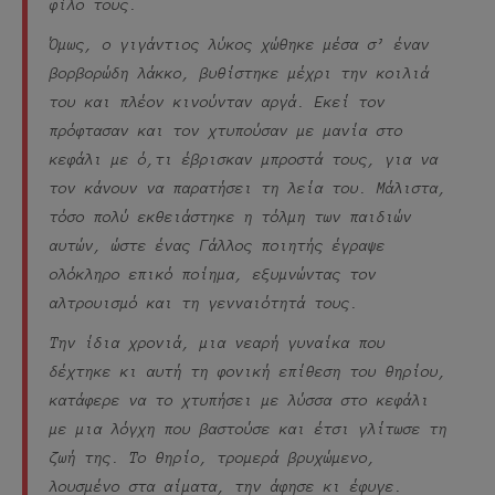
φίλο τους.
Όμως, ο γιγάντιος λύκος χώθηκε μέσα σ’ έναν
βορβορώδη λάκκο, βυθίστηκε μέχρι την κοιλιά
του και πλέον κινούνταν αργά. Εκεί τον
πρόφτασαν και τον χτυπούσαν με μανία στο
κεφάλι με ό,τι έβρισκαν μπροστά τους, για να
τον κάνουν να παρατήσει τη λεία του. Μάλιστα,
τόσο πολύ εκθειάστηκε η τόλμη των παιδιών
αυτών, ώστε ένας Γάλλος ποιητής έγραψε
ολόκληρο επικό ποίημα, εξυμνώντας τον
αλτρουισμό και τη γενναιότητά τους.
Την ίδια χρονιά, μια νεαρή γυναίκα που
δέχτηκε κι αυτή τη φονική επίθεση του θηρίου,
κατάφερε να το χτυπήσει με λύσσα στο κεφάλι
με μια λόγχη που βαστούσε και έτσι γλίτωσε τη
ζωή της. Το θηρίο, τρομερά βρυχώμενο,
λουσμένο στα αίματα, την άφησε κι έφυγε.