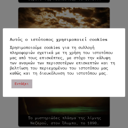
Αυτός ο ιστότοπος χρησιμοποιεί cookies
Χρησιμοποιούμε cookies για τη συλλογή
πληροφοριών σχετικά με τη χρήση του ιστοτόπου
Το μυστηριώδες περιστατικό της Βαλτικής,
μας από τους επισκέπτες, με στόχο την κάλυψη
το 1957...
των αναγκών των περισσοτέρων επισκεπτών και τη
βελτίωση του περιεχομένου του ιστοτόπου μας
καθώς και τη διευκόλυνση του ιστοτόπου μας.
Εντάξει
Το μυστηριώδες πλάσμα της λίμνης
Νεζερού, στον Όλυμπο, το 1890…