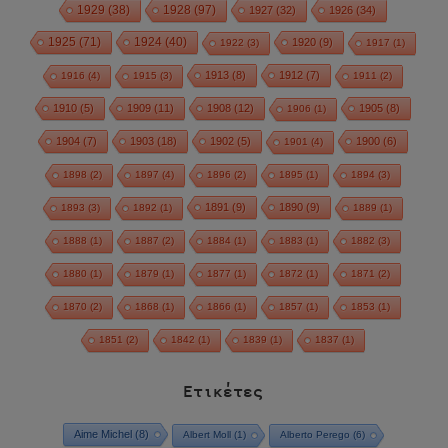
1928
(97)
1929
(38)
1927
(32)
1926
(34)
1925
(71)
1924
(40)
1920
(9)
1922
(3)
1917
(1)
1913
(8)
1912
(7)
1916
(4)
1915
(3)
1911
(2)
1910
(5)
1909
(11)
1908
(12)
1905
(8)
1906
(1)
1904
(7)
1903
(18)
1902
(5)
1900
(6)
1901
(4)
1898
(2)
1897
(4)
1896
(2)
1895
(1)
1894
(3)
1891
(9)
1890
(9)
1893
(3)
1892
(1)
1889
(1)
1888
(1)
1887
(2)
1884
(1)
1883
(1)
1882
(3)
1880
(1)
1879
(1)
1877
(1)
1872
(1)
1871
(2)
1870
(2)
1868
(1)
1866
(1)
1857
(1)
1853
(1)
1851
(2)
1842
(1)
1839
(1)
1837
(1)
Ετικέτες
Aime Michel
(8)
Albert Moll
(1)
Alberto Perego
(6)