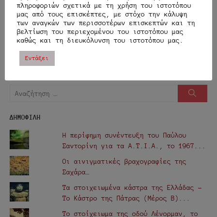
πληροφοριών σχετικά με τη χρήση του ιστοτόπου
instagram
youtube
twitter
e-
μας από τους επισκέπτες, με στόχο την κάλυψη
των αναγκών των περισσοτέρων επισκεπτών και τη
mail
βελτίωση του περιεχομένου του ιστοτόπου μας
TRANSLATOR
καθώς και τη διευκόλυνση του ιστοτόπου μας.
Εντάξει
Αναζήτηση
Αναζή
για:
ΔΗΜΟΦΙΛΗ
Η περίφημη συνέντευξη του Παύλου
Σαντορίνη για τα Α.Τ.Ι.Α., τo 1967...
Οι αινιγματικές βραχογραφίες της
Σαχάρα…
Τα στοιχειωμένα κάστρα της Ελλάδας -
Το Κάστρο της Πάτρας (Μέρος Β)...
Το στοίχειωμα της οδού Λένορμαν, το