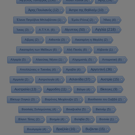
Άγγελος Τανάγρας
(130)
Άρης
(59)
Άλλεν Χάινεκ
(4)
Άρης Πουλιανός
(12)
Άστρο της Βηθλεέμ
(10)
Έλενα Πετρόβνα Μπλαβάτσκι
(1)
Έμιλυ Ρόουζ
(2)
Ήλιος
(4)
Αγγλία
(218)
Αίγυπτος
(50)
Ίνκας
(3)
Α.Τ.Υ.Α.
(6)
Αζόρες
(2)
Αιθιοπία
(3)
Αικατερίνη η Μεγάλη
(2)
Αικατερίνη των Μεδίκων
(6)
Αλή Πασάς
(6)
Αλβανία
(1)
Αλγερία
(5)
Αλεούτιες Νήσοι
(1)
Αλχημιστές
(5)
Ανταρκτική
(6)
Αργεντινή
(36)
Απολλώνιος ο Τυανέας
(4)
Αραβία
(4)
Ατλαντίδα
(37)
Αυστρία
(15)
Αρμενία
(2)
Αστρολογία
(4)
Αυστραλία
(13)
Αφροδίτη
(11)
Βίκινγκς
(9)
Βέλγιο
(4)
Βίκτωρ Ουγκώ
(3)
Βαρόνος Μινχάουζεν
(2)
Βασίλισσα του Σαββά
(2)
Βασιλιάς Σολομώντας
(4)
Βενεζουέλα
(5)
Βιετνάμ
(5)
Βλαντ Τέπες
(2)
Βοημία
(4)
Βολιβία
(5)
Βοσνία
(1)
Βραζιλία
(16)
Βυζάντιο
(15)
Βουλγαρία
(4)