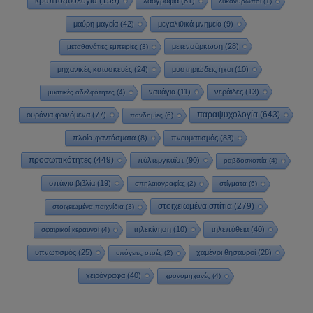
κρυπτοζωολογία
(159)
λαογραφία
(81)
λυκάνθρωποι
(1)
μαύρη μαγεία
(42)
μεγαλιθικά μνημεία
(9)
μετενσάρκωση
(28)
μεταθανάτιες εμπειρίες
(3)
μηχανικές κατασκευές
(24)
μυστηριώδεις ήχοι
(10)
ναυάγια
(11)
νεράιδες
(13)
μυστικές αδελφότητες
(4)
παραψυχολογία
(643)
ουράνια φαινόμενα
(77)
πανδημίες
(6)
πλοία-φαντάσματα
(8)
πνευματισμός
(83)
προσωπικότητες
(449)
πόλτεργκαϊστ
(90)
ραβδοσκοπία
(4)
σπάνια βιβλία
(19)
σπηλαιογραφίες
(2)
στίγματα
(6)
στοιχειωμένα σπίτια
(279)
στοιχειωμένα παιχνίδια
(3)
τηλεκίνηση
(10)
τηλεπάθεια
(40)
σφαιρικοί κεραυνοί
(4)
υπνωτισμός
(25)
χαμένοι θησαυροί
(28)
υπόγειες στοές
(2)
χειρόγραφα
(40)
χρονομηχανές
(4)