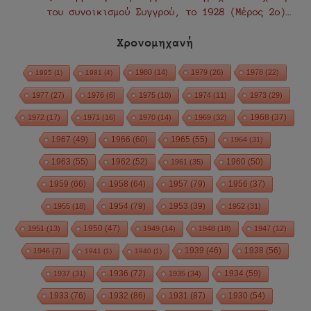
του συνοικισμού Συγγρού, το 1928 (Μέρος 2ο)…
Χρονομηχανή
1980
(14)
1979
(26)
1978
(22)
1995
(1)
1981
(4)
1977
(27)
1976
(6)
1975
(10)
1974
(11)
1973
(29)
1972
(17)
1971
(16)
1970
(14)
1969
(32)
1968
(37)
1967
(49)
1966
(60)
1965
(55)
1964
(31)
1963
(55)
1962
(52)
1960
(50)
1961
(35)
1959
(66)
1958
(64)
1957
(79)
1956
(37)
1954
(79)
1955
(18)
1953
(39)
1952
(31)
1950
(47)
1951
(13)
1949
(14)
1948
(18)
1947
(12)
1939
(46)
1938
(56)
1946
(7)
1941
(1)
1940
(1)
1936
(72)
1934
(59)
1937
(31)
1935
(34)
1933
(76)
1932
(86)
1931
(87)
1930
(54)