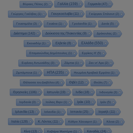
Γαλλία
(159)
Γερμανία
(47)
Βόρειος Πόλος
(2)
Γιουγκοσλαβία
(11)
Γεώργιος Γκιόλβας
(1)
Γιούργκεν Σπάνουτ
(2)
Γουατεμάλα
(3)
Γουιάνα
(1)
Γροιλανδία
(1)
Δανία
(5)
Διάστημα
(142)
Δούκισσα της Πλακεντίας
(9)
Δράκουλας
(2)
Ελλάδα
(550)
Ελβετία
(8)
Εκουαδόρ
(1)
Επαμεινώνδας Δημόπουλος
(1)
Ερρίκος Η'
(5)
Ευγένιος Αντωνιάδης
(3)
Ζάμπια
(1)
Ζαν ντ' Αρκ
(2)
ΗΠΑ
(235)
Ζιμπάμπουε
(1)
Ηνωμένα Αραβικά Εμιράτα
(1)
Θιβέτ
(12)
Θάλασσα του Διαβόλου
(4)
Θούλη
(7)
Θρησκείες
(106)
Ιαπωνία
(19)
Ινδία
(18)
Ινδονησία
(3)
Ιράκ
(10)
Ιορδανία
(3)
Ιούλιος Βερν
(1)
Ιράν
(5)
Ιρλανδία
(13)
Ισπανία
(25)
Ισραήλ
(11)
Ισλανδία
(1)
Ιταλία
(128)
Κ. Λόντος
(11)
Κάθριν Χάουαρντ
(1)
Κένυα
(2)
Κίνα
(13)
Καναδάς
(24)
Καβείρια Μυστήρια
(1)