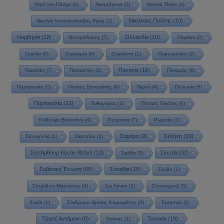
Νησί του Πάσχα
(4)
Νικαράγουα
(2)
Νικολά Τέσλα
(3)
Νικόλαος Πολίτης
(10)
Νικολάι Κονσταντίνοβιτς Ρέριχ
(1)
Νορβηγία
(12)
Ολλανδία
(10)
Νοστράδαμος
(7)
Ολμέκοι
(2)
Ουαλία
(5)
Ουγγαρία
(6)
Ουγκάντα
(1)
Ουρουγουάη
(2)
Παναγία
(16)
Πακιστάν
(7)
Παλαιστίνη
(3)
Παναμάς
(6)
Παραγουάη
(1)
Παύλος Σαντορίνης
(6)
Περού
(4)
Πολωνία
(5)
Πορτογαλία
(12)
Πυθαγόρας
(1)
Πόντιος Πιλάτος
(6)
Ροδόλφο Βαλεντίνο
(4)
Ρουμανία
(7)
Ρωμαίοι
(7)
Σαχάρα
(9)
Σελήνη
(29)
Σάνγκρι-λα
(1)
Σαμπάλα
(2)
Σερ Άρθουρ Κόναν Ντόυλ
(13)
Σκωτία
(32)
Σερβία
(3)
Σοβιετική Ένωση
(68)
Σουηδία
(18)
Σούβα
(1)
Σπυρίδων Μαρινάτος
(4)
Σρι Λάνκα
(2)
Στόουνχεντζ
(3)
Συρία
(1)
Σύνδρομο Ωραίας Κοιμωμένης
(3)
Τασμανία
(1)
Τζορτζ Αντάμσκι
(8)
Τουρκία
(19)
Τιτάνας
(1)