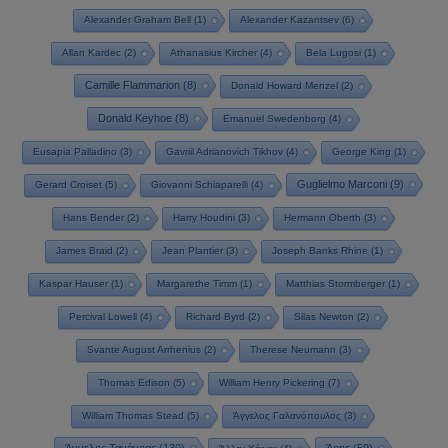
Alexander Graham Bell
(1)
Alexander Kazantsev
(6)
Allan Kardec
(2)
Athanasius Kircher
(4)
Bela Lugosi
(1)
Camille Flammarion
(8)
Donald Howard Menzel
(2)
Donald Keyhoe
(8)
Emanuel Swedenborg
(4)
Eusapia Palladino
(3)
Gavriil Adrianovich Tikhov
(4)
George King
(1)
Guglielmo Marconi
(9)
Gerard Croiset
(5)
Giovanni Schiaparelli
(4)
Hans Bender
(2)
Harry Houdini
(3)
Hermann Oberth
(3)
James Braid
(2)
Jean Plantier
(3)
Joseph Banks Rhine
(1)
Kaspar Hauser
(1)
Margarethe Timm
(1)
Matthias Stormberger
(1)
Percival Lowell
(4)
Richard Byrd
(2)
Silas Newton
(2)
Svante August Arrhenius
(2)
Therese Neumann
(3)
Thomas Edison
(5)
William Henry Pickering
(7)
William Thomas Stead
(5)
Άγγελος Γαλανόπουλος
(3)