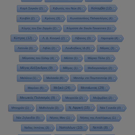
Κολομβία
(12)
Καρλ Σαγκάν
(2)
Κιβωτός του Νώε
(6)
Κουβέιτ
(2)
Κρόνος
(3)
Κωνσταντίνος Παλαιολόγος
(4)
Κόμης του Σεν Ζερμέν
(2)
Κόμισσα de Saulx-Tavannes
(1)
Κύπρος
(12)
Λ. Δ. Κονγκό
(2)
Λίβανος
(3)
Λεμουρία
(4)
Λετονία
(3)
Λιβύη
(2)
Λουδοβίκος ΙΔ
(6)
Μάγιας
(3)
Μάγισσες του Σάλεμ
(4)
Μάλτα
(1)
Μάρκο Πόλο
(2)
Μέγας Αλέξανδρος
(9)
Μίθρας
(1)
Μαδαγασκάρη
(2)
Μαλάουι
(1)
Μαλαισία
(6)
Μαντάμ ντε Πομπαντούρ
(4)
Μεξικό
(24)
Μεσαίωνας
(29)
Μαρόκο
(6)
Μινωικός Πολιτισμός
(9)
Μογγολία
(2)
Μοζαμβίκη
(2)
Ν. Αφρική
(15)
Μπαχρέιν
(1)
Μυθολογία
(3)
Νέα Γουινέα
(4)
Νέα Ζηλανδία
(5)
Νήσος Μαν
(1)
Νήσος της Αναλήψεως
(1)
Ναπολέων
(10)
Νεπάλ
(8)
Ναΐτες Ιππότες
(3)