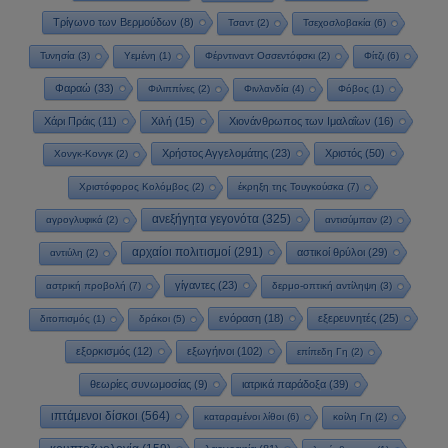
Τρίγωνο των Βερμούδων
(8)
Τσαντ
(2)
Τσεχοσλοβακία
(6)
Τυνησία
(3)
Υεμένη
(1)
Φέρντιναντ Οσσεντόφσκι
(2)
Φίτζι
(6)
Φαραώ
(33)
Φιλιππίνες
(2)
Φινλανδία
(4)
Φόβος
(1)
Χάρι Πράις
(11)
Χιλή
(15)
Χιονάνθρωπος των Ιμαλαΐων
(16)
Χρήστος Αγγελομάτης
(23)
Χριστός
(50)
Χονγκ-Κονγκ
(2)
Χριστόφορος Κολόμβος
(2)
έκρηξη της Τουγκούσκα
(7)
ανεξήγητα γεγονότα
(325)
αγρογλυφικά
(2)
αντισύμπαν
(2)
αρχαίοι πολιτισμοί
(291)
αστικοί θρύλοι
(29)
αντιύλη
(2)
γίγαντες
(23)
αστρική προβολή
(7)
δερμο-οπτική αντίληψη
(3)
ενόραση
(18)
εξερευνητές
(25)
διτοπισμός
(1)
δράκοι
(5)
εξορκισμός
(12)
εξωγήινοι
(102)
επίπεδη Γη
(2)
θεωρίες συνωμοσίας
(9)
ιατρικά παράδοξα
(39)
ιπτάμενοι δίσκοι
(564)
καταραμένοι λίθοι
(6)
κοίλη Γη
(2)