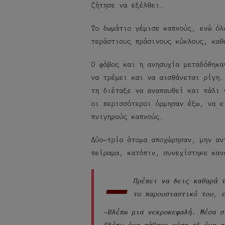
ζήτησε να εξέλθει.
Το δωμάτιο γέμισε καπνούς, ενώ όλ
τεράστιους πράσινους κύκλους, καθ
Ο φόβος και η ανησυχία μεταδόθηκα
να τρέμει και να αισθάνεται ρίγη.
τη διέταξε να αναπαυθεί και πάλι 
οι περισσότεροι όρμησαν έξω, να ε
πνιγηρούς καπνούς.
Δύο-τρία άτομα αποχώρησαν, μην αν
πείραμα, κατόπιν, συνεχίστηκε καν
-
Πρέπει να δεις καθαρά 
το παρουσιαστικό του
, 
-Βλέπω μια νεκροκεφαλή. Μέσα σ
βλέπω ένα σάβανο μέσα σ’ ένα σ