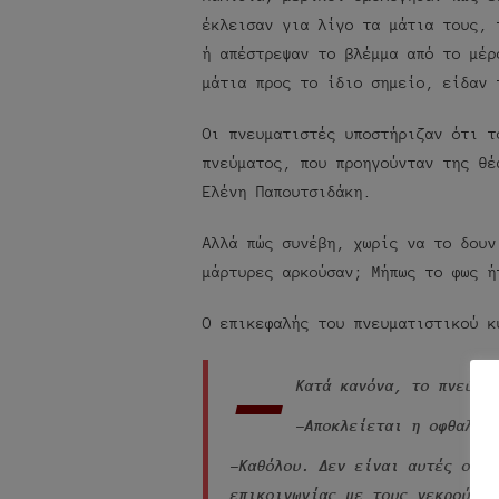
έκλεισαν για λίγο τα μάτια τους, 
ή απέστρεψαν το βλέμμα από το μέρ
μάτια προς το ίδιο σημείο, είδαν 
Οι πνευματιστές υποστήριζαν ότι τ
πνεύματος, που προηγούνταν της θέ
Ελένη Παπουτσιδάκη.
Αλλά πώς συνέβη, χωρίς να το δουν
μάρτυρες αρκούσαν; Μήπως το φως ή
Ο επικεφαλής του πνευματιστικού κ
-
Κατά κανόνα, το πνεύμα
-Αποκλείεται η οφθαλμα
-Καθόλου. Δεν είναι αυτές οι α
επικοινωνίας με τους νεκρούς. 