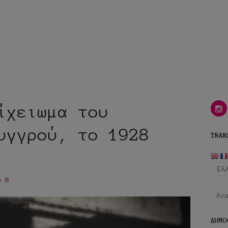
ίχειωμα του
i
υγγρού, το 1928
TRAN
0
Αναζ
για:
ΔΗΜΟ