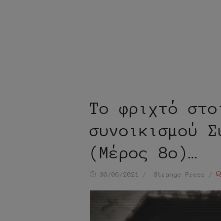
Το φριχτό στο
συνοικισμού Σ
(Μέρος 8ο)…
Ημ/
Συντάκτης
30/06/2021
Strange Press
νία
δημοσίευσης