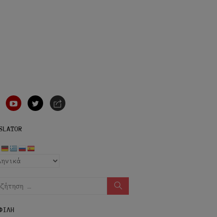
nstagram
youtube
twitter
e-
mail
SLATOR
ήτηση
Αναζήτηση
ΦΙΛΗ