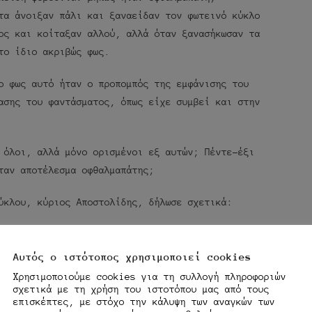
τα άνοιξαν πάλι και ξαναείδαν τον φωτεινό κύκλο
ος και κοίταξαν αλλού, αλλά όταν ξανασήκωσαν τα
το ίδιο ακριβώς φως.
ο φως αυτό ήταν ο προπομπός της εμφάνισης του
ασης του φαντάσματος, όπως είχε συμβεί και στην
 όλοι, αλλά μόνο ορισμένοι εξ αυτών; Πέντε-έξι
ταν αποτέλεσμα οφθαλμαπάτης;
ύκλου, κύριος Αποστολίδης, δήλωσε σχετικά:
 αγγέλλει την παρουσία του με το φως.
Αυτός ο ιστότοπος χρησιμοποιεί cookies
πάτη;
Χρησιμοποιούμε cookies για τη συλλογή πληροφοριών
σχετικά με τη χρήση του ιστοτόπου μας από τους
ποδείξεις της ύπαρξης πνευμάτων και της
επισκέπτες, με στόχο την κάλυψη των αναγκών των
Έχουμε άλλες αποδείξεις, οι οποίες