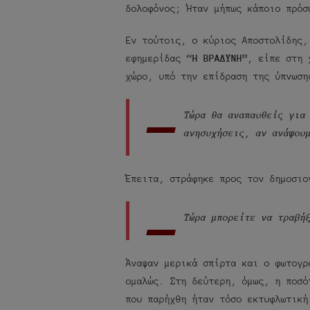
δολοφόνος; Ήταν μήπως κάποιο πρόσ
Εν τούτοις, ο κύριος Αποστολίδης,
εφημερίδας
“Η ΒΡΑΔΥΝΗ”
, είπε στη 
χώρο, υπό την επίδραση της ύπνωση
-
Τώρα θα αναπαυθείς για
ανησυχήσεις, αν ανάψου
Έπειτα, στράφηκε προς τον δημοσιο
-
Τώρα μπορείτε να τραβή
Άναψαν μερικά σπίρτα και ο φωτογρ
ομαλώς. Στη δεύτερη, όμως, η ποσό
που παρήχθη ήταν τόσο εκτυφλωτική