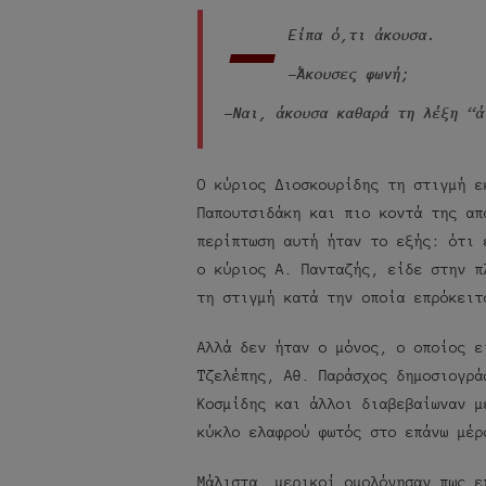
-
Είπα ό,τι άκουσα.
-Άκουσες φωνή;
-Ναι, άκουσα καθαρά τη λέξη “ά
Ο κύριος Διοσκουρίδης τη στιγμή ε
Παπουτσιδάκη και πιο κοντά της απ
περίπτωση αυτή ήταν το εξής: ότι 
ο κύριος Α. Πανταζής, είδε στην π
τη στιγμή κατά την οποία επρόκειτ
Αλλά δεν ήταν ο μόνος, ο οποίος ε
Τζελέπης, Αθ. Παράσχος δημοσιογρά
Κοσμίδης και άλλοι διαβεβαίωναν μ
κύκλο ελαφρού φωτός στο επάνω μέρ
Μάλιστα, μερικοί ομολόγησαν πως ε