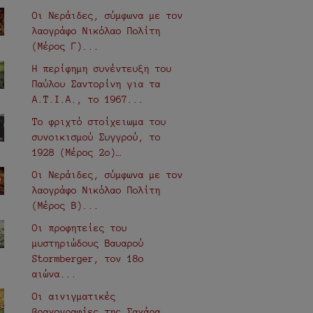
Οι Νεράιδες, σύμφωνα με τον
λαογράφο Νικόλαο Πολίτη
(Μέρος Γ)...
Η περίφημη συνέντευξη του
Παύλου Σαντορίνη για τα
Α.Τ.Ι.Α., τo 1967...
Το φριχτό στοίχειωμα του
συνοικισμού Συγγρού, το
1928 (Μέρος 2ο)…
Οι Νεράιδες, σύμφωνα με τον
λαογράφο Νικόλαο Πολίτη
(Μέρος Β)...
Οι προφητείες του
μυστηριώδους Βαυαρού
Stormberger, τον 18ο
αιώνα...
Οι αινιγματικές
βραχογραφίες της Σαχάρα…