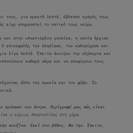
οι τους, για αρκετά λεπτά, έβλεπαν εμπρός τους
ώς είχε επηρεαστεί το οπτικό τους νεύρο.
ν και στην υπνωτισμένη γυναίκα, η οποία άρχισε
 Ο επικεφαλής την πλησίασε, την καθησύχασε και
για λίγα λεπτά. Έπειτα άνοιξαν την εξώπορτα και
ισπνεύσουν καθαρό αέρα και να αποφύγουν τους
τέχοντας άλλο την αγωνία και τον φόβο. Το
ονικά.
το πρόσωπο του άντρα. Περίγραψέ μας πώς είναι
είπε ο κύριος Αποστολίδης στη χήρα.
την κουζίνα. Εκεί στο βάθος. Να την. Έπειτα,
εντούκι.