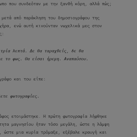
ωπο που συνδεόταν με την ξανθή κόρη, αλλά πώς;
 μετά από παράκληση του δημοσιογράφου της
χήρα, ενώ αυτή κινούνταν νωχελικά μες στον
ς:
 τρία λεπτά. Δε θα ταραχθείς, δε θα
με το φως. Θα είσαι ήρεμη. Αναπαύσου.
γράφο και του είπε:
ξετε φωτογραφίες.
άφος ετοιμάστηκε. Η πρώτη φωτογραφία λήφθηκε
τητα μαγνησίου ήταν τόσο μεγάλη, ώστε η λάμψη
, ώστε μια κυρία τρόμαξε, εξέβαλε κραυγή και