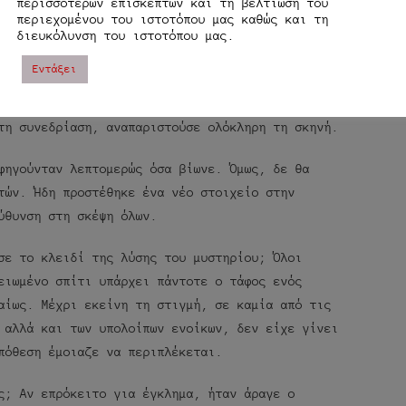
περισσοτέρων επισκεπτών και τη βελτίωση του
περιεχομένου του ιστοτόπου μας καθώς και τη
κε.
διευκόλυνση του ιστοτόπου μας.
Εντάξει
σμού Συγγρού, ωστόσο, ήταν ο χώρος όπου το
 απρόσκοπτα. Η χήρα, σε κατάσταση ύπνωσης και
τη συνεδρίαση, αναπαριστούσε ολόκληρη τη σκηνή.
φηγούνταν λεπτομερώς όσα βίωνε. Όμως, δε θα
τών. Ήδη προστέθηκε ένα νέο στοιχείο στην
ύθυνση στη σκέψη όλων.
σε το κλειδί της λύσης του μυστηρίου; Όλοι
ειωμένο σπίτι υπάρχει πάντοτε ο τάφος ενός
αίως. Μέχρι εκείνη τη στιγμή, σε καμία από τις
 αλλά και των υπολοίπων ενοίκων, δεν είχε γίνει
πόθεση έμοιαζε να περιπλέκεται.
ς; Αν επρόκειτο για έγκλημα, ήταν άραγε ο