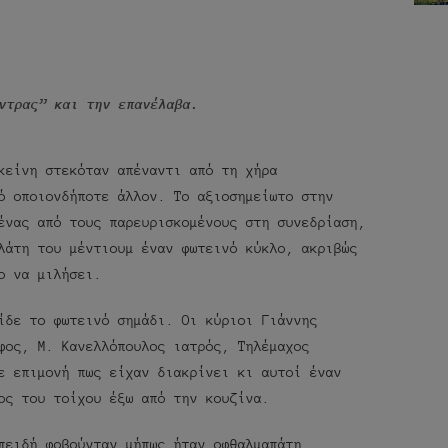
ντρας” και την επανέλαβα.
κείνη στεκόταν απέναντι από τη χήρα
ό οποιονδήποτε άλλον. Το αξιοσημείωτο στην
ένας από τους παρευρισκομένους στη συνεδρίαση,
λάτη του μέντιουμ έναν φωτεινό κύκλο, ακριβώς
ο να μιλήσει.
ίδε το φωτεινό σημάδι. Οι κύριοι Γιάννης
φος, Μ. Κανελλόπουλος ιατρός, Τηλέμαχος
ε επιμονή πως είχαν διακρίνει κι αυτοί έναν
ος του τοίχου έξω από την κουζίνα.
πειδή φοβούνταν μήπως ήταν οφθαλμαπάτη,