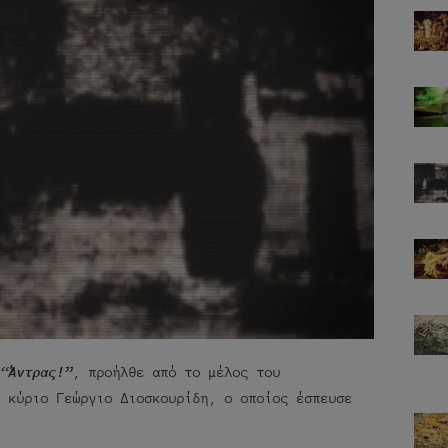
ε
“Άντρας!”
, προήλθε από το μέλος του
ν κύριο Γεώργιο Διοσκουρίδη, ο οποίος έσπευσε