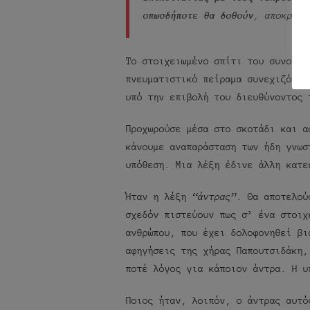
οπωσδήποτε θα δοθούν
, αποκρίθη
Το στοιχειωμένο σπίτι του συνοικι
πνευματιστικό πείραμα συνεχιζόταν
υπό την επιβολή του διευθύνοντος 
Προχωρούσε μέσα στο σκοτάδι και α
κάνουμε αναπαράσταση των ήδη γνωσ
υπόθεση. Μια λέξη έδινε άλλη κατε
Ήταν η λέξη
“άντρας”
. Θα αποτελού
σχεδόν πιστεύουν πως σ’ ένα στοιχ
ανθρώπου, που έχει δολοφονηθεί βι
αφηγήσεις της χήρας Παπουτσιδάκη,
ποτέ λόγος για κάποιον άντρα. Η υ
Ποιος ήταν, λοιπόν, ο άντρας αυτό