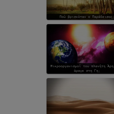
Πού βρισκόταν ο Παράδεισος
Μικροοργανισμοί του πλανήτη Άρη
άραγε στη Γη;