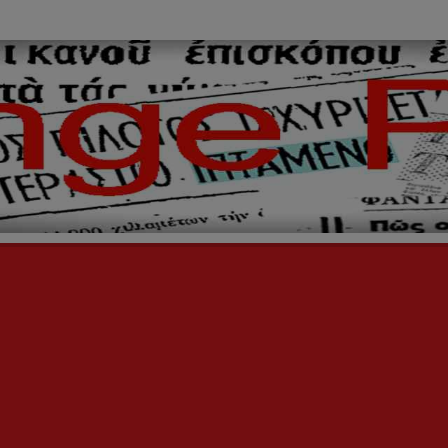
ινόμενα,
ήινοι,