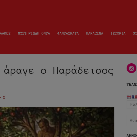
ΛΑΚΕΣ
ΜΥΣΤΗΡΙΩΔΗ ΟΝΤΑ
ΦΑΝΤΑΣΜΑΤΑ
ΠΑΡΑΞΕΝΑ
ΙΣΤΟΡΙΑ
S
 άραγε ο Παράδεισος
i
TRAN
0
Αναζ
για:
ΔΗΜΟ