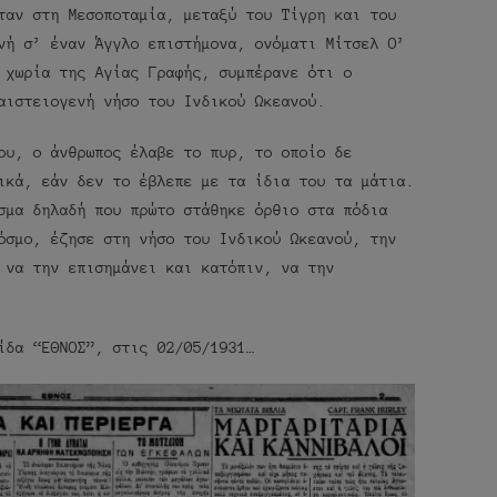
ταν στη Μεσοποταμία, μεταξύ του Τίγρη και του
νή σ’ έναν Άγγλο επιστήμονα, ονόματι Μίτσελ Ο’
 χωρία της Αγίας Γραφής, συμπέρανε ότι ο
αιστειογενή νήσο του Ινδικού Ωκεανού.
ου, ο άνθρωπος έλαβε το πυρ, το οποίο δε
ικά, εάν δεν το έβλεπε με τα ίδια του τα μάτια.
σμα δηλαδή που πρώτο στάθηκε όρθιο στα πόδια
όσμο, έζησε στη νήσο του Ινδικού Ωκεανού, την
 να την επισημάνει και κατόπιν, να την
ίδα “ΕΘΝΟΣ”, στις 02/05/1931…