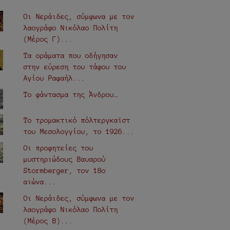
Οι Νεράιδες, σύμφωνα με τον
λαογράφο Νικόλαο Πολίτη
(Μέρος Γ)...
Τα οράματα που οδήγησαν
στην εύρεση του τάφου του
Αγίου Ραφαήλ...
Το φάντασμα της Άνδρου…
Το τρομακτικό πόλτεργκαϊστ
του Μεσολογγίου, το 1926...
Οι προφητείες του
μυστηριώδους Βαυαρού
Stormberger, τον 18ο
αιώνα...
Οι Νεράιδες, σύμφωνα με τον
λαογράφο Νικόλαο Πολίτη
(Μέρος Β)...