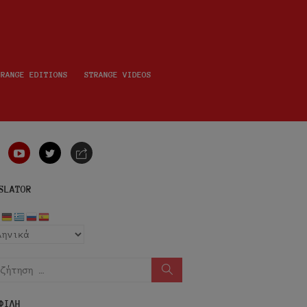
TRANGE EDITIONS
STRANGE VIDEOS
nstagram
youtube
twitter
e-
mail
SLATOR
ήτηση
Αναζήτηση
ΦΙΛΗ