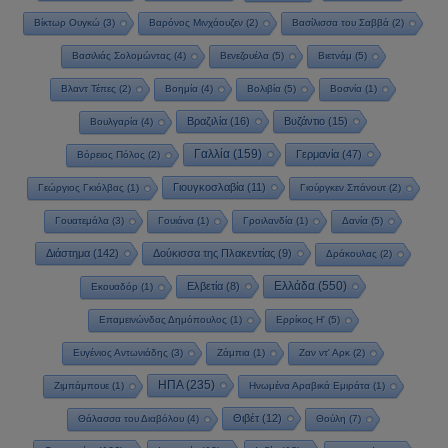
Βίκτωρ Ουγκώ
(3)
Βαρόνος Μινχάουζεν
(2)
Βασίλισσα του Σαββά
(2)
Βασιλιάς Σολομώντας
(4)
Βενεζουέλα
(5)
Βιετνάμ
(5)
Βλαντ Τέπες
(2)
Βοημία
(4)
Βολιβία
(5)
Βοσνία
(1)
Βραζιλία
(16)
Βυζάντιο
(15)
Βουλγαρία
(4)
Γαλλία
(159)
Γερμανία
(47)
Βόρειος Πόλος
(2)
Γιουγκοσλαβία
(11)
Γεώργιος Γκιόλβας
(1)
Γιούργκεν Σπάνουτ
(2)
Γουατεμάλα
(3)
Γουιάνα
(1)
Γροιλανδία
(1)
Δανία
(5)
Διάστημα
(142)
Δούκισσα της Πλακεντίας
(9)
Δράκουλας
(2)
Ελλάδα
(550)
Ελβετία
(8)
Εκουαδόρ
(1)
Επαμεινώνδας Δημόπουλος
(1)
Ερρίκος Η'
(5)
Ευγένιος Αντωνιάδης
(3)
Ζάμπια
(1)
Ζαν ντ' Αρκ
(2)
ΗΠΑ
(235)
Ζιμπάμπουε
(1)
Ηνωμένα Αραβικά Εμιράτα
(1)
Θιβέτ
(12)
Θάλασσα του Διαβόλου
(4)
Θούλη
(7)