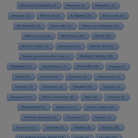
Μινωικός Πολιτισμός
(9)
Μογγολία
(2)
Μοζαμβίκη
(2)
Ν. Αφρική
(15)
Μπαχρέιν
(1)
Μυθολογία
(3)
Νέα Γουινέα
(4)
Νέα Ζηλανδία
(5)
Νήσος Μαν
(1)
Νήσος της Αναλήψεως
(1)
Ναπολέων
(10)
Νεπάλ
(8)
Ναΐτες Ιππότες
(3)
Νησί του Πάσχα
(4)
Νικαράγουα
(2)
Νικολά Τέσλα
(3)
Νικόλαος Πολίτης
(10)
Νικολάι Κονσταντίνοβιτς Ρέριχ
(1)
Νορβηγία
(12)
Ολλανδία
(10)
Νοστράδαμος
(7)
Ολμέκοι
(2)
Ουαλία
(5)
Ουγγαρία
(6)
Ουγκάντα
(1)
Ουρουγουάη
(2)
Παναγία
(16)
Πακιστάν
(7)
Παλαιστίνη
(3)
Παναμάς
(6)
Παραγουάη
(1)
Παύλος Σαντορίνης
(6)
Περού
(4)
Πολωνία
(5)
Πορτογαλία
(12)
Πυθαγόρας
(1)
Πόντιος Πιλάτος
(6)
Ροδόλφο Βαλεντίνο
(4)
Ρουμανία
(7)
Ρωμαίοι
(7)
Σαχάρα
(9)
Σελήνη
(29)
Σάνγκρι-λα
(1)
Σαμπάλα
(2)
Σερ Άρθουρ Κόναν Ντόυλ
(13)
Σκωτία
(32)
Σερβία
(3)