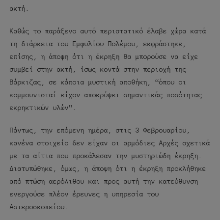
ακτή.
Καθώς το παράξενο αυτό περιστατικό έλαβε χώρα κατά
τη διάρκεια του Εμφυλίου Πολέμου, εκφράστηκε,
επίσης, η άποψη ότι η έκρηξη θα μπορούσε να είχε
συμβεί στην ακτή, ίσως κοντά στην περιοχή της
Βάρκιζας, σε κάποια μυστική αποθήκη, “όπου οι
κομμουνισταί είχον αποκρύψει σημαντικάς ποσότητας
εκρηκτικών υλών”.
Πάντως, την επόμενη ημέρα, στις 3 Φεβρουαρίου,
κανένα στοιχείο δεν είχαν οι αρμόδιες Αρχές σχετικά
με τα αίτια που προκάλεσαν την μυστηριώδη έκρηξη.
Διατυπώθηκε, όμως, η άποψη ότι η έκρηξη προκλήθηκε
από πτώση αερόλιθου και προς αυτή την κατεύθυνση
ενεργούσε πλέον έρευνες η υπηρεσία του
Αστεροσκοπείου.