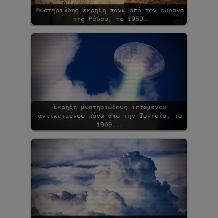
Μυστηριώδης έκρηξη πάνω από τον ουρανό
της Ρόδου, το 1959…
Έκρηξη μυστηριώδους ιπτάμενου
αντικειμένου πάνω από την Τυνησία, το
1969...