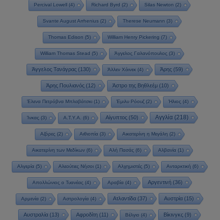
Percival Lowell
(4)
Richard Byrd
(2)
Silas Newton
(2)
Svante August Arrhenius
(2)
Therese Neumann
(3)
Thomas Edison
(5)
William Henry Pickering
(7)
William Thomas Stead
(5)
Άγγελος Γαλανόπουλος
(3)
Άγγελος Τανάγρας
(130)
Άρης
(59)
Άλλεν Χάινεκ
(4)
Άρης Πουλιανός
(12)
Άστρο της Βηθλεέμ
(10)
Έλενα Πετρόβνα Μπλαβάτσκι
(1)
Έμιλυ Ρόουζ
(2)
Ήλιος
(4)
Αγγλία
(218)
Αίγυπτος
(50)
Ίνκας
(3)
Α.Τ.Υ.Α.
(6)
Αζόρες
(2)
Αιθιοπία
(3)
Αικατερίνη η Μεγάλη
(2)
Αικατερίνη των Μεδίκων
(6)
Αλή Πασάς
(6)
Αλβανία
(1)
Αλγερία
(5)
Αλεούτιες Νήσοι
(1)
Αλχημιστές
(5)
Ανταρκτική
(6)
Αργεντινή
(36)
Απολλώνιος ο Τυανέας
(4)
Αραβία
(4)
Ατλαντίδα
(37)
Αυστρία
(15)
Αρμενία
(2)
Αστρολογία
(4)
Αυστραλία
(13)
Αφροδίτη
(11)
Βίκινγκς
(9)
Βέλγιο
(4)