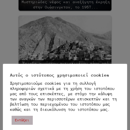
Μυστηριώδες νέφος και ανεξήγητη έκρηξη
στην Ουάσινγκτον, το 1957...
Έκρηξη αγνώστου αντικειμένου πάνω από
την Κάρπαθο…
Αυτός ο ιστότοπος χρησιμοποιεί cookies
Χρησιμοποιούμε cookies για τη συλλογή
Κατηγορίες:
1947
,
ΠΑΡΑΞΕΝΑ
Ετικέτες:
ανεξήγητα
πληροφοριών σχετικά με τη χρήση του ιστοτόπου
γεγονότα
,
Ελλάδα
Σχολιάστε
μας από τους επισκέπτες, με στόχο την κάλυψη
των αναγκών των περισσοτέρων επισκεπτών και τη
βελτίωση του περιεχομένου του ιστοτόπου μας
Πλοήγηση
Προηγούμενο
Επόμενο άρθρο
καθώς και τη διευκόλυνση του ιστοτόπου μας.
άρθρο
άρθρων
ΘΡΥΛΙΚΆ ΠΛΟΊΑ-
Εντάξει
ΦΑΝΤΆΣΜΑΤΑ…
ΑΝΑΖΗΤΏΝΤΑΣ ΤΗ