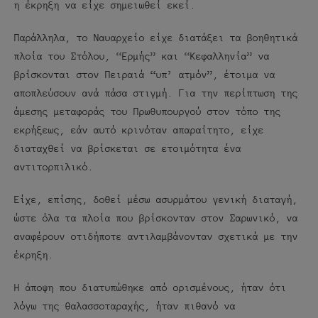
η έκρηξη να είχε σημειωθεί εκεί.
Παράλληλα, το Ναυαρχείο είχε διατάξει τα βοηθητικά
πλοία του Στόλου, “Ερμής” και “Κεφαλληνία” να
βρίσκονται στον Πειραιά “υπ’ ατμόν”, έτοιμα να
αποπλεύσουν ανά πάσα στιγμή. Για την περίπτωση της
άμεσης μεταφοράς του Πρωθυπουργού στον τόπο της
εκρήξεως, εάν αυτό κρινόταν απαραίτητο, είχε
διαταχθεί να βρίσκεται σε ετοιμότητα ένα
αντιτορπιλικό.
Είχε, επίσης, δοθεί μέσω ασυρμάτου γενική διαταγή,
ώστε όλα τα πλοία που βρίσκονταν στον Σαρωνικό, να
αναφέρουν οτιδήποτε αντιλαμβάνονταν σχετικά με την
έκρηξη.
Η άποψη που διατυπώθηκε από ορισμένους, ήταν ότι
λόγω της θαλασσοταραχής, ήταν πιθανό να