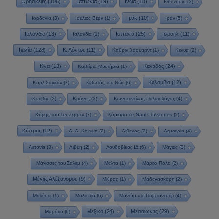
Θρησκείες
(106)
Ιαπωνία
(19)
Ινδία
(18)
Ινδονησία
(3)
Ιράκ
(10)
Ιορδανία
(3)
Ιούλιος Βερν
(1)
Ιράν
(5)
Ιρλανδία
(13)
Ισπανία
(25)
Ισραήλ
(11)
Ισλανδία
(1)
Ιταλία
(128)
Κ. Λόντος
(11)
Κάθριν Χάουαρντ
(1)
Κένυα
(2)
Κίνα
(13)
Καναδάς
(24)
Καβείρια Μυστήρια
(1)
Κολομβία
(12)
Καρλ Σαγκάν
(2)
Κιβωτός του Νώε
(6)
Κουβέιτ
(2)
Κρόνος
(3)
Κωνσταντίνος Παλαιολόγος
(4)
Κόμης του Σεν Ζερμέν
(2)
Κόμισσα de Saulx-Tavannes
(1)
Κύπρος
(12)
Λ. Δ. Κονγκό
(2)
Λίβανος
(3)
Λεμουρία
(4)
Λετονία
(3)
Λιβύη
(2)
Λουδοβίκος ΙΔ
(6)
Μάγιας
(3)
Μάγισσες του Σάλεμ
(4)
Μάλτα
(1)
Μάρκο Πόλο
(2)
Μέγας Αλέξανδρος
(9)
Μίθρας
(1)
Μαδαγασκάρη
(2)
Μαλάουι
(1)
Μαλαισία
(6)
Μαντάμ ντε Πομπαντούρ
(4)
Μεξικό
(24)
Μεσαίωνας
(29)
Μαρόκο
(6)