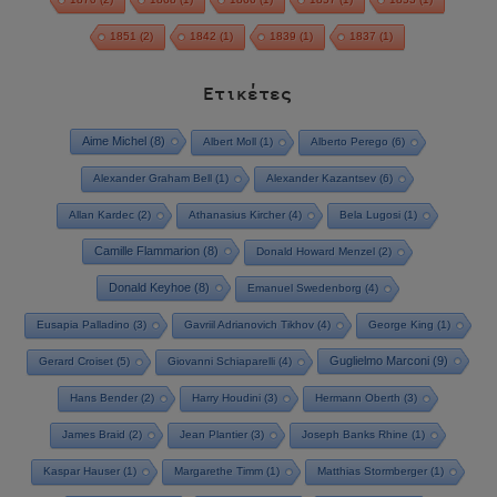
1851
(2)
1842
(1)
1839
(1)
1837
(1)
Ετικέτες
Aime Michel
(8)
Albert Moll
(1)
Alberto Perego
(6)
Alexander Graham Bell
(1)
Alexander Kazantsev
(6)
Allan Kardec
(2)
Athanasius Kircher
(4)
Bela Lugosi
(1)
Camille Flammarion
(8)
Donald Howard Menzel
(2)
Donald Keyhoe
(8)
Emanuel Swedenborg
(4)
Eusapia Palladino
(3)
Gavriil Adrianovich Tikhov
(4)
George King
(1)
Guglielmo Marconi
(9)
Gerard Croiset
(5)
Giovanni Schiaparelli
(4)
Hans Bender
(2)
Harry Houdini
(3)
Hermann Oberth
(3)
James Braid
(2)
Jean Plantier
(3)
Joseph Banks Rhine
(1)
Kaspar Hauser
(1)
Margarethe Timm
(1)
Matthias Stormberger
(1)