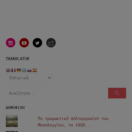
instagram
youtube
twitter
e-
mail
TRANSLATOR
Αναζήτηση
Αναζή
για:
ΔΗΜΟΦΙΛΗ
Το τρομακτικό πόλτεργκαϊστ του
Μεσολογγίου, το 1926...