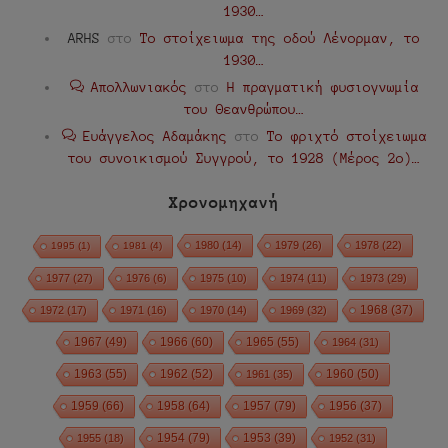
1930…
ARHS
στο
Το στοίχειωμα της οδού Λένορμαν, το
1930…
Απολλωνιακός
στο
Η πραγματική φυσιογνωμία
του Θεανθρώπου…
Ευάγγελος Αδαμάκης
στο
Το φριχτό στοίχειωμα
του συνοικισμού Συγγρού, το 1928 (Μέρος 2ο)…
Χρονομηχανή
1980
(14)
1979
(26)
1978
(22)
1995
(1)
1981
(4)
1977
(27)
1976
(6)
1975
(10)
1974
(11)
1973
(29)
1972
(17)
1971
(16)
1970
(14)
1969
(32)
1968
(37)
1967
(49)
1966
(60)
1965
(55)
1964
(31)
1963
(55)
1962
(52)
1960
(50)
1961
(35)
1959
(66)
1958
(64)
1957
(79)
1956
(37)
1954
(79)
1955
(18)
1953
(39)
1952
(31)