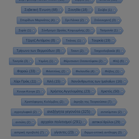
Σοβιετική Ένωση
(68)
Σουηδία
(18)
Σούβα
(1)
Σπυρίδων Μαρινάτος
(4)
Σρι Λάνκα
(2)
Στόουνχεντζ
(3)
Συρία
(1)
Σύνδρομο Ωραίας Κοιμωμένης
(3)
Τασμανία
(1)
Τζορτζ Αντάμσκι
(8)
Τουρκία
(19)
Τιτάνας
(1)
Τρίγωνο των Βερμούδων
(8)
Τσαντ
(2)
Τσεχοσλοβακία
(6)
Τυνησία
(3)
Υεμένη
(1)
Φέρντιναντ Οσσεντόφσκι
(2)
Φίτζι
(6)
Φαραώ
(33)
Φιλιππίνες
(2)
Φινλανδία
(4)
Φόβος
(1)
Χάρι Πράις
(11)
Χιλή
(15)
Χιονάνθρωπος των Ιμαλαΐων
(16)
Χρήστος Αγγελομάτης
(23)
Χριστός
(50)
Χονγκ-Κονγκ
(2)
Χριστόφορος Κολόμβος
(2)
έκρηξη της Τουγκούσκα
(7)
ανεξήγητα γεγονότα
(325)
αγρογλυφικά
(2)
αντισύμπαν
(2)
αρχαίοι πολιτισμοί
(291)
αστικοί θρύλοι
(29)
αντιύλη
(2)
γίγαντες
(23)
αστρική προβολή
(7)
δερμο-οπτική αντίληψη
(3)