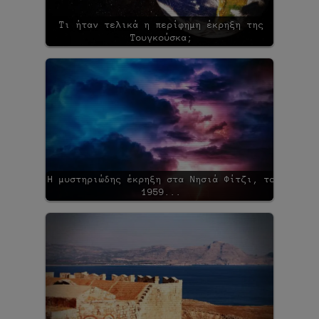
Τι ήταν τελικά η περίφημη έκρηξη της
Τουγκούσκα;
Η μυστηριώδης έκρηξη στα Νησιά Φίτζι, το
1959...