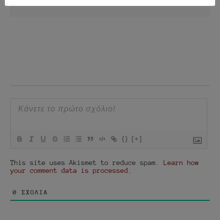
ΧΑΜΈΝΗ ΚΙΒΩΤΌ…
{}
[+]
This site uses Akismet to reduce spam.
Learn how
your comment data is processed.
0
ΣΧΌΛΙΑ