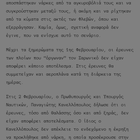
αποσπάστηκαν νάρκες από τα αγκυροβόλιά τους και να
συγκρούστηκαν μεταξύ τους, ή ακόμη και να ρίχτηκαν
από τα κύματα στις ακτές των Φλεβών, όπου και
εξερράγησαν. Καμία, όμως, σχετική αναφορά δεν
έγινε, που να ενίσχυε αυτό το σενάριο.
Μέχρι τα ξημερώματα της 1ης Φεβρουαρίου, οι έρευνες
των πλοίων που “όργωναν” τον Σαρωνικό δεν είχαν
αποφέρει κάποιο αποτέλεσμα. Στις έρευνες θα
συμμετείχαν και αεροπλάνα κατά τη διάρκεια της
ημέρας.
Στις 2 Φεβρουαρίου, ο Πρωθυπουργός και Υπουργός
Ναυτικών, Παναγιώτης Κανελλόπουλος δήλωσε ότι οι
έρευνες, τόσο από θαλάσσης όσο και από ξηράς, δεν
είχαν αποφέρει αποτελέσματα. Ο ίδιος ο
Κανελλόπουλος δεν απέκλειε το ενδεχόμενο η έκρηξη
να προκλήθηκε από νάρκη, η οποία προσέκρουσε στην