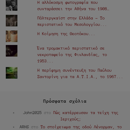
Η αλλόκοσμη φωτογραφία που
συνταράσσει την Αθήνα του 1908…
Πόλτεργκαϊστ στην Ελλάδα - Το
περιστατικό του Μεσολογγίου...
Η Κοίμηση της Θεοτόκου...
Ένα τρομακτικό περιστατικό σε
νεκροταφείο της Φινλανδίας, το
1953...
Η περίφημη συνέντευξη του Παύλου
Σαντορίνη για τα Α.Τ.Ι.Α., τo 1967...
Πρόσφατα σχόλια
John2025
στο
Πώς κατέρρευσαν τα τείχη της
Ιεριχούς;
ARHS
στο
Το στοίχειωμα της οδού Λένορμαν, το