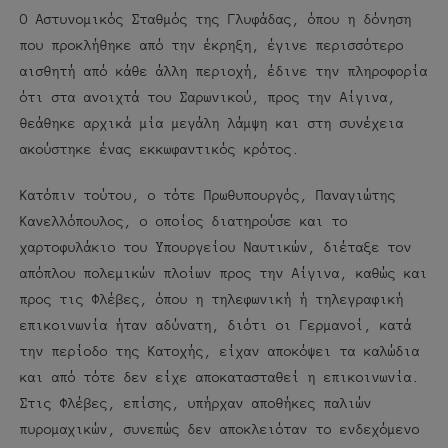
Ο Αστυνομικός Σταθμός της Γλυφάδας, όπου η δόνηση
που προκλήθηκε από την έκρηξη, έγινε περισσότερο
αισθητή από κάθε άλλη περιοχή, έδινε την πληροφορία
ότι στα ανοιχτά του Σαρωνικού, προς την Αίγινα,
θεάθηκε αρχικά μία μεγάλη λάμψη και στη συνέχεια
ακούστηκε ένας εκκωφαντικός κρότος.
Κατόπιν τούτου, ο τότε Πρωθυπουργός, Παναγιώτης
Κανελλόπουλος, ο οποίος διατηρούσε και το
χαρτοφυλάκιο του Υπουργείου Ναυτικών, διέταξε τον
απόπλου πολεμικών πλοίων προς την Αίγινα, καθώς και
προς τις Φλέβες, όπου η τηλεφωνική ή τηλεγραφική
επικοινωνία ήταν αδύνατη, διότι οι Γερμανοί, κατά
την περίοδο της Κατοχής, είχαν αποκόψει τα καλώδια
και από τότε δεν είχε αποκατασταθεί η επικοινωνία.
Στις Φλέβες, επίσης, υπήρχαν αποθήκες παλιών
πυρομαχικών, συνεπώς δεν αποκλειόταν το ενδεχόμενο