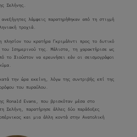
ης Σελήνης.
 ανεξήγητες λάμψεις παρατηρήθηκαν από τη στιγμή
ληνιακή τροχιά.
η πλησίον του κρατήρα Γκριμάλντι προς το δυτικό
 του Ισημερινού της. Μάλιστα, τη χαρακτήρισε ως
ό το Χιούστον να ερευνήσει εάν οι σεισμογράφοι
κύμα.
κατά την ώρα εκείνη, λόγω της συντριβής επί της
ορόφου του πυραύλου.
ης Ronald Evans, που βρισκόταν μέσα στο
τη Σελήνη, παρατήρησε άλλες δύο παράδοξες
οπέρνικος και μια άλλη κοντά στην Ανατολική