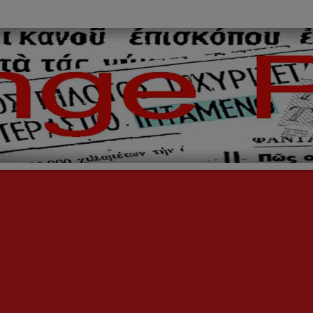
ινόμενα,
ήινοι,