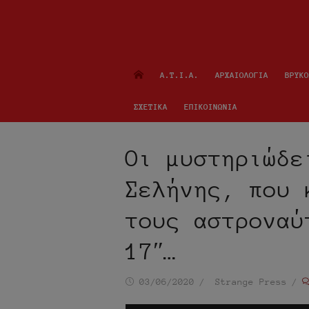
Α.Τ.Ι.Α.
ΑΡΧΑΙΟΛΟΓΙΑ
ΒΡΥΚΟ
ΣΧΕΤΙΚΑ
ΕΠΙΚΟΙΝΩΝΙΑ
Οι μυστηριώδε
Σελήνης, που 
τους αστροναύ
17″…
Ημ/
Συντάκτης
03/06/2020
Strange Press
νία