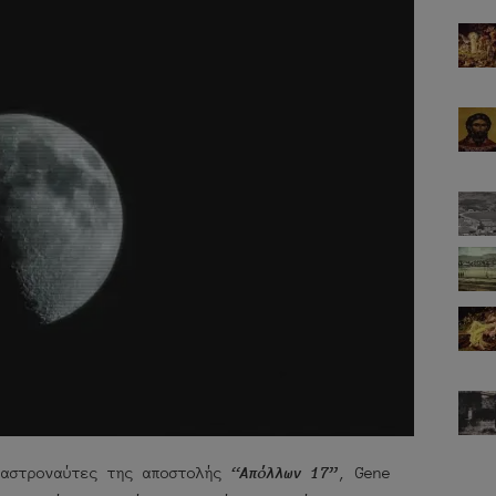
 αστροναύτες της αποστολής
“Απόλλων 17”
, Gene