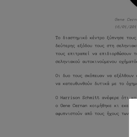
Gene Cern
16/01/201
Το διαστημικό κέντρο ξύπνησε τους
δεύτερης εξόδου τους στη σεληνιακ
τους επιτραπεί να επιδιορθώσουν τ
σεληνιακού αυτοκινούμενου οχήματό
Οι δυο τους σκόπευαν να εξέλθουν 
να κατευθυνθούν δυτικά με το όχημ
Ο Harrison Schmitt ανέφερε ότι κο
ο Gene Cernan κοιμήθηκε κι εκείνο
αφυπνιστούν από τους ήχους των “Β