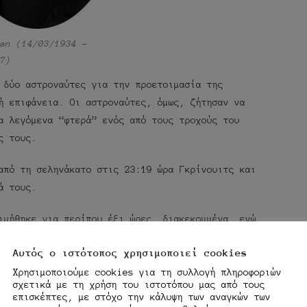
an (14/03/1934 –
7)
 δύο αστροναύτες για την προετοιμασία της
ή επιφάνεια. Οι αστροναύτες, όμως, ζήτησαν να
α λεγόμενα “φτερά” ενός από τους τροχούς του
ς τους.
από τη σεληνάκατο στις 23:19 ώρα Γκρίνουιτς και
ά τους.
ιμήθηκε για περίπου έξι ώρες, διακεκομμένα, ενώ
ς για έξι ώρες βαθιά, χωρίς διακοπές, προτού
Αυτός ο ιστότοπος χρησιμοποιεί cookies
αλκυριών” του Βάγκνερ.
Χρησιμοποιούμε cookies για τη συλλογή πληροφοριών
σχετικά με τη χρήση του ιστοτόπου μας από τους
επισκέπτες, με στόχο την κάλυψη των αναγκών των