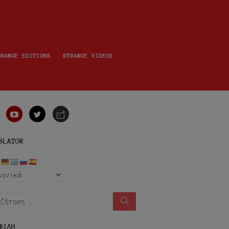
TRANGE EDITIONS
STRANGE VIDEOS
nstagram
youtube
twitter
e-
mail
SLATOR
ήτηση
Αναζήτηση
ΦΙΛΗ