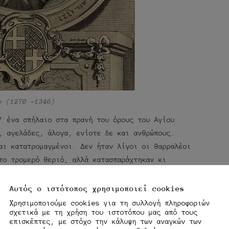
e (1270 -1346)
’ ένα σπήλαιο στα πρανή του όρους του Αγίου
, αγελάδες, άλογα, ενίοτε δε και ανθρώπους.
αι κατατρομαγμένοι. Δεν ήταν λίγοι οι θαρραλέοι
το τρομερό θεριό, αλλά κατασπαράχτηκαν κι
ε διάταγμα, απαγόρευσε το κυνήγι του δράκου και
οτικού ενδύματος.
Αυτός ο ιστότοπος χρησιμοποιεί cookies
Χρησιμοποιούμε cookies για τη συλλογή πληροφοριών
 Γάλλος Ιππότης Dieudonne de Gozon, ο οποίος,
σχετικά με τη χρήση του ιστοτόπου μας από τους
επισκέπτες, με στόχο την κάλυψη των αναγκών των
ιο για την εξόντωση του δράκου, επέστρεψε στην