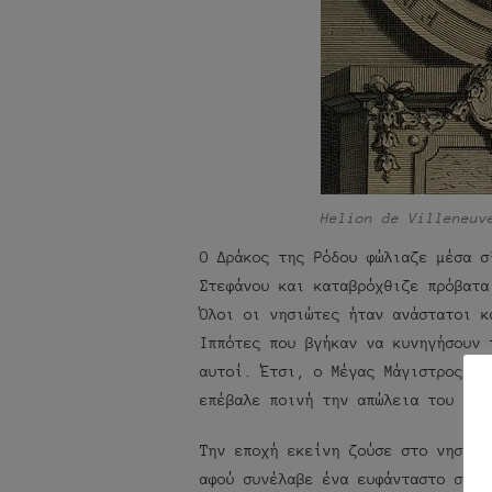
Helion de Villeneuv
Ο Δράκος της Ρόδου φώλιαζε μέσα σ
Στεφάνου και καταβρόχθιζε πρόβατα
Όλοι οι νησιώτες ήταν ανάστατοι κ
Ιππότες που βγήκαν να κυνηγήσουν 
αυτοί. Έτσι, ο Μέγας Μάγιστρος, μ
επέβαλε ποινή την απώλεια του ιππ
Την εποχή εκείνη ζούσε στο νησί ο
αφού συνέλαβε ένα ευφάνταστο σχέδ