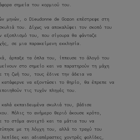
άφορα σημεία του κορμιού του.
ών μηνών, ο Dieudonne de Gozon επέστρεψε στη
σκυλιά του. Δίχως να αποκαλύψει τον σκοπό του
ν εξοπλισμό του, που σίγουρα θα φάνταζε
χής, σε μια παρακείμενη εκκλησία.
κά, άρπαξε τα όπλα του, ίππευσε το άλογό του
μείνουν στο σημείο και να παρατηρούν τη μάχη
ε τη ζωή του, τους έδινε την άδεια να
 κατάφερνε να εξοντώσει το θηρίο, θα έπρεπε να
ιποιηθούν τις τυχόν πληγές του.
 καλά εκπαιδευμένα σκυλιά του, βάδισε
κου. Μόλις το ανήμερο θεριό άκουσε κρότο,
ε το στόμα ανοιχτό και τα μάτια του να
τύπησε με τη λόγχη του, αλλά το τραχύ του
 λεπίδες και αδιαπέραστες χοντρές φολίδες,