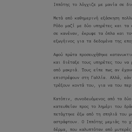
Ιππότης το λόγχιζε με μανία σε δι
Μετά από καθημερινή εξάσκηση πολλ
Ρόδο μαζί με δύο υπηρέτες και τα 
σε κανέναν, έκρυψε τα όπλα και το
εξωγήινος για τα δεδομένα της επο
Αφού πρώτα προσευχήθηκε κατανυκτι
και διέταξε τους υπηρέτες του να 
από μακριά. Τους είπε πως αν έχαν
επιστρέψουν στη Γαλλία. Αλλά, εάν
τρέξουν κοντά του, για να του περ
Κατόπιν, συνοδευόμενος από τα δύο
κατευθείαν προς το λημέρι του δρά
πετάχτηκε έξω από τη σπηλιά του μ
αστράφτουν. Ο Ιππότης μεμιάς το χ
δέρμα, που καλυπτόταν από μυτερές