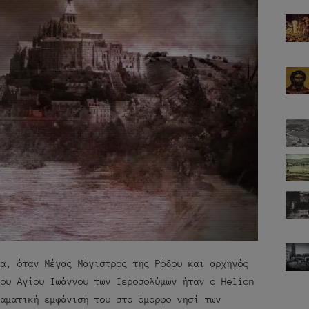
να, όταν Μέγας Μάγιστρος της Ρόδου και αρχηγός
του Αγίου Ιωάννου των Ιεροσολύμων ήταν ο Helion
ραματική εμφάνισή του στο όμορφο νησί των