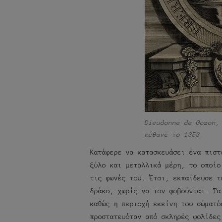
Dieudonne de Gozon,
πέθανε το 1353
Κατάφερε να κατασκευάσει ένα πιστ
ξύλο και μεταλλικά μέρη, το οποίο
τις φωνές του. Έτσι, εκπαίδευσε τ
δράκο, χωρίς να τον φοβούνται. Τα
καθώς η περιοχή εκείνη του σώματό
προστατευόταν από σκληρές φολίδες