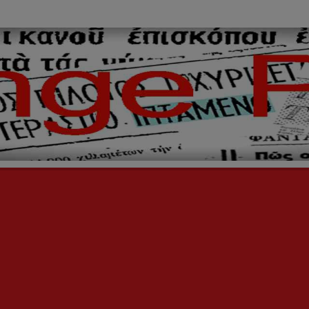
ινόμενα,
ήινοι,