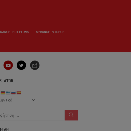
TRANGE EDITIONS
STRANGE VIDEOS
nstagram
youtube
twitter
e-
mail
SLATOR
ήτηση
Αναζήτηση
ΦΙΛΗ