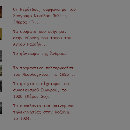
Οι Νεράιδες, σύμφωνα με τον
λαογράφο Νικόλαο Πολίτη
(Μέρος Γ)...
Τα οράματα που οδήγησαν
στην εύρεση του τάφου του
Αγίου Ραφαήλ...
Το φάντασμα της Άνδρου…
Το τρομακτικό πόλτεργκαϊστ
του Μεσολογγίου, το 1926...
Το φριχτό στοίχειωμα του
συνοικισμού Συγγρού, το
1928 (Μέρος 2ο)…
Τα συγκλονιστικά φαινόμενα
τηλεκινησίας στην Κοζάνη,
το 1924...