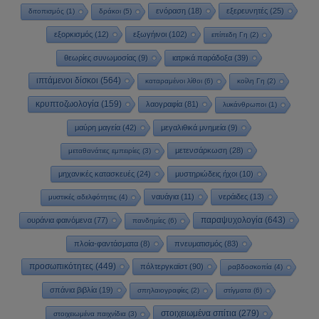
ενόραση
(18)
εξερευνητές
(25)
διτοπισμός
(1)
δράκοι
(5)
εξορκισμός
(12)
εξωγήινοι
(102)
επίπεδη Γη
(2)
θεωρίες συνωμοσίας
(9)
ιατρικά παράδοξα
(39)
ιπτάμενοι δίσκοι
(564)
καταραμένοι λίθοι
(6)
κοίλη Γη
(2)
κρυπτοζωολογία
(159)
λαογραφία
(81)
λυκάνθρωποι
(1)
μαύρη μαγεία
(42)
μεγαλιθικά μνημεία
(9)
μετενσάρκωση
(28)
μεταθανάτιες εμπειρίες
(3)
μηχανικές κατασκευές
(24)
μυστηριώδεις ήχοι
(10)
ναυάγια
(11)
νεράιδες
(13)
μυστικές αδελφότητες
(4)
παραψυχολογία
(643)
ουράνια φαινόμενα
(77)
πανδημίες
(6)
πλοία-φαντάσματα
(8)
πνευματισμός
(83)
προσωπικότητες
(449)
πόλτεργκαϊστ
(90)
ραβδοσκοπία
(4)
σπάνια βιβλία
(19)
σπηλαιογραφίες
(2)
στίγματα
(6)
στοιχειωμένα σπίτια
(279)
στοιχειωμένα παιχνίδια
(3)