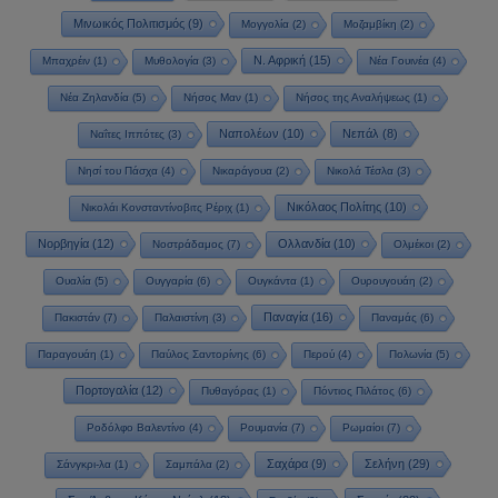
Μινωικός Πολιτισμός
(9)
Μογγολία
(2)
Μοζαμβίκη
(2)
Ν. Αφρική
(15)
Μπαχρέιν
(1)
Μυθολογία
(3)
Νέα Γουινέα
(4)
Νέα Ζηλανδία
(5)
Νήσος Μαν
(1)
Νήσος της Αναλήψεως
(1)
Ναπολέων
(10)
Νεπάλ
(8)
Ναΐτες Ιππότες
(3)
Νησί του Πάσχα
(4)
Νικαράγουα
(2)
Νικολά Τέσλα
(3)
Νικόλαος Πολίτης
(10)
Νικολάι Κονσταντίνοβιτς Ρέριχ
(1)
Νορβηγία
(12)
Ολλανδία
(10)
Νοστράδαμος
(7)
Ολμέκοι
(2)
Ουαλία
(5)
Ουγγαρία
(6)
Ουγκάντα
(1)
Ουρουγουάη
(2)
Παναγία
(16)
Πακιστάν
(7)
Παλαιστίνη
(3)
Παναμάς
(6)
Παραγουάη
(1)
Παύλος Σαντορίνης
(6)
Περού
(4)
Πολωνία
(5)
Πορτογαλία
(12)
Πυθαγόρας
(1)
Πόντιος Πιλάτος
(6)
Ροδόλφο Βαλεντίνο
(4)
Ρουμανία
(7)
Ρωμαίοι
(7)
Σαχάρα
(9)
Σελήνη
(29)
Σάνγκρι-λα
(1)
Σαμπάλα
(2)