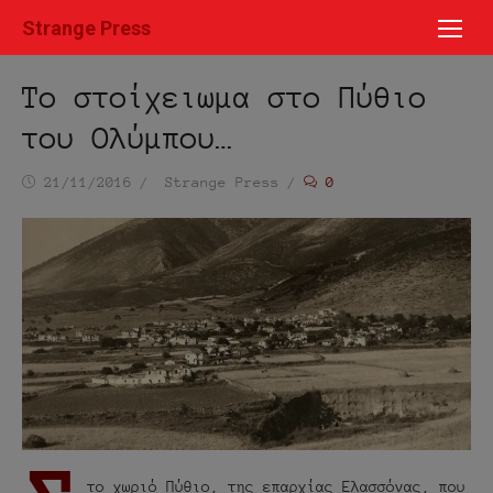
Μετάβαση
Strange Press
στο
περιεχόμενο
Το στοίχειωμα στο Πύθιο
του Ολύμπου…
Ημ/
Συντάκτης
21/11/2016
Strange Press
0
νία
δημοσίευσης
το χωριό Πύθιο, της επαρχίας Ελασσόνας, που