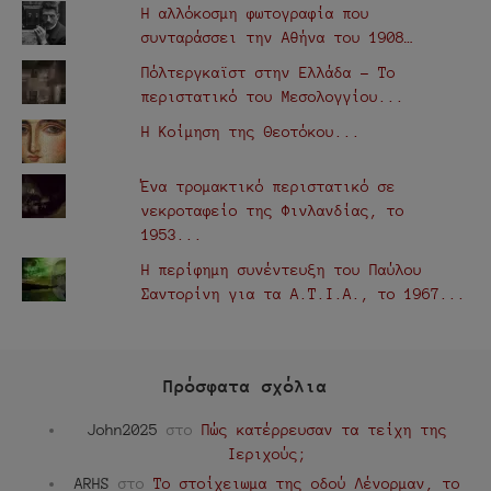
Η αλλόκοσμη φωτογραφία που
συνταράσσει την Αθήνα του 1908…
Πόλτεργκαϊστ στην Ελλάδα - Το
περιστατικό του Μεσολογγίου...
Η Κοίμηση της Θεοτόκου...
Ένα τρομακτικό περιστατικό σε
νεκροταφείο της Φινλανδίας, το
1953...
Η περίφημη συνέντευξη του Παύλου
Σαντορίνη για τα Α.Τ.Ι.Α., τo 1967...
Πρόσφατα σχόλια
John2025
στο
Πώς κατέρρευσαν τα τείχη της
Ιεριχούς;
ARHS
στο
Το στοίχειωμα της οδού Λένορμαν, το