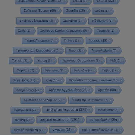
Σερ Άρθουρ Κόναν Ντόυλ
(13)
Σκωτία
(32)
Σερβία
(3)
Σοβιετική Ένωση
(68)
Σουηδία
(18)
Σούβα
(1)
Σπυρίδων Μαρινάτος
(4)
Σρι Λάνκα
(2)
Στόουνχεντζ
(3)
Συρία
(1)
Σύνδρομο Ωραίας Κοιμωμένης
(3)
Τασμανία
(1)
Τζορτζ Αντάμσκι
(8)
Τουρκία
(19)
Τιτάνας
(1)
Τρίγωνο των Βερμούδων
(8)
Τσαντ
(2)
Τσεχοσλοβακία
(6)
Τυνησία
(3)
Υεμένη
(1)
Φέρντιναντ Οσσεντόφσκι
(2)
Φίτζι
(6)
Φαραώ
(33)
Φιλιππίνες
(2)
Φινλανδία
(4)
Φόβος
(1)
Χάρι Πράις
(11)
Χιλή
(15)
Χιονάνθρωπος των Ιμαλαΐων
(16)
Χρήστος Αγγελομάτης
(23)
Χριστός
(50)
Χονγκ-Κονγκ
(2)
Χριστόφορος Κολόμβος
(2)
έκρηξη της Τουγκούσκα
(7)
ανεξήγητα γεγονότα
(325)
αγρογλυφικά
(2)
αντισύμπαν
(2)
αρχαίοι πολιτισμοί
(291)
αστικοί θρύλοι
(29)
αντιύλη
(2)
γίγαντες
(23)
αστρική προβολή
(7)
δερμο-οπτική αντίληψη
(3)