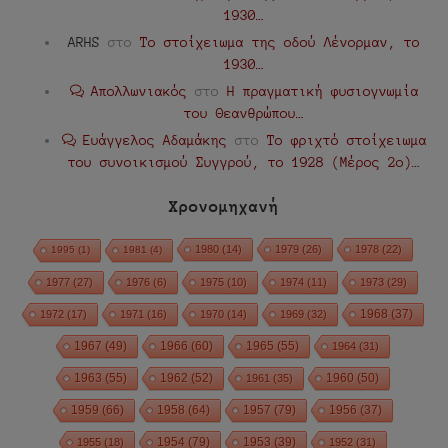
1930…
ARHS
στο
Το στοίχειωμα της οδού Λένορμαν, το
1930…
Απολλωνιακός
στο
Η πραγματική φυσιογνωμία
του Θεανθρώπου…
Ευάγγελος Αδαμάκης
στο
Το φριχτό στοίχειωμα
του συνοικισμού Συγγρού, το 1928 (Μέρος 2ο)…
Χρονομηχανή
1980
(14)
1979
(26)
1978
(22)
1995
(1)
1981
(4)
1977
(27)
1976
(6)
1975
(10)
1974
(11)
1973
(29)
1972
(17)
1971
(16)
1970
(14)
1969
(32)
1968
(37)
1967
(49)
1966
(60)
1965
(55)
1964
(31)
1963
(55)
1962
(52)
1960
(50)
1961
(35)
1959
(66)
1958
(64)
1957
(79)
1956
(37)
1954
(79)
1955
(18)
1953
(39)
1952
(31)