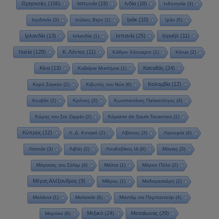
Θρησκείες
(106)
Ιαπωνία
(19)
Ινδία
(18)
Ινδονησία
(3)
Ιράκ
(10)
Ιορδανία
(3)
Ιούλιος Βερν
(1)
Ιράν
(5)
Ιρλανδία
(13)
Ισπανία
(25)
Ισραήλ
(11)
Ισλανδία
(1)
Ιταλία
(128)
Κ. Λόντος
(11)
Κάθριν Χάουαρντ
(1)
Κένυα
(2)
Κίνα
(13)
Καναδάς
(24)
Καβείρια Μυστήρια
(1)
Κολομβία
(12)
Καρλ Σαγκάν
(2)
Κιβωτός του Νώε
(6)
Κουβέιτ
(2)
Κρόνος
(3)
Κωνσταντίνος Παλαιολόγος
(4)
Κόμης του Σεν Ζερμέν
(2)
Κόμισσα de Saulx-Tavannes
(1)
Κύπρος
(12)
Λ. Δ. Κονγκό
(2)
Λίβανος
(3)
Λεμουρία
(4)
Λετονία
(3)
Λιβύη
(2)
Λουδοβίκος ΙΔ
(6)
Μάγιας
(3)
Μάγισσες του Σάλεμ
(4)
Μάλτα
(1)
Μάρκο Πόλο
(2)
Μέγας Αλέξανδρος
(9)
Μίθρας
(1)
Μαδαγασκάρη
(2)
Μαλάουι
(1)
Μαλαισία
(6)
Μαντάμ ντε Πομπαντούρ
(4)
Μεξικό
(24)
Μεσαίωνας
(29)
Μαρόκο
(6)