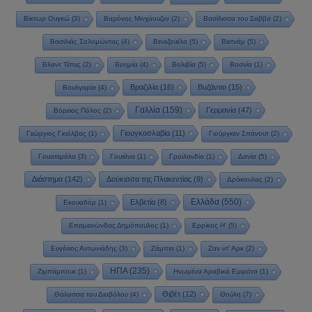
Βίκτωρ Ουγκώ
(3)
Βαρόνος Μινχάουζεν
(2)
Βασίλισσα του Σαββά
(2)
Βασιλιάς Σολομώντας
(4)
Βενεζουέλα
(5)
Βιετνάμ
(5)
Βλαντ Τέπες
(2)
Βοημία
(4)
Βολιβία
(5)
Βοσνία
(1)
Βραζιλία
(16)
Βυζάντιο
(15)
Βουλγαρία
(4)
Γαλλία
(159)
Γερμανία
(47)
Βόρειος Πόλος
(2)
Γιουγκοσλαβία
(11)
Γεώργιος Γκιόλβας
(1)
Γιούργκεν Σπάνουτ
(2)
Γουατεμάλα
(3)
Γουιάνα
(1)
Γροιλανδία
(1)
Δανία
(5)
Διάστημα
(142)
Δούκισσα της Πλακεντίας
(9)
Δράκουλας
(2)
Ελλάδα
(550)
Ελβετία
(8)
Εκουαδόρ
(1)
Επαμεινώνδας Δημόπουλος
(1)
Ερρίκος Η'
(5)
Ευγένιος Αντωνιάδης
(3)
Ζάμπια
(1)
Ζαν ντ' Αρκ
(2)
ΗΠΑ
(235)
Ζιμπάμπουε
(1)
Ηνωμένα Αραβικά Εμιράτα
(1)
Θιβέτ
(12)
Θάλασσα του Διαβόλου
(4)
Θούλη
(7)