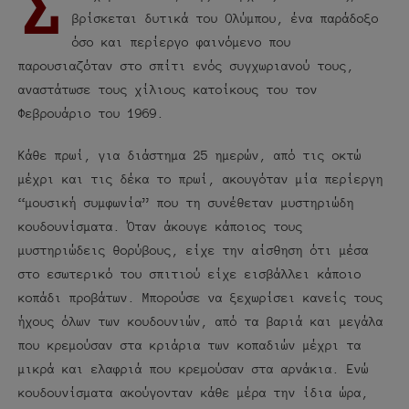
Σ
βρίσκεται δυτικά του Ολύμπου, ένα παράδοξο
όσο και περίεργο φαινόμενο που
παρουσιαζόταν στο σπίτι ενός συγχωριανού τους,
αναστάτωσε τους χίλιους κατοίκους του τον
Φεβρουάριο του 1969.
Κάθε πρωί, για διάστημα 25 ημερών, από τις οκτώ
μέχρι και τις δέκα το πρωί, ακουγόταν μία περίεργη
“μουσική συμφωνία” που τη συνέθεταν μυστηριώδη
κουδουνίσματα. Όταν άκουγε κάποιος τους
μυστηριώδεις θορύβους, είχε την αίσθηση ότι μέσα
στο εσωτερικό του σπιτιού είχε εισβάλλει κάποιο
κοπάδι προβάτων. Μπορούσε να ξεχωρίσει κανείς τους
ήχους όλων των κουδουνιών, από τα βαριά και μεγάλα
που κρεμούσαν στα κριάρια των κοπαδιών μέχρι τα
μικρά και ελαφριά που κρεμούσαν στα αρνάκια. Ενώ
κουδουνίσματα ακούγονταν κάθε μέρα την ίδια ώρα,