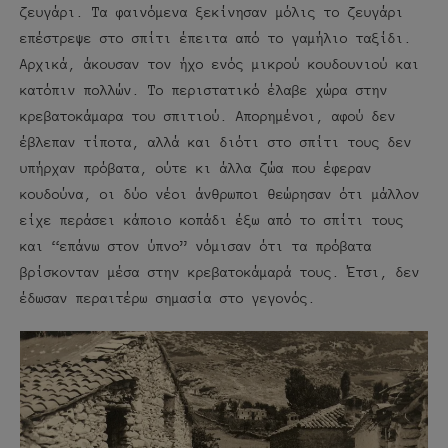
ζευγάρι. Τα φαινόμενα ξεκίνησαν μόλις το ζευγάρι
επέστρεψε στο σπίτι έπειτα από το γαμήλιο ταξίδι.
Αρχικά, άκουσαν τον ήχο ενός μικρού κουδουνιού και
κατόπιν πολλών. Το περιστατικό έλαβε χώρα στην
κρεβατοκάμαρα του σπιτιού. Απορημένοι, αφού δεν
έβλεπαν τίποτα, αλλά και διότι στο σπίτι τους δεν
υπήρχαν πρόβατα, ούτε κι άλλα ζώα που έφεραν
κουδούνα, οι δύο νέοι άνθρωποι θεώρησαν ότι μάλλον
είχε περάσει κάποιο κοπάδι έξω από το σπίτι τους
και “επάνω στον ύπνο” νόμισαν ότι τα πρόβατα
βρίσκονταν μέσα στην κρεβατοκάμαρά τους. Έτσι, δεν
έδωσαν περαιτέρω σημασία στο γεγονός.