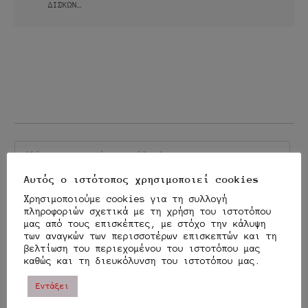
ΔΊΣΚΩΝ…
Αυτός ο ιστότοπος χρησιμοποιεί cookies
{}
[+]
Χρησιμοποιούμε cookies για τη συλλογή
πληροφοριών σχετικά με τη χρήση του ιστοτόπου
μας από τους επισκέπτες, με στόχο την κάλυψη
This site uses Akismet to reduce spam.
Learn how
των αναγκών των περισσοτέρων επισκεπτών και τη
your comment data is processed.
βελτίωση του περιεχομένου του ιστοτόπου μας
καθώς και τη διευκόλυνση του ιστοτόπου μας.
0
ΣΧΌΛΙΑ
Εντάξει