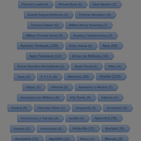
Percival Lowell
(4)
Richard Byrd
(2)
Silas Newton
(2)
Svante August Arrhenius
(2)
Therese Neumann
(3)
Thomas Edison
(5)
William Henry Pickering
(7)
William Thomas Stead
(5)
Άγγελος Γαλανόπουλος
(3)
Άγγελος Τανάγρας
(130)
Άρης
(59)
Άλλεν Χάινεκ
(4)
Άρης Πουλιανός
(12)
Άστρο της Βηθλεέμ
(10)
Έλενα Πετρόβνα Μπλαβάτσκι
(1)
Έμιλυ Ρόουζ
(2)
Ήλιος
(4)
Αγγλία
(218)
Αίγυπτος
(50)
Ίνκας
(3)
Α.Τ.Υ.Α.
(6)
Αζόρες
(2)
Αιθιοπία
(3)
Αικατερίνη η Μεγάλη
(2)
Αικατερίνη των Μεδίκων
(6)
Αλή Πασάς
(6)
Αλβανία
(1)
Αλγερία
(5)
Αλεούτιες Νήσοι
(1)
Αλχημιστές
(5)
Ανταρκτική
(6)
Αργεντινή
(36)
Απολλώνιος ο Τυανέας
(4)
Αραβία
(4)
Ατλαντίδα
(37)
Αυστρία
(15)
Αρμενία
(2)
Αστρολογία
(4)
Αυστραλία
(13)
Αφροδίτη
(11)
Βίκινγκς
(9)
Βέλγιο
(4)