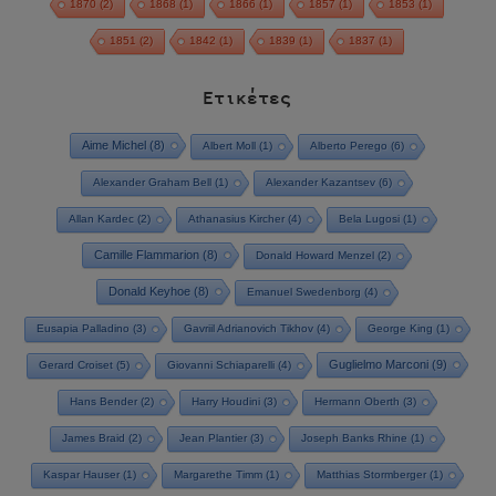
1870
(2)
1868
(1)
1866
(1)
1857
(1)
1853
(1)
1851
(2)
1842
(1)
1839
(1)
1837
(1)
Ετικέτες
Aime Michel
(8)
Albert Moll
(1)
Alberto Perego
(6)
Alexander Graham Bell
(1)
Alexander Kazantsev
(6)
Allan Kardec
(2)
Athanasius Kircher
(4)
Bela Lugosi
(1)
Camille Flammarion
(8)
Donald Howard Menzel
(2)
Donald Keyhoe
(8)
Emanuel Swedenborg
(4)
Eusapia Palladino
(3)
Gavriil Adrianovich Tikhov
(4)
George King
(1)
Guglielmo Marconi
(9)
Gerard Croiset
(5)
Giovanni Schiaparelli
(4)
Hans Bender
(2)
Harry Houdini
(3)
Hermann Oberth
(3)
James Braid
(2)
Jean Plantier
(3)
Joseph Banks Rhine
(1)
Kaspar Hauser
(1)
Margarethe Timm
(1)
Matthias Stormberger
(1)