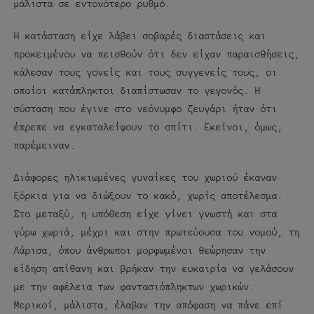
μάλιστα σε εντονότερο ρυθμό.
Η κατάσταση είχε λάβει σοβαρές διαστάσεις και
προκειμένου να πεισθούν ότι δεν είχαν παραισθήσεις,
κάλεσαν τους γονείς και τους συγγενείς τους, οι
οποίοι κατάπληκτοι διαπίστωσαν το γεγονός. Η
σύσταση που έγινε στο νεόνυμφο ζευγάρι ήταν ότι
έπρεπε να εγκαταλείψουν το σπίτι. Εκείνοι, όμως,
παρέμειναν.
Διάφορες ηλικιωμένες γυναίκες του χωριού έκαναν
ξόρκια για να διώξουν το κακό, χωρίς αποτέλεσμα.
Στο μεταξύ, η υπόθεση είχε γίνει γνωστή και στα
γύρω χωριά, μέχρι και στην πρωτεύουσα του νομού, τη
Λάρισα, όπου άνθρωποι μορφωμένοι θεώρησαν την
είδηση απίθανη και βρήκαν την ευκαιρία να γελάσουν
με την αφέλεια των φαντασιόπληκτων χωρικών.
Μερικοί, μάλιστα, έλαβαν την απόφαση να πάνε επί