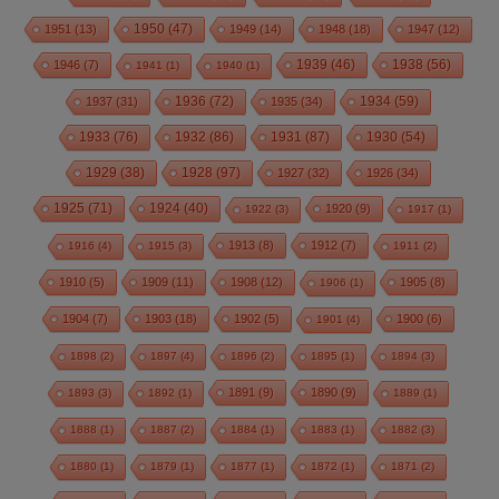
1950
(47)
1951
(13)
1949
(14)
1948
(18)
1947
(12)
1939
(46)
1938
(56)
1946
(7)
1941
(1)
1940
(1)
1936
(72)
1934
(59)
1937
(31)
1935
(34)
1933
(76)
1932
(86)
1931
(87)
1930
(54)
1928
(97)
1929
(38)
1927
(32)
1926
(34)
1925
(71)
1924
(40)
1920
(9)
1922
(3)
1917
(1)
1913
(8)
1912
(7)
1916
(4)
1915
(3)
1911
(2)
1910
(5)
1909
(11)
1908
(12)
1905
(8)
1906
(1)
1904
(7)
1903
(18)
1902
(5)
1900
(6)
1901
(4)
1898
(2)
1897
(4)
1896
(2)
1895
(1)
1894
(3)
1891
(9)
1890
(9)
1893
(3)
1892
(1)
1889
(1)
1888
(1)
1887
(2)
1884
(1)
1883
(1)
1882
(3)
1880
(1)
1879
(1)
1877
(1)
1872
(1)
1871
(2)