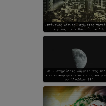
Ιπτάμενος δίσκος, σχήματος τετρά
αστεριού, στον Παναμά, το 197
Οι μυστηριώδεις λάμψεις της Σελ
που καταγράφηκαν από τους αστρο
του "Απόλλων 17"...