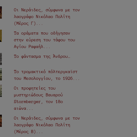
Οι Νεράιδες, σύμφωνα με τον
λαογράφο Νικόλαο Πολίτη
(Μέρος Γ)...
Τα οράματα που οδήγησαν
στην εύρεση του τάφου του
Αγίου Ραφαήλ...
Το φάντασμα της Άνδρου…
Το τρομακτικό πόλτεργκαϊστ
του Μεσολογγίου, το 1926...
Οι προφητείες του
μυστηριώδους Βαυαρού
Stormberger, τον 18ο
αιώνα...
Οι Νεράιδες, σύμφωνα με τον
λαογράφο Νικόλαο Πολίτη
(Μέρος Β)...