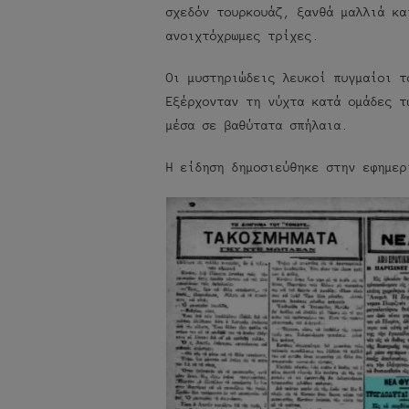
σχεδόν τουρκουάζ, ξανθά μαλλιά κα
ανοιχτόχρωμες τρίχες.
Οι μυστηριώδεις λευκοί πυγμαίοι τ
Εξέρχονταν τη νύχτα κατά ομάδες τ
μέσα σε βαθύτατα σπήλαια.
Η είδηση δημοσιεύθηκε στην εφημερ