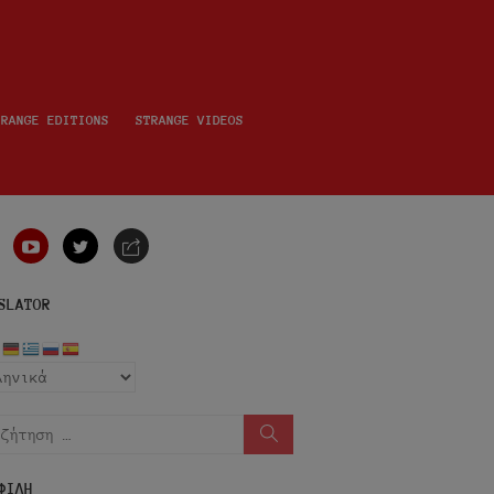
TRANGE EDITIONS
STRANGE VIDEOS
nstagram
youtube
twitter
e-
mail
SLATOR
ήτηση
Αναζήτηση
ΦΙΛΗ