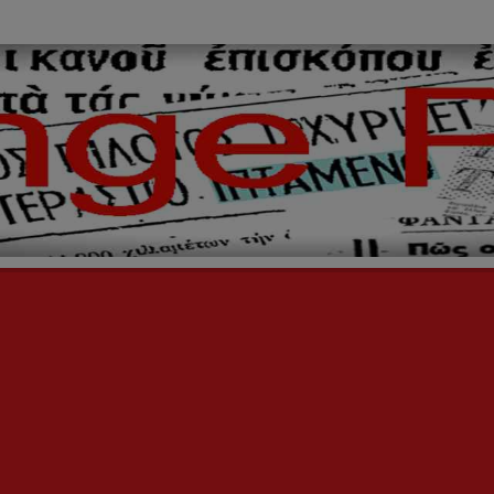
ινόμενα,
ήινοι,