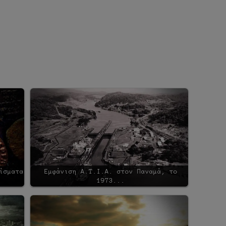
ίσματα
Εμφάνιση Α.Τ.Ι.Α. στον Παναμά, το
1973...