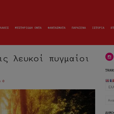
ΛΑΚΕΣ
ΜΥΣΤΗΡΙΩΔΗ ΟΝΤΑ
ΦΑΝΤΑΣΜΑΤΑ
ΠΑΡΑΞΕΝΑ
ΙΣΤΟΡΙΑ
S
ις λευκοί πυγμαίοι
i
TRAN
0
Αναζ
για:
ΔΗΜΟ