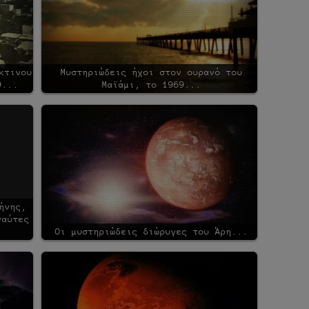
κτινου
Μυστηριώδεις ήχοι στον ουρανό του
9...
Μαϊάμι, το 1969...
ήνης,
ναύτες
Οι μυστηριώδεις διώρυγες του Άρη...