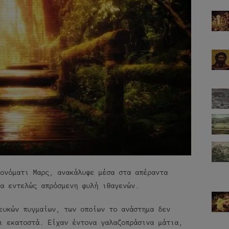
 ονόματι Μαρς, ανακάλυψε μέσα στα απέραντα
ια εντελώς απρόσμενη φυλή ιθαγενών.
ευκών πυγμαίων, των οποίων το ανάστημα δεν
ι εκατοστά. Είχαν έντονα γαλαζοπράσινα μάτια,