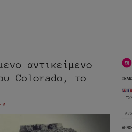
μενο αντικείμενο
i
ου Colorado, το
TRAN
0
Αναζ
για:
ΔΗΜΟ