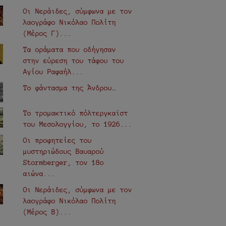
Οι Νεράιδες, σύμφωνα με τον
λαογράφο Νικόλαο Πολίτη
(Μέρος Γ)...
Τα οράματα που οδήγησαν
στην εύρεση του τάφου του
Αγίου Ραφαήλ...
Το φάντασμα της Άνδρου…
Το τρομακτικό πόλτεργκαϊστ
του Μεσολογγίου, το 1926...
Οι προφητείες του
μυστηριώδους Βαυαρού
Stormberger, τον 18ο
αιώνα...
Οι Νεράιδες, σύμφωνα με τον
λαογράφο Νικόλαο Πολίτη
(Μέρος Β)...