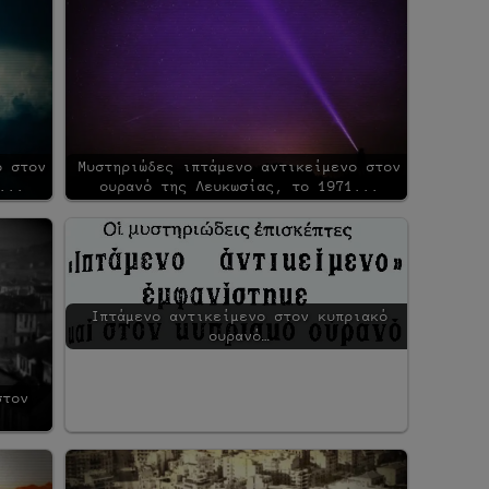
ο στον
Μυστηριώδες ιπτάμενο αντικείμενο στον
...
ουρανό της Λευκωσίας, το 1971...
Ιπτάμενο αντικείμενο στον κυπριακό
ουρανό…
στον