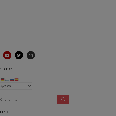
nstagram
youtube
twitter
e-
mail
SLATOR
ήτηση
Αναζήτηση
ΦΙΛΗ