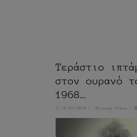
Τεράστιο ιπτά
στον ουρανό τ
1968…
Ημ/
Συντάκτης
15/07/2019
Strange Press
νία
δημοσίευσης