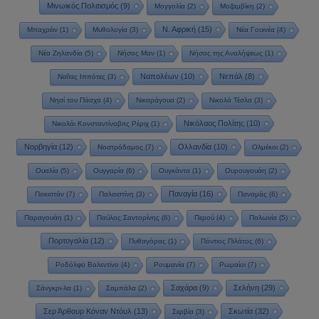
Μινωικός Πολιτισμός
(9)
Μογγολία
(2)
Μοζαμβίκη
(2)
Ν. Αφρική
(15)
Μπαχρέιν
(1)
Μυθολογία
(3)
Νέα Γουινέα
(4)
Νέα Ζηλανδία
(5)
Νήσος Μαν
(1)
Νήσος της Αναλήψεως
(1)
Ναπολέων
(10)
Νεπάλ
(8)
Ναΐτες Ιππότες
(3)
Νησί του Πάσχα
(4)
Νικαράγουα
(2)
Νικολά Τέσλα
(3)
Νικόλαος Πολίτης
(10)
Νικολάι Κονσταντίνοβιτς Ρέριχ
(1)
Νορβηγία
(12)
Ολλανδία
(10)
Νοστράδαμος
(7)
Ολμέκοι
(2)
Ουαλία
(5)
Ουγγαρία
(6)
Ουγκάντα
(1)
Ουρουγουάη
(2)
Παναγία
(16)
Πακιστάν
(7)
Παλαιστίνη
(3)
Παναμάς
(6)
Παραγουάη
(1)
Παύλος Σαντορίνης
(6)
Περού
(4)
Πολωνία
(5)
Πορτογαλία
(12)
Πυθαγόρας
(1)
Πόντιος Πιλάτος
(6)
Ροδόλφο Βαλεντίνο
(4)
Ρουμανία
(7)
Ρωμαίοι
(7)
Σαχάρα
(9)
Σελήνη
(29)
Σάνγκρι-λα
(1)
Σαμπάλα
(2)
Σερ Άρθουρ Κόναν Ντόυλ
(13)
Σκωτία
(32)
Σερβία
(3)