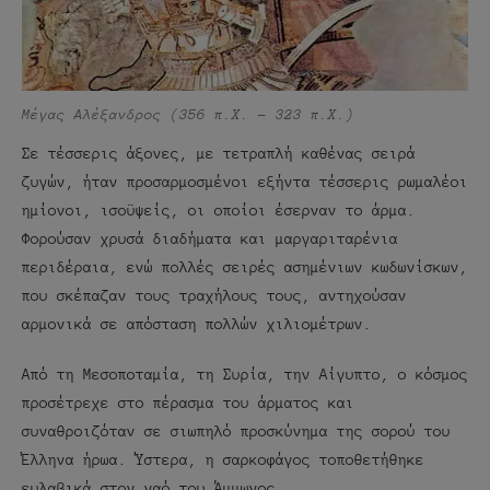
Μέγας Αλέξανδρος (356 π.Χ. – 323 π.Χ.)
Σε τέσσερις άξονες, με τετραπλή καθένας σειρά
ζυγών, ήταν προσαρμοσμένοι εξήντα τέσσερις ρωμαλέοι
ημίονοι, ισοϋψείς, οι οποίοι έσερναν το άρμα.
Φορούσαν χρυσά διαδήματα και μαργαριταρένια
περιδέραια, ενώ πολλές σειρές ασημένιων κωδωνίσκων,
που σκέπαζαν τους τραχήλους τους, αντηχούσαν
αρμονικά σε απόσταση πολλών χιλιομέτρων.
Από τη Μεσοποταμία, τη Συρία, την Αίγυπτο, ο κόσμος
προσέτρεχε στο πέρασμα του άρματος και
συναθροιζόταν σε σιωπηλό προσκύνημα της σορού του
Έλληνα ήρωα. Ύστερα, η σαρκοφάγος τοποθετήθηκε
ευλαβικά στον ναό του Άμμωνος.