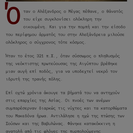
Ό
ταν ο Αλέξανδρος ο Μέγας πέθανε, ο θάνατός
του είχε συγκλονίσει ολόκληρη την
οικουμένη. Και για την πομπή και την είσοδο
του περίφημου άρματός του στην Αλεξάνδρεια μιλούσε
ολόκληρος ο σύγχρονος τότε κόσμος.
Ήταν το έτος 321 π.Χ., όταν σύσσωμος ο πληθυσμός
της νεόκτιστης πρωτεύουσας της Αιγύπτου βρέθηκε
μιαν αυγή επί ποδός, για να υποδεχτεί νεκρό τον
ιδρυτή της τρανής πόλης.
Επί οχτώ χρόνια άκουγε τα βήματά του να αντηχούν
στις επαρχίες της Ασίας. Οι πνοές των ανέμων
συμπαρέσερναν διαρκώς τις νύχτες και τα κατορθώματα
του Μακεδόνα ήρωα. Αντιλάλησε η ηχώ της πτώσης των
Σούσων και της Βαβυλώνας. Φάνηκε κατακόκκινη η
ανατολή από τις φλόγες της πυρπολούμενης