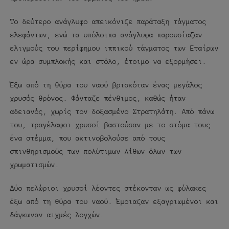
Το δεύτερο ανάγλυφο απεικόνιζε παράταξη τάγματος
ελεφάντων, ενώ τα υπόλοιπα ανάγλυφα παρουσίαζαν
ελιγμούς του περίφημου ιππικού τάγματος των Εταίρων
εν ώρα συμπλοκής και στόλο, έτοιμο να εξορμήσει.
Έξω από τη θύρα του ναού βρισκόταν ένας μεγάλος
χρυσός θρόνος. Φάνταζε πένθιμος, καθώς ήταν
αδειανός, χωρίς τον δοξασμένο Στρατηλάτη. Από πάνω
του, τραγέλαφοι χρυσοί βαστούσαν με το στόμα τους
ένα στέμμα, που ακτινοβολούσε από τους
σπινθηρισμούς των πολύτιμων λίθων όλων των
χρωματισμών.
Δύο πελώριοι χρυσοί λέοντες στέκονταν ως φύλακες
έξω από τη θύρα του ναού. Έμοιαζαν εξαγριωμένοι και
δάγκωναν αιχμές λογχών.