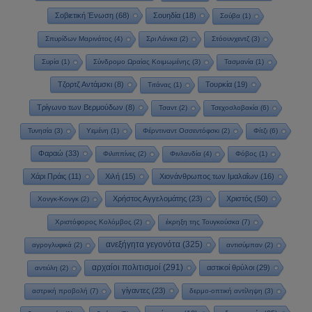
Σοβιετική Ένωση
(68)
Σουηδία
(18)
Σούβα
(1)
Σπυρίδων Μαρινάτος
(4)
Σρι Λάνκα
(2)
Στόουνχεντζ
(3)
Συρία
(1)
Σύνδρομο Ωραίας Κοιμωμένης
(3)
Τασμανία
(1)
Τζορτζ Αντάμσκι
(8)
Τουρκία
(19)
Τιτάνας
(1)
Τρίγωνο των Βερμούδων
(8)
Τσαντ
(2)
Τσεχοσλοβακία
(6)
Τυνησία
(3)
Υεμένη
(1)
Φέρντιναντ Οσσεντόφσκι
(2)
Φίτζι
(6)
Φαραώ
(33)
Φιλιππίνες
(2)
Φινλανδία
(4)
Φόβος
(1)
Χάρι Πράις
(11)
Χιλή
(15)
Χιονάνθρωπος των Ιμαλαΐων
(16)
Χρήστος Αγγελομάτης
(23)
Χριστός
(50)
Χονγκ-Κονγκ
(2)
Χριστόφορος Κολόμβος
(2)
έκρηξη της Τουγκούσκα
(7)
ανεξήγητα γεγονότα
(325)
αγρογλυφικά
(2)
αντισύμπαν
(2)
αρχαίοι πολιτισμοί
(291)
αστικοί θρύλοι
(29)
αντιύλη
(2)
γίγαντες
(23)
αστρική προβολή
(7)
δερμο-οπτική αντίληψη
(3)