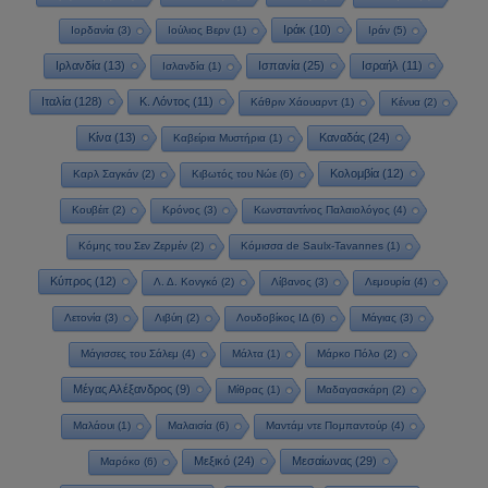
Ιράκ
(10)
Ιορδανία
(3)
Ιούλιος Βερν
(1)
Ιράν
(5)
Ιρλανδία
(13)
Ισπανία
(25)
Ισραήλ
(11)
Ισλανδία
(1)
Ιταλία
(128)
Κ. Λόντος
(11)
Κάθριν Χάουαρντ
(1)
Κένυα
(2)
Κίνα
(13)
Καναδάς
(24)
Καβείρια Μυστήρια
(1)
Κολομβία
(12)
Καρλ Σαγκάν
(2)
Κιβωτός του Νώε
(6)
Κουβέιτ
(2)
Κρόνος
(3)
Κωνσταντίνος Παλαιολόγος
(4)
Κόμης του Σεν Ζερμέν
(2)
Κόμισσα de Saulx-Tavannes
(1)
Κύπρος
(12)
Λ. Δ. Κονγκό
(2)
Λίβανος
(3)
Λεμουρία
(4)
Λετονία
(3)
Λιβύη
(2)
Λουδοβίκος ΙΔ
(6)
Μάγιας
(3)
Μάγισσες του Σάλεμ
(4)
Μάλτα
(1)
Μάρκο Πόλο
(2)
Μέγας Αλέξανδρος
(9)
Μίθρας
(1)
Μαδαγασκάρη
(2)
Μαλάουι
(1)
Μαλαισία
(6)
Μαντάμ ντε Πομπαντούρ
(4)
Μεξικό
(24)
Μεσαίωνας
(29)
Μαρόκο
(6)