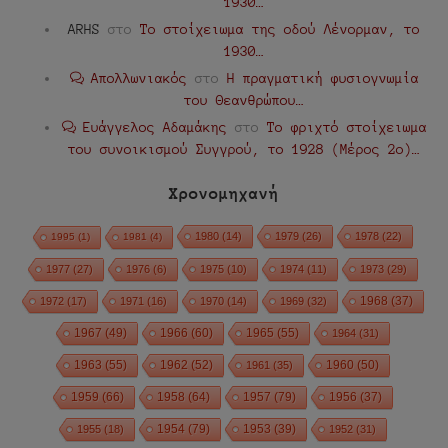
1930…
ARHS
στο
Το στοίχειωμα της οδού Λένορμαν, το
1930…
Απολλωνιακός
στο
Η πραγματική φυσιογνωμία
του Θεανθρώπου…
Ευάγγελος Αδαμάκης
στο
Το φριχτό στοίχειωμα
του συνοικισμού Συγγρού, το 1928 (Μέρος 2ο)…
Χρονομηχανή
1980
(14)
1979
(26)
1978
(22)
1995
(1)
1981
(4)
1977
(27)
1976
(6)
1975
(10)
1974
(11)
1973
(29)
1972
(17)
1971
(16)
1970
(14)
1969
(32)
1968
(37)
1967
(49)
1966
(60)
1965
(55)
1964
(31)
1963
(55)
1962
(52)
1960
(50)
1961
(35)
1959
(66)
1958
(64)
1957
(79)
1956
(37)
1954
(79)
1955
(18)
1953
(39)
1952
(31)