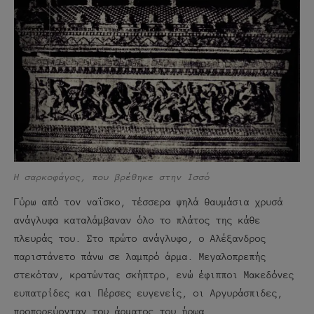
Η σαρκοφάγος, που βρέθηκε στην Ισσό
Γύρω από τον ναΐσκο, τέσσερα ψηλά θαυμάσια χρυσά
ανάγλυφα καταλάμβαναν όλο το πλάτος της κάθε
πλευράς του. Στο πρώτο ανάγλυφο, ο Αλέξανδρος
παριστάνετο πάνω σε λαμπρό άρμα. Μεγαλοπρεπής
στεκόταν, κρατώντας σκήπτρο, ενώ έφιπποι Μακεδόνες
ευπατρίδες και Πέρσες ευγενείς, οι Αργυράσπιδες,
προπορεύονταν του άρματος του ήρωα.