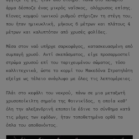
άρμα δέσποζε ένας μικρός ναΐσκος, ολόχρυσος επίσης.
Κίονες κομψού ιωνικού ρυθμού στήριζαν τη στέγη του,
που ήταν ημικυκλική, μήκους 6 μέτρων και πλάτους 4
μέτρων και καλυπτόταν από χρυσές φολίδες.
Μέσα στον ναό υπήρχε σαρκοφάγος, κατασκευασμένη από
συμπαγή χρυσό. Αντί σκεπάσματος, είχε προσαρμοστεί
στρώμα χρυσού επί του ταριχευμένου σώματος, τόσο
καλλιτεχνικά, ώστε το κορμί του Μακεδόνα Στρατηλάτη
εξείχε ως τέλειο ανάγλυφο με όλες τις λεπτομέρειες.
Πλάι στο κεφάλι του νεκρού, πάνω σε μια μεταξωτή
χρυσοποίκιλτη σημαία της Φοινικίδος, η οποία καθ’
όλη την αλεξανδρινή εποποιία έδινε το σύνθημα κατά
τις μάχες των εφόδων, ήταν τοποθετημένα ορθά τα
όπλα του αποθανόντος.