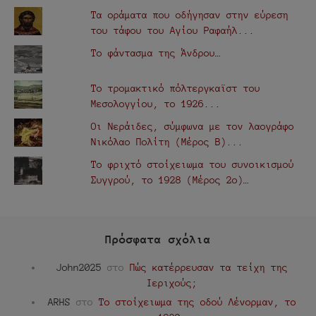
Τα οράματα που οδήγησαν στην εύρεση
του τάφου του Αγίου Ραφαήλ...
Το φάντασμα της Άνδρου…
Το τρομακτικό πόλτεργκαϊστ του
Μεσολογγίου, το 1926...
Οι Νεράιδες, σύμφωνα με τον λαογράφο
Νικόλαο Πολίτη (Μέρος Β)...
Το φριχτό στοίχειωμα του συνοικισμού
Συγγρού, το 1928 (Μέρος 2ο)…
Πρόσφατα σχόλια
John2025
στο
Πώς κατέρρευσαν τα τείχη της
Ιεριχούς;
ARHS
στο
Το στοίχειωμα της οδού Λένορμαν, το