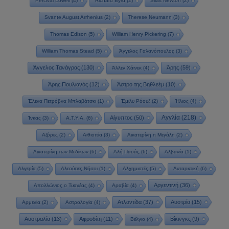
Percival Lowell
(4)
Richard Byrd
(2)
Silas Newton
(2)
Svante August Arrhenius
(2)
Therese Neumann
(3)
Thomas Edison
(5)
William Henry Pickering
(7)
William Thomas Stead
(5)
Άγγελος Γαλανόπουλος
(3)
Άγγελος Τανάγρας
(130)
Άρης
(59)
Άλλεν Χάινεκ
(4)
Άρης Πουλιανός
(12)
Άστρο της Βηθλεέμ
(10)
Έλενα Πετρόβνα Μπλαβάτσκι
(1)
Έμιλυ Ρόουζ
(2)
Ήλιος
(4)
Αγγλία
(218)
Αίγυπτος
(50)
Ίνκας
(3)
Α.Τ.Υ.Α.
(6)
Αζόρες
(2)
Αιθιοπία
(3)
Αικατερίνη η Μεγάλη
(2)
Αικατερίνη των Μεδίκων
(6)
Αλή Πασάς
(6)
Αλβανία
(1)
Αλγερία
(5)
Αλεούτιες Νήσοι
(1)
Αλχημιστές
(5)
Ανταρκτική
(6)
Αργεντινή
(36)
Απολλώνιος ο Τυανέας
(4)
Αραβία
(4)
Ατλαντίδα
(37)
Αυστρία
(15)
Αρμενία
(2)
Αστρολογία
(4)
Αυστραλία
(13)
Αφροδίτη
(11)
Βίκινγκς
(9)
Βέλγιο
(4)