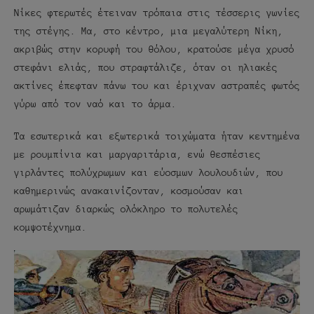
Νίκες φτερωτές έτειναν τρόπαια στις τέσσερις γωνίες
της στέγης. Μα, στο κέντρο, μια μεγαλύτερη Νίκη,
ακριβώς στην κορυφή του θόλου, κρατούσε μέγα χρυσό
στεφάνι ελιάς, που στραφτάλιζε, όταν οι ηλιακές
ακτίνες έπεφταν πάνω του και έριχναν αστραπές φωτός
γύρω από τον ναό και το άρμα.
Τα εσωτερικά και εξωτερικά τοιχώματα ήταν κεντημένα
με ρουμπίνια και μαργαριτάρια, ενώ θεσπέσιες
γιρλάντες πολύχρωμων και εύοσμων λουλουδιών, που
καθημερινώς ανακαινίζονταν, κοσμούσαν και
αρωμάτιζαν διαρκώς ολόκληρο το πολυτελές
κομψοτέχνημα.