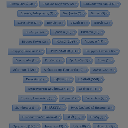
Βίκτωρ Ουγκώ
(3)
Βαρόνος Μινχάουζεν
(2)
Βασίλισσα του Σαββά
(2)
Βασιλιάς Σολομώντας
(4)
Βενεζουέλα
(5)
Βιετνάμ
(5)
Βλαντ Τέπες
(2)
Βοημία
(4)
Βολιβία
(5)
Βοσνία
(1)
Βραζιλία
(16)
Βυζάντιο
(15)
Βουλγαρία
(4)
Γαλλία
(159)
Γερμανία
(47)
Βόρειος Πόλος
(2)
Γιουγκοσλαβία
(11)
Γεώργιος Γκιόλβας
(1)
Γιούργκεν Σπάνουτ
(2)
Γουατεμάλα
(3)
Γουιάνα
(1)
Γροιλανδία
(1)
Δανία
(5)
Διάστημα
(142)
Δούκισσα της Πλακεντίας
(9)
Δράκουλας
(2)
Ελλάδα
(550)
Ελβετία
(8)
Εκουαδόρ
(1)
Επαμεινώνδας Δημόπουλος
(1)
Ερρίκος Η'
(5)
Ευγένιος Αντωνιάδης
(3)
Ζάμπια
(1)
Ζαν ντ' Αρκ
(2)
ΗΠΑ
(235)
Ζιμπάμπουε
(1)
Ηνωμένα Αραβικά Εμιράτα
(1)
Θιβέτ
(12)
Θάλασσα του Διαβόλου
(4)
Θούλη
(7)
Θρησκείες
(106)
Ιαπωνία
(19)
Ινδία
(18)
Ινδονησία
(3)