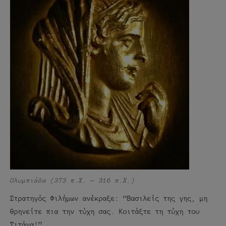
Ολυμπιάδα (373 π.Χ. – 316 π.Χ.)
Στρατηγός Φιλήμων ανέκραξε: “Βασιλείς της γης, μη
θρηνείτε πια την τύχη σας. Κοιτάξτε τη τύχη του
Τιτάνα!”