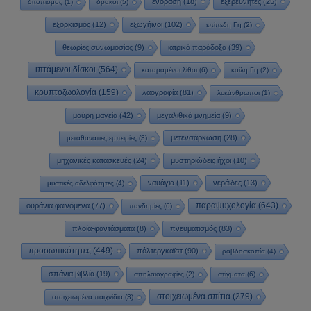
ενόραση
(18)
εξερευνητές
(25)
διτοπισμός
(1)
δράκοι
(5)
εξορκισμός
(12)
εξωγήινοι
(102)
επίπεδη Γη
(2)
θεωρίες συνωμοσίας
(9)
ιατρικά παράδοξα
(39)
ιπτάμενοι δίσκοι
(564)
καταραμένοι λίθοι
(6)
κοίλη Γη
(2)
κρυπτοζωολογία
(159)
λαογραφία
(81)
λυκάνθρωποι
(1)
μαύρη μαγεία
(42)
μεγαλιθικά μνημεία
(9)
μετενσάρκωση
(28)
μεταθανάτιες εμπειρίες
(3)
μηχανικές κατασκευές
(24)
μυστηριώδεις ήχοι
(10)
ναυάγια
(11)
νεράιδες
(13)
μυστικές αδελφότητες
(4)
παραψυχολογία
(643)
ουράνια φαινόμενα
(77)
πανδημίες
(6)
πλοία-φαντάσματα
(8)
πνευματισμός
(83)
προσωπικότητες
(449)
πόλτεργκαϊστ
(90)
ραβδοσκοπία
(4)
σπάνια βιβλία
(19)
σπηλαιογραφίες
(2)
στίγματα
(6)
στοιχειωμένα σπίτια
(279)
στοιχειωμένα παιχνίδια
(3)