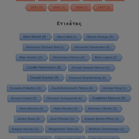
1851
(2)
1842
(1)
1839
(1)
1837
(1)
Ετικέτες
Aime Michel
(8)
Albert Moll
(1)
Alberto Perego
(6)
Alexander Graham Bell
(1)
Alexander Kazantsev
(6)
Allan Kardec
(2)
Athanasius Kircher
(4)
Bela Lugosi
(1)
Camille Flammarion
(8)
Donald Howard Menzel
(2)
Donald Keyhoe
(8)
Emanuel Swedenborg
(4)
Eusapia Palladino
(3)
Gavriil Adrianovich Tikhov
(4)
George King
(1)
Guglielmo Marconi
(9)
Gerard Croiset
(5)
Giovanni Schiaparelli
(4)
Hans Bender
(2)
Harry Houdini
(3)
Hermann Oberth
(3)
James Braid
(2)
Jean Plantier
(3)
Joseph Banks Rhine
(1)
Kaspar Hauser
(1)
Margarethe Timm
(1)
Matthias Stormberger
(1)