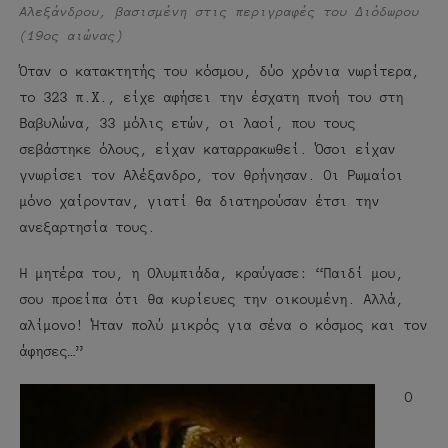
Αλεξάνδρου, βασισμένη στις περιγραφές του Διόδωρου
(19ος αιώνας)
Όταν ο κατακτητής του κόσμου, δύο χρόνια νωρίτερα,
το 323 π.Χ., είχε αφήσει την έσχατη πνοή του στη
Βαβυλώνα, 33 μόλις ετών, οι λαοί, που τους
σεβάστηκε όλους, είχαν καταρρακωθεί. Όσοι είχαν
γνωρίσει τον Αλέξανδρο, τον θρήνησαν. Οι Ρωμαίοι
μόνο χαίρονταν, γιατί θα διατηρούσαν έτσι την
ανεξαρτησία τους.
Η μητέρα του, η Ολυμπιάδα, κραύγασε: “Παιδί μου,
σου προείπα ότι θα κυρίευες την οικουμένη. Αλλά,
αλίμονο! Ήταν πολύ μικρός για σένα ο κόσμος και τον
άφησες…”
Ο