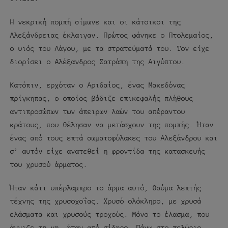
Η νεκρική πομπή σίμωνε και οι κάτοικοι της
Αλεξάνδρειας έκλαιγαν. Πρώτος φάνηκε ο Πτολεμαίος,
ο υιός του Λάγου, με τα στρατεύματά του. Τον είχε
διορίσει ο Αλέξανδρος Σατράπη της Αιγύπτου.
Κατόπιν, ερχόταν ο Αριδαίος, ένας Μακεδόνας
πρίγκηπας, ο οποίος βάδιζε επικεφαλής πλήθους
αντιπροσώπων των άπειρων λαών του απέραντου
κράτους, που θέλησαν να μετάσχουν της πομπής. Ήταν
ένας από τους επτά σωματοφύλακες του Αλεξάνδρου και
σ’ αυτόν είχε ανατεθεί η φροντίδα της κατασκευής
του χρυσού άρματος.
Ήταν κάτι υπέρλαμπρο το άρμα αυτό, θαύμα λεπτής
τέχνης της χρυσοχοΐας. Χρυσό ολόκληρο, με χρυσά
ελάσματα και χρυσούς τροχούς. Μόνο το έλασμα, που
άγγιζε τη γη, ήταν από σίδηρο. Πάνω στο πελώριο