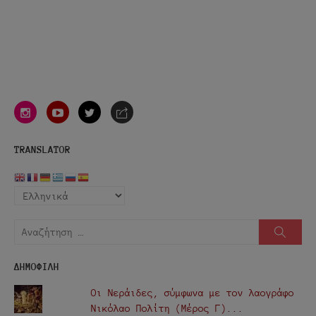
instagram
youtube
twitter
e-
mail
TRANSLATOR
Αναζήτηση
Αναζή
για:
ΔΗΜΟΦΙΛΗ
Οι Νεράιδες, σύμφωνα με τον λαογράφο
Νικόλαο Πολίτη (Μέρος Γ)...