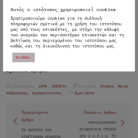
Αυτός ο ιστότοπος χρησιμοποιεί cookies
Άορνος
Μοιράσου το άρθρο:
Πέτρα
Χρησιμοποιούμε cookies για τη συλλογή
Μοιραστείτε το
-
πληροφοριών σχετικά με τη χρήση του ιστοτόπου
Το
μας από τους επισκέπτες, με στόχο την κάλυψη
θρυλικό
των αναγκών των περισσοτέρων επισκεπτών και τη
άπαρτο
βελτίωση του περιεχομένου του ιστοτόπου μας
Μου αρέσει αυτό:
οχυρό
καθώς και τη διευκόλυνση του ιστοτόπου μας.
που
κατέλαβε
Εντάξει
ο
Μέγας
Σχετικά άρθρα:
Αλέξανδρος...
Κατηγορίες:
1936
,
ΙΣΤΟΡΙΑ
Ετικέτες:
Ελλάδα
,
Μέγας
Αλέξανδρος
,
προσωπικότητες
Σχολιάστε
Πλοήγηση
Προηγούμενο
Επόμενο άρθρο
άρθρο
άρθρων
ΠΑΡΑΚΟΛΟΎΘΗΣΗ
ΕΠΙΒΑΤΙΚΉΣ ΠΤΉΣΗΣ
ΤΑ ΘΑΎΜΑΤΑ ΤΩΝ
ΑΠΌ 3 Α.Τ.Ι.Α.,ΤΟ
ΘΙΒΕΤΙΑΝΏΝ ΜΟΝΑΧΏΝ…