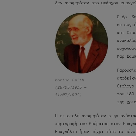
δεν αναφερόταν στο υπάρχον ευαγγέ
Ο Δρ. S
σε συγκ
και Σπο
ανακαλύ
ασχολού
Μαρ Σαμ
Παρουσί
αποδείκ
Morton Smith
θεολόγο
(28/05/1915 –
του 180
11/07/1991)
της χρι
Η επιστολή αναφερόταν στην ανάστα
περιγραφή του θαύματος στον Ευαγγ
Ευαγγέλιο ήταν μέχρι τότε το μόνο