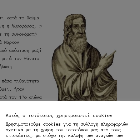
τι κατά το θαύμα
μη η Μυροφόρος, η
ε τη συνονόματή
ά Μάρκον
από απόσταση μαζί
 μετά τον θάνατο
ήλωση.
 πάσα πιθανότητα
ύψει, ήταν
ατά τον 17ο αιώνα
ύ βιβλίου που
Κλήμης ο Αλεξανδρεύς
Αυτός ο ιστότοπος χρησιμοποιεί cookies
(περίπου 150 μ.Χ. –
Χρησιμοποιούμε cookies για τη συλλογή πληροφοριών
ί δέχονταν ότι η
περίπου 215 μ.Χ.)
σχετικά με τη χρήση του ιστοτόπου μας από τους
επισκέπτες, με στόχο την κάλυψη των αναγκών των
ν Κλήμη τον