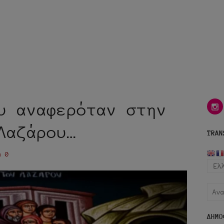
υ αναφερόταν στην
i
Λαζάρου…
TRAN
0
Αναζ
για:
ΔΗΜΟ