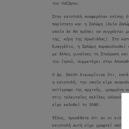
του Λαζάρου.
Στην επιστολή αναφερόταν επίσης ό
παρίστατο και η Σαλώμη (
Αγία Σαλώ
οποία δε θα πρέπει να συγχέεται μ
της, κόρη της Ηρωδιάδας
). Στο κατ
Ευαγγέλιο, η Σαλώμη παρακολουθεί 
με άλλες γυναίκες τη Σταύρωση και
του Ιησού, συμμετέχει στην Αποκαθ
Ο Δρ. Smith διευκρίνισε ότι, κατά
η επιστολή, την οποία είχε ανακαλ
αντίγραφο της αρχικής, γραμμένη κ
στις τελευταίες σελίδες ολλανδικο
είχε εκδοθεί το 1646.
Τέλος, προσέθετε ότι αν οι ειδικο
επιστολή αυτή είχε γραφτεί από το