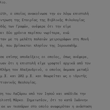
λιο.
mith, ο οποίος ανακοίνωσε την εν λόγω επιστολή
έντρωση της Εταιρίας της Βιβλικής Φιλολογίας
υδής των Γραφών, ανέφερε ότι την είχε
ψει δύο χρόνια περίπου νωρίτερα, ενώ
νταν με τη μελέτη παλαιών χειρογράφων στη Μονή
πά, που βρίσκεται πλησίον της Ιερουσαλήμ.
ασε επίσης αποδείξεις οι οποίες, όπως ανέφερε,
νυαν ότι η επιστολή είχε γραφτεί αρχικά από τον
 Κλήμη τον Αλεξανδρινό, ο οποίος άκμασε μεταξύ
 μ.Χ. και 202 μ.Χ. και θεωρείται ως ο ιδρυτής
στιανικής θεολογίας.
ση του Λαζάρου από τον Ιησού και απέδιδε την
ελιστή Μάρκο. Σημειωτέον, ότι το κατά Ιωάννην
 εκ ων τεσσάρων στο οποίο αναφερόταν η ανάσταση