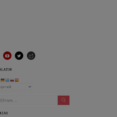
nstagram
youtube
twitter
e-
mail
SLATOR
ήτηση
Αναζήτηση
ΦΙΛΗ