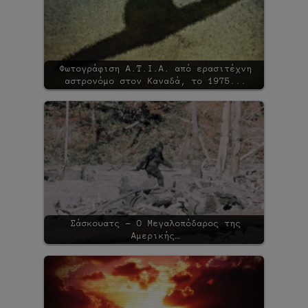
Φωτογράφιση Α.Τ.Ι.Α. από ερασιτέχνη
αστρονόμο στον Καναδά, το 1975...
Σάσκουατς - Ο Μεγαλοπόδαρος της
Αμερικής…