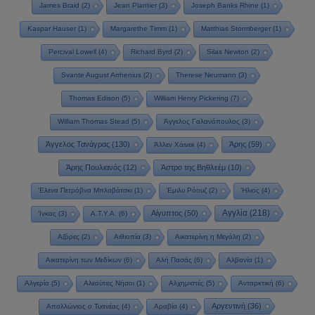
James Braid
(2)
Jean Plantier
(3)
Joseph Banks Rhine
(1)
Kaspar Hauser
(1)
Margarethe Timm
(1)
Matthias Stormberger
(1)
Percival Lowell
(4)
Richard Byrd
(2)
Silas Newton
(2)
Svante August Arrhenius
(2)
Therese Neumann
(3)
Thomas Edison
(5)
William Henry Pickering
(7)
William Thomas Stead
(5)
Άγγελος Γαλανόπουλος
(3)
Άγγελος Τανάγρας
(130)
Άρης
(59)
Άλλεν Χάινεκ
(4)
Άρης Πουλιανός
(12)
Άστρο της Βηθλεέμ
(10)
Έλενα Πετρόβνα Μπλαβάτσκι
(1)
Έμιλυ Ρόουζ
(2)
Ήλιος
(4)
Αγγλία
(218)
Αίγυπτος
(50)
Ίνκας
(3)
Α.Τ.Υ.Α.
(6)
Αζόρες
(2)
Αιθιοπία
(3)
Αικατερίνη η Μεγάλη
(2)
Αικατερίνη των Μεδίκων
(6)
Αλή Πασάς
(6)
Αλβανία
(1)
Αλγερία
(5)
Αλεούτιες Νήσοι
(1)
Αλχημιστές
(5)
Ανταρκτική
(6)
Αργεντινή
(36)
Απολλώνιος ο Τυανέας
(4)
Αραβία
(4)