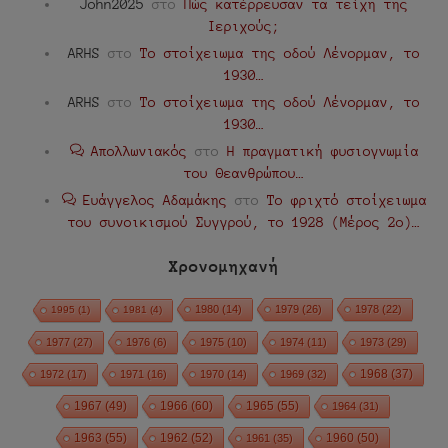
John2025
στο
Πώς κατέρρευσαν τα τείχη της
Ιεριχούς;
ARHS
στο
Το στοίχειωμα της οδού Λένορμαν, το
1930…
ARHS
στο
Το στοίχειωμα της οδού Λένορμαν, το
1930…
Απολλωνιακός
στο
Η πραγματική φυσιογνωμία
του Θεανθρώπου…
Ευάγγελος Αδαμάκης
στο
Το φριχτό στοίχειωμα
του συνοικισμού Συγγρού, το 1928 (Μέρος 2ο)…
Χρονομηχανή
1980
(14)
1979
(26)
1978
(22)
1995
(1)
1981
(4)
1977
(27)
1976
(6)
1975
(10)
1974
(11)
1973
(29)
1972
(17)
1971
(16)
1970
(14)
1969
(32)
1968
(37)
1967
(49)
1966
(60)
1965
(55)
1964
(31)
1963
(55)
1962
(52)
1960
(50)
1961
(35)