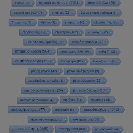
αρχαίοι πολιτισμοί
(291)
αστικοί θρύλοι
(29)
αντιύλη
(2)
γίγαντες
(23)
αστρική προβολή
(7)
δερμο-οπτική αντίληψη
(3)
ενόραση
(18)
εξερευνητές
(25)
διτοπισμός
(1)
δράκοι
(5)
εξορκισμός
(12)
εξωγήινοι
(102)
επίπεδη Γη
(2)
θεωρίες συνωμοσίας
(9)
ιατρικά παράδοξα
(39)
ιπτάμενοι δίσκοι
(564)
καταραμένοι λίθοι
(6)
κοίλη Γη
(2)
κρυπτοζωολογία
(159)
λαογραφία
(81)
λυκάνθρωποι
(1)
μαύρη μαγεία
(42)
μεγαλιθικά μνημεία
(9)
μετενσάρκωση
(28)
μεταθανάτιες εμπειρίες
(3)
μηχανικές κατασκευές
(24)
μυστηριώδεις ήχοι
(10)
ναυάγια
(11)
νεράιδες
(13)
μυστικές αδελφότητες
(4)
παραψυχολογία
(643)
ουράνια φαινόμενα
(77)
πανδημίες
(6)
πλοία-φαντάσματα
(8)
πνευματισμός
(83)
προσωπικότητες
(449)
πόλτεργκαϊστ
(90)
ραβδοσκοπία
(4)