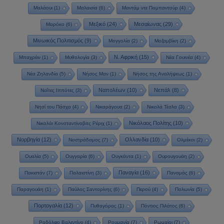
Μαλάουι
(1)
Μαλαισία
(6)
Μαντάμ ντε Πομπαντούρ
(4)
Μεξικό
(24)
Μεσαίωνας
(29)
Μαρόκο
(6)
Μινωικός Πολιτισμός
(9)
Μογγολία
(2)
Μοζαμβίκη
(2)
Ν. Αφρική
(15)
Μπαχρέιν
(1)
Μυθολογία
(3)
Νέα Γουινέα
(4)
Νέα Ζηλανδία
(5)
Νήσος Μαν
(1)
Νήσος της Αναλήψεως
(1)
Ναπολέων
(10)
Νεπάλ
(8)
Ναΐτες Ιππότες
(3)
Νησί του Πάσχα
(4)
Νικαράγουα
(2)
Νικολά Τέσλα
(3)
Νικόλαος Πολίτης
(10)
Νικολάι Κονσταντίνοβιτς Ρέριχ
(1)
Νορβηγία
(12)
Ολλανδία
(10)
Νοστράδαμος
(7)
Ολμέκοι
(2)
Ουαλία
(5)
Ουγγαρία
(6)
Ουγκάντα
(1)
Ουρουγουάη
(2)
Παναγία
(16)
Πακιστάν
(7)
Παλαιστίνη
(3)
Παναμάς
(6)
Παραγουάη
(1)
Παύλος Σαντορίνης
(6)
Περού
(4)
Πολωνία
(5)
Πορτογαλία
(12)
Πυθαγόρας
(1)
Πόντιος Πιλάτος
(6)
Ροδόλφο Βαλεντίνο
(4)
Ρουμανία
(7)
Ρωμαίοι
(7)