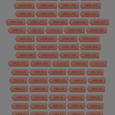
1959
(66)
1958
(64)
1957
(79)
1956
(37)
1954
(79)
1955
(18)
1953
(39)
1952
(31)
1950
(47)
1951
(13)
1949
(14)
1948
(18)
1947
(12)
1939
(46)
1938
(56)
1946
(7)
1941
(1)
1940
(1)
1936
(72)
1934
(59)
1937
(31)
1935
(34)
1933
(76)
1932
(86)
1931
(87)
1930
(54)
1928
(97)
1929
(38)
1927
(32)
1926
(34)
1925
(71)
1924
(40)
1920
(9)
1922
(3)
1917
(1)
1913
(8)
1912
(7)
1916
(4)
1915
(3)
1911
(2)
1910
(5)
1909
(11)
1908
(12)
1905
(8)
1906
(1)
1904
(7)
1903
(18)
1902
(5)
1900
(6)
1901
(4)
1898
(2)
1897
(4)
1896
(2)
1895
(1)
1894
(3)
1891
(9)
1890
(9)
1893
(3)
1892
(1)
1889
(1)
1888
(1)
1887
(2)
1884
(1)
1883
(1)
1882
(3)