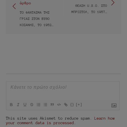
άρθρο
άρθρων
ΘΈΑΣΗ U.S.O. ΣΤΟ
ΜΠΡΊΣΤΟΛ, ΤΟ 1957…
ΤΟ ΦΆΝΤΑΣΜΑ ΤΗΣ
ΓΡΙΆΣ ΣΤΟΝ ΒΥΘΌ
ΚΟΖΆΝΗΣ, ΤΟ 1952…
{}
[+]
This site uses Akismet to reduce spam.
Learn how
your comment data is processed.