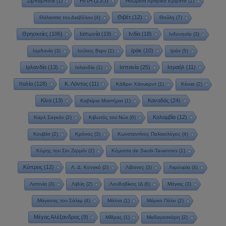
ΗΠΑ
(235)
Ζιμπάμπουε
(1)
Ηνωμένα Αραβικά Εμιράτα
(1)
Θιβέτ
(12)
Θάλασσα του Διαβόλου
(4)
Θούλη
(7)
Θρησκείες
(106)
Ιαπωνία
(19)
Ινδία
(18)
Ινδονησία
(3)
Ιράκ
(10)
Ιορδανία
(3)
Ιούλιος Βερν
(1)
Ιράν
(5)
Ιρλανδία
(13)
Ισπανία
(25)
Ισραήλ
(11)
Ισλανδία
(1)
Ιταλία
(128)
Κ. Λόντος
(11)
Κάθριν Χάουαρντ
(1)
Κένυα
(2)
Κίνα
(13)
Καναδάς
(24)
Καβείρια Μυστήρια
(1)
Κολομβία
(12)
Καρλ Σαγκάν
(2)
Κιβωτός του Νώε
(6)
Κουβέιτ
(2)
Κρόνος
(3)
Κωνσταντίνος Παλαιολόγος
(4)
Κόμης του Σεν Ζερμέν
(2)
Κόμισσα de Saulx-Tavannes
(1)
Κύπρος
(12)
Λ. Δ. Κονγκό
(2)
Λίβανος
(3)
Λεμουρία
(4)
Λετονία
(3)
Λιβύη
(2)
Λουδοβίκος ΙΔ
(6)
Μάγιας
(3)
Μάγισσες του Σάλεμ
(4)
Μάλτα
(1)
Μάρκο Πόλο
(2)
Μέγας Αλέξανδρος
(9)
Μίθρας
(1)
Μαδαγασκάρη
(2)