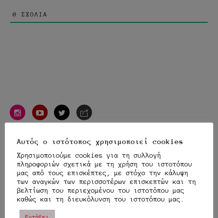
0
ΣΧΌΛΙΑ
instagram
youtube
twitter
e-
mail
TRANSLATOR
Αυτός ο ιστότοπος χρησιμοποιεί cookies
Χρησιμοποιούμε cookies για τη συλλογή
πληροφοριών σχετικά με τη χρήση του ιστοτόπου
μας από τους επισκέπτες, με στόχο την κάλυψη
των αναγκών των περισσοτέρων επισκεπτών και τη
βελτίωση του περιεχομένου του ιστοτόπου μας
Αναζήτηση
Αναζή
καθώς και τη διευκόλυνση του ιστοτόπου μας.
για:
Εντάξει