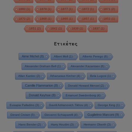
1880
(1)
1879
(1)
1877
(1)
1872
(1)
1871
(2)
1870
(2)
1868
(1)
1866
(1)
1857
(1)
1853
(1)
1851
(2)
1842
(1)
1839
(1)
1837
(1)
Ετικέτες
Aime Michel
(8)
Albert Moll
(1)
Alberto Perego
(6)
Alexander Graham Bell
(1)
Alexander Kazantsev
(6)
Allan Kardec
(2)
Athanasius Kircher
(4)
Bela Lugosi
(1)
Camille Flammarion
(8)
Donald Howard Menzel
(2)
Donald Keyhoe
(8)
Emanuel Swedenborg
(4)
Eusapia Palladino
(3)
Gavriil Adrianovich Tikhov
(4)
George King
(1)
Guglielmo Marconi
(9)
Gerard Croiset
(5)
Giovanni Schiaparelli
(4)
Hans Bender
(2)
Harry Houdini
(3)
Hermann Oberth
(3)