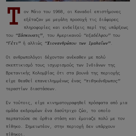
Τ
ον Μάιο του 1968, οι Καναδοί επιστήμονες
εξέταζαν με μεγάλη προσοχή τις διάφορες
πληροφορίες και ενδείξεις περί της υπάρξεως
του
“Σάσκουατς”
, του Αμερικανού
“εξαδέλφου”
του
“Γέτι”
ή αλλιώς
“Χιονανθρώπου των Ιμαλαΐων”
.
Οι ανθρωπολόγοι δέχονταν ανέκαθεν με πολύ
σκεπτικισμό τους ισχυρισμούς των Ινδιάνων της
Βρετανικής Κολομβίας ότι στα βουνά της περιοχής
είχε θεαθεί επανειλημμένως ένας
“πιθηκάνθρωπος”
τεραστίων διαστάσεων.
Εν τούτοις, είχε κινηματογραφηθεί πρόσφατα από μια
ομάδα εκδρομέων ένα δασύτριχο ζώο, το οποίο
περπατούσε σε όρθια στάση και έμοιαζε πολύ με τον
πίθηκο. Σημειωτέον, στην περιοχή δεν υπάρχουν
πίθηκοι.