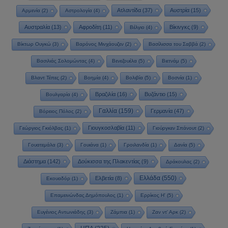
Ατλαντίδα
(37)
Αυστρία
(15)
Αρμενία
(2)
Αστρολογία
(4)
Αυστραλία
(13)
Αφροδίτη
(11)
Βίκινγκς
(9)
Βέλγιο
(4)
Βίκτωρ Ουγκώ
(3)
Βαρόνος Μινχάουζεν
(2)
Βασίλισσα του Σαββά
(2)
Βασιλιάς Σολομώντας
(4)
Βενεζουέλα
(5)
Βιετνάμ
(5)
Βλαντ Τέπες
(2)
Βοημία
(4)
Βολιβία
(5)
Βοσνία
(1)
Βραζιλία
(16)
Βυζάντιο
(15)
Βουλγαρία
(4)
Γαλλία
(159)
Γερμανία
(47)
Βόρειος Πόλος
(2)
Γιουγκοσλαβία
(11)
Γεώργιος Γκιόλβας
(1)
Γιούργκεν Σπάνουτ
(2)
Γουατεμάλα
(3)
Γουιάνα
(1)
Γροιλανδία
(1)
Δανία
(5)
Διάστημα
(142)
Δούκισσα της Πλακεντίας
(9)
Δράκουλας
(2)
Ελλάδα
(550)
Ελβετία
(8)
Εκουαδόρ
(1)
Επαμεινώνδας Δημόπουλος
(1)
Ερρίκος Η'
(5)
Ευγένιος Αντωνιάδης
(3)
Ζάμπια
(1)
Ζαν ντ' Αρκ
(2)