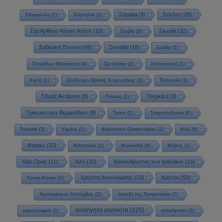
Σαχάρα
(9)
Σελήνη
(29)
Σάνγκρι-λα
(1)
Σαμπάλα
(2)
Σερ Άρθουρ Κόναν Ντόυλ
(13)
Σκωτία
(32)
Σερβία
(3)
Σοβιετική Ένωση
(68)
Σουηδία
(18)
Σούβα
(1)
Σπυρίδων Μαρινάτος
(4)
Σρι Λάνκα
(2)
Στόουνχεντζ
(3)
Συρία
(1)
Σύνδρομο Ωραίας Κοιμωμένης
(3)
Τασμανία
(1)
Τζορτζ Αντάμσκι
(8)
Τουρκία
(19)
Τιτάνας
(1)
Τρίγωνο των Βερμούδων
(8)
Τσαντ
(2)
Τσεχοσλοβακία
(6)
Τυνησία
(3)
Υεμένη
(1)
Φέρντιναντ Οσσεντόφσκι
(2)
Φίτζι
(6)
Φαραώ
(33)
Φιλιππίνες
(2)
Φινλανδία
(4)
Φόβος
(1)
Χάρι Πράις
(11)
Χιλή
(15)
Χιονάνθρωπος των Ιμαλαΐων
(16)
Χρήστος Αγγελομάτης
(23)
Χριστός
(50)
Χονγκ-Κονγκ
(2)
Χριστόφορος Κολόμβος
(2)
έκρηξη της Τουγκούσκα
(7)
ανεξήγητα γεγονότα
(325)
αγρογλυφικά
(2)
αντισύμπαν
(2)