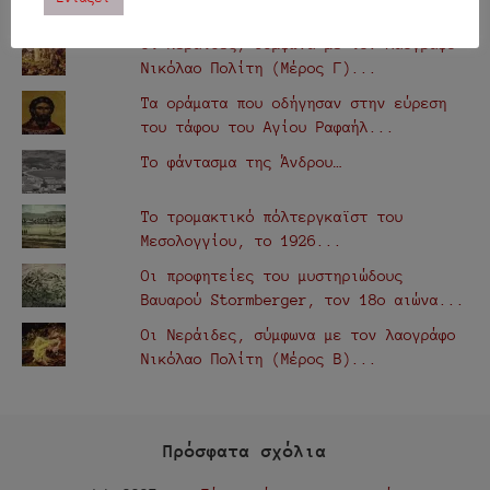
ΔΗΜΟΦΙΛΗ
Οι Νεράιδες, σύμφωνα με τον λαογράφο
Νικόλαο Πολίτη (Μέρος Γ)...
Τα οράματα που οδήγησαν στην εύρεση
του τάφου του Αγίου Ραφαήλ...
Το φάντασμα της Άνδρου…
Το τρομακτικό πόλτεργκαϊστ του
Μεσολογγίου, το 1926...
Οι προφητείες του μυστηριώδους
Βαυαρού Stormberger, τον 18ο αιώνα...
Οι Νεράιδες, σύμφωνα με τον λαογράφο
Νικόλαο Πολίτη (Μέρος Β)...
Πρόσφατα σχόλια