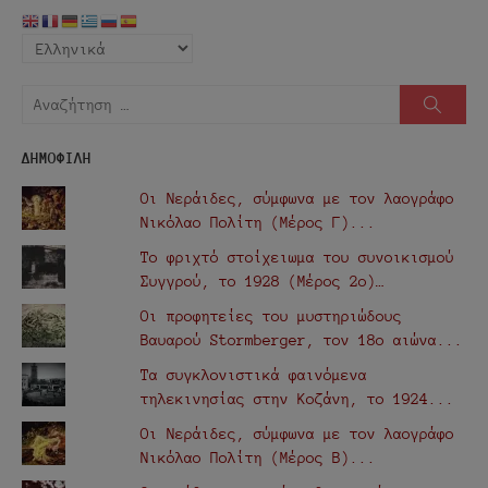
Αναζήτηση
Αναζή
για:
ΔΗΜΟΦΙΛΗ
Οι Νεράιδες, σύμφωνα με τον λαογράφο
Νικόλαο Πολίτη (Μέρος Γ)...
Το φριχτό στοίχειωμα του συνοικισμού
Συγγρού, το 1928 (Μέρος 2ο)…
Οι προφητείες του μυστηριώδους
Βαυαρού Stormberger, τον 18ο αιώνα...
Τα συγκλονιστικά φαινόμενα
τηλεκινησίας στην Κοζάνη, το 1924...
Οι Νεράιδες, σύμφωνα με τον λαογράφο
Νικόλαο Πολίτη (Μέρος Β)...