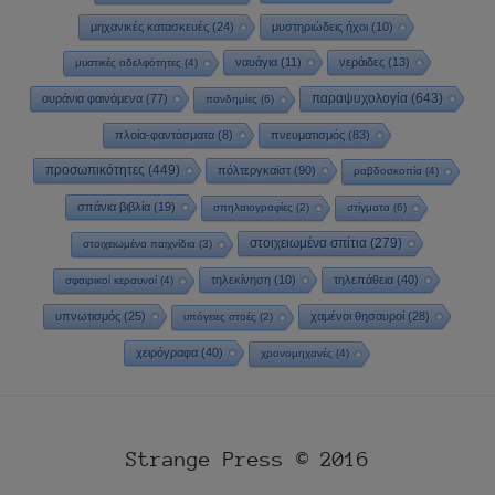
μηχανικές κατασκευές
(24)
μυστηριώδεις ήχοι
(10)
ναυάγια
(11)
νεράιδες
(13)
μυστικές αδελφότητες
(4)
παραψυχολογία
(643)
ουράνια φαινόμενα
(77)
πανδημίες
(6)
πλοία-φαντάσματα
(8)
πνευματισμός
(83)
προσωπικότητες
(449)
πόλτεργκαϊστ
(90)
ραβδοσκοπία
(4)
σπάνια βιβλία
(19)
σπηλαιογραφίες
(2)
στίγματα
(6)
στοιχειωμένα σπίτια
(279)
στοιχειωμένα παιχνίδια
(3)
τηλεκίνηση
(10)
τηλεπάθεια
(40)
σφαιρικοί κεραυνοί
(4)
υπνωτισμός
(25)
χαμένοι θησαυροί
(28)
υπόγειες στοές
(2)
χειρόγραφα
(40)
χρονομηχανές
(4)
Strange Press © 2016