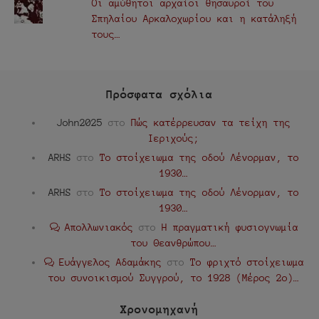
Οι αμύθητοι αρχαίοι θησαυροί του
Σπηλαίου Αρκαλοχωρίου και η κατάληξή
τους…
Πρόσφατα σχόλια
John2025
στο
Πώς κατέρρευσαν τα τείχη της
Ιεριχούς;
ARHS
στο
Το στοίχειωμα της οδού Λένορμαν, το
1930…
ARHS
στο
Το στοίχειωμα της οδού Λένορμαν, το
1930…
Απολλωνιακός
στο
Η πραγματική φυσιογνωμία
του Θεανθρώπου…
Ευάγγελος Αδαμάκης
στο
Το φριχτό στοίχειωμα
του συνοικισμού Συγγρού, το 1928 (Μέρος 2ο)…
Χρονομηχανή