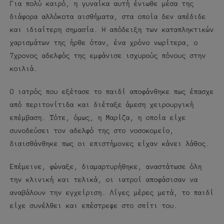
Για πολύ καιρό, η γυναίκα αυτή ένιωθε μέσα της
διάφορα αλλόκοτα αισθήματα, στα οποία δεν απέδιδε
και ιδιαίτερη σημασία. Η απόδειξη των καταπληκτικών
χαρισμάτων της ήρθε όταν, ένα χρόνο νωρίτερα, ο
7χρονος αδελφός της εμφάνισε ισχυρούς πόνους στην
κοιλιά.
Ο ιατρός που εξέτασε το παιδί αποφάνθηκε πως έπασχε
από περιτονίτιδα και διέταξε άμεση χειρουργική
επέμβαση. Τότε, όμως, η Μαρίζα, η οποία είχε
συνοδεύσει τον αδελφό της στο νοσοκομείο,
διαισθάνθηκε πως οι επιστήμονες είχαν κάνει λάθος.
Επέμεινε, φώναξε, διαμαρτυρήθηκε, αναστάτωσε όλη
την κλινική και τελικά, οι ιατροί αποφάσισαν να
αναβάλουν την εγχείριση. Λίγες μέρες μετά, το παιδί
είχε συνέλθει και επέστρεψε στο σπίτι του.