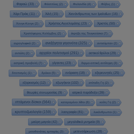
Φαραώ
(33)
Φιλιππίνες
(2)
Φινλανδία
(4)
Φόβος
(1)
Χάρι Πράις
(11)
Χιλή
(15)
Χιονάνθρωπος των Ιμαλαΐων
(16)
Χρήστος Αγγελομάτης
(23)
Χριστός
(50)
Χονγκ-Κονγκ
(2)
Χριστόφορος Κολόμβος
(2)
έκρηξη της Τουγκούσκα
(7)
ανεξήγητα γεγονότα
(325)
αγρογλυφικά
(2)
αντισύμπαν
(2)
αρχαίοι πολιτισμοί
(291)
αστικοί θρύλοι
(29)
αντιύλη
(2)
γίγαντες
(23)
αστρική προβολή
(7)
δερμο-οπτική αντίληψη
(3)
ενόραση
(18)
εξερευνητές
(25)
διτοπισμός
(1)
δράκοι
(5)
εξορκισμός
(12)
εξωγήινοι
(102)
επίπεδη Γη
(2)
θεωρίες συνωμοσίας
(9)
ιατρικά παράδοξα
(39)
ιπτάμενοι δίσκοι
(564)
καταραμένοι λίθοι
(6)
κοίλη Γη
(2)
κρυπτοζωολογία
(159)
λαογραφία
(81)
λυκάνθρωποι
(1)
μαύρη μαγεία
(42)
μεγαλιθικά μνημεία
(9)
μετενσάρκωση
(28)
μεταθανάτιες εμπειρίες
(3)