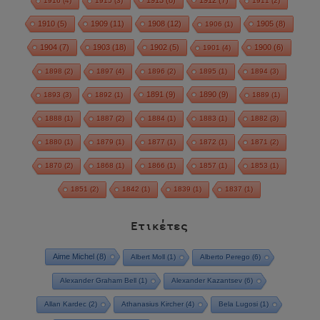
1913
(8)
1912
(7)
1916
(4)
1915
(3)
1911
(2)
1910
(5)
1909
(11)
1908
(12)
1905
(8)
1906
(1)
1904
(7)
1903
(18)
1902
(5)
1900
(6)
1901
(4)
1898
(2)
1897
(4)
1896
(2)
1895
(1)
1894
(3)
1891
(9)
1890
(9)
1893
(3)
1892
(1)
1889
(1)
1888
(1)
1887
(2)
1884
(1)
1883
(1)
1882
(3)
1880
(1)
1879
(1)
1877
(1)
1872
(1)
1871
(2)
1870
(2)
1868
(1)
1866
(1)
1857
(1)
1853
(1)
1851
(2)
1842
(1)
1839
(1)
1837
(1)
Ετικέτες
Aime Michel
(8)
Albert Moll
(1)
Alberto Perego
(6)
Alexander Graham Bell
(1)
Alexander Kazantsev
(6)
Allan Kardec
(2)
Athanasius Kircher
(4)
Bela Lugosi
(1)