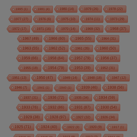
1980
(14)
1979
(26)
1978
(22)
1995
(1)
1981
(4)
1977
(27)
1976
(6)
1975
(10)
1974
(11)
1973
(29)
1972
(17)
1971
(16)
1970
(14)
1969
(32)
1968
(37)
1967
(49)
1966
(60)
1965
(55)
1964
(31)
1963
(55)
1962
(52)
1960
(50)
1961
(35)
1959
(66)
1958
(64)
1957
(79)
1956
(37)
1954
(79)
1955
(18)
1953
(39)
1952
(31)
1950
(47)
1951
(13)
1949
(14)
1948
(18)
1947
(12)
1939
(46)
1938
(56)
1946
(7)
1941
(1)
1940
(1)
1936
(72)
1934
(59)
1937
(31)
1935
(34)
1933
(76)
1932
(86)
1931
(87)
1930
(54)
1928
(97)
1929
(38)
1927
(32)
1926
(34)
1925
(71)
1924
(40)
1920
(9)
1922
(3)
1917
(1)