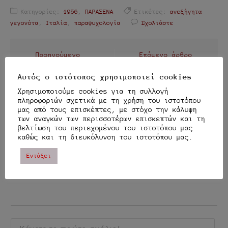
Κατηγορίες:
1956
,
ΠΑΡΑΞΕΝΑ
Ετικέτες:
ανεξήγητα
γεγονότα
,
Ιταλία
,
παραψυχολογία
Σχολιάστε
Πλοήγηση
Προηγούμενο
Επόμενο άρθρο
άρθρο
άρθρων
Η ΑΘΉΝΑ ΤΟΥ 17ΟΥ
Αυτός ο ιστότοπος χρησιμοποιεί cookies
ΑΙΏΝΑ…
ΆΡΑΓΕ, Ο ΒΙΒΛΙΚΌΣ
Χρησιμοποιούμε cookies για τη συλλογή
ΚΑΤΑΚΛΥΣΜΌΣ
πληροφοριών σχετικά με τη χρήση του ιστοτόπου
ΠΡΟΚΛΉΘΗΚΕ ΑΠΌ
μας από τους επισκέπτες, με στόχο την κάλυψη
ΕΞΩΓΉΙΝΗ ΠΑΡΈΜΒΑΣΗ;
των αναγκών των περισσοτέρων επισκεπτών και τη
βελτίωση του περιεχομένου του ιστοτόπου μας
καθώς και τη διευκόλυνση του ιστοτόπου μας.
Εντάξει