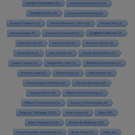
Camille Flammarion
(8)
Donald Howard Menzel
(2)
Donald Keyhoe
(8)
Emanuel Swedenborg
(4)
Eusapia Palladino
(3)
Gavriil Adrianovich Tikhov
(4)
George King
(1)
Guglielmo Marconi
(9)
Gerard Croiset
(5)
Giovanni Schiaparelli
(4)
Hans Bender
(2)
Harry Houdini
(3)
Hermann Oberth
(3)
James Braid
(2)
Jean Plantier
(3)
Joseph Banks Rhine
(1)
Kaspar Hauser
(1)
Margarethe Timm
(1)
Matthias Stormberger
(1)
Percival Lowell
(4)
Richard Byrd
(2)
Silas Newton
(2)
Svante August Arrhenius
(2)
Therese Neumann
(3)
Thomas Edison
(5)
William Henry Pickering
(7)
William Thomas Stead
(5)
Άγγελος Γαλανόπουλος
(3)
Άγγελος Τανάγρας
(130)
Άρης
(59)
Άλλεν Χάινεκ
(4)
Άρης Πουλιανός
(12)
Άστρο της Βηθλεέμ
(10)
Έλενα Πετρόβνα Μπλαβάτσκι
(1)
Έμιλυ Ρόουζ
(2)
Ήλιος
(4)