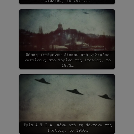
Ιταλίας, το 1977...
Θέαση ιπτάμενου δίσκου από χιλιάδες
κατοίκους στο Τορίνο της Ιταλίας, το
1973…
Τρία Α.Τ.Ι.Α. πάνω από τη Μόντενα της
Ιταλίας, το 1950…