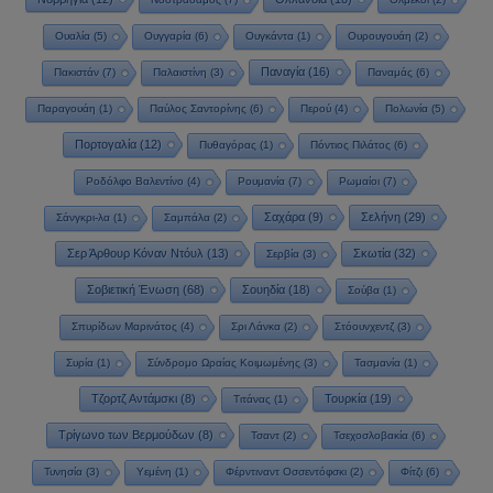
Ουαλία
(5)
Ουγγαρία
(6)
Ουγκάντα
(1)
Ουρουγουάη
(2)
Παναγία
(16)
Πακιστάν
(7)
Παλαιστίνη
(3)
Παναμάς
(6)
Παραγουάη
(1)
Παύλος Σαντορίνης
(6)
Περού
(4)
Πολωνία
(5)
Πορτογαλία
(12)
Πυθαγόρας
(1)
Πόντιος Πιλάτος
(6)
Ροδόλφο Βαλεντίνο
(4)
Ρουμανία
(7)
Ρωμαίοι
(7)
Σαχάρα
(9)
Σελήνη
(29)
Σάνγκρι-λα
(1)
Σαμπάλα
(2)
Σερ Άρθουρ Κόναν Ντόυλ
(13)
Σκωτία
(32)
Σερβία
(3)
Σοβιετική Ένωση
(68)
Σουηδία
(18)
Σούβα
(1)
Σπυρίδων Μαρινάτος
(4)
Σρι Λάνκα
(2)
Στόουνχεντζ
(3)
Συρία
(1)
Σύνδρομο Ωραίας Κοιμωμένης
(3)
Τασμανία
(1)
Τζορτζ Αντάμσκι
(8)
Τουρκία
(19)
Τιτάνας
(1)
Τρίγωνο των Βερμούδων
(8)
Τσαντ
(2)
Τσεχοσλοβακία
(6)
Τυνησία
(3)
Υεμένη
(1)
Φέρντιναντ Οσσεντόφσκι
(2)
Φίτζι
(6)