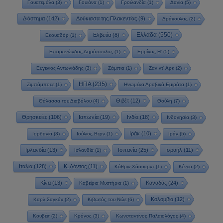
Γουατεμάλα
(3)
Γουιάνα
(1)
Γροιλανδία
(1)
Δανία
(5)
Διάστημα
(142)
Δούκισσα της Πλακεντίας
(9)
Δράκουλας
(2)
Ελλάδα
(550)
Ελβετία
(8)
Εκουαδόρ
(1)
Επαμεινώνδας Δημόπουλος
(1)
Ερρίκος Η'
(5)
Ευγένιος Αντωνιάδης
(3)
Ζάμπια
(1)
Ζαν ντ' Αρκ
(2)
ΗΠΑ
(235)
Ζιμπάμπουε
(1)
Ηνωμένα Αραβικά Εμιράτα
(1)
Θιβέτ
(12)
Θάλασσα του Διαβόλου
(4)
Θούλη
(7)
Θρησκείες
(106)
Ιαπωνία
(19)
Ινδία
(18)
Ινδονησία
(3)
Ιράκ
(10)
Ιορδανία
(3)
Ιούλιος Βερν
(1)
Ιράν
(5)
Ιρλανδία
(13)
Ισπανία
(25)
Ισραήλ
(11)
Ισλανδία
(1)
Ιταλία
(128)
Κ. Λόντος
(11)
Κάθριν Χάουαρντ
(1)
Κένυα
(2)
Κίνα
(13)
Καναδάς
(24)
Καβείρια Μυστήρια
(1)
Κολομβία
(12)
Καρλ Σαγκάν
(2)
Κιβωτός του Νώε
(6)
Κουβέιτ
(2)
Κρόνος
(3)
Κωνσταντίνος Παλαιολόγος
(4)