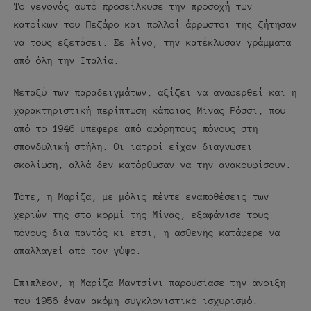
Το γεγονός αυτό προσείλκυσε την προσοχή των
κατοίκων του Πεζάρο και πολλοί άρρωστοι της ζήτησαν
να τους εξετάσει. Σε λίγο, την κατέκλυσαν γράμματα
από όλη την Ιταλία.
Μεταξύ των παραδειγμάτων, αξίζει να αναφερθεί και η
χαρακτηριστική περίπτωση κάποιας Μίνας Ρόσσι, που
από το 1946 υπέφερε από αφόρητους πόνους στη
σπονδυλική στήλη. Οι ιατροί είχαν διαγνώσει
σκολίωση, αλλά δεν κατόρθωσαν να την ανακουφίσουν.
Τότε, η Μαρίζα, με μόλις πέντε εναποθέσεις των
χεριών της στο κορμί της Μίνας, εξαφάνισε τους
πόνους δια παντός κι έτσι, η ασθενής κατάφερε να
απαλλαγεί από τον γύψο.
Επιπλέον, η Μαρίζα Μαντσίνι παρουσίασε την άνοιξη
του 1956 έναν ακόμη συγκλονιστικό ισχυρισμό.