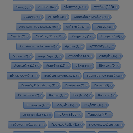
Αγγλία
(218)
Αίγυπτος
(50)
Ίνκας
(3)
Α.Τ.Υ.Α.
(6)
Αζόρες
(2)
Αιθιοπία
(3)
Αικατερίνη η Μεγάλη
(2)
Αικατερίνη των Μεδίκων
(6)
Αλή Πασάς
(6)
Αλβανία
(1)
Αλγερία
(5)
Αλεούτιες Νήσοι
(1)
Αλχημιστές
(5)
Ανταρκτική
(6)
Αργεντινή
(36)
Απολλώνιος ο Τυανέας
(4)
Αραβία
(4)
Ατλαντίδα
(37)
Αυστρία
(15)
Αρμενία
(2)
Αστρολογία
(4)
Αυστραλία
(13)
Αφροδίτη
(11)
Βίκινγκς
(9)
Βέλγιο
(4)
Βίκτωρ Ουγκώ
(3)
Βαρόνος Μινχάουζεν
(2)
Βασίλισσα του Σαββά
(2)
Βασιλιάς Σολομώντας
(4)
Βενεζουέλα
(5)
Βιετνάμ
(5)
Βλαντ Τέπες
(2)
Βοημία
(4)
Βολιβία
(5)
Βοσνία
(1)
Βραζιλία
(16)
Βυζάντιο
(15)
Βουλγαρία
(4)
Γαλλία
(159)
Γερμανία
(47)
Βόρειος Πόλος
(2)
Γιουγκοσλαβία
(11)
Γεώργιος Γκιόλβας
(1)
Γιούργκεν Σπάνουτ
(2)