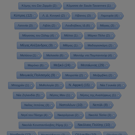
Κόμης του Σεν Ζερμέν
(2)
Κόμισσα de Saulx-Tavannes
(1)
Κύπρος
(12)
Λ. Δ. Κονγκό
(2)
Λίβανος
(3)
Λεμουρία
(4)
Λετονία
(3)
Λιβύη
(2)
Λουδοβίκος ΙΔ
(6)
Μάγιας
(3)
Μάγισσες του Σάλεμ
(4)
Μάλτα
(1)
Μάρκο Πόλο
(2)
Μέγας Αλέξανδρος
(9)
Μίθρας
(1)
Μαδαγασκάρη
(2)
Μαλάουι
(1)
Μαλαισία
(6)
Μαντάμ ντε Πομπαντούρ
(4)
Μεξικό
(24)
Μεσαίωνας
(29)
Μαρόκο
(6)
Μινωικός Πολιτισμός
(9)
Μογγολία
(2)
Μοζαμβίκη
(2)
Ν. Αφρική
(15)
Μπαχρέιν
(1)
Μυθολογία
(3)
Νέα Γουινέα
(4)
Νέα Ζηλανδία
(5)
Νήσος Μαν
(1)
Νήσος της Αναλήψεως
(1)
Ναπολέων
(10)
Νεπάλ
(8)
Ναΐτες Ιππότες
(3)
Νησί του Πάσχα
(4)
Νικαράγουα
(2)
Νικολά Τέσλα
(3)
Νικόλαος Πολίτης
(10)
Νικολάι Κονσταντίνοβιτς Ρέριχ
(1)
Νορβηγία
(12)
Ολλανδία
(10)
Νοστράδαμος
(7)
Ολμέκοι
(2)