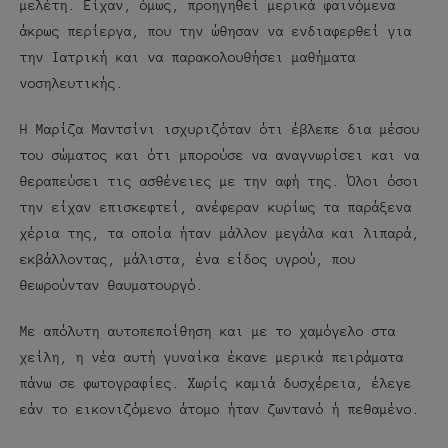
μελέτη. Είχαν, όμως, προηγηθεί μερικά φαινόμενα
άκρως περίεργα, που την ώθησαν να ενδιαφερθεί για
την Ιατρική και να παρακολουθήσει μαθήματα
νοσηλευτικής.
Η Μαρίζα Μαντσίνι ισχυριζόταν ότι έβλεπε δια μέσου
του σώματος και ότι μπορούσε να αναγνωρίσει και να
θεραπεύσει τις ασθένειες με την αφή της. Όλοι όσοι
την είχαν επισκεφτεί, ανέφεραν κυρίως τα παράξενα
χέρια της, τα οποία ήταν μάλλον μεγάλα και λιπαρά,
εκβάλλοντας, μάλιστα, ένα είδος υγρού, που
θεωρούνταν θαυματουργό.
Με απόλυτη αυτοπεποίθηση και με το χαμόγελο στα
χείλη, η νέα αυτή γυναίκα έκανε μερικά πειράματα
πάνω σε φωτογραφίες. Χωρίς καμιά δυσχέρεια, έλεγε
εάν το εικονιζόμενο άτομο ήταν ζωντανό ή πεθαμένο.