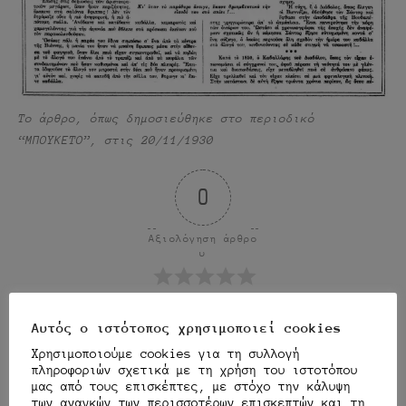
Το άρθρο, όπως δημοσιεύθηκε στο περιοδικό
“ΜΠΟΥΚΕΤΟ”, στις 20/11/1930
0
Αξιολόγηση άρθρο
υ
Αυτός ο ιστότοπος χρησιμοποιεί cookies
Μοιράσου το άρθρο:
Χρησιμοποιούμε cookies για τη συλλογή
Μοιραστείτε το
πληροφοριών σχετικά με τη χρήση του ιστοτόπου
μας από τους επισκέπτες, με στόχο την κάλυψη
των αναγκών των περισσοτέρων επισκεπτών και τη