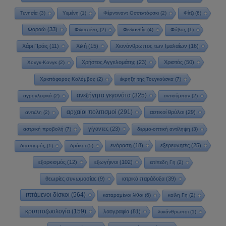
Τυνησία
(3)
Υεμένη
(1)
Φέρντιναντ Οσσεντόφσκι
(2)
Φίτζι
(6)
Φαραώ
(33)
Φιλιππίνες
(2)
Φινλανδία
(4)
Φόβος
(1)
Χάρι Πράις
(11)
Χιλή
(15)
Χιονάνθρωπος των Ιμαλαΐων
(16)
Χρήστος Αγγελομάτης
(23)
Χριστός
(50)
Χονγκ-Κονγκ
(2)
Χριστόφορος Κολόμβος
(2)
έκρηξη της Τουγκούσκα
(7)
ανεξήγητα γεγονότα
(325)
αγρογλυφικά
(2)
αντισύμπαν
(2)
αρχαίοι πολιτισμοί
(291)
αστικοί θρύλοι
(29)
αντιύλη
(2)
γίγαντες
(23)
αστρική προβολή
(7)
δερμο-οπτική αντίληψη
(3)
ενόραση
(18)
εξερευνητές
(25)
διτοπισμός
(1)
δράκοι
(5)
εξορκισμός
(12)
εξωγήινοι
(102)
επίπεδη Γη
(2)
θεωρίες συνωμοσίας
(9)
ιατρικά παράδοξα
(39)
ιπτάμενοι δίσκοι
(564)
καταραμένοι λίθοι
(6)
κοίλη Γη
(2)
κρυπτοζωολογία
(159)
λαογραφία
(81)
λυκάνθρωποι
(1)