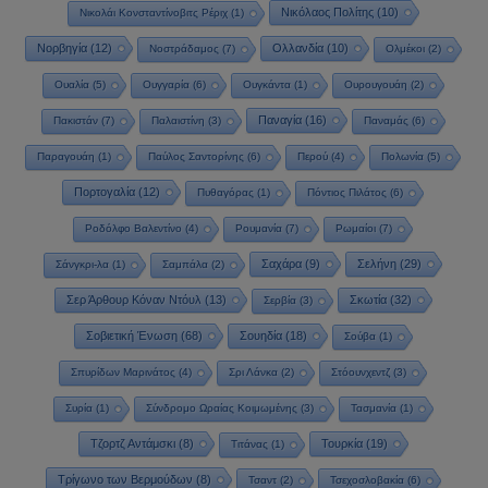
Νικόλαος Πολίτης
(10)
Νικολάι Κονσταντίνοβιτς Ρέριχ
(1)
Νορβηγία
(12)
Ολλανδία
(10)
Νοστράδαμος
(7)
Ολμέκοι
(2)
Ουαλία
(5)
Ουγγαρία
(6)
Ουγκάντα
(1)
Ουρουγουάη
(2)
Παναγία
(16)
Πακιστάν
(7)
Παλαιστίνη
(3)
Παναμάς
(6)
Παραγουάη
(1)
Παύλος Σαντορίνης
(6)
Περού
(4)
Πολωνία
(5)
Πορτογαλία
(12)
Πυθαγόρας
(1)
Πόντιος Πιλάτος
(6)
Ροδόλφο Βαλεντίνο
(4)
Ρουμανία
(7)
Ρωμαίοι
(7)
Σαχάρα
(9)
Σελήνη
(29)
Σάνγκρι-λα
(1)
Σαμπάλα
(2)
Σερ Άρθουρ Κόναν Ντόυλ
(13)
Σκωτία
(32)
Σερβία
(3)
Σοβιετική Ένωση
(68)
Σουηδία
(18)
Σούβα
(1)
Σπυρίδων Μαρινάτος
(4)
Σρι Λάνκα
(2)
Στόουνχεντζ
(3)
Συρία
(1)
Σύνδρομο Ωραίας Κοιμωμένης
(3)
Τασμανία
(1)
Τζορτζ Αντάμσκι
(8)
Τουρκία
(19)
Τιτάνας
(1)
Τρίγωνο των Βερμούδων
(8)
Τσαντ
(2)
Τσεχοσλοβακία
(6)