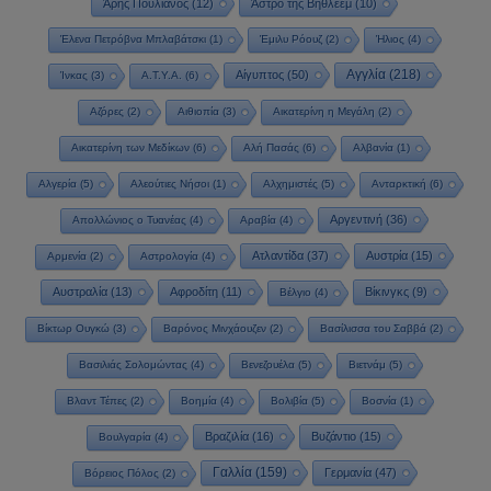
Άρης Πουλιανός
(12)
Άστρο της Βηθλεέμ
(10)
Έλενα Πετρόβνα Μπλαβάτσκι
(1)
Έμιλυ Ρόουζ
(2)
Ήλιος
(4)
Αγγλία
(218)
Αίγυπτος
(50)
Ίνκας
(3)
Α.Τ.Υ.Α.
(6)
Αζόρες
(2)
Αιθιοπία
(3)
Αικατερίνη η Μεγάλη
(2)
Αικατερίνη των Μεδίκων
(6)
Αλή Πασάς
(6)
Αλβανία
(1)
Αλγερία
(5)
Αλεούτιες Νήσοι
(1)
Αλχημιστές
(5)
Ανταρκτική
(6)
Αργεντινή
(36)
Απολλώνιος ο Τυανέας
(4)
Αραβία
(4)
Ατλαντίδα
(37)
Αυστρία
(15)
Αρμενία
(2)
Αστρολογία
(4)
Αυστραλία
(13)
Αφροδίτη
(11)
Βίκινγκς
(9)
Βέλγιο
(4)
Βίκτωρ Ουγκώ
(3)
Βαρόνος Μινχάουζεν
(2)
Βασίλισσα του Σαββά
(2)
Βασιλιάς Σολομώντας
(4)
Βενεζουέλα
(5)
Βιετνάμ
(5)
Βλαντ Τέπες
(2)
Βοημία
(4)
Βολιβία
(5)
Βοσνία
(1)
Βραζιλία
(16)
Βυζάντιο
(15)
Βουλγαρία
(4)
Γαλλία
(159)
Γερμανία
(47)
Βόρειος Πόλος
(2)