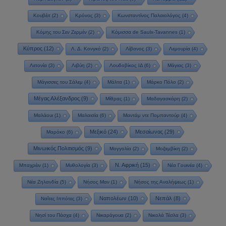
Κουβέιτ
(2)
Κρόνος
(3)
Κωνσταντίνος Παλαιολόγος
(4)
Κόμης του Σεν Ζερμέν
(2)
Κόμισσα de Saulx-Tavannes
(1)
Κύπρος
(12)
Λ. Δ. Κονγκό
(2)
Λίβανος
(3)
Λεμουρία
(4)
Λετονία
(3)
Λιβύη
(2)
Λουδοβίκος ΙΔ
(6)
Μάγιας
(3)
Μάγισσες του Σάλεμ
(4)
Μάλτα
(1)
Μάρκο Πόλο
(2)
Μέγας Αλέξανδρος
(9)
Μίθρας
(1)
Μαδαγασκάρη
(2)
Μαλάουι
(1)
Μαλαισία
(6)
Μαντάμ ντε Πομπαντούρ
(4)
Μεξικό
(24)
Μεσαίωνας
(29)
Μαρόκο
(6)
Μινωικός Πολιτισμός
(9)
Μογγολία
(2)
Μοζαμβίκη
(2)
Ν. Αφρική
(15)
Μπαχρέιν
(1)
Μυθολογία
(3)
Νέα Γουινέα
(4)
Νέα Ζηλανδία
(5)
Νήσος Μαν
(1)
Νήσος της Αναλήψεως
(1)
Ναπολέων
(10)
Νεπάλ
(8)
Ναΐτες Ιππότες
(3)
Νησί του Πάσχα
(4)
Νικαράγουα
(2)
Νικολά Τέσλα
(3)