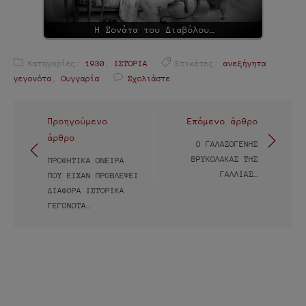
Η Σονάτα του Διαβόλου…
Κατηγορίες:
1930
,
ΙΣΤΟΡΙΑ
Ετικέτες:
ανεξήγητα
γεγονότα
,
Ουγγαρία
Σχολιάστε
Πλοήγηση
Προηγούμενο
Επόμενο άρθρο
άρθρο
άρθρων
Ο ΓΑΛΑΖΟΓΈΝΗΣ
ΒΡΥΚΌΛΑΚΑΣ ΤΗΣ
ΠΡΟΦΗΤΙΚΆ ΌΝΕΙΡΑ
ΓΑΛΛΊΑΣ…
ΠΟΥ ΕΊΧΑΝ ΠΡΟΒΛΈΨΕΙ
ΔΙΆΦΟΡΑ ΙΣΤΟΡΙΚΆ
ΓΕΓΟΝΌΤΑ…