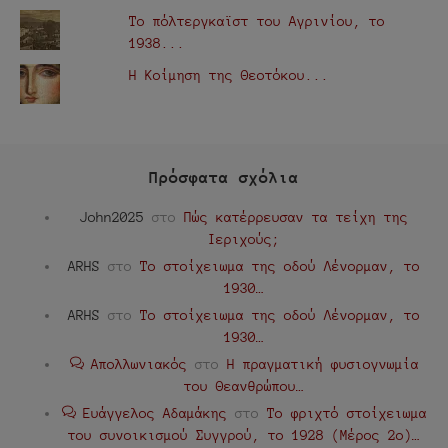
Το πόλτεργκαϊστ του Αγρινίου, το
1938...
Η Κοίμηση της Θεοτόκου...
Πρόσφατα σχόλια
John2025
στο
Πώς κατέρρευσαν τα τείχη της
Ιεριχούς;
ARHS
στο
Το στοίχειωμα της οδού Λένορμαν, το
1930…
ARHS
στο
Το στοίχειωμα της οδού Λένορμαν, το
1930…
Απολλωνιακός
στο
Η πραγματική φυσιογνωμία
του Θεανθρώπου…
Ευάγγελος Αδαμάκης
στο
Το φριχτό στοίχειωμα
του συνοικισμού Συγγρού, το 1928 (Μέρος 2ο)…