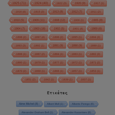
1925
(71)
1924
(40)
1920
(9)
1922
(3)
1917
(1)
1913
(8)
1912
(7)
1916
(4)
1915
(3)
1911
(2)
1910
(5)
1909
(11)
1908
(12)
1905
(8)
1906
(1)
1904
(7)
1903
(18)
1902
(5)
1900
(6)
1901
(4)
1898
(2)
1897
(4)
1896
(2)
1895
(1)
1894
(3)
1891
(9)
1890
(9)
1893
(3)
1892
(1)
1889
(1)
1888
(1)
1887
(2)
1884
(1)
1883
(1)
1882
(3)
1880
(1)
1879
(1)
1877
(1)
1872
(1)
1871
(2)
1870
(2)
1868
(1)
1866
(1)
1857
(1)
1853
(1)
1851
(2)
1842
(1)
1839
(1)
1837
(1)
Ετικέτες
Aime Michel
(8)
Albert Moll
(1)
Alberto Perego
(6)
Alexander Graham Bell
(1)
Alexander Kazantsev
(6)