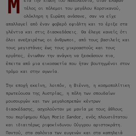
Μ
ετά την πτώση του Ναπολέοντα, όταν έλαβαν
τέλος οι πόλεμοι του μεγάλου Κορσικανού,
ολόκληρη η Ευρώπη ανάσανε, σαν να είχε
απαλλαγεί από έναν φοβερό εφιάλτη και το έριξε στα
γλέντια και στις διασκεδάσεις. Θα έλεγε κανείς ότι
όλοι ανεξαιρέτως οι άνθρωποι, από τους βασιλείς και
τους μεγιστάνες έως τους μικροαστούς και τους
εργάτες, ένιωθαν την ανάγκη να ξεσκάσουν πια,
έπειτα από μια εικοσαετία που ήταν βουτηγμένοι στον
τρόμο και στην αγωνία.
Την εποχή εκείνη, λοιπόν, η Βιέννη, η κοσμοπολίτικη
πρωτεύουσα της Αυστρίας, η πόλη των σπουδαίων
μουσουργών και των μεγαλοπρεπών κέντρων
διασκέδασης, ασχολούνταν με μανία με τους άθλους
του περίφημου Κόμη Moric Sandor, ενός πλουσιότατου
και ιδιαιτέρως ριψοκίνδυνου Ούγγρου αριστοκράτη.
Παντού, στα σαλόνια των ευγενών και στα καπηλειά