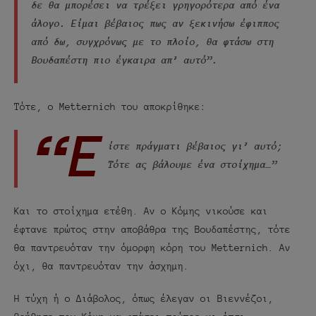
δε θα μπορέσει να τρέξει γρηγορότερα από ένα
άλογο. Είμαι βέβαιος πως αν ξεκινήσω έφιππος
από δω, συγχρόνως με το πλοίο, θα φτάσω στη
Βουδαπέστη πιο έγκαιρα απ’ αυτό”.
Τότε, ο Metternich του αποκρίθηκε:
“Ε
ίστε πράγματι βέβαιος γι’ αυτό;
Τότε ας βάλουμε ένα στοίχημα…”
Και το στοίχημα ετέθη. Αν ο Κόμης νικούσε και
έφτανε πρώτος στην αποβάθρα της Βουδαπέστης, τότε
θα παντρευόταν την όμορφη κόρη του Metternich. Αν
όχι, θα παντρευόταν την άσχημη.
Η τύχη ή ο Διάβολος, όπως έλεγαν οι Βιεννέζοι,