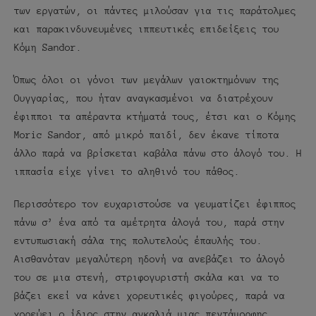
των εργατών, οι πάντες μιλούσαν για τις παράτολμες
και παρακινδυνευμένες ιππευτικές επιδείξεις του
Κόμη Sandor.
Όπως όλοι οι γόνοι των μεγάλων γαιοκτημόνων της
Ουγγαρίας, που ήταν αναγκασμένοι να διατρέχουν
έφιπποι τα απέραντα κτήματά τους, έτσι και ο Κόμης
Moric Sandor, από μικρό παιδί, δεν έκανε τίποτα
άλλο παρά να βρίσκεται καβάλα πάνω στο άλογό του. Η
ιππασία είχε γίνει το αληθινό του πάθος.
Περισσότερο τον ευχαριστούσε να γευματίζει έφιππος
πάνω σ’ ένα από τα αμέτρητα άλογά του, παρά στην
εντυπωσιακή σάλα της πολυτελούς έπαυλής του.
Αισθανόταν μεγαλύτερη ηδονή να ανεβάζει το άλογό
του σε μια στενή, στριφογυριστή σκάλα και να το
βάζει εκεί να κάνει χορευτικές φιγούρες, παρά να
χορεύει ο ίδιος στην αγκαλιά μιας πεντάμορφης