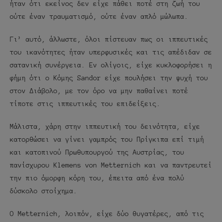
ήταν ότι εκείνος δεν είχε πάθει ποτέ στη ζωή του
ούτε έναν τραυματισμό, ούτε έναν απλό μώλωπα.
Γι’ αυτό, άλλωστε, όλοι πίστευαν πως οι ιππευτικές
του ικανότητες ήταν υπερφυσικές και τις απέδιδαν σε
σατανική συνέργεια. Εν ολίγοις, είχε κυκλοφορήσει η
φήμη ότι ο Κόμης Sandor είχε πουλήσει την ψυχή του
στον Διάβολο, με τον όρο να μην παθαίνει ποτέ
τίποτε στις ιππευτικές του επιδείξεις.
Μάλιστα, χάρη στην ιππευτική του δεινότητα, είχε
κατορθώσει να γίνει γαμπρός του Πρίγκιπα επί τιμή
και κατοπινού Πρωθυπουργού της Αυστρίας, του
πανίσχυρου Klemens von Metternich και να παντρευτεί
την πιο όμορφη κόρη του, έπειτα από ένα πολύ
δύσκολο στοίχημα.
Ο Metternich, λοιπόν, είχε δύο θυγατέρες, από τις