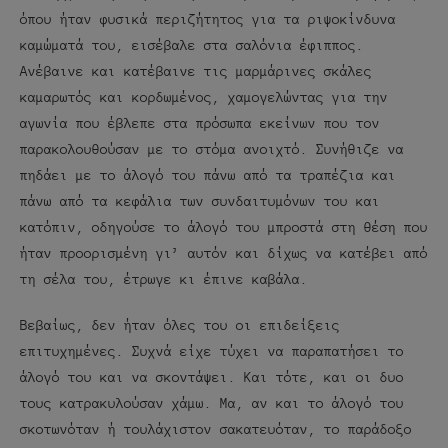
όπου ήταν φυσικά περιζήτητος για τα ριψοκίνδυνα
καμώματά του, εισέβαλε στα σαλόνια έφιππος.
Ανέβαινε και κατέβαινε τις μαρμάρινες σκάλες
καμαρωτός και κορδωμένος, χαμογελώντας για την
αγωνία που έβλεπε στα πρόσωπα εκείνων που τον
παρακολουθούσαν με το στόμα ανοιχτό. Συνήθιζε να
πηδάει με το άλογό του πάνω από τα τραπέζια και
πάνω από τα κεφάλια των συνδαιτυμόνων του και
κατόπιν, οδηγούσε το άλογό του μπροστά στη θέση που
ήταν προορισμένη γι’ αυτόν και δίχως να κατέβει από
τη σέλα του, έτρωγε κι έπινε καβάλα.
Βεβαίως, δεν ήταν όλες του οι επιδείξεις
επιτυχημένες. Συχνά είχε τύχει να παραπατήσει το
άλογό του και να σκοντάψει. Και τότε, και οι δυο
τους κατρακυλούσαν χάμω. Μα, αν και το άλογό του
σκοτωνόταν ή τουλάχιστον σακατευόταν, το παράδοξο