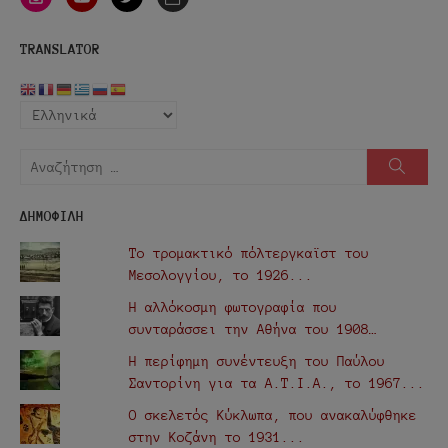
mail
TRANSLATOR
Αναζήτηση
Αναζή
για:
ΔΗΜΟΦΙΛΗ
Το τρομακτικό πόλτεργκαϊστ του
Μεσολογγίου, το 1926...
Η αλλόκοσμη φωτογραφία που
συνταράσσει την Αθήνα του 1908…
Η περίφημη συνέντευξη του Παύλου
Σαντορίνη για τα Α.Τ.Ι.Α., τo 1967...
Ο σκελετός Κύκλωπα, που ανακαλύφθηκε
στην Κοζάνη το 1931...