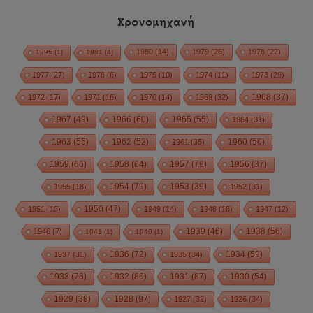
Χρονομηχανή
1980
(14)
1979
(26)
1978
(22)
1995
(1)
1981
(4)
1977
(27)
1976
(6)
1975
(10)
1974
(11)
1973
(29)
1972
(17)
1971
(16)
1970
(14)
1969
(32)
1968
(37)
1967
(49)
1966
(60)
1965
(55)
1964
(31)
1963
(55)
1962
(52)
1960
(50)
1961
(35)
1959
(66)
1958
(64)
1957
(79)
1956
(37)
1954
(79)
1955
(18)
1953
(39)
1952
(31)
1950
(47)
1951
(13)
1949
(14)
1948
(18)
1947
(12)
1939
(46)
1938
(56)
1946
(7)
1941
(1)
1940
(1)
1936
(72)
1934
(59)
1937
(31)
1935
(34)
1933
(76)
1932
(86)
1931
(87)
1930
(54)
1928
(97)
1929
(38)
1927
(32)
1926
(34)