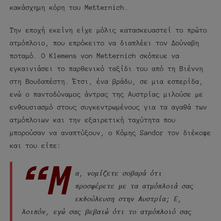
κακάσχημη κόρη του Metternich.
Την εποχή εκείνη είχε μόλις κατασκευαστεί το πρώτο
ατμόπλοιο, που επρόκειτο να διαπλέει τον Δούναβη
ποταμό. Ο Klemens von Metternich σκόπευε να
εγκαινιάσει το παρθενικό ταξίδι του από τη Βιέννη
στη Βουδαπέστη. Έτσι, ένα βράδυ, σε μια εσπερίδα,
ενώ ο παντοδύναμος άντρας της Αυστρίας μιλούσε με
ενθουσιασμό στους συγκεντρωμένους για τα αγαθά των
ατμόπλοιων και την εξαιρετική ταχύτητα που
μπορούσαν να αναπτύξουν, ο Κόμης Sandor τον διέκοψε
και του είπε:
“Μ
α, νομίζετε σοβαρά ότι
προσφέρετε με τα ατμόπλοιά σας
εκδούλευση στην Αυστρία; Ε,
λοιπόν, εγώ σας βεβαιώ ότι το ατμόπλοιό σας