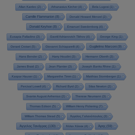
Allan Kardec
(2)
Athanasius Kircher
(4)
Bela Lugosi
(1)
Camille Flammarion
(8)
Donald Howard Menzel
(2)
Donald Keyhoe
(8)
Emanuel Swedenborg
(4)
Eusapia Palladino
(3)
Gavriil Adrianovich Tikhov
(4)
George King
(1)
Guglielmo Marconi
(9)
Gerard Croiset
(5)
Giovanni Schiaparelli
(4)
Hans Bender
(2)
Harry Houdini
(3)
Hermann Oberth
(3)
James Braid
(2)
Jean Plantier
(3)
Joseph Banks Rhine
(1)
Kaspar Hauser
(1)
Margarethe Timm
(1)
Matthias Stormberger
(1)
Percival Lowell
(4)
Richard Byrd
(2)
Silas Newton
(2)
Svante August Arrhenius
(2)
Therese Neumann
(3)
Thomas Edison
(5)
William Henry Pickering
(7)
William Thomas Stead
(5)
Άγγελος Γαλανόπουλος
(3)
Άγγελος Τανάγρας
(130)
Άρης
(59)
Άλλεν Χάινεκ
(4)