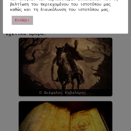
βελτίωση του περιεχομένου του ιστοτόπου μας
Μου αρέσει αυτό:
καθώς και τη διευκόλυνση του ιστοτόπου μας.
Εντάξει
Σχετικά άρθρα:
Ο Ακέφαλος Καβαλάρης...