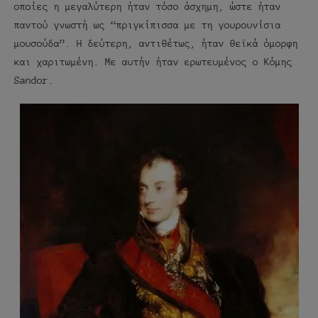
οποίες η μεγαλύτερη ήταν τόσο άσχημη, ώστε ήταν
παντού γνωστή ως “πριγκίπισσα με τη γουρουνίσια
μουσούδα”. Η δεύτερη, αντιθέτως, ήταν θεϊκά όμορφη
και χαριτωμένη. Με αυτήν ήταν ερωτευμένος ο Κόμης
Sandor.