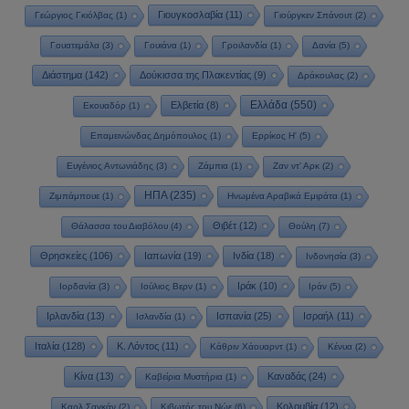
Γιουγκοσλαβία
(11)
Γεώργιος Γκιόλβας
(1)
Γιούργκεν Σπάνουτ
(2)
Γουατεμάλα
(3)
Γουιάνα
(1)
Γροιλανδία
(1)
Δανία
(5)
Διάστημα
(142)
Δούκισσα της Πλακεντίας
(9)
Δράκουλας
(2)
Ελλάδα
(550)
Ελβετία
(8)
Εκουαδόρ
(1)
Επαμεινώνδας Δημόπουλος
(1)
Ερρίκος Η'
(5)
Ευγένιος Αντωνιάδης
(3)
Ζάμπια
(1)
Ζαν ντ' Αρκ
(2)
ΗΠΑ
(235)
Ζιμπάμπουε
(1)
Ηνωμένα Αραβικά Εμιράτα
(1)
Θιβέτ
(12)
Θάλασσα του Διαβόλου
(4)
Θούλη
(7)
Θρησκείες
(106)
Ιαπωνία
(19)
Ινδία
(18)
Ινδονησία
(3)
Ιράκ
(10)
Ιορδανία
(3)
Ιούλιος Βερν
(1)
Ιράν
(5)
Ιρλανδία
(13)
Ισπανία
(25)
Ισραήλ
(11)
Ισλανδία
(1)
Ιταλία
(128)
Κ. Λόντος
(11)
Κάθριν Χάουαρντ
(1)
Κένυα
(2)
Κίνα
(13)
Καναδάς
(24)
Καβείρια Μυστήρια
(1)
Κολομβία
(12)
Καρλ Σαγκάν
(2)
Κιβωτός του Νώε
(6)