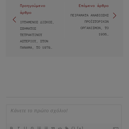
Πλοήγηση
Προηγούμενο
Επόμενο άρθρο
άρθρο
άρθρων
ΠΕΙΡΆΜΑΤΑ ΑΝΑΒΊΩΣΗΣ
ΠΡΟΪΣΤΟΡΙΚΏΝ
ΙΠΤΆΜΕΝΟΣ ΔΊΣΚΟΣ,
ΟΡΓΑΝΙΣΜΏΝ, ΤΟ
ΣΧΉΜΑΤΟΣ
1936…
ΤΕΤΡΆΚΤΙΝΟΥ
ΑΣΤΕΡΙΟΎ, ΣΤΟΝ
ΠΑΝΑΜΆ, ΤΟ 1979…
{}
[+]