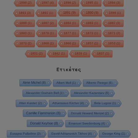
1898
(2)
1897
(4)
1896
(2)
1895
(1)
1894
(3)
1891
(9)
1890
(9)
1893
(3)
1892
(1)
1889
(1)
1888
(1)
1887
(2)
1884
(1)
1883
(1)
1882
(3)
1880
(1)
1879
(1)
1877
(1)
1872
(1)
1871
(2)
1870
(2)
1868
(1)
1866
(1)
1857
(1)
1853
(1)
1851
(2)
1842
(1)
1839
(1)
1837
(1)
Ετικέτες
Aime Michel
(8)
Albert Moll
(1)
Alberto Perego
(6)
Alexander Graham Bell
(1)
Alexander Kazantsev
(6)
Allan Kardec
(2)
Athanasius Kircher
(4)
Bela Lugosi
(1)
Camille Flammarion
(8)
Donald Howard Menzel
(2)
Donald Keyhoe
(8)
Emanuel Swedenborg
(4)
Eusapia Palladino
(3)
Gavriil Adrianovich Tikhov
(4)
George King
(1)