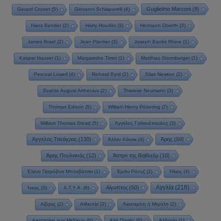
Guglielmo Marconi
(9)
Gerard Croiset
(5)
Giovanni Schiaparelli
(4)
Hans Bender
(2)
Harry Houdini
(3)
Hermann Oberth
(3)
James Braid
(2)
Jean Plantier
(3)
Joseph Banks Rhine
(1)
Kaspar Hauser
(1)
Margarethe Timm
(1)
Matthias Stormberger
(1)
Percival Lowell
(4)
Richard Byrd
(2)
Silas Newton
(2)
Svante August Arrhenius
(2)
Therese Neumann
(3)
Thomas Edison
(5)
William Henry Pickering
(7)
William Thomas Stead
(5)
Άγγελος Γαλανόπουλος
(3)
Άγγελος Τανάγρας
(130)
Άρης
(59)
Άλλεν Χάινεκ
(4)
Άρης Πουλιανός
(12)
Άστρο της Βηθλεέμ
(10)
Έλενα Πετρόβνα Μπλαβάτσκι
(1)
Έμιλυ Ρόουζ
(2)
Ήλιος
(4)
Αγγλία
(218)
Αίγυπτος
(50)
Ίνκας
(3)
Α.Τ.Υ.Α.
(6)
Αζόρες
(2)
Αιθιοπία
(3)
Αικατερίνη η Μεγάλη
(2)
Αικατερίνη των Μεδίκων
(6)
Αλή Πασάς
(6)
Αλβανία
(1)