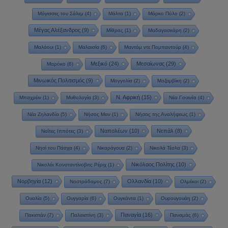
Μάγισσες του Σάλεμ
(4)
Μάλτα
(1)
Μάρκο Πόλο
(2)
Μέγας Αλέξανδρος
(9)
Μίθρας
(1)
Μαδαγασκάρη
(2)
Μαλάουι
(1)
Μαλαισία
(6)
Μαντάμ ντε Πομπαντούρ
(4)
Μεξικό
(24)
Μεσαίωνας
(29)
Μαρόκο
(6)
Μινωικός Πολιτισμός
(9)
Μογγολία
(2)
Μοζαμβίκη
(2)
Ν. Αφρική
(15)
Μπαχρέιν
(1)
Μυθολογία
(3)
Νέα Γουινέα
(4)
Νέα Ζηλανδία
(5)
Νήσος Μαν
(1)
Νήσος της Αναλήψεως
(1)
Ναπολέων
(10)
Νεπάλ
(8)
Ναΐτες Ιππότες
(3)
Νησί του Πάσχα
(4)
Νικαράγουα
(2)
Νικολά Τέσλα
(3)
Νικόλαος Πολίτης
(10)
Νικολάι Κονσταντίνοβιτς Ρέριχ
(1)
Νορβηγία
(12)
Ολλανδία
(10)
Νοστράδαμος
(7)
Ολμέκοι
(2)
Ουαλία
(5)
Ουγγαρία
(6)
Ουγκάντα
(1)
Ουρουγουάη
(2)
Παναγία
(16)
Πακιστάν
(7)
Παλαιστίνη
(3)
Παναμάς
(6)