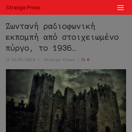
Μετάβαση
Strange Press
στο
περιεχόμενο
Ζωντανή ραδιοφωνική
εκπομπή από στοιχειωμένο
πύργο, το 1936…
Ημ/
Συντάκτης
23/07/2018
Strange Press
0
νία
δημοσίευσης