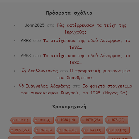
Πρόσφατα σχόλια
John2025
στο
Πώς κατέρρευσαν τα τείχη της
Ιεριχούς;
ARHS
στο
Το στοίχειωμα της οδού Λένορμαν, το
1930…
ARHS
στο
Το στοίχειωμα της οδού Λένορμαν, το
1930…
Απολλωνιακός
στο
Η πραγματική φυσιογνωμία
του Θεανθρώπου…
Ευάγγελος Αδαμάκης
στο
Το φριχτό στοίχειωμα
του συνοικισμού Συγγρού, το 1928 (Μέρος 2ο)…
Χρονομηχανή
1980
(14)
1979
(26)
1978
(22)
1995
(1)
1981
(4)
1977
(27)
1976
(6)
1975
(10)
1974
(11)
1973
(29)