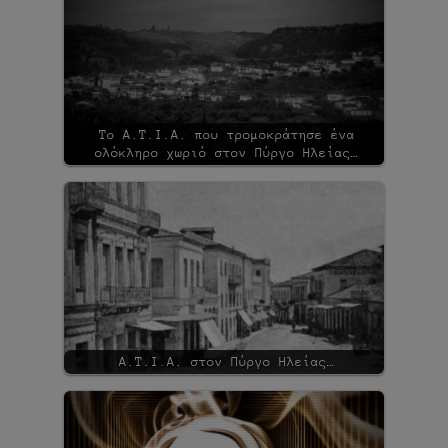
Το Α.Τ.Ι.Α. που τρομοκράτησε ένα
ολόκληρο χωριό στον Πύργο Ηλείας…
Α.Τ.Ι.Α. στον Πύργο Ηλείας…