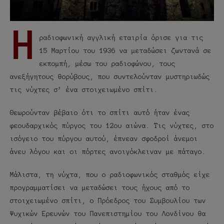
Η
ραδιοφωνική αγγλική εταιρία όρισε για τις
15 Μαρτίου του 1936 να μεταδώσει ζωντανά σε
εκπομπή, μέσω του ραδιοφώνου, τους
ανεξήγητους θορύβους, που συντελούνταν μυστηριωδώς
τις νύχτες σ’ ένα στοιχειωμένο σπίτι.
Θεωρούνταν βέβαιο ότι το σπίτι αυτό ήταν ένας
φεουδαρχικός πύργος του 12ου αιώνα. Τις νύχτες, στο
ισόγειο του πύργου αυτού, έπνεαν σφοδροί άνεμοι
άνευ λόγου και οι πόρτες ανοιγόκλειναν με πάταγο.
Μάλιστα, τη νύχτα, που ο ραδιοφωνικός σταθμός είχε
προγραμματίσει να μεταδώσει τους ήχους από το
στοιχειωμένο σπίτι, ο Πρόεδρος του Συμβουλίου των
Ψυχικών Ερευνών του Πανεπιστημίου του Λονδίνου θα