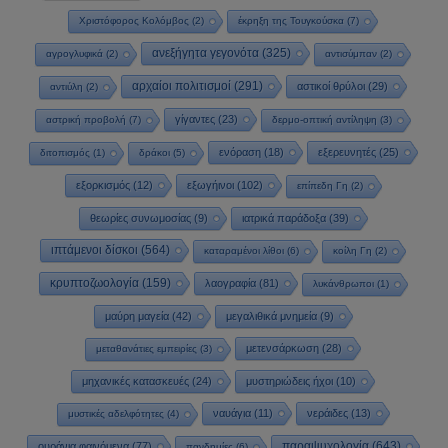
Χριστόφορος Κολόμβος
(2)
έκρηξη της Τουγκούσκα
(7)
ανεξήγητα γεγονότα
(325)
αγρογλυφικά
(2)
αντισύμπαν
(2)
αρχαίοι πολιτισμοί
(291)
αστικοί θρύλοι
(29)
αντιύλη
(2)
γίγαντες
(23)
αστρική προβολή
(7)
δερμο-οπτική αντίληψη
(3)
ενόραση
(18)
εξερευνητές
(25)
διτοπισμός
(1)
δράκοι
(5)
εξορκισμός
(12)
εξωγήινοι
(102)
επίπεδη Γη
(2)
θεωρίες συνωμοσίας
(9)
ιατρικά παράδοξα
(39)
ιπτάμενοι δίσκοι
(564)
καταραμένοι λίθοι
(6)
κοίλη Γη
(2)
κρυπτοζωολογία
(159)
λαογραφία
(81)
λυκάνθρωποι
(1)
μαύρη μαγεία
(42)
μεγαλιθικά μνημεία
(9)
μετενσάρκωση
(28)
μεταθανάτιες εμπειρίες
(3)
μηχανικές κατασκευές
(24)
μυστηριώδεις ήχοι
(10)
ναυάγια
(11)
νεράιδες
(13)
μυστικές αδελφότητες
(4)
παραψυχολογία
(643)
ουράνια φαινόμενα
(77)
πανδημίες
(6)