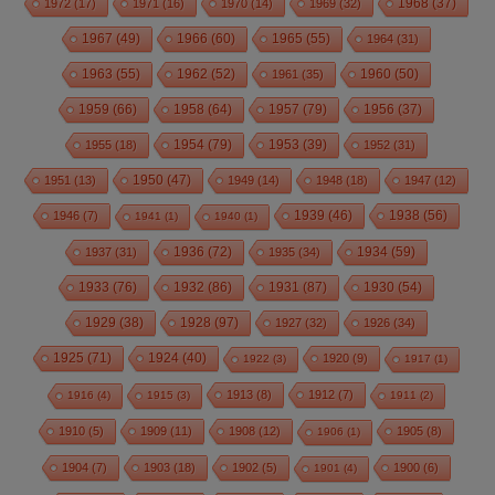
1972
(17)
1971
(16)
1970
(14)
1969
(32)
1968
(37)
1967
(49)
1966
(60)
1965
(55)
1964
(31)
1963
(55)
1962
(52)
1960
(50)
1961
(35)
1959
(66)
1958
(64)
1957
(79)
1956
(37)
1954
(79)
1955
(18)
1953
(39)
1952
(31)
1950
(47)
1951
(13)
1949
(14)
1948
(18)
1947
(12)
1939
(46)
1938
(56)
1946
(7)
1941
(1)
1940
(1)
1936
(72)
1934
(59)
1937
(31)
1935
(34)
1933
(76)
1932
(86)
1931
(87)
1930
(54)
1928
(97)
1929
(38)
1927
(32)
1926
(34)
1925
(71)
1924
(40)
1920
(9)
1922
(3)
1917
(1)
1913
(8)
1912
(7)
1916
(4)
1915
(3)
1911
(2)
1910
(5)
1909
(11)
1908
(12)
1905
(8)
1906
(1)
1904
(7)
1903
(18)
1902
(5)
1900
(6)
1901
(4)