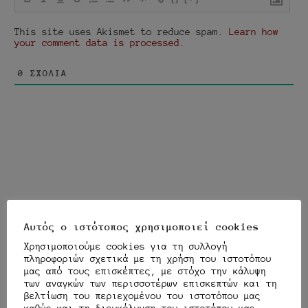
This site uses Akismet to reduce spam.
Learn how
your comment data is processed.
0
ΣΧΌΛΙΑ
instagram
youtube
twitter
e-
Αυτός ο ιστότοπος χρησιμοποιεί cookies
mail
Χρησιμοποιούμε cookies για τη συλλογή
TRANSLATOR
πληροφοριών σχετικά με τη χρήση του ιστοτόπου
μας από τους επισκέπτες, με στόχο την κάλυψη
των αναγκών των περισσοτέρων επισκεπτών και τη
βελτίωση του περιεχομένου του ιστοτόπου μας
καθώς και τη διευκόλυνση του ιστοτόπου μας.