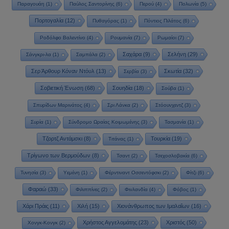
Παραγουάη
(1)
Παύλος Σαντορίνης
(6)
Περού
(4)
Πολωνία
(5)
Πορτογαλία
(12)
Πυθαγόρας
(1)
Πόντιος Πιλάτος
(6)
Ροδόλφο Βαλεντίνο
(4)
Ρουμανία
(7)
Ρωμαίοι
(7)
Σαχάρα
(9)
Σελήνη
(29)
Σάνγκρι-λα
(1)
Σαμπάλα
(2)
Σερ Άρθουρ Κόναν Ντόυλ
(13)
Σκωτία
(32)
Σερβία
(3)
Σοβιετική Ένωση
(68)
Σουηδία
(18)
Σούβα
(1)
Σπυρίδων Μαρινάτος
(4)
Σρι Λάνκα
(2)
Στόουνχεντζ
(3)
Συρία
(1)
Σύνδρομο Ωραίας Κοιμωμένης
(3)
Τασμανία
(1)
Τζορτζ Αντάμσκι
(8)
Τουρκία
(19)
Τιτάνας
(1)
Τρίγωνο των Βερμούδων
(8)
Τσαντ
(2)
Τσεχοσλοβακία
(6)
Τυνησία
(3)
Υεμένη
(1)
Φέρντιναντ Οσσεντόφσκι
(2)
Φίτζι
(6)
Φαραώ
(33)
Φιλιππίνες
(2)
Φινλανδία
(4)
Φόβος
(1)
Χάρι Πράις
(11)
Χιλή
(15)
Χιονάνθρωπος των Ιμαλαΐων
(16)
Χρήστος Αγγελομάτης
(23)
Χριστός
(50)
Χονγκ-Κονγκ
(2)