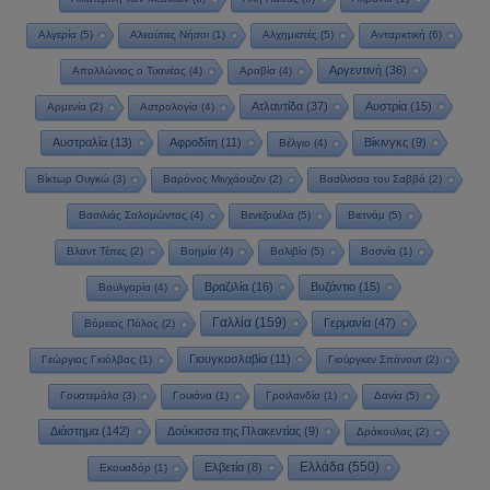
Αλγερία
(5)
Αλεούτιες Νήσοι
(1)
Αλχημιστές
(5)
Ανταρκτική
(6)
Αργεντινή
(36)
Απολλώνιος ο Τυανέας
(4)
Αραβία
(4)
Ατλαντίδα
(37)
Αυστρία
(15)
Αρμενία
(2)
Αστρολογία
(4)
Αυστραλία
(13)
Αφροδίτη
(11)
Βίκινγκς
(9)
Βέλγιο
(4)
Βίκτωρ Ουγκώ
(3)
Βαρόνος Μινχάουζεν
(2)
Βασίλισσα του Σαββά
(2)
Βασιλιάς Σολομώντας
(4)
Βενεζουέλα
(5)
Βιετνάμ
(5)
Βλαντ Τέπες
(2)
Βοημία
(4)
Βολιβία
(5)
Βοσνία
(1)
Βραζιλία
(16)
Βυζάντιο
(15)
Βουλγαρία
(4)
Γαλλία
(159)
Γερμανία
(47)
Βόρειος Πόλος
(2)
Γιουγκοσλαβία
(11)
Γεώργιος Γκιόλβας
(1)
Γιούργκεν Σπάνουτ
(2)
Γουατεμάλα
(3)
Γουιάνα
(1)
Γροιλανδία
(1)
Δανία
(5)
Διάστημα
(142)
Δούκισσα της Πλακεντίας
(9)
Δράκουλας
(2)
Ελλάδα
(550)
Ελβετία
(8)
Εκουαδόρ
(1)