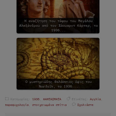
Η αναζήτηση του τάφου του Μεγάλου
Αλεξάνδρου από τον Χάουαρντ Κάρτερ, το
1936...
Ο μυστηριώδης θαλάσσιος όφις του
Norfolk, το 1936...
Κατηγορίες:
1936
,
ΦΑΝΤΑΣΜΑΤΑ
Ετικέτες:
Αγγλία
,
παραψυχολογία
,
στοιχειωμένα σπίτια
Σχολιάστε