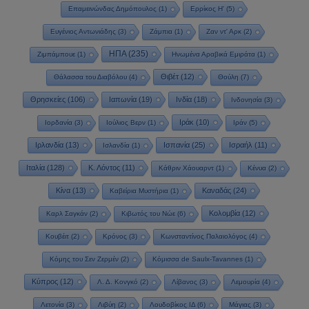
Επαμεινώνδας Δημόπουλος
(1)
Ερρίκος Η'
(5)
Ευγένιος Αντωνιάδης
(3)
Ζάμπια
(1)
Ζαν ντ' Αρκ
(2)
ΗΠΑ
(235)
Ζιμπάμπουε
(1)
Ηνωμένα Αραβικά Εμιράτα
(1)
Θιβέτ
(12)
Θάλασσα του Διαβόλου
(4)
Θούλη
(7)
Θρησκείες
(106)
Ιαπωνία
(19)
Ινδία
(18)
Ινδονησία
(3)
Ιράκ
(10)
Ιορδανία
(3)
Ιούλιος Βερν
(1)
Ιράν
(5)
Ιρλανδία
(13)
Ισπανία
(25)
Ισραήλ
(11)
Ισλανδία
(1)
Ιταλία
(128)
Κ. Λόντος
(11)
Κάθριν Χάουαρντ
(1)
Κένυα
(2)
Κίνα
(13)
Καναδάς
(24)
Καβείρια Μυστήρια
(1)
Κολομβία
(12)
Καρλ Σαγκάν
(2)
Κιβωτός του Νώε
(6)
Κουβέιτ
(2)
Κρόνος
(3)
Κωνσταντίνος Παλαιολόγος
(4)
Κόμης του Σεν Ζερμέν
(2)
Κόμισσα de Saulx-Tavannes
(1)
Κύπρος
(12)
Λ. Δ. Κονγκό
(2)
Λίβανος
(3)
Λεμουρία
(4)
Λετονία
(3)
Λιβύη
(2)
Λουδοβίκος ΙΔ
(6)
Μάγιας
(3)