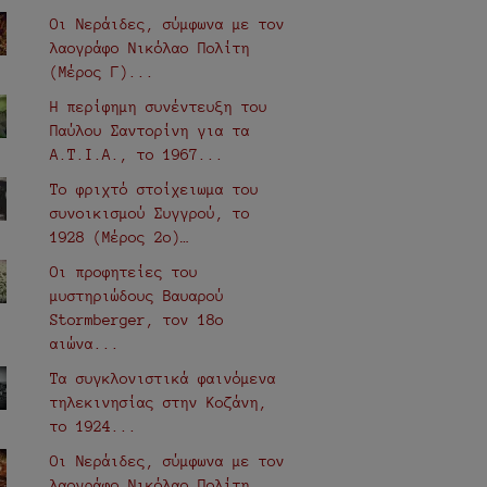
Οι Νεράιδες, σύμφωνα με τον
λαογράφο Νικόλαο Πολίτη
(Μέρος Γ)...
Η περίφημη συνέντευξη του
Παύλου Σαντορίνη για τα
Α.Τ.Ι.Α., τo 1967...
Το φριχτό στοίχειωμα του
συνοικισμού Συγγρού, το
1928 (Μέρος 2ο)…
Οι προφητείες του
μυστηριώδους Βαυαρού
Stormberger, τον 18ο
αιώνα...
Τα συγκλονιστικά φαινόμενα
τηλεκινησίας στην Κοζάνη,
το 1924...
Οι Νεράιδες, σύμφωνα με τον
λαογράφο Νικόλαο Πολίτη