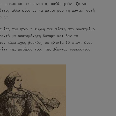
ο προσωπικό του μαντείο, καθώς φρόντιζε να
άτιο, αλλά είδα με τα μάτια μου τη μαγική αυτή
ους”.
ονίας του ήταν η τυφλή του πίστη στο αγαπημένο
λαχτό με ακαταμάχητη δύναμη και δεν το
ταν πάμφτωχος βοσκός, σε ηλικία 15 ετών, ένας
πίτι της μητέρας του, της Χάμκως, γυρεύοντας