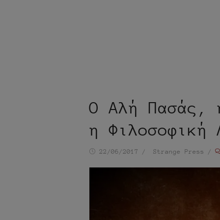
Ο Αλή Πασάς, 
η Φιλοσοφική 
Ημ/
Συντάκτης
22/06/2017
Strange Press
νία
δημοσίευσης