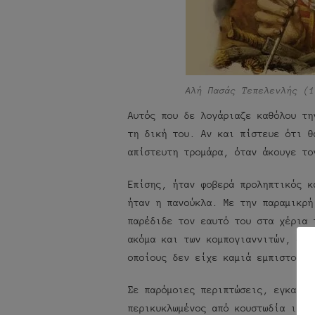
Αλή Πασάς Τεπελενλής (1
Αυτός που δε λογάριαζε καθόλου τη
τη δική του. Αν και πίστευε ότι θ
απίστευτη τρομάρα, όταν άκουγε το
Επίσης, ήταν φοβερά προληπτικός κ
ήταν η πανούκλα. Με την παραμικρή
παρέδιδε τον εαυτό του στα χέρια 
ακόμα και των κομπογιαννιτών, όχι
οποίους δεν είχε καμιά εμπιστοσύν
Σε παρόμοιες περιπτώσεις, εγκατέλ
περικυκλωμένος από κουστωδία ιατρ