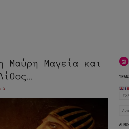
η Μαύρη Μαγεία και
i
Λίθος…
TRAN
0
Αναζ
για:
ΔΗΜΟ