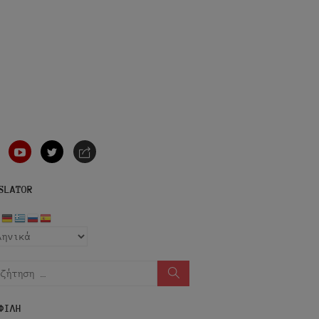
nstagram
youtube
twitter
e-
mail
SLATOR
ήτηση
Αναζήτηση
ΦΙΛΗ