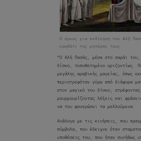
Ο όρκος για εκδίκηση του Αλή Πασ
κρεβάτι της μητέρας τους
“Ο Αλή Πασάς, μέσα στο σαράι του,
δίσκο, τοποθετημένο οριζοντίως. Π
μεγάλης αραβικής μαγείας, όπως εκ
περιστρεφόταν γύρω από διάφορα μα
στον μαγικό του δίσκο, στρέφοντας
μουρμουρίζοντας λέξεις και φράσει
να του φανερώσει τα μελλούμενα.
Ανάλογα με τις κινήσεις, που πραγ
σύμβολα, που έδειχνε όταν σταματο
υποθέσεις του, που ήταν συνήθως υ