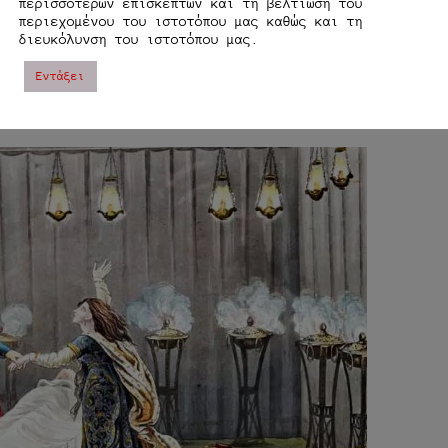
περισσοτέρων επισκεπτών και τη βελτίωση του
!”
περιεχομένου του ιστοτόπου μας καθώς και τη
διευκόλυνση του ιστοτόπου μας.
υς του, ο Γάλλος εξωμότης κι άλλοτε αξιωματικός
Εντάξει
ου αφού ασπάστηκε το Ισλάμ, ονομάστηκε Ibrahim
 περίεργο: