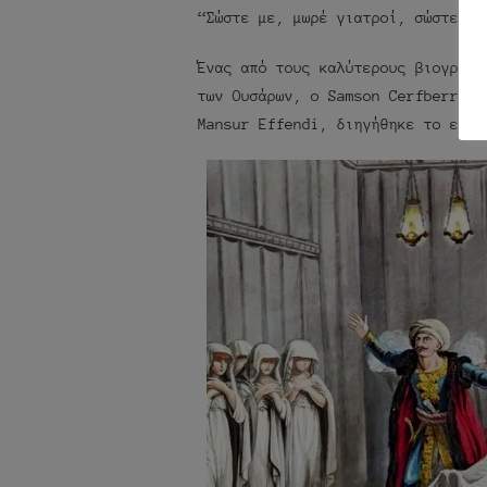
“Σώστε με, μωρέ γιατροί, σώστε με
Ένας από τους καλύτερους βιογράφο
των Ουσάρων, ο Samson Cerfberr, π
Mansur Effendi, διηγήθηκε το εξής