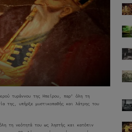
βερού τυράννου της Ηπείρου, παρ’ όλη τη
γία της, υπήρξε μυστικοπαθής και λάτρης του
όλη τη νεότητά του ως ληστής και κατόπιν