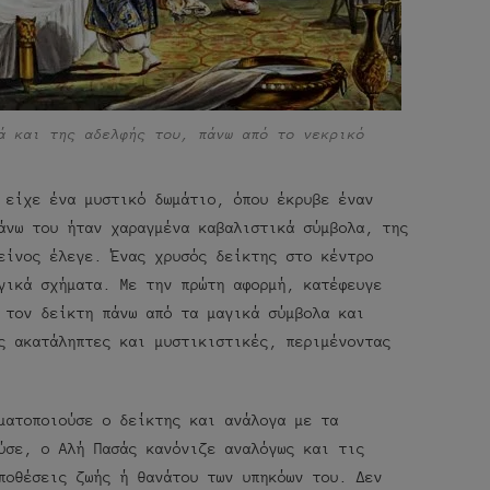
ά και της αδελφής του, πάνω από το νεκρικό
 είχε ένα μυστικό δωμάτιο, όπου έκρυβε έναν
άνω του ήταν χαραγμένα καβαλιστικά σύμβολα, της
είνος έλεγε. Ένας χρυσός δείκτης στο κέντρο
γικά σχήματα. Με την πρώτη αφορμή, κατέφευγε
 τον δείκτη πάνω από τα μαγικά σύμβολα και
ς ακατάληπτες και μυστικιστικές, περιμένοντας
ματοποιούσε ο δείκτης και ανάλογα με τα
ύσε, ο Αλή Πασάς κανόνιζε αναλόγως και τις
ποθέσεις ζωής ή θανάτου των υπηκόων του. Δεν