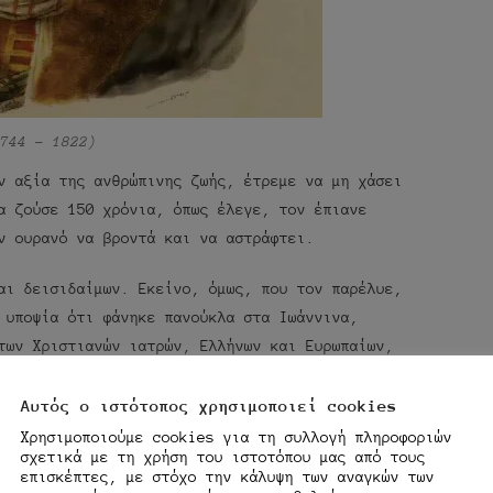
744 – 1822)
ν αξία της ανθρώπινης ζωής, έτρεμε να μη χάσει
α ζούσε 150 χρόνια, όπως έλεγε, τον έπιανε
ν ουρανό να βροντά και να αστράφτει.
αι δεισιδαίμων. Εκείνο, όμως, που τον παρέλυε,
 υποψία ότι φάνηκε πανούκλα στα Ιωάννινα,
των Χριστιανών ιατρών, Ελλήνων και Ευρωπαίων,
 όμως των Μουσουλμάνων και των Ιουδαίων, στους
η.
Αυτός ο ιστότοπος χρησιμοποιεί cookies
Χρησιμοποιούμε cookies για τη συλλογή πληροφοριών
ειπε τα Ιωάννινα και κατέφευγε στην Πρέβεζα,
σχετικά με τη χρήση του ιστοτόπου μας από τους
επισκέπτες, με στόχο την κάλυψη των αναγκών των
ών. Συνήθιζε να τους λέει, σιγοκλαίγοντας: