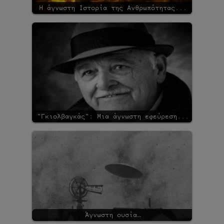
Η άγνωστη Ιστορία της Ανθρωπότητας...
"Γκιολβαγκάς": Μια άγνωστη εφεύρεση...
Άγνωστη ουσία…