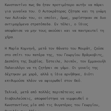
Κωνσταντίνο πως θα ήταν προτιμότερο αυτήν να πάρει
για γυναίκα του. Ο Αυτοκράτορας ζήτησε και τη γνώμη
των Αυλικών του, οι οποίοι, όμως, χωρίστηκαν σε δυο
αντιμαχόμενα στρατόπεδα. Εν τέλει, ο ίδιος
αποφάσισε να μην τους ακούσει και να παντρευτεί τη
χήρα.
Η Μαρία Κομνηνή, μετά τον θάνατο του Μουράτ, ζούσε
στο σπίτι του πατέρα της, του Γεωργίου Βράγκοβιτς,
Δεσπότη της Σερβίας. Έστειλε, λοιπόν, τον Εμμανουήλ
Παλαιολόγο να τη ζητήσει σε γάμο. Οι γονείς της
δέχτηκαν με χαρά, αλλά η ίδια αρνήθηκε, διότι
επιθυμούσε πλέον να αφιερωθεί στον Θεό.
Τελικά, μετά από πολλές περιπέτειες και
διαβουλεύσεις, αποφασίστηκε να νυμφευθεί ο
Κωνσταντίνος μία από τις θυγατέρες του Γεωργίου,