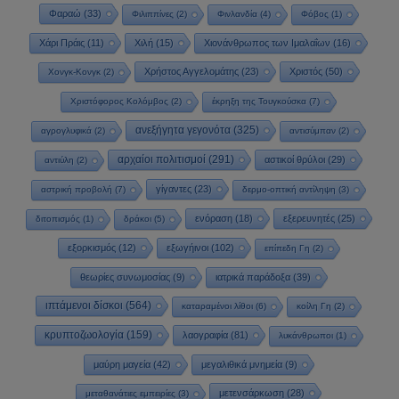
Φαραώ
(33)
Φιλιππίνες
(2)
Φινλανδία
(4)
Φόβος
(1)
Χάρι Πράις
(11)
Χιλή
(15)
Χιονάνθρωπος των Ιμαλαΐων
(16)
Χρήστος Αγγελομάτης
(23)
Χριστός
(50)
Χονγκ-Κονγκ
(2)
Χριστόφορος Κολόμβος
(2)
έκρηξη της Τουγκούσκα
(7)
ανεξήγητα γεγονότα
(325)
αγρογλυφικά
(2)
αντισύμπαν
(2)
αρχαίοι πολιτισμοί
(291)
αστικοί θρύλοι
(29)
αντιύλη
(2)
γίγαντες
(23)
αστρική προβολή
(7)
δερμο-οπτική αντίληψη
(3)
ενόραση
(18)
εξερευνητές
(25)
διτοπισμός
(1)
δράκοι
(5)
εξορκισμός
(12)
εξωγήινοι
(102)
επίπεδη Γη
(2)
θεωρίες συνωμοσίας
(9)
ιατρικά παράδοξα
(39)
ιπτάμενοι δίσκοι
(564)
καταραμένοι λίθοι
(6)
κοίλη Γη
(2)
κρυπτοζωολογία
(159)
λαογραφία
(81)
λυκάνθρωποι
(1)
μαύρη μαγεία
(42)
μεγαλιθικά μνημεία
(9)
μετενσάρκωση
(28)
μεταθανάτιες εμπειρίες
(3)