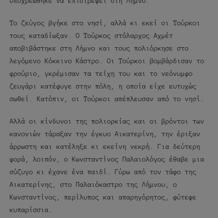
υποχρεώθηκε να επιστρέψει στη Λήμνο.
Το ζεύγος βγήκε στο νησί, αλλά κι εκεί οι Τούρκοι
τους καταδίωξαν. Ο Τούρκος στόλαρχος Αχμέτ
αποβιβάστηκε στη Λήμνο και τους πολιόρκησε στο
λεγόμενο Κόκκινο Κάστρο. Οι Τούρκοι βομβάρδισαν το
φρούριο, γκρέμισαν τα τείχη του και το νεόνυμφο
ζευγάρι κατέφυγε στην πόλη, η οποία είχε ευτυχώς
σωθεί. Κατόπιν, οι Τούρκοι απέπλευσαν από το νησί.
Αλλά οι κίνδυνοι της πολιορκίας και οι βρόντοι των
κανονιών τάραξαν την έγκυο Αικατερίνη, την έριξαν
άρρωστη και κατέληξε κι εκείνη νεκρή. Για δεύτερη
φορά, λοιπόν, ο Κωνσταντίνος Παλαιολόγος έθαβε μια
σύζυγο κι έχανε ένα παιδί. Γύρω από τον τάφο της
Αικατερίνης, στο Παλαιόκαστρο της Λήμνου, ο
Κωνσταντίνος, περίλυπος και απαρηγόρητος, φύτεψε
κυπαρίσσια.