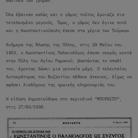
Βασιλέα των Ιβήρων.
Όλα έβαιναν καλώς και ο γάμος τούτος έμοιαζε πια
τετελεσμένο γεγονός. Όμως, ο γάμος δεν έγινε ποτέ
και η Κωνσταντινούπολη έπεσε στα χέρια των Τούρκων.
Ανήμερα της Άλωσης της Πόλης, στις 29 Μαΐου του
1453, ο Κωνσταντίνος Παλαιολόγος έπεσε νεκρός κοντά
στην Πύλη του Αγίου Ρωμανού, βαστώντας το σπαθί
του, έχοντας δώσει μια γενναία μάχη. Ο τελευταίος
Αυτοκράτορας του Βυζαντίου πέθανε άτεκνος, δίχως να
αφήσει διαδόχους της ηρωικής κληρονομιάς του.
Η είδηση δημοσιεύθηκε στο περιοδικό “ΜΠΟΥΚΕΤΟ”,
στις 27/03/1930…