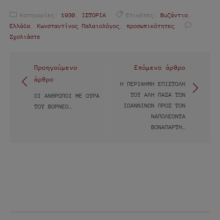
Κατηγορίες:
1930
,
ΙΣΤΟΡΙΑ
Ετικέτες:
Βυζάντιο
,
Ελλάδα
,
Κωνσταντίνος Παλαιολόγος
,
προσωπικότητες
Σχολιάστε
Πλοήγηση
Προηγούμενο
Επόμενο άρθρο
άρθρο
άρθρων
Η ΠΕΡΊΦΗΜΗ ΕΠΙΣΤΟΛΉ
ΤΟΥ ΑΛΉ ΠΑΣΆ ΤΩΝ
ΟΙ ΆΝΘΡΩΠΟΙ ΜΕ ΟΥΡΆ
ΙΩΑΝΝΊΝΩΝ ΠΡΟΣ ΤΟΝ
ΤΟΥ ΒΌΡΝΕΟ…
ΝΑΠΟΛΈΟΝΤΑ
ΒΟΝΑΠΆΡΤΗ…