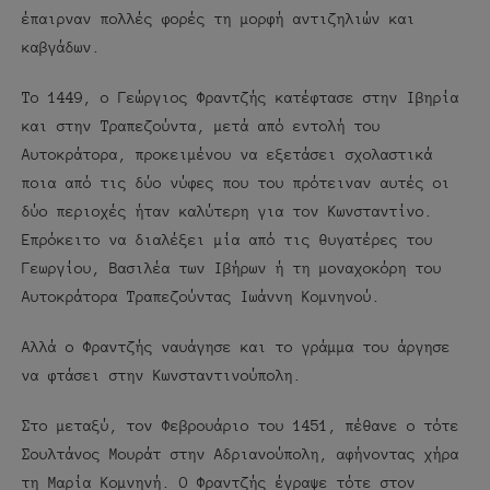
έπαιρναν πολλές φορές τη μορφή αντιζηλιών και
καβγάδων.
Το 1449, ο Γεώργιος Φραντζής κατέφτασε στην Ιβηρία
και στην Τραπεζούντα, μετά από εντολή του
Αυτοκράτορα, προκειμένου να εξετάσει σχολαστικά
ποια από τις δύο νύφες που του πρότειναν αυτές οι
δύο περιοχές ήταν καλύτερη για τον Κωνσταντίνο.
Επρόκειτο να διαλέξει μία από τις θυγατέρες του
Γεωργίου, Βασιλέα των Ιβήρων ή τη μοναχοκόρη του
Αυτοκράτορα Τραπεζούντας Ιωάννη Κομνηνού.
Αλλά ο Φραντζής ναυάγησε και το γράμμα του άργησε
να φτάσει στην Κωνσταντινούπολη.
Στο μεταξύ, τον Φεβρουάριο του 1451, πέθανε ο τότε
Σουλτάνος Μουράτ στην Αδριανούπολη, αφήνοντας χήρα
τη Μαρία Κομνηνή. Ο Φραντζής έγραψε τότε στον