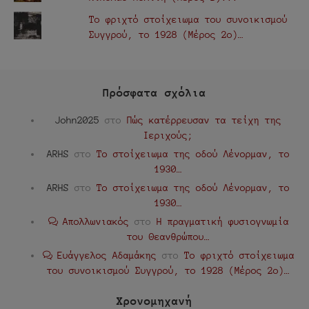
Το φριχτό στοίχειωμα του συνοικισμού
Συγγρού, το 1928 (Μέρος 2ο)…
Πρόσφατα σχόλια
John2025
στο
Πώς κατέρρευσαν τα τείχη της
Ιεριχούς;
ARHS
στο
Το στοίχειωμα της οδού Λένορμαν, το
1930…
ARHS
στο
Το στοίχειωμα της οδού Λένορμαν, το
1930…
Απολλωνιακός
στο
Η πραγματική φυσιογνωμία
του Θεανθρώπου…
Ευάγγελος Αδαμάκης
στο
Το φριχτό στοίχειωμα
του συνοικισμού Συγγρού, το 1928 (Μέρος 2ο)…
Χρονομηχανή