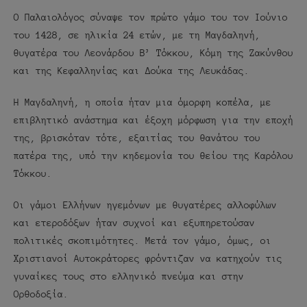
Ο Παλαιολόγος σύναψε τον πρώτο γάμο του τον Ιούνιο
του 1428, σε ηλικία 24 ετών, με τη Μαγδαληνή,
θυγατέρα του Λεονάρδου Β’ Τόκκου, Κόμη της Ζακύνθου
και της Κεφαλληνίας και Δούκα της Λευκάδας.
Η Μαγδαληνή, η οποία ήταν μια όμορφη κοπέλα, με
επιβλητικό ανάστημα και έξοχη μόρφωση για την εποχή
της, βρισκόταν τότε, εξαιτίας του θανάτου του
πατέρα της, υπό την κηδεμονία του θείου της Καρόλου
Τόκκου.
Οι γάμοι Ελλήνων ηγεμόνων με θυγατέρες αλλοφύλων
και ετεροδόξων ήταν συχνοί και εξυπηρετούσαν
πολιτικές σκοπιμότητες. Μετά τον γάμο, όμως, οι
Χριστιανοί Αυτοκράτορες φρόντιζαν να κατηχούν τις
γυναίκες τους στο ελληνικό πνεύμα και στην
Ορθοδοξία.