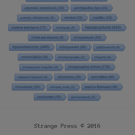
μηχανικές κατασκευές
(24)
μυστηριώδεις ήχοι
(10)
ναυάγια
(11)
νεράιδες
(13)
μυστικές αδελφότητες
(4)
παραψυχολογία
(643)
ουράνια φαινόμενα
(77)
πανδημίες
(6)
πλοία-φαντάσματα
(8)
πνευματισμός
(83)
προσωπικότητες
(449)
πόλτεργκαϊστ
(90)
ραβδοσκοπία
(4)
σπάνια βιβλία
(19)
σπηλαιογραφίες
(2)
στίγματα
(6)
στοιχειωμένα σπίτια
(279)
στοιχειωμένα παιχνίδια
(3)
τηλεκίνηση
(10)
τηλεπάθεια
(40)
σφαιρικοί κεραυνοί
(4)
υπνωτισμός
(25)
χαμένοι θησαυροί
(28)
υπόγειες στοές
(2)
χειρόγραφα
(40)
χρονομηχανές
(4)
Strange Press © 2016