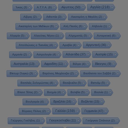
Αγγλία
(218)
Αίγυπτος
(50)
Ίνκας
(3)
Α.Τ.Υ.Α.
(6)
Αζόρες
(2)
Αιθιοπία
(3)
Αικατερίνη η Μεγάλη
(2)
Αικατερίνη των Μεδίκων
(6)
Αλή Πασάς
(6)
Αλβανία
(1)
Αλγερία
(5)
Αλεούτιες Νήσοι
(1)
Αλχημιστές
(5)
Ανταρκτική
(6)
Αργεντινή
(36)
Απολλώνιος ο Τυανέας
(4)
Αραβία
(4)
Ατλαντίδα
(37)
Αυστρία
(15)
Αρμενία
(2)
Αστρολογία
(4)
Αυστραλία
(13)
Αφροδίτη
(11)
Βίκινγκς
(9)
Βέλγιο
(4)
Βίκτωρ Ουγκώ
(3)
Βαρόνος Μινχάουζεν
(2)
Βασίλισσα του Σαββά
(2)
Βασιλιάς Σολομώντας
(4)
Βενεζουέλα
(5)
Βιετνάμ
(5)
Βλαντ Τέπες
(2)
Βοημία
(4)
Βολιβία
(5)
Βοσνία
(1)
Βραζιλία
(16)
Βυζάντιο
(15)
Βουλγαρία
(4)
Γαλλία
(159)
Γερμανία
(47)
Βόρειος Πόλος
(2)
Γιουγκοσλαβία
(11)
Γεώργιος Γκιόλβας
(1)
Γιούργκεν Σπάνουτ
(2)