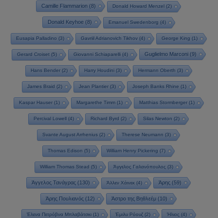
Camille Flammarion
(8)
Donald Howard Menzel
(2)
Donald Keyhoe
(8)
Emanuel Swedenborg
(4)
Eusapia Palladino
(3)
Gavriil Adrianovich Tikhov
(4)
George King
(1)
Guglielmo Marconi
(9)
Gerard Croiset
(5)
Giovanni Schiaparelli
(4)
Hans Bender
(2)
Harry Houdini
(3)
Hermann Oberth
(3)
James Braid
(2)
Jean Plantier
(3)
Joseph Banks Rhine
(1)
Kaspar Hauser
(1)
Margarethe Timm
(1)
Matthias Stormberger
(1)
Percival Lowell
(4)
Richard Byrd
(2)
Silas Newton
(2)
Svante August Arrhenius
(2)
Therese Neumann
(3)
Thomas Edison
(5)
William Henry Pickering
(7)
William Thomas Stead
(5)
Άγγελος Γαλανόπουλος
(3)
Άγγελος Τανάγρας
(130)
Άρης
(59)
Άλλεν Χάινεκ
(4)
Άρης Πουλιανός
(12)
Άστρο της Βηθλεέμ
(10)
Έλενα Πετρόβνα Μπλαβάτσκι
(1)
Έμιλυ Ρόουζ
(2)
Ήλιος
(4)