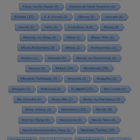
Κόμης του Σεν Ζερμέν
(2)
Κόμισσα de Saulx-Tavannes
(1)
Κύπρος
(12)
Λ. Δ. Κονγκό
(2)
Λίβανος
(3)
Λεμουρία
(4)
Λετονία
(3)
Λιβύη
(2)
Λουδοβίκος ΙΔ
(6)
Μάγιας
(3)
Μάγισσες του Σάλεμ
(4)
Μάλτα
(1)
Μάρκο Πόλο
(2)
Μέγας Αλέξανδρος
(9)
Μίθρας
(1)
Μαδαγασκάρη
(2)
Μαλάουι
(1)
Μαλαισία
(6)
Μαντάμ ντε Πομπαντούρ
(4)
Μεξικό
(24)
Μεσαίωνας
(29)
Μαρόκο
(6)
Μινωικός Πολιτισμός
(9)
Μογγολία
(2)
Μοζαμβίκη
(2)
Ν. Αφρική
(15)
Μπαχρέιν
(1)
Μυθολογία
(3)
Νέα Γουινέα
(4)
Νέα Ζηλανδία
(5)
Νήσος Μαν
(1)
Νήσος της Αναλήψεως
(1)
Ναπολέων
(10)
Νεπάλ
(8)
Ναΐτες Ιππότες
(3)
Νησί του Πάσχα
(4)
Νικαράγουα
(2)
Νικολά Τέσλα
(3)
Νικόλαος Πολίτης
(10)
Νικολάι Κονσταντίνοβιτς Ρέριχ
(1)