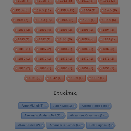
1913
(8)
1912
(7)
1916
(4)
1915
(3)
1911
(2)
1910
(5)
1909
(11)
1908
(12)
1905
(8)
1906
(1)
1904
(7)
1903
(18)
1902
(5)
1900
(6)
1901
(4)
1898
(2)
1897
(4)
1896
(2)
1895
(1)
1894
(3)
1891
(9)
1890
(9)
1893
(3)
1892
(1)
1889
(1)
1888
(1)
1887
(2)
1884
(1)
1883
(1)
1882
(3)
1880
(1)
1879
(1)
1877
(1)
1872
(1)
1871
(2)
1870
(2)
1868
(1)
1866
(1)
1857
(1)
1853
(1)
1851
(2)
1842
(1)
1839
(1)
1837
(1)
Ετικέτες
Aime Michel
(8)
Albert Moll
(1)
Alberto Perego
(6)
Alexander Graham Bell
(1)
Alexander Kazantsev
(6)
Allan Kardec
(2)
Athanasius Kircher
(4)
Bela Lugosi
(1)