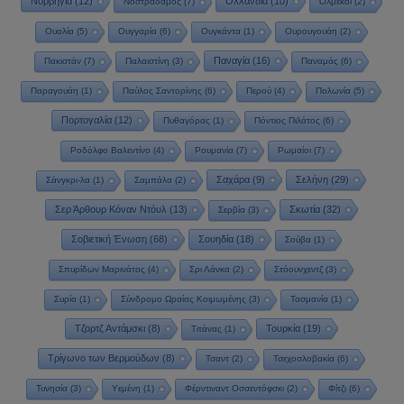
Νορβηγία
(12)
Ολλανδία
(10)
Νοστράδαμος
(7)
Ολμέκοι
(2)
Ουαλία
(5)
Ουγγαρία
(6)
Ουγκάντα
(1)
Ουρουγουάη
(2)
Παναγία
(16)
Πακιστάν
(7)
Παλαιστίνη
(3)
Παναμάς
(6)
Παραγουάη
(1)
Παύλος Σαντορίνης
(6)
Περού
(4)
Πολωνία
(5)
Πορτογαλία
(12)
Πυθαγόρας
(1)
Πόντιος Πιλάτος
(6)
Ροδόλφο Βαλεντίνο
(4)
Ρουμανία
(7)
Ρωμαίοι
(7)
Σαχάρα
(9)
Σελήνη
(29)
Σάνγκρι-λα
(1)
Σαμπάλα
(2)
Σερ Άρθουρ Κόναν Ντόυλ
(13)
Σκωτία
(32)
Σερβία
(3)
Σοβιετική Ένωση
(68)
Σουηδία
(18)
Σούβα
(1)
Σπυρίδων Μαρινάτος
(4)
Σρι Λάνκα
(2)
Στόουνχεντζ
(3)
Συρία
(1)
Σύνδρομο Ωραίας Κοιμωμένης
(3)
Τασμανία
(1)
Τζορτζ Αντάμσκι
(8)
Τουρκία
(19)
Τιτάνας
(1)
Τρίγωνο των Βερμούδων
(8)
Τσαντ
(2)
Τσεχοσλοβακία
(6)
Τυνησία
(3)
Υεμένη
(1)
Φέρντιναντ Οσσεντόφσκι
(2)
Φίτζι
(6)