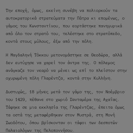
Την εποχή, όμως, εκείνη συνέβη να πολιορκούν τα
αυτοκρατορικά στρατεύματα την Πάτρα κι επομένως, ο
γάμος του Κωνσταντίνου, που εορτάστηκε πανηγυρικά
από όλο τον στρατό του, τελέστηκε στο στρατόπεδο,
κοντά στους μύλους, έξω από την πόλη.
Η Μαγδαληνή Τόκκου μετονομάστηκε σε Θεοδώρα, αλλά
δεν ευτύχησε να χαρεί τον άντρα της. Ο πόλεμος
ανάγκαζε τον νεαρό να μένει ως επί το πλείστον στην
οχυρωμένη πόλη Γλαρέντζα, κοντά στην Κυλλήνη.
Δυστυχώς, 18 μήνες μετά τον γάμο της, τον Νοέμβριο
του 1429, πέθανε στο χωριό Σανταμέρα της Αχαΐας.
Τάφηκε σε μια εκκλησία της Γλαρέντζας, έπειτα όμως
τα οστά της μεταφέρθηκαν στον Μυστρά, στη Μονή
Ζωοδότου, όπου βρίσκονταν οι τάφοι των δεσποτών
Παλαιολόγων της Πελοποννήσου.