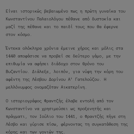
Είναι ιστορικώς βεβαιωμένο πως η πρώτη γυναίκα του
Κωνσταντίνου Παλαιολόγου πέθανε από δυστοκία και
μαζί της πέθανε και το παιδί τους που θα έφερνε
στον κόσμο.
Έντεκα ολόκληρα χρόνια έμεινε χήρος και μόλις στα
1440 αποφάσισε να προβεί σε δεύτερο γάμο, με την
επιθυμία να αφήσει διάδοχο στον θρόνο του
Βυζαντίου. Διάλεξε, λοιπόν, για νύφη την κόρη του
αφέντη της Λέσβου Δορίνου Α’ Γατελούζου. Η
μελλόνυμφος ονομαζόταν Αικατερίνη.
Ο ιστοριογράφος Φραντζής έλαβε εντολή από τον
Κωνσταντίνο να χρησιμεύσει ως προξενητής και
πράγματι, τον Ιούλιο του 1441, ο Φραντζής πήγε στη
Λέσβο και γύρισε πίσω, φέρνοντας τη συγκατάθεση της
κόρης και των γονιών της.