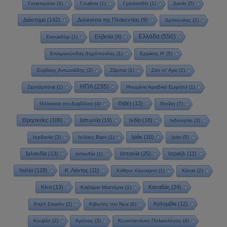
Γουατεμάλα
(3)
Γουιάνα
(1)
Γροιλανδία
(1)
Δανία
(5)
Διάστημα
(142)
Δούκισσα της Πλακεντίας
(9)
Δράκουλας
(2)
Ελλάδα
(550)
Ελβετία
(8)
Εκουαδόρ
(1)
Επαμεινώνδας Δημόπουλος
(1)
Ερρίκος Η'
(5)
Ευγένιος Αντωνιάδης
(3)
Ζάμπια
(1)
Ζαν ντ' Αρκ
(2)
ΗΠΑ
(235)
Ζιμπάμπουε
(1)
Ηνωμένα Αραβικά Εμιράτα
(1)
Θιβέτ
(12)
Θάλασσα του Διαβόλου
(4)
Θούλη
(7)
Θρησκείες
(106)
Ιαπωνία
(19)
Ινδία
(18)
Ινδονησία
(3)
Ιράκ
(10)
Ιορδανία
(3)
Ιούλιος Βερν
(1)
Ιράν
(5)
Ιρλανδία
(13)
Ισπανία
(25)
Ισραήλ
(11)
Ισλανδία
(1)
Ιταλία
(128)
Κ. Λόντος
(11)
Κάθριν Χάουαρντ
(1)
Κένυα
(2)
Κίνα
(13)
Καναδάς
(24)
Καβείρια Μυστήρια
(1)
Κολομβία
(12)
Καρλ Σαγκάν
(2)
Κιβωτός του Νώε
(6)
Κουβέιτ
(2)
Κρόνος
(3)
Κωνσταντίνος Παλαιολόγος
(4)