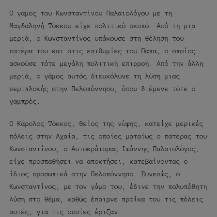
Ο γάμος του Κωνσταντίνου Παλαιολόγου με τη
Μαγδαληνή Τόκκου είχε πολιτικό σκοπό. Από τη μια
μεριά, ο Κωνσταντίνος υπάκουσε στη θέληση του
πατέρα του και στις επιθυμίες του Πάπα, ο οποίος
ασκούσε τότε μεγάλη πολιτική επιρροή. Από την άλλη
μεριά, ο γάμος αυτός διευκόλυνε τη λύση μιας
περιπλοκής στην Πελοπόννησο, όπου διέμενε τότε ο
γαμπρός.
Ο Κάρολος Τόκκος, θείος της νύφης, κατείχε μερικές
πόλεις στην Αχαΐα, τις οποίες ματαίως ο πατέρας του
Κωνσταντίνου, ο Αυτοκράτορας Ιωάννης Παλαιολόγος,
είχε προσπαθήσει να αποκτήσει, κατεβαίνοντας ο
ίδιος προσωπικά στην Πελοπόννησο. Συνεπώς, ο
Κωνσταντίνος, με τον γάμο του, έδινε την πολυπόθητη
λύση στο θέμα, καθώς έπαιρνε προίκα του τις πόλεις
αυτές, για τις οποίες έριζαν.