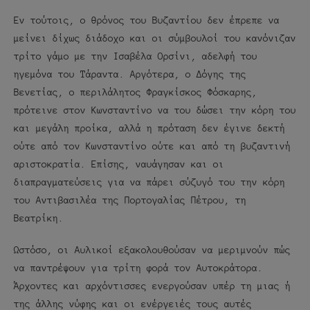
Εν τούτοις, ο θρόνος του Βυζαντίου δεν έπρεπε να
μείνει δίχως διάδοχο και οι σύμβουλοί του κανόνιζαν
τρίτο γάμο με την Ισαβέλα Ορσίνι, αδελφή του
ηγεμόνα του Τάραντα. Αργότερα, ο Δόγης της
Βενετίας, ο περιλάλητος Φραγκίσκος Φόσκαρης,
πρότεινε στον Κωνσταντίνο να του δώσει την κόρη του
και μεγάλη προίκα, αλλά η πρόταση δεν έγινε δεκτή
ούτε από τον Κωνσταντίνο ούτε και από τη βυζαντινή
αριστοκρατία. Επίσης, ναυάγησαν και οι
διαπραγματεύσεις για να πάρει σύζυγό του την κόρη
του Αντιβασιλέα της Πορτογαλίας Πέτρου, τη
Βεατρίκη.
Ωστόσο, οι Αυλικοί εξακολουθούσαν να μεριμνούν πώς
να παντρέψουν για τρίτη φορά τον Αυτοκράτορα.
Άρχοντες και αρχόντισσες ενεργούσαν υπέρ τη μιας ή
της άλλης νύφης και οι ενέργειές τους αυτές