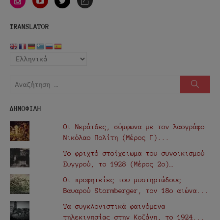
mail
TRANSLATOR
Αναζήτηση
Αναζή
για:
ΔΗΜΟΦΙΛΗ
Οι Νεράιδες, σύμφωνα με τον λαογράφο
Νικόλαο Πολίτη (Μέρος Γ)...
Το φριχτό στοίχειωμα του συνοικισμού
Συγγρού, το 1928 (Μέρος 2ο)…
Οι προφητείες του μυστηριώδους
Βαυαρού Stormberger, τον 18ο αιώνα...
Τα συγκλονιστικά φαινόμενα
τηλεκινησίας στην Κοζάνη, το 1924...