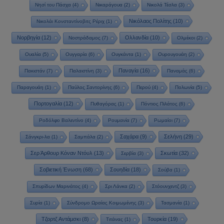
Νησί του Πάσχα
(4)
Νικαράγουα
(2)
Νικολά Τέσλα
(3)
Νικόλαος Πολίτης
(10)
Νικολάι Κονσταντίνοβιτς Ρέριχ
(1)
Νορβηγία
(12)
Ολλανδία
(10)
Νοστράδαμος
(7)
Ολμέκοι
(2)
Ουαλία
(5)
Ουγγαρία
(6)
Ουγκάντα
(1)
Ουρουγουάη
(2)
Παναγία
(16)
Πακιστάν
(7)
Παλαιστίνη
(3)
Παναμάς
(6)
Παραγουάη
(1)
Παύλος Σαντορίνης
(6)
Περού
(4)
Πολωνία
(5)
Πορτογαλία
(12)
Πυθαγόρας
(1)
Πόντιος Πιλάτος
(6)
Ροδόλφο Βαλεντίνο
(4)
Ρουμανία
(7)
Ρωμαίοι
(7)
Σαχάρα
(9)
Σελήνη
(29)
Σάνγκρι-λα
(1)
Σαμπάλα
(2)
Σερ Άρθουρ Κόναν Ντόυλ
(13)
Σκωτία
(32)
Σερβία
(3)
Σοβιετική Ένωση
(68)
Σουηδία
(18)
Σούβα
(1)
Σπυρίδων Μαρινάτος
(4)
Σρι Λάνκα
(2)
Στόουνχεντζ
(3)
Συρία
(1)
Σύνδρομο Ωραίας Κοιμωμένης
(3)
Τασμανία
(1)
Τζορτζ Αντάμσκι
(8)
Τουρκία
(19)
Τιτάνας
(1)