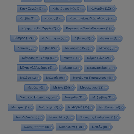
Κολομβία
(12)
Καρλ Σαγκάν
(2)
Κιβωτός του Νώε
(6)
Κουβέιτ
(2)
Κρόνος
(3)
Κωνσταντίνος Παλαιολόγος
(4)
Κόμης του Σεν Ζερμέν
(2)
Κόμισσα de Saulx-Tavannes
(1)
Κύπρος
(12)
Λ. Δ. Κονγκό
(2)
Λίβανος
(3)
Λεμουρία
(4)
Λετονία
(3)
Λιβύη
(2)
Λουδοβίκος ΙΔ
(6)
Μάγιας
(3)
Μάγισσες του Σάλεμ
(4)
Μάλτα
(1)
Μάρκο Πόλο
(2)
Μέγας Αλέξανδρος
(9)
Μίθρας
(1)
Μαδαγασκάρη
(2)
Μαλάουι
(1)
Μαλαισία
(6)
Μαντάμ ντε Πομπαντούρ
(4)
Μεξικό
(24)
Μεσαίωνας
(29)
Μαρόκο
(6)
Μινωικός Πολιτισμός
(9)
Μογγολία
(2)
Μοζαμβίκη
(2)
Ν. Αφρική
(15)
Μπαχρέιν
(1)
Μυθολογία
(3)
Νέα Γουινέα
(4)
Νέα Ζηλανδία
(5)
Νήσος Μαν
(1)
Νήσος της Αναλήψεως
(1)
Ναπολέων
(10)
Νεπάλ
(8)
Ναΐτες Ιππότες
(3)