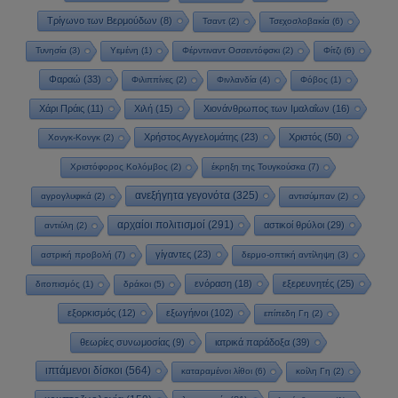
Τρίγωνο των Βερμούδων
(8)
Τσαντ
(2)
Τσεχοσλοβακία
(6)
Τυνησία
(3)
Υεμένη
(1)
Φέρντιναντ Οσσεντόφσκι
(2)
Φίτζι
(6)
Φαραώ
(33)
Φιλιππίνες
(2)
Φινλανδία
(4)
Φόβος
(1)
Χάρι Πράις
(11)
Χιλή
(15)
Χιονάνθρωπος των Ιμαλαΐων
(16)
Χρήστος Αγγελομάτης
(23)
Χριστός
(50)
Χονγκ-Κονγκ
(2)
Χριστόφορος Κολόμβος
(2)
έκρηξη της Τουγκούσκα
(7)
ανεξήγητα γεγονότα
(325)
αγρογλυφικά
(2)
αντισύμπαν
(2)
αρχαίοι πολιτισμοί
(291)
αστικοί θρύλοι
(29)
αντιύλη
(2)
γίγαντες
(23)
αστρική προβολή
(7)
δερμο-οπτική αντίληψη
(3)
ενόραση
(18)
εξερευνητές
(25)
διτοπισμός
(1)
δράκοι
(5)
εξορκισμός
(12)
εξωγήινοι
(102)
επίπεδη Γη
(2)
θεωρίες συνωμοσίας
(9)
ιατρικά παράδοξα
(39)
ιπτάμενοι δίσκοι
(564)
καταραμένοι λίθοι
(6)
κοίλη Γη
(2)