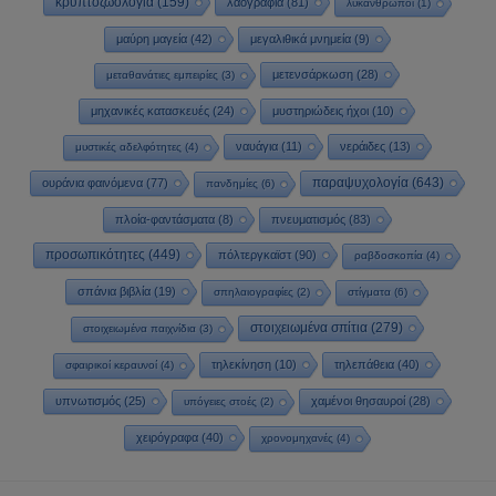
κρυπτοζωολογία
(159)
λαογραφία
(81)
λυκάνθρωποι
(1)
μαύρη μαγεία
(42)
μεγαλιθικά μνημεία
(9)
μετενσάρκωση
(28)
μεταθανάτιες εμπειρίες
(3)
μηχανικές κατασκευές
(24)
μυστηριώδεις ήχοι
(10)
ναυάγια
(11)
νεράιδες
(13)
μυστικές αδελφότητες
(4)
παραψυχολογία
(643)
ουράνια φαινόμενα
(77)
πανδημίες
(6)
πλοία-φαντάσματα
(8)
πνευματισμός
(83)
προσωπικότητες
(449)
πόλτεργκαϊστ
(90)
ραβδοσκοπία
(4)
σπάνια βιβλία
(19)
σπηλαιογραφίες
(2)
στίγματα
(6)
στοιχειωμένα σπίτια
(279)
στοιχειωμένα παιχνίδια
(3)
τηλεκίνηση
(10)
τηλεπάθεια
(40)
σφαιρικοί κεραυνοί
(4)
υπνωτισμός
(25)
χαμένοι θησαυροί
(28)
υπόγειες στοές
(2)
χειρόγραφα
(40)
χρονομηχανές
(4)