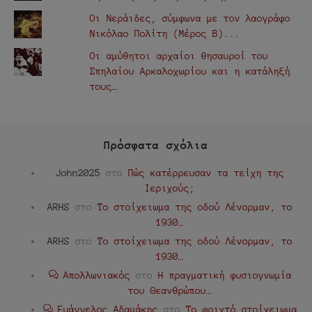
Οι Νεράιδες, σύμφωνα με τον λαογράφο
Νικόλαο Πολίτη (Μέρος Β)...
Οι αμύθητοι αρχαίοι θησαυροί του
Σπηλαίου Αρκαλοχωρίου και η κατάληξή
τους…
Πρόσφατα σχόλια
John2025
στο
Πώς κατέρρευσαν τα τείχη της
Ιεριχούς;
ARHS
στο
Το στοίχειωμα της οδού Λένορμαν, το
1930…
ARHS
στο
Το στοίχειωμα της οδού Λένορμαν, το
1930…
Απολλωνιακός
στο
Η πραγματική φυσιογνωμία
του Θεανθρώπου…
Ευάγγελος Αδαμάκης
στο
Το φριχτό στοίχειωμα