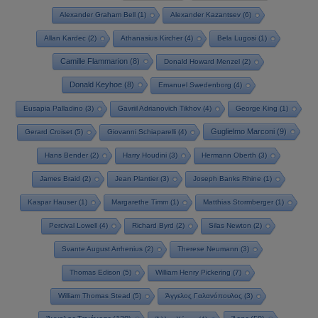
Alexander Graham Bell
(1)
Alexander Kazantsev
(6)
Allan Kardec
(2)
Athanasius Kircher
(4)
Bela Lugosi
(1)
Camille Flammarion
(8)
Donald Howard Menzel
(2)
Donald Keyhoe
(8)
Emanuel Swedenborg
(4)
Eusapia Palladino
(3)
Gavriil Adrianovich Tikhov
(4)
George King
(1)
Guglielmo Marconi
(9)
Gerard Croiset
(5)
Giovanni Schiaparelli
(4)
Hans Bender
(2)
Harry Houdini
(3)
Hermann Oberth
(3)
James Braid
(2)
Jean Plantier
(3)
Joseph Banks Rhine
(1)
Kaspar Hauser
(1)
Margarethe Timm
(1)
Matthias Stormberger
(1)
Percival Lowell
(4)
Richard Byrd
(2)
Silas Newton
(2)
Svante August Arrhenius
(2)
Therese Neumann
(3)
Thomas Edison
(5)
William Henry Pickering
(7)
William Thomas Stead
(5)
Άγγελος Γαλανόπουλος
(3)