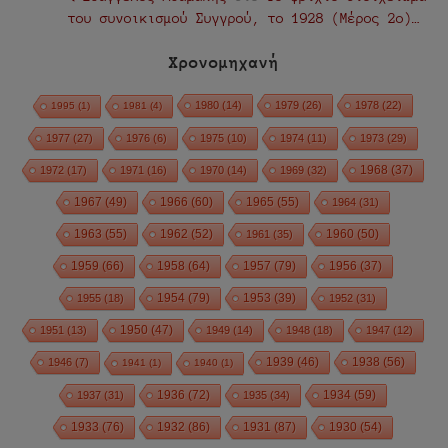
του συνοικισμού Συγγρού, το 1928 (Μέρος 2ο)…
Χρονομηχανή
1980
(14)
1979
(26)
1978
(22)
1995
(1)
1981
(4)
1977
(27)
1976
(6)
1975
(10)
1974
(11)
1973
(29)
1972
(17)
1971
(16)
1970
(14)
1969
(32)
1968
(37)
1967
(49)
1966
(60)
1965
(55)
1964
(31)
1963
(55)
1962
(52)
1960
(50)
1961
(35)
1959
(66)
1958
(64)
1957
(79)
1956
(37)
1954
(79)
1955
(18)
1953
(39)
1952
(31)
1950
(47)
1951
(13)
1949
(14)
1948
(18)
1947
(12)
1939
(46)
1938
(56)
1946
(7)
1941
(1)
1940
(1)
1936
(72)
1934
(59)
1937
(31)
1935
(34)
1933
(76)
1932
(86)
1931
(87)
1930
(54)