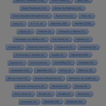
Άγγελος Τανάγρας
(130)
Άρης
(59)
Άλλεν Χάινεκ
(4)
Άρης Πουλιανός
(12)
Άστρο της Βηθλεέμ
(10)
Έλενα Πετρόβνα Μπλαβάτσκι
(1)
Έμιλυ Ρόουζ
(2)
Ήλιος
(4)
Αγγλία
(218)
Αίγυπτος
(50)
Ίνκας
(3)
Α.Τ.Υ.Α.
(6)
Αζόρες
(2)
Αιθιοπία
(3)
Αικατερίνη η Μεγάλη
(2)
Αικατερίνη των Μεδίκων
(6)
Αλή Πασάς
(6)
Αλβανία
(1)
Αλγερία
(5)
Αλεούτιες Νήσοι
(1)
Αλχημιστές
(5)
Ανταρκτική
(6)
Αργεντινή
(36)
Απολλώνιος ο Τυανέας
(4)
Αραβία
(4)
Ατλαντίδα
(37)
Αυστρία
(15)
Αρμενία
(2)
Αστρολογία
(4)
Αυστραλία
(13)
Αφροδίτη
(11)
Βίκινγκς
(9)
Βέλγιο
(4)
Βίκτωρ Ουγκώ
(3)
Βαρόνος Μινχάουζεν
(2)
Βασίλισσα του Σαββά
(2)
Βασιλιάς Σολομώντας
(4)
Βενεζουέλα
(5)
Βιετνάμ
(5)
Βλαντ Τέπες
(2)
Βοημία
(4)
Βολιβία
(5)
Βοσνία
(1)
Βραζιλία
(16)
Βυζάντιο
(15)
Βουλγαρία
(4)