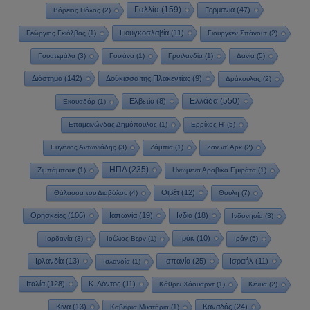
Γαλλία
(159)
Γερμανία
(47)
Βόρειος Πόλος
(2)
Γιουγκοσλαβία
(11)
Γεώργιος Γκιόλβας
(1)
Γιούργκεν Σπάνουτ
(2)
Γουατεμάλα
(3)
Γουιάνα
(1)
Γροιλανδία
(1)
Δανία
(5)
Διάστημα
(142)
Δούκισσα της Πλακεντίας
(9)
Δράκουλας
(2)
Ελλάδα
(550)
Ελβετία
(8)
Εκουαδόρ
(1)
Επαμεινώνδας Δημόπουλος
(1)
Ερρίκος Η'
(5)
Ευγένιος Αντωνιάδης
(3)
Ζάμπια
(1)
Ζαν ντ' Αρκ
(2)
ΗΠΑ
(235)
Ζιμπάμπουε
(1)
Ηνωμένα Αραβικά Εμιράτα
(1)
Θιβέτ
(12)
Θάλασσα του Διαβόλου
(4)
Θούλη
(7)
Θρησκείες
(106)
Ιαπωνία
(19)
Ινδία
(18)
Ινδονησία
(3)
Ιράκ
(10)
Ιορδανία
(3)
Ιούλιος Βερν
(1)
Ιράν
(5)
Ιρλανδία
(13)
Ισπανία
(25)
Ισραήλ
(11)
Ισλανδία
(1)
Ιταλία
(128)
Κ. Λόντος
(11)
Κάθριν Χάουαρντ
(1)
Κένυα
(2)
Κίνα
(13)
Καναδάς
(24)
Καβείρια Μυστήρια
(1)