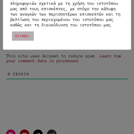
πληροφοριών σχετικά με τη χρήση του ιστοτόπου
μας από τους επισκέπτες, με στόχο την κάλυψη
των αναγκών των περισσοτέρων επισκεπτών και τη
βελτίωση του περιεχομένου του ιστοτόπου μας
καθώς και τη διευκόλυνση του ιστοτόπου μας.
Εντάξει
{}
[+]
This site uses Akismet to reduce spam.
Learn how
your comment data is processed.
0
ΣΧΌΛΙΑ
instagram
youtube
twitter
e-