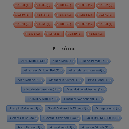
1888
(1)
1887
(2)
1884
(1)
1883
(1)
1882
(3)
1880
(1)
1879
(1)
1877
(1)
1872
(1)
1871
(2)
1870
(2)
1868
(1)
1866
(1)
1857
(1)
1853
(1)
1851
(2)
1842
(1)
1839
(1)
1837
(1)
Ετικέτες
Aime Michel
(8)
Albert Moll
(1)
Alberto Perego
(6)
Alexander Graham Bell
(1)
Alexander Kazantsev
(6)
Allan Kardec
(2)
Athanasius Kircher
(4)
Bela Lugosi
(1)
Camille Flammarion
(8)
Donald Howard Menzel
(2)
Donald Keyhoe
(8)
Emanuel Swedenborg
(4)
Eusapia Palladino
(3)
Gavriil Adrianovich Tikhov
(4)
George King
(1)
Guglielmo Marconi
(9)
Gerard Croiset
(5)
Giovanni Schiaparelli
(4)
Hans Bender
(2)
Harry Houdini
(3)
Hermann Oberth
(3)