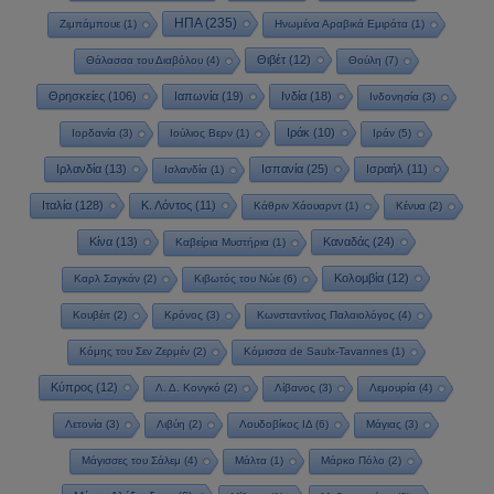
ΗΠΑ
(235)
Ζιμπάμπουε
(1)
Ηνωμένα Αραβικά Εμιράτα
(1)
Θιβέτ
(12)
Θάλασσα του Διαβόλου
(4)
Θούλη
(7)
Θρησκείες
(106)
Ιαπωνία
(19)
Ινδία
(18)
Ινδονησία
(3)
Ιράκ
(10)
Ιορδανία
(3)
Ιούλιος Βερν
(1)
Ιράν
(5)
Ιρλανδία
(13)
Ισπανία
(25)
Ισραήλ
(11)
Ισλανδία
(1)
Ιταλία
(128)
Κ. Λόντος
(11)
Κάθριν Χάουαρντ
(1)
Κένυα
(2)
Κίνα
(13)
Καναδάς
(24)
Καβείρια Μυστήρια
(1)
Κολομβία
(12)
Καρλ Σαγκάν
(2)
Κιβωτός του Νώε
(6)
Κουβέιτ
(2)
Κρόνος
(3)
Κωνσταντίνος Παλαιολόγος
(4)
Κόμης του Σεν Ζερμέν
(2)
Κόμισσα de Saulx-Tavannes
(1)
Κύπρος
(12)
Λ. Δ. Κονγκό
(2)
Λίβανος
(3)
Λεμουρία
(4)
Λετονία
(3)
Λιβύη
(2)
Λουδοβίκος ΙΔ
(6)
Μάγιας
(3)
Μάγισσες του Σάλεμ
(4)
Μάλτα
(1)
Μάρκο Πόλο
(2)