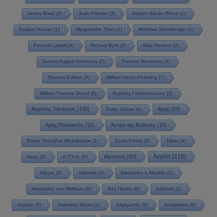
James Braid
(2)
Jean Plantier
(3)
Joseph Banks Rhine
(1)
Kaspar Hauser
(1)
Margarethe Timm
(1)
Matthias Stormberger
(1)
Percival Lowell
(4)
Richard Byrd
(2)
Silas Newton
(2)
Svante August Arrhenius
(2)
Therese Neumann
(3)
Thomas Edison
(5)
William Henry Pickering
(7)
William Thomas Stead
(5)
Άγγελος Γαλανόπουλος
(3)
Άγγελος Τανάγρας
(130)
Άρης
(59)
Άλλεν Χάινεκ
(4)
Άρης Πουλιανός
(12)
Άστρο της Βηθλεέμ
(10)
Έλενα Πετρόβνα Μπλαβάτσκι
(1)
Έμιλυ Ρόουζ
(2)
Ήλιος
(4)
Αγγλία
(218)
Αίγυπτος
(50)
Ίνκας
(3)
Α.Τ.Υ.Α.
(6)
Αζόρες
(2)
Αιθιοπία
(3)
Αικατερίνη η Μεγάλη
(2)
Αικατερίνη των Μεδίκων
(6)
Αλή Πασάς
(6)
Αλβανία
(1)
Αλγερία
(5)
Αλεούτιες Νήσοι
(1)
Αλχημιστές
(5)
Ανταρκτική
(6)