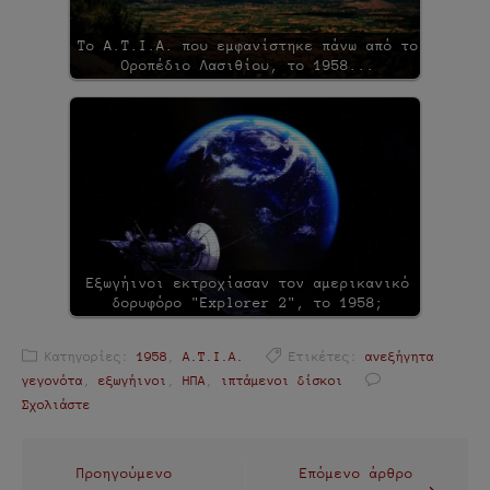
Το Α.Τ.Ι.Α. που εμφανίστηκε πάνω από το
Οροπέδιο Λασιθίου, το 1958...
Εξωγήινοι εκτροχίασαν τον αμερικανικό
δορυφόρο "Explorer 2", το 1958;
Κατηγορίες:
1958
,
Α.Τ.Ι.Α.
Ετικέτες:
ανεξήγητα
γεγονότα
,
εξωγήινοι
,
ΗΠΑ
,
ιπτάμενοι δίσκοι
Σχολιάστε
Πλοήγηση
Προηγούμενο
Επόμενο άρθρο