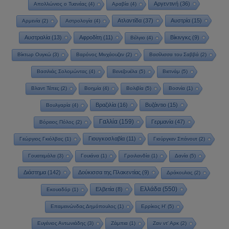
Αργεντινή
(36)
Απολλώνιος ο Τυανέας
(4)
Αραβία
(4)
Ατλαντίδα
(37)
Αυστρία
(15)
Αρμενία
(2)
Αστρολογία
(4)
Αυστραλία
(13)
Αφροδίτη
(11)
Βίκινγκς
(9)
Βέλγιο
(4)
Βίκτωρ Ουγκώ
(3)
Βαρόνος Μινχάουζεν
(2)
Βασίλισσα του Σαββά
(2)
Βασιλιάς Σολομώντας
(4)
Βενεζουέλα
(5)
Βιετνάμ
(5)
Βλαντ Τέπες
(2)
Βοημία
(4)
Βολιβία
(5)
Βοσνία
(1)
Βραζιλία
(16)
Βυζάντιο
(15)
Βουλγαρία
(4)
Γαλλία
(159)
Γερμανία
(47)
Βόρειος Πόλος
(2)
Γιουγκοσλαβία
(11)
Γεώργιος Γκιόλβας
(1)
Γιούργκεν Σπάνουτ
(2)
Γουατεμάλα
(3)
Γουιάνα
(1)
Γροιλανδία
(1)
Δανία
(5)
Διάστημα
(142)
Δούκισσα της Πλακεντίας
(9)
Δράκουλας
(2)
Ελλάδα
(550)
Ελβετία
(8)
Εκουαδόρ
(1)
Επαμεινώνδας Δημόπουλος
(1)
Ερρίκος Η'
(5)
Ευγένιος Αντωνιάδης
(3)
Ζάμπια
(1)
Ζαν ντ' Αρκ
(2)