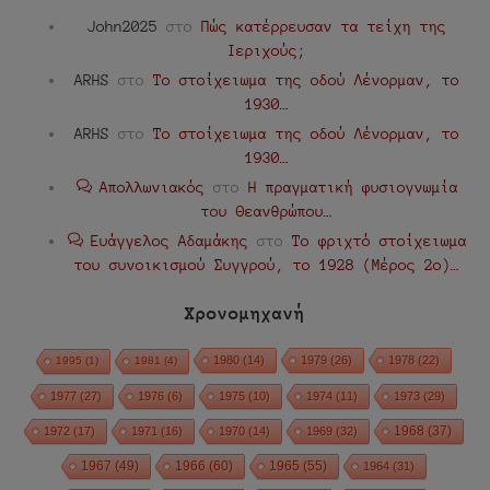
John2025
στο
Πώς κατέρρευσαν τα τείχη της
Ιεριχούς;
ARHS
στο
Το στοίχειωμα της οδού Λένορμαν, το
1930…
ARHS
στο
Το στοίχειωμα της οδού Λένορμαν, το
1930…
Απολλωνιακός
στο
Η πραγματική φυσιογνωμία
του Θεανθρώπου…
Ευάγγελος Αδαμάκης
στο
Το φριχτό στοίχειωμα
του συνοικισμού Συγγρού, το 1928 (Μέρος 2ο)…
Χρονομηχανή
1980
(14)
1979
(26)
1978
(22)
1995
(1)
1981
(4)
1977
(27)
1976
(6)
1975
(10)
1974
(11)
1973
(29)
1972
(17)
1971
(16)
1970
(14)
1969
(32)
1968
(37)
1967
(49)
1966
(60)
1965
(55)
1964
(31)