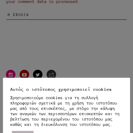
your comment data is processed.
0
ΣΧΌΛΙΑ
instagram
youtube
twitter
e-
mail
Αυτός ο ιστότοπος χρησιμοποιεί cookies
TRANSLATOR
Χρησιμοποιούμε cookies για τη συλλογή
πληροφοριών σχετικά με τη χρήση του ιστοτόπου
μας από τους επισκέπτες, με στόχο την κάλυψη
των αναγκών των περισσοτέρων επισκεπτών και τη
βελτίωση του περιεχομένου του ιστοτόπου μας
Αναζήτηση
καθώς και τη διευκόλυνση του ιστοτόπου μας.
Αναζή
για: