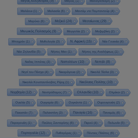
Μέγας Αλέξανδρος
(9)
Μίθρας
(1)
Μαδαγασκάρη
(2)
Μαλάουι
(1)
Μαλαισία
(6)
Μαντάμ ντε Πομπαντούρ
(4)
Μεξικό
(24)
Μεσαίωνας
(29)
Μαρόκο
(6)
Μινωικός Πολιτισμός
(9)
Μογγολία
(2)
Μοζαμβίκη
(2)
Ν. Αφρική
(15)
Μπαχρέιν
(1)
Μυθολογία
(3)
Νέα Γουινέα
(4)
Νέα Ζηλανδία
(5)
Νήσος Μαν
(1)
Νήσος της Αναλήψεως
(1)
Ναπολέων
(10)
Νεπάλ
(8)
Ναΐτες Ιππότες
(3)
Νησί του Πάσχα
(4)
Νικαράγουα
(2)
Νικολά Τέσλα
(3)
Νικόλαος Πολίτης
(10)
Νικολάι Κονσταντίνοβιτς Ρέριχ
(1)
Νορβηγία
(12)
Ολλανδία
(10)
Νοστράδαμος
(7)
Ολμέκοι
(2)
Ουαλία
(5)
Ουγγαρία
(6)
Ουγκάντα
(1)
Ουρουγουάη
(2)
Παναγία
(16)
Πακιστάν
(7)
Παλαιστίνη
(3)
Παναμάς
(6)
Παραγουάη
(1)
Παύλος Σαντορίνης
(6)
Περού
(4)
Πολωνία
(5)
Πορτογαλία
(12)
Πυθαγόρας
(1)
Πόντιος Πιλάτος
(6)