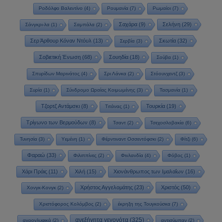
Ροδόλφο Βαλεντίνο
(4)
Ρουμανία
(7)
Ρωμαίοι
(7)
Σαχάρα
(9)
Σελήνη
(29)
Σάνγκρι-λα
(1)
Σαμπάλα
(2)
Σερ Άρθουρ Κόναν Ντόυλ
(13)
Σκωτία
(32)
Σερβία
(3)
Σοβιετική Ένωση
(68)
Σουηδία
(18)
Σούβα
(1)
Σπυρίδων Μαρινάτος
(4)
Σρι Λάνκα
(2)
Στόουνχεντζ
(3)
Συρία
(1)
Σύνδρομο Ωραίας Κοιμωμένης
(3)
Τασμανία
(1)
Τζορτζ Αντάμσκι
(8)
Τουρκία
(19)
Τιτάνας
(1)
Τρίγωνο των Βερμούδων
(8)
Τσαντ
(2)
Τσεχοσλοβακία
(6)
Τυνησία
(3)
Υεμένη
(1)
Φέρντιναντ Οσσεντόφσκι
(2)
Φίτζι
(6)
Φαραώ
(33)
Φιλιππίνες
(2)
Φινλανδία
(4)
Φόβος
(1)
Χάρι Πράις
(11)
Χιλή
(15)
Χιονάνθρωπος των Ιμαλαΐων
(16)
Χρήστος Αγγελομάτης
(23)
Χριστός
(50)
Χονγκ-Κονγκ
(2)
Χριστόφορος Κολόμβος
(2)
έκρηξη της Τουγκούσκα
(7)
ανεξήγητα γεγονότα
(325)
αγρογλυφικά
(2)
αντισύμπαν
(2)