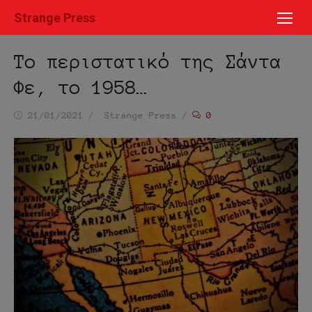
Μετάβαση
Strange Press
στο
περιεχόμενο
Το περιστατικό της Σάντα
Φε, το 1958…
Ημ/
Συντάκτης
21/01/2021
Strange Press
0
νία
δημοσίευσης