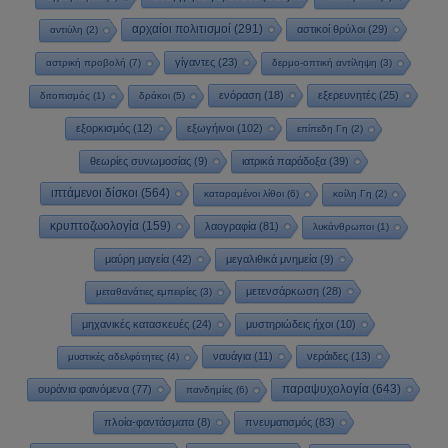
αρχαίοι πολιτισμοί
(291)
αστικοί θρύλοι
(29)
αντιύλη
(2)
γίγαντες
(23)
αστρική προβολή
(7)
δερμο-οπτική αντίληψη
(3)
ενόραση
(18)
εξερευνητές
(25)
διτοπισμός
(1)
δράκοι
(5)
εξορκισμός
(12)
εξωγήινοι
(102)
επίπεδη Γη
(2)
θεωρίες συνωμοσίας
(9)
ιατρικά παράδοξα
(39)
ιπτάμενοι δίσκοι
(564)
καταραμένοι λίθοι
(6)
κοίλη Γη
(2)
κρυπτοζωολογία
(159)
λαογραφία
(81)
λυκάνθρωποι
(1)
μαύρη μαγεία
(42)
μεγαλιθικά μνημεία
(9)
μετενσάρκωση
(28)
μεταθανάτιες εμπειρίες
(3)
μηχανικές κατασκευές
(24)
μυστηριώδεις ήχοι
(10)
ναυάγια
(11)
νεράιδες
(13)
μυστικές αδελφότητες
(4)
παραψυχολογία
(643)
ουράνια φαινόμενα
(77)
πανδημίες
(6)
πλοία-φαντάσματα
(8)
πνευματισμός
(83)