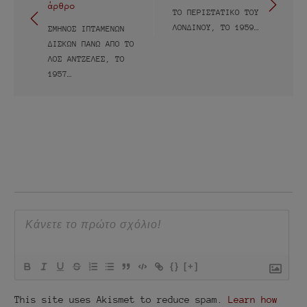
άρθρο
άρθρων
ΤΟ ΠΕΡΙΣΤΑΤΙΚΌ ΤΟΥ
ΛΟΝΔΊΝΟΥ, ΤΟ 1959…
ΣΜΉΝΟΣ ΙΠΤΆΜΕΝΩΝ
ΔΊΣΚΩΝ ΠΆΝΩ ΑΠΌ ΤΟ
ΛΟΣ ΆΝΤΖΕΛΕΣ, ΤΟ
1957…
{}
[+]
This site uses Akismet to reduce spam.
Learn how