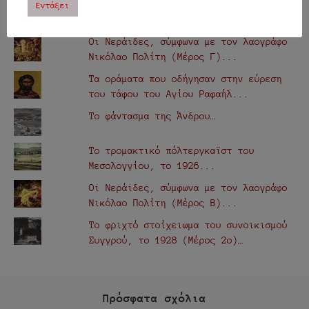
Εντάξει
ΔΗΜΟΦΙΛΗ
Οι Νεράιδες, σύμφωνα με τον λαογράφο
Νικόλαο Πολίτη (Μέρος Γ)...
Τα οράματα που οδήγησαν στην εύρεση
του τάφου του Αγίου Ραφαήλ...
Το φάντασμα της Άνδρου…
Το τρομακτικό πόλτεργκαϊστ του
Μεσολογγίου, το 1926...
Οι Νεράιδες, σύμφωνα με τον λαογράφο
Νικόλαο Πολίτη (Μέρος Β)...
Το φριχτό στοίχειωμα του συνοικισμού
Συγγρού, το 1928 (Μέρος 2ο)…
Πρόσφατα σχόλια