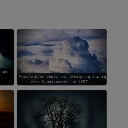
α με
ν
Μυστηριώδες νέφος και ανεξήγητη έκρηξη
στην Ουάσινγκτον, το 1957...