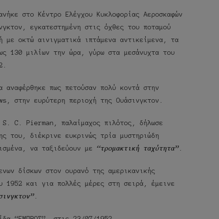
ανήκε στο Κέντρο Ελέγχου Κυκλοφορίας Αεροσκαφών
νγκτον, εγκατεστημένη στις όχθες του ποταμού
ή με οκτώ αινιγματικά ιπτάμενα αντικείμενα, τα
ως 130 μιλίων την ώρα, γύρω στα μεσάνυχτα του
2.
α αναφέρθηκε πως πετούσαν πολύ κοντά στην
ws, στην ευρύτερη περιοχή της Ουάσινγκτον.
 S. C. Pierman, παλαίμαχος πιλότος, δήλωσε
ης του, διέκρινε ευκρινώς τρία μυστηριώδη
τισμένα, να ταξιδεύουν με
“τρομακτική ταχύτητα”
.
ενων δίσκων στον ουρανό της αμερικανικής
υ 1952 και για πολλές μέρες στη σειρά, έμεινε
σινγκτον”
.
ίδα “ΕΜΠΡΟΣ”, στις 23/07/1952…