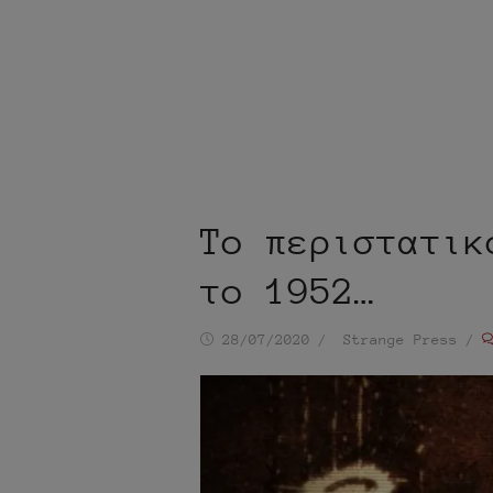
Το περιστατικ
το 1952…
Ημ/
Συντάκτης
28/07/2020
Strange Press
νία
δημοσίευσης