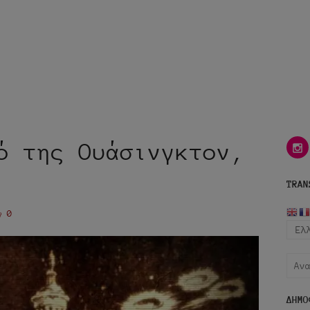
ό της Ουάσινγκτον,
i
TRAN
0
Αναζ
για:
ΔΗΜΟ