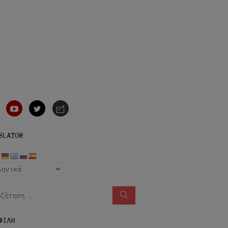
nstagram
youtube
twitter
e-
mail
SLATOR
ήτηση
Αναζήτηση
ΦΙΛΗ