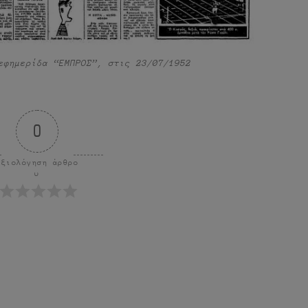
εφημερίδα “ΕΜΠΡΟΣ”, στις 23/07/1952
0
Αξιολόγηση άρθρο
υ