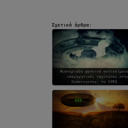
Σχετικά άρθρα:
Μυστηριώδη φωτεινά αντικείμεν
υπερηχητικές ταχύτητες στη
Ουάσινγκτον, το 1952...