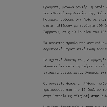
Πράγματι, μονάδα ραντάρ, η οποία 
του εθνικού αεροδρομίου της Ουάσι
Πότομακ, ανέφερε ότι ήρθε σε επαφ
οποία ταξίδευαν με ταχύτητα 100 έ
Σαββάτου, στις 19 Ιουλίου του 195
Τα άγνωστης προέλευσης αντικείμεν
Αεροπορική Στρατιωτική Βάση Andre
Σε σχετική έκθεσή του, ο Σμηναγός
εξάλλου ότι κατά τη διάρκεια πτήσ
ιπτάμενα αντικείμενα, λαμπρώς φω
Οι συνεχείς θεάσεις πλήθους ιπτάμ
πρωτεύουσας από τις 12 Ιουλίου το
στην Ιστορία ως
“Εισβολή στην Ουά
Η είδηση δημοσιεύθηκε στην εφημερ