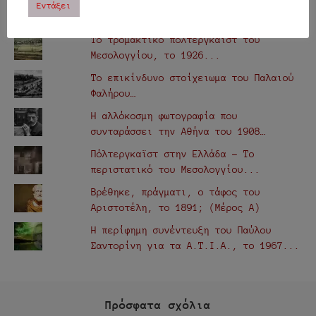
Εντάξει
ΔΗΜΟΦΙΛΗ
Το τρομακτικό πόλτεργκαϊστ του
Μεσολογγίου, το 1926...
Το επικίνδυνο στοίχειωμα του Παλαιού
Φαλήρου…
Η αλλόκοσμη φωτογραφία που
συνταράσσει την Αθήνα του 1908…
Πόλτεργκαϊστ στην Ελλάδα - Το
περιστατικό του Μεσολογγίου...
Βρέθηκε, πράγματι, ο τάφος του
Αριστοτέλη, το 1891; (Μέρος Α)
Η περίφημη συνέντευξη του Παύλου
Σαντορίνη για τα Α.Τ.Ι.Α., τo 1967...
Πρόσφατα σχόλια