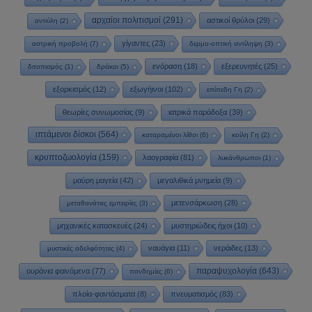
αρχαίοι πολιτισμοί
(291)
αστικοί θρύλοι
(29)
αντιύλη
(2)
γίγαντες
(23)
αστρική προβολή
(7)
δερμο-οπτική αντίληψη
(3)
ενόραση
(18)
εξερευνητές
(25)
διτοπισμός
(1)
δράκοι
(5)
εξορκισμός
(12)
εξωγήινοι
(102)
επίπεδη Γη
(2)
θεωρίες συνωμοσίας
(9)
ιατρικά παράδοξα
(39)
ιπτάμενοι δίσκοι
(564)
καταραμένοι λίθοι
(6)
κοίλη Γη
(2)
κρυπτοζωολογία
(159)
λαογραφία
(81)
λυκάνθρωποι
(1)
μαύρη μαγεία
(42)
μεγαλιθικά μνημεία
(9)
μετενσάρκωση
(28)
μεταθανάτιες εμπειρίες
(3)
μηχανικές κατασκευές
(24)
μυστηριώδεις ήχοι
(10)
ναυάγια
(11)
νεράιδες
(13)
μυστικές αδελφότητες
(4)
παραψυχολογία
(643)
ουράνια φαινόμενα
(77)
πανδημίες
(6)
πλοία-φαντάσματα
(8)
πνευματισμός
(83)