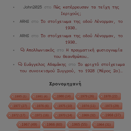
John2025
στο
Πώς κατέρρευσαν τα τείχη της
Ιεριχούς;
ARHS
στο
Το στοίχειωμα της οδού Λένορμαν, το
1930…
ARHS
στο
Το στοίχειωμα της οδού Λένορμαν, το
1930…
Απολλωνιακός
στο
Η πραγματική φυσιογνωμία
του Θεανθρώπου…
Ευάγγελος Αδαμάκης
στο
Το φριχτό στοίχειωμα
του συνοικισμού Συγγρού, το 1928 (Μέρος 2ο)…
Χρονομηχανή
1980
(14)
1979
(26)
1978
(22)
1995
(1)
1981
(4)
1977
(27)
1976
(6)
1975
(10)
1974
(11)
1973
(29)
1972
(17)
1971
(16)
1970
(14)
1969
(32)
1968
(37)
1967
(49)
1966
(60)
1965
(55)
1964
(31)