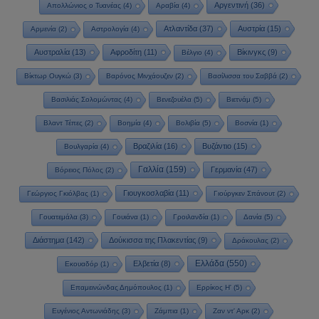
Αργεντινή
(36)
Απολλώνιος ο Τυανέας
(4)
Αραβία
(4)
Ατλαντίδα
(37)
Αυστρία
(15)
Αρμενία
(2)
Αστρολογία
(4)
Αυστραλία
(13)
Αφροδίτη
(11)
Βίκινγκς
(9)
Βέλγιο
(4)
Βίκτωρ Ουγκώ
(3)
Βαρόνος Μινχάουζεν
(2)
Βασίλισσα του Σαββά
(2)
Βασιλιάς Σολομώντας
(4)
Βενεζουέλα
(5)
Βιετνάμ
(5)
Βλαντ Τέπες
(2)
Βοημία
(4)
Βολιβία
(5)
Βοσνία
(1)
Βραζιλία
(16)
Βυζάντιο
(15)
Βουλγαρία
(4)
Γαλλία
(159)
Γερμανία
(47)
Βόρειος Πόλος
(2)
Γιουγκοσλαβία
(11)
Γεώργιος Γκιόλβας
(1)
Γιούργκεν Σπάνουτ
(2)
Γουατεμάλα
(3)
Γουιάνα
(1)
Γροιλανδία
(1)
Δανία
(5)
Διάστημα
(142)
Δούκισσα της Πλακεντίας
(9)
Δράκουλας
(2)
Ελλάδα
(550)
Ελβετία
(8)
Εκουαδόρ
(1)
Επαμεινώνδας Δημόπουλος
(1)
Ερρίκος Η'
(5)
Ευγένιος Αντωνιάδης
(3)
Ζάμπια
(1)
Ζαν ντ' Αρκ
(2)