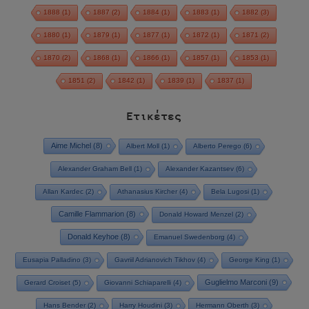
1888
(1)
1887
(2)
1884
(1)
1883
(1)
1882
(3)
1880
(1)
1879
(1)
1877
(1)
1872
(1)
1871
(2)
1870
(2)
1868
(1)
1866
(1)
1857
(1)
1853
(1)
1851
(2)
1842
(1)
1839
(1)
1837
(1)
Ετικέτες
Aime Michel
(8)
Albert Moll
(1)
Alberto Perego
(6)
Alexander Graham Bell
(1)
Alexander Kazantsev
(6)
Allan Kardec
(2)
Athanasius Kircher
(4)
Bela Lugosi
(1)
Camille Flammarion
(8)
Donald Howard Menzel
(2)
Donald Keyhoe
(8)
Emanuel Swedenborg
(4)
Eusapia Palladino
(3)
Gavriil Adrianovich Tikhov
(4)
George King
(1)
Guglielmo Marconi
(9)
Gerard Croiset
(5)
Giovanni Schiaparelli
(4)
Hans Bender
(2)
Harry Houdini
(3)
Hermann Oberth
(3)