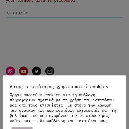
your comment data is processed.
0
ΣΧΌΛΙΑ
instagram
youtube
twitter
e-
mail
Αυτός ο ιστότοπος χρησιμοποιεί cookies
TRANSLATOR
Χρησιμοποιούμε cookies για τη συλλογή
πληροφοριών σχετικά με τη χρήση του ιστοτόπου
μας από τους επισκέπτες, με στόχο την κάλυψη
των αναγκών των περισσοτέρων επισκεπτών και τη
βελτίωση του περιεχομένου του ιστοτόπου μας
Αναζήτηση
Αναζή
καθώς και τη διευκόλυνση του ιστοτόπου μας.
για: