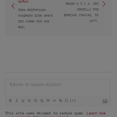
άρθρο
άρθρων
ΘΈΑΣΗ Α.Τ.Ι.Α. ΣΤΟ
VERCELLI ΤΗΣ
ΠΌΣΑ ΜΥΣΤΗΡΙΏΔΗ
ΒΌΡΕΙΑΣ ΙΤΑΛΊΑΣ, ΤΟ
ΠΛΆΣΜΑΤΑ ΖΟΥΝ ΆΡΑΓΕ
1977…
ΣΤΗ ΛΊΜΝΗ ΤΟΥ ΛΟΧ
ΝΕΣ;
{}
[+]
This site uses Akismet to reduce spam.
Learn how