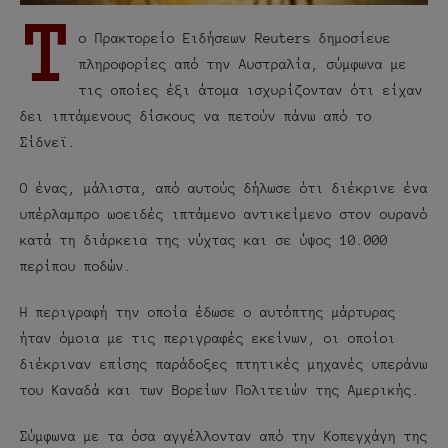
Τ
ο Πρακτορείο Ειδήσεων Reuters δημοσίευε
πληροφορίες από την Αυστραλία, σύμφωνα με
τις οποίες έξι άτομα ισχυρίζονταν ότι είχαν
δει ιπτάμενους δίσκους να πετούν πάνω από το
Σίδνεϊ.
Ο ένας, μάλιστα, από αυτούς δήλωσε ότι διέκρινε ένα
υπέρλαμπρο ωοειδές ιπτάμενο αντικείμενο στον ουρανό
κατά τη διάρκεια της νύχτας και σε ύψος 10.000
περίπου ποδών.
Η περιγραφή την οποία έδωσε ο αυτόπτης μάρτυρας
ήταν όμοια με τις περιγραφές εκείνων, οι οποίοι
διέκριναν επίσης παράδοξες πτητικές μηχανές υπεράνω
του Καναδά και των Βορείων Πολιτειών της Αμερικής.
Σύμφωνα με τα όσα αγγέλλονταν από την Κοπεγχάγη της