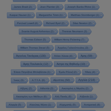
James Braid
(2)
Jean Plantier
(3)
Joseph Banks Rhine
(1)
Kaspar Hauser
(1)
Margarethe Timm
(1)
Matthias Stormberger
(1)
Percival Lowell
(4)
Richard Byrd
(2)
Silas Newton
(2)
Svante August Arrhenius
(2)
Therese Neumann
(3)
Thomas Edison
(5)
William Henry Pickering
(7)
William Thomas Stead
(5)
Άγγελος Γαλανόπουλος
(3)
Άγγελος Τανάγρας
(130)
Άρης
(59)
Άλλεν Χάινεκ
(4)
Άρης Πουλιανός
(12)
Άστρο της Βηθλεέμ
(10)
Έλενα Πετρόβνα Μπλαβάτσκι
(1)
Έμιλυ Ρόουζ
(2)
Ήλιος
(4)
Αγγλία
(218)
Αίγυπτος
(50)
Ίνκας
(3)
Α.Τ.Υ.Α.
(6)
Αζόρες
(2)
Αιθιοπία
(3)
Αικατερίνη η Μεγάλη
(2)
Αικατερίνη των Μεδίκων
(6)
Αλή Πασάς
(6)
Αλβανία
(1)
Αλγερία
(5)
Αλεούτιες Νήσοι
(1)
Αλχημιστές
(5)
Ανταρκτική
(6)