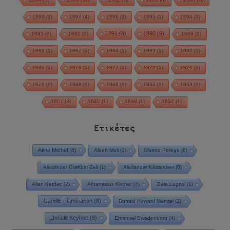
1898
(2)
1897
(4)
1896
(2)
1895
(1)
1894
(3)
1891
(9)
1890
(9)
1893
(3)
1892
(1)
1889
(1)
1888
(1)
1887
(2)
1884
(1)
1883
(1)
1882
(3)
1880
(1)
1879
(1)
1877
(1)
1872
(1)
1871
(2)
1870
(2)
1868
(1)
1866
(1)
1857
(1)
1853
(1)
1851
(2)
1842
(1)
1839
(1)
1837
(1)
Ετικέτες
Aime Michel
(8)
Albert Moll
(1)
Alberto Perego
(6)
Alexander Graham Bell
(1)
Alexander Kazantsev
(6)
Allan Kardec
(2)
Athanasius Kircher
(4)
Bela Lugosi
(1)
Camille Flammarion
(8)
Donald Howard Menzel
(2)
Donald Keyhoe
(8)
Emanuel Swedenborg
(4)