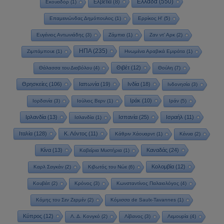
Ελλάδα
(550)
Ελβετία
(8)
Εκουαδόρ
(1)
Επαμεινώνδας Δημόπουλος
(1)
Ερρίκος Η'
(5)
Ευγένιος Αντωνιάδης
(3)
Ζάμπια
(1)
Ζαν ντ' Αρκ
(2)
ΗΠΑ
(235)
Ζιμπάμπουε
(1)
Ηνωμένα Αραβικά Εμιράτα
(1)
Θιβέτ
(12)
Θάλασσα του Διαβόλου
(4)
Θούλη
(7)
Θρησκείες
(106)
Ιαπωνία
(19)
Ινδία
(18)
Ινδονησία
(3)
Ιράκ
(10)
Ιορδανία
(3)
Ιούλιος Βερν
(1)
Ιράν
(5)
Ιρλανδία
(13)
Ισπανία
(25)
Ισραήλ
(11)
Ισλανδία
(1)
Ιταλία
(128)
Κ. Λόντος
(11)
Κάθριν Χάουαρντ
(1)
Κένυα
(2)
Κίνα
(13)
Καναδάς
(24)
Καβείρια Μυστήρια
(1)
Κολομβία
(12)
Καρλ Σαγκάν
(2)
Κιβωτός του Νώε
(6)
Κουβέιτ
(2)
Κρόνος
(3)
Κωνσταντίνος Παλαιολόγος
(4)
Κόμης του Σεν Ζερμέν
(2)
Κόμισσα de Saulx-Tavannes
(1)
Κύπρος
(12)
Λ. Δ. Κονγκό
(2)
Λίβανος
(3)
Λεμουρία
(4)