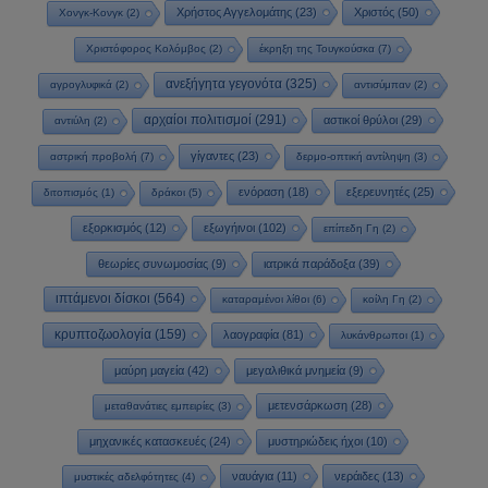
Χρήστος Αγγελομάτης
(23)
Χριστός
(50)
Χονγκ-Κονγκ
(2)
Χριστόφορος Κολόμβος
(2)
έκρηξη της Τουγκούσκα
(7)
ανεξήγητα γεγονότα
(325)
αγρογλυφικά
(2)
αντισύμπαν
(2)
αρχαίοι πολιτισμοί
(291)
αστικοί θρύλοι
(29)
αντιύλη
(2)
γίγαντες
(23)
αστρική προβολή
(7)
δερμο-οπτική αντίληψη
(3)
ενόραση
(18)
εξερευνητές
(25)
διτοπισμός
(1)
δράκοι
(5)
εξορκισμός
(12)
εξωγήινοι
(102)
επίπεδη Γη
(2)
θεωρίες συνωμοσίας
(9)
ιατρικά παράδοξα
(39)
ιπτάμενοι δίσκοι
(564)
καταραμένοι λίθοι
(6)
κοίλη Γη
(2)
κρυπτοζωολογία
(159)
λαογραφία
(81)
λυκάνθρωποι
(1)
μαύρη μαγεία
(42)
μεγαλιθικά μνημεία
(9)
μετενσάρκωση
(28)
μεταθανάτιες εμπειρίες
(3)
μηχανικές κατασκευές
(24)
μυστηριώδεις ήχοι
(10)
ναυάγια
(11)
νεράιδες
(13)
μυστικές αδελφότητες
(4)