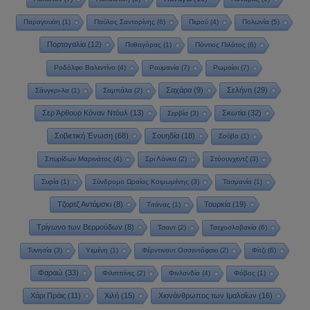
Παραγουάη
(1)
Παύλος Σαντορίνης
(6)
Περού
(4)
Πολωνία
(5)
Πορτογαλία
(12)
Πυθαγόρας
(1)
Πόντιος Πιλάτος
(6)
Ροδόλφο Βαλεντίνο
(4)
Ρουμανία
(7)
Ρωμαίοι
(7)
Σαχάρα
(9)
Σελήνη
(29)
Σάνγκρι-λα
(1)
Σαμπάλα
(2)
Σερ Άρθουρ Κόναν Ντόυλ
(13)
Σκωτία
(32)
Σερβία
(3)
Σοβιετική Ένωση
(68)
Σουηδία
(18)
Σούβα
(1)
Σπυρίδων Μαρινάτος
(4)
Σρι Λάνκα
(2)
Στόουνχεντζ
(3)
Συρία
(1)
Σύνδρομο Ωραίας Κοιμωμένης
(3)
Τασμανία
(1)
Τζορτζ Αντάμσκι
(8)
Τουρκία
(19)
Τιτάνας
(1)
Τρίγωνο των Βερμούδων
(8)
Τσαντ
(2)
Τσεχοσλοβακία
(6)
Τυνησία
(3)
Υεμένη
(1)
Φέρντιναντ Οσσεντόφσκι
(2)
Φίτζι
(6)
Φαραώ
(33)
Φιλιππίνες
(2)
Φινλανδία
(4)
Φόβος
(1)
Χάρι Πράις
(11)
Χιλή
(15)
Χιονάνθρωπος των Ιμαλαΐων
(16)