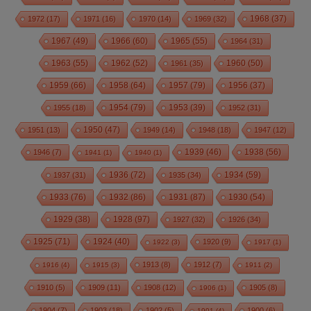
1972
(17)
1971
(16)
1970
(14)
1969
(32)
1968
(37)
1967
(49)
1966
(60)
1965
(55)
1964
(31)
1963
(55)
1962
(52)
1960
(50)
1961
(35)
1959
(66)
1958
(64)
1957
(79)
1956
(37)
1954
(79)
1955
(18)
1953
(39)
1952
(31)
1950
(47)
1951
(13)
1949
(14)
1948
(18)
1947
(12)
1939
(46)
1938
(56)
1946
(7)
1941
(1)
1940
(1)
1936
(72)
1934
(59)
1937
(31)
1935
(34)
1933
(76)
1932
(86)
1931
(87)
1930
(54)
1928
(97)
1929
(38)
1927
(32)
1926
(34)
1925
(71)
1924
(40)
1920
(9)
1922
(3)
1917
(1)
1913
(8)
1912
(7)
1916
(4)
1915
(3)
1911
(2)
1910
(5)
1909
(11)
1908
(12)
1905
(8)
1906
(1)
1904
(7)
1903
(18)
1902
(5)
1900
(6)
1901
(4)