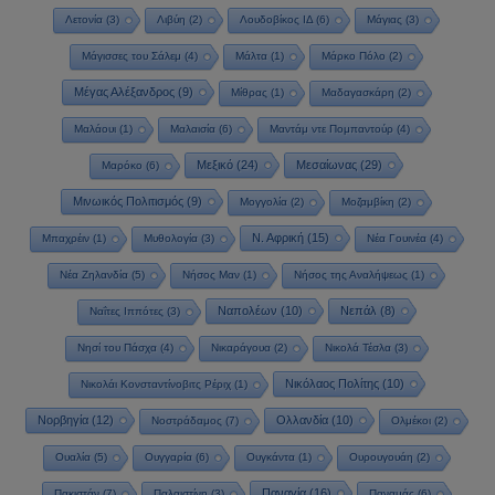
Λετονία
(3)
Λιβύη
(2)
Λουδοβίκος ΙΔ
(6)
Μάγιας
(3)
Μάγισσες του Σάλεμ
(4)
Μάλτα
(1)
Μάρκο Πόλο
(2)
Μέγας Αλέξανδρος
(9)
Μίθρας
(1)
Μαδαγασκάρη
(2)
Μαλάουι
(1)
Μαλαισία
(6)
Μαντάμ ντε Πομπαντούρ
(4)
Μεξικό
(24)
Μεσαίωνας
(29)
Μαρόκο
(6)
Μινωικός Πολιτισμός
(9)
Μογγολία
(2)
Μοζαμβίκη
(2)
Ν. Αφρική
(15)
Μπαχρέιν
(1)
Μυθολογία
(3)
Νέα Γουινέα
(4)
Νέα Ζηλανδία
(5)
Νήσος Μαν
(1)
Νήσος της Αναλήψεως
(1)
Ναπολέων
(10)
Νεπάλ
(8)
Ναΐτες Ιππότες
(3)
Νησί του Πάσχα
(4)
Νικαράγουα
(2)
Νικολά Τέσλα
(3)
Νικόλαος Πολίτης
(10)
Νικολάι Κονσταντίνοβιτς Ρέριχ
(1)
Νορβηγία
(12)
Ολλανδία
(10)
Νοστράδαμος
(7)
Ολμέκοι
(2)
Ουαλία
(5)
Ουγγαρία
(6)
Ουγκάντα
(1)
Ουρουγουάη
(2)
Παναγία
(16)
Πακιστάν
(7)
Παλαιστίνη
(3)
Παναμάς
(6)