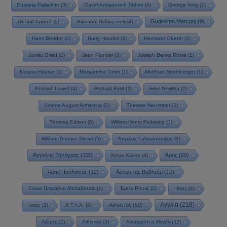
Eusapia Palladino
(3)
Gavriil Adrianovich Tikhov
(4)
George King
(1)
Guglielmo Marconi
(9)
Gerard Croiset
(5)
Giovanni Schiaparelli
(4)
Hans Bender
(2)
Harry Houdini
(3)
Hermann Oberth
(3)
James Braid
(2)
Jean Plantier
(3)
Joseph Banks Rhine
(1)
Kaspar Hauser
(1)
Margarethe Timm
(1)
Matthias Stormberger
(1)
Percival Lowell
(4)
Richard Byrd
(2)
Silas Newton
(2)
Svante August Arrhenius
(2)
Therese Neumann
(3)
Thomas Edison
(5)
William Henry Pickering
(7)
William Thomas Stead
(5)
Άγγελος Γαλανόπουλος
(3)
Άγγελος Τανάγρας
(130)
Άρης
(59)
Άλλεν Χάινεκ
(4)
Άρης Πουλιανός
(12)
Άστρο της Βηθλεέμ
(10)
Έλενα Πετρόβνα Μπλαβάτσκι
(1)
Έμιλυ Ρόουζ
(2)
Ήλιος
(4)
Αγγλία
(218)
Αίγυπτος
(50)
Ίνκας
(3)
Α.Τ.Υ.Α.
(6)
Αζόρες
(2)
Αιθιοπία
(3)
Αικατερίνη η Μεγάλη
(2)