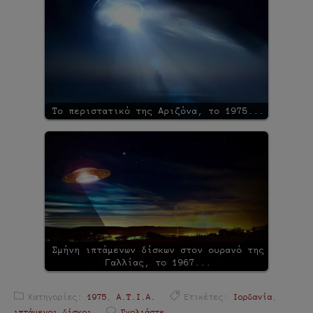
Το περιστατικό της Αριζόνα, το 1975...
Σμήνη ιπτάμενων δίσκων στον ουρανό της
Γαλλίας, το 1967...
Κατηγορίες:
1975
,
Α.Τ.Ι.Α.
Ετικέτες:
Ιορδανία
,
ιπτάμενοι δίσκοι
Σχολιάστε