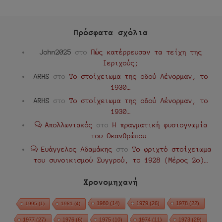
Πρόσφατα σχόλια
John2025
στο
Πώς κατέρρευσαν τα τείχη της
Ιεριχούς;
ARHS
στο
Το στοίχειωμα της οδού Λένορμαν, το
1930…
ARHS
στο
Το στοίχειωμα της οδού Λένορμαν, το
1930…
Απολλωνιακός
στο
Η πραγματική φυσιογνωμία
του Θεανθρώπου…
Ευάγγελος Αδαμάκης
στο
Το φριχτό στοίχειωμα
του συνοικισμού Συγγρού, το 1928 (Μέρος 2ο)…
Χρονομηχανή
1980
(14)
1979
(26)
1978
(22)
1995
(1)
1981
(4)
1977
(27)
1976
(6)
1975
(10)
1974
(11)
1973
(29)