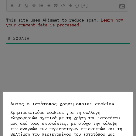
{}
[+]
This site uses Akismet to reduce spam.
Learn how
your comment data is processed.
0
ΣΧΌΛΙΑ
instagram
youtube
twitter
e-
Αυτός ο ιστότοπος χρησιμοποιεί cookies
mail
Χρησιμοποιούμε cookies για τη συλλογή
TRANSLATOR
πληροφοριών σχετικά με τη χρήση του ιστοτόπου
μας από τους επισκέπτες, με στόχο την κάλυψη
των αναγκών των περισσοτέρων επισκεπτών και τη
βελτίωση του περιεχομένου του ιστοτόπου μας