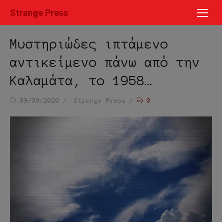
Μετάβαση
Strange Press
στο
περιεχόμενο
Μυστηριώδες ιπτάμενο
αντικείμενο πάνω από την
Καλαμάτα, το 1958…
Ημ/
Συντάκτης
09/09/2020
Strange Press
0
νία
δημοσίευσης