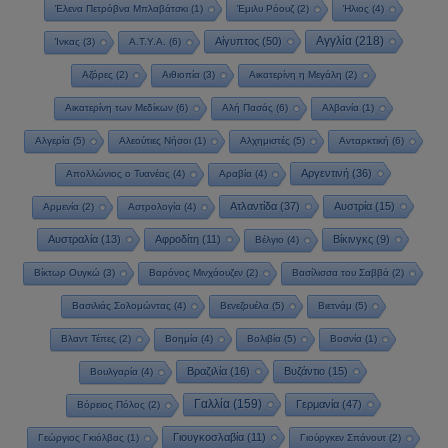
Έλενα Πετρόβνα Μπλαβάτσκι
(1)
Έμιλυ Ρόουζ
(2)
Ήλιος
(4)
Αγγλία
(218)
Αίγυπτος
(50)
Ίνκας
(3)
Α.Τ.Υ.Α.
(6)
Αζόρες
(2)
Αιθιοπία
(3)
Αικατερίνη η Μεγάλη
(2)
Αικατερίνη των Μεδίκων
(6)
Αλή Πασάς
(6)
Αλβανία
(1)
Αλγερία
(5)
Αλεούτιες Νήσοι
(1)
Αλχημιστές
(5)
Ανταρκτική
(6)
Αργεντινή
(36)
Απολλώνιος ο Τυανέας
(4)
Αραβία
(4)
Ατλαντίδα
(37)
Αυστρία
(15)
Αρμενία
(2)
Αστρολογία
(4)
Αυστραλία
(13)
Αφροδίτη
(11)
Βίκινγκς
(9)
Βέλγιο
(4)
Βίκτωρ Ουγκώ
(3)
Βαρόνος Μινχάουζεν
(2)
Βασίλισσα του Σαββά
(2)
Βασιλιάς Σολομώντας
(4)
Βενεζουέλα
(5)
Βιετνάμ
(5)
Βλαντ Τέπες
(2)
Βοημία
(4)
Βολιβία
(5)
Βοσνία
(1)
Βραζιλία
(16)
Βυζάντιο
(15)
Βουλγαρία
(4)
Γαλλία
(159)
Γερμανία
(47)
Βόρειος Πόλος
(2)
Γιουγκοσλαβία
(11)
Γεώργιος Γκιόλβας
(1)
Γιούργκεν Σπάνουτ
(2)