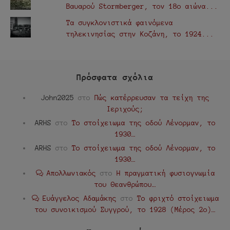
Βαυαρού Stormberger, τον 18ο αιώνα...
Τα συγκλονιστικά φαινόμενα
τηλεκινησίας στην Κοζάνη, το 1924...
Πρόσφατα σχόλια
John2025
στο
Πώς κατέρρευσαν τα τείχη της
Ιεριχούς;
ARHS
στο
Το στοίχειωμα της οδού Λένορμαν, το
1930…
ARHS
στο
Το στοίχειωμα της οδού Λένορμαν, το
1930…
Απολλωνιακός
στο
Η πραγματική φυσιογνωμία
του Θεανθρώπου…
Ευάγγελος Αδαμάκης
στο
Το φριχτό στοίχειωμα
του συνοικισμού Συγγρού, το 1928 (Μέρος 2ο)…