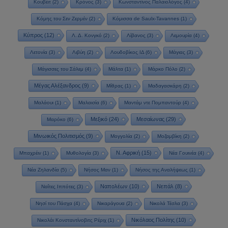
Κουβέιτ
(2)
Κρόνος
(3)
Κωνσταντίνος Παλαιολόγος
(4)
Κόμης του Σεν Ζερμέν
(2)
Κόμισσα de Saulx-Tavannes
(1)
Κύπρος
(12)
Λ. Δ. Κονγκό
(2)
Λίβανος
(3)
Λεμουρία
(4)
Λετονία
(3)
Λιβύη
(2)
Λουδοβίκος ΙΔ
(6)
Μάγιας
(3)
Μάγισσες του Σάλεμ
(4)
Μάλτα
(1)
Μάρκο Πόλο
(2)
Μέγας Αλέξανδρος
(9)
Μίθρας
(1)
Μαδαγασκάρη
(2)
Μαλάουι
(1)
Μαλαισία
(6)
Μαντάμ ντε Πομπαντούρ
(4)
Μεξικό
(24)
Μεσαίωνας
(29)
Μαρόκο
(6)
Μινωικός Πολιτισμός
(9)
Μογγολία
(2)
Μοζαμβίκη
(2)
Ν. Αφρική
(15)
Μπαχρέιν
(1)
Μυθολογία
(3)
Νέα Γουινέα
(4)
Νέα Ζηλανδία
(5)
Νήσος Μαν
(1)
Νήσος της Αναλήψεως
(1)
Ναπολέων
(10)
Νεπάλ
(8)
Ναΐτες Ιππότες
(3)
Νησί του Πάσχα
(4)
Νικαράγουα
(2)
Νικολά Τέσλα
(3)
Νικόλαος Πολίτης
(10)
Νικολάι Κονσταντίνοβιτς Ρέριχ
(1)