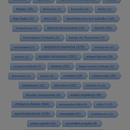
Φαραώ
(33)
Φιλιππίνες
(2)
Φινλανδία
(4)
Φόβος
(1)
Χάρι Πράις
(11)
Χιλή
(15)
Χιονάνθρωπος των Ιμαλαΐων
(16)
Χρήστος Αγγελομάτης
(23)
Χριστός
(50)
Χονγκ-Κονγκ
(2)
Χριστόφορος Κολόμβος
(2)
έκρηξη της Τουγκούσκα
(7)
ανεξήγητα γεγονότα
(325)
αγρογλυφικά
(2)
αντισύμπαν
(2)
αρχαίοι πολιτισμοί
(291)
αστικοί θρύλοι
(29)
αντιύλη
(2)
γίγαντες
(23)
αστρική προβολή
(7)
δερμο-οπτική αντίληψη
(3)
ενόραση
(18)
εξερευνητές
(25)
διτοπισμός
(1)
δράκοι
(5)
εξορκισμός
(12)
εξωγήινοι
(102)
επίπεδη Γη
(2)
θεωρίες συνωμοσίας
(9)
ιατρικά παράδοξα
(39)
ιπτάμενοι δίσκοι
(564)
καταραμένοι λίθοι
(6)
κοίλη Γη
(2)
κρυπτοζωολογία
(159)
λαογραφία
(81)
λυκάνθρωποι
(1)
μαύρη μαγεία
(42)
μεγαλιθικά μνημεία
(9)