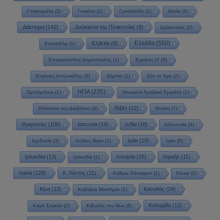
Γουατεμάλα
(3)
Γουιάνα
(1)
Γροιλανδία
(1)
Δανία
(5)
Διάστημα
(142)
Δούκισσα της Πλακεντίας
(9)
Δράκουλας
(2)
Ελλάδα
(550)
Ελβετία
(8)
Εκουαδόρ
(1)
Επαμεινώνδας Δημόπουλος
(1)
Ερρίκος Η'
(5)
Ευγένιος Αντωνιάδης
(3)
Ζάμπια
(1)
Ζαν ντ' Αρκ
(2)
ΗΠΑ
(235)
Ζιμπάμπουε
(1)
Ηνωμένα Αραβικά Εμιράτα
(1)
Θιβέτ
(12)
Θάλασσα του Διαβόλου
(4)
Θούλη
(7)
Θρησκείες
(106)
Ιαπωνία
(19)
Ινδία
(18)
Ινδονησία
(3)
Ιράκ
(10)
Ιορδανία
(3)
Ιούλιος Βερν
(1)
Ιράν
(5)
Ιρλανδία
(13)
Ισπανία
(25)
Ισραήλ
(11)
Ισλανδία
(1)
Ιταλία
(128)
Κ. Λόντος
(11)
Κάθριν Χάουαρντ
(1)
Κένυα
(2)
Κίνα
(13)
Καναδάς
(24)
Καβείρια Μυστήρια
(1)
Κολομβία
(12)
Καρλ Σαγκάν
(2)
Κιβωτός του Νώε
(6)