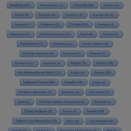
Νορβηγία
(12)
Ολλανδία
(10)
Νοστράδαμος
(7)
Ολμέκοι
(2)
Ουαλία
(5)
Ουγγαρία
(6)
Ουγκάντα
(1)
Ουρουγουάη
(2)
Παναγία
(16)
Πακιστάν
(7)
Παλαιστίνη
(3)
Παναμάς
(6)
Παραγουάη
(1)
Παύλος Σαντορίνης
(6)
Περού
(4)
Πολωνία
(5)
Πορτογαλία
(12)
Πυθαγόρας
(1)
Πόντιος Πιλάτος
(6)
Ροδόλφο Βαλεντίνο
(4)
Ρουμανία
(7)
Ρωμαίοι
(7)
Σαχάρα
(9)
Σελήνη
(29)
Σάνγκρι-λα
(1)
Σαμπάλα
(2)
Σερ Άρθουρ Κόναν Ντόυλ
(13)
Σκωτία
(32)
Σερβία
(3)
Σοβιετική Ένωση
(68)
Σουηδία
(18)
Σούβα
(1)
Σπυρίδων Μαρινάτος
(4)
Σρι Λάνκα
(2)
Στόουνχεντζ
(3)
Συρία
(1)
Σύνδρομο Ωραίας Κοιμωμένης
(3)
Τασμανία
(1)
Τζορτζ Αντάμσκι
(8)
Τουρκία
(19)
Τιτάνας
(1)
Τρίγωνο των Βερμούδων
(8)
Τσαντ
(2)
Τσεχοσλοβακία
(6)
Τυνησία
(3)
Υεμένη
(1)
Φέρντιναντ Οσσεντόφσκι
(2)
Φίτζι
(6)