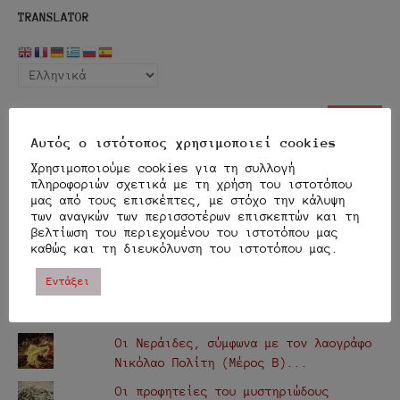
TRANSLATOR
Αναζήτηση
Αναζή
για:
Αυτός ο ιστότοπος χρησιμοποιεί cookies
ΔΗΜΟΦΙΛΗ
Χρησιμοποιούμε cookies για τη συλλογή
πληροφοριών σχετικά με τη χρήση του ιστοτόπου
Οι Νεράιδες, σύμφωνα με τον λαογράφο
μας από τους επισκέπτες, με στόχο την κάλυψη
των αναγκών των περισσοτέρων επισκεπτών και τη
Νικόλαο Πολίτη (Μέρος Γ)...
βελτίωση του περιεχομένου του ιστοτόπου μας
Η περίφημη συνέντευξη του Παύλου
καθώς και τη διευκόλυνση του ιστοτόπου μας.
Σαντορίνη για τα Α.Τ.Ι.Α., τo 1967...
Εντάξει
Το φριχτό στοίχειωμα του συνοικισμού
Συγγρού, το 1928 (Μέρος 2ο)…
Οι Νεράιδες, σύμφωνα με τον λαογράφο
Νικόλαο Πολίτη (Μέρος Β)...
Οι προφητείες του μυστηριώδους