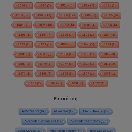
1913
(8)
1912
(7)
1916
(4)
1915
(3)
1911
(2)
1910
(5)
1909
(11)
1908
(12)
1905
(8)
1906
(1)
1904
(7)
1903
(18)
1902
(5)
1900
(6)
1901
(4)
1898
(2)
1897
(4)
1896
(2)
1895
(1)
1894
(3)
1891
(9)
1890
(9)
1893
(3)
1892
(1)
1889
(1)
1888
(1)
1887
(2)
1884
(1)
1883
(1)
1882
(3)
1880
(1)
1879
(1)
1877
(1)
1872
(1)
1871
(2)
1870
(2)
1868
(1)
1866
(1)
1857
(1)
1853
(1)
1851
(2)
1842
(1)
1839
(1)
1837
(1)
Ετικέτες
Aime Michel
(8)
Albert Moll
(1)
Alberto Perego
(6)
Alexander Graham Bell
(1)
Alexander Kazantsev
(6)
Allan Kardec
(2)
Athanasius Kircher
(4)
Bela Lugosi
(1)