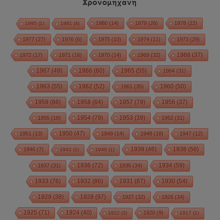
Χρονομηχανή
1980
(14)
1979
(26)
1978
(22)
1995
(1)
1981
(4)
1977
(27)
1976
(6)
1975
(10)
1974
(11)
1973
(29)
1972
(17)
1971
(16)
1970
(14)
1969
(32)
1968
(37)
1967
(49)
1966
(60)
1965
(55)
1964
(31)
1963
(55)
1962
(52)
1960
(50)
1961
(35)
1959
(66)
1958
(64)
1957
(79)
1956
(37)
1954
(79)
1955
(18)
1953
(39)
1952
(31)
1950
(47)
1951
(13)
1949
(14)
1948
(18)
1947
(12)
1939
(46)
1938
(56)
1946
(7)
1941
(1)
1940
(1)
1936
(72)
1934
(59)
1937
(31)
1935
(34)
1933
(76)
1932
(86)
1931
(87)
1930
(54)
1928
(97)
1929
(38)
1927
(32)
1926
(34)
1925
(71)
1924
(40)
1920
(9)
1922
(3)
1917
(1)