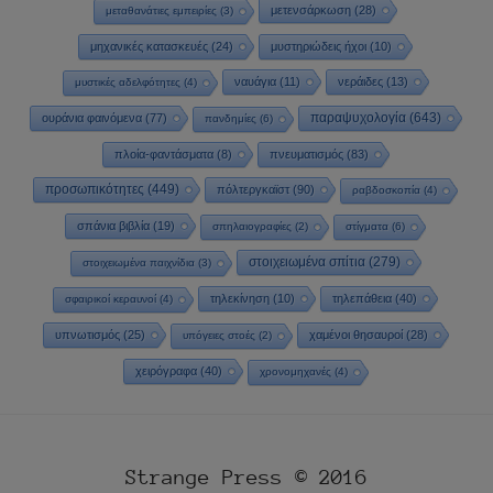
μετενσάρκωση
(28)
μεταθανάτιες εμπειρίες
(3)
μηχανικές κατασκευές
(24)
μυστηριώδεις ήχοι
(10)
ναυάγια
(11)
νεράιδες
(13)
μυστικές αδελφότητες
(4)
παραψυχολογία
(643)
ουράνια φαινόμενα
(77)
πανδημίες
(6)
πλοία-φαντάσματα
(8)
πνευματισμός
(83)
προσωπικότητες
(449)
πόλτεργκαϊστ
(90)
ραβδοσκοπία
(4)
σπάνια βιβλία
(19)
σπηλαιογραφίες
(2)
στίγματα
(6)
στοιχειωμένα σπίτια
(279)
στοιχειωμένα παιχνίδια
(3)
τηλεκίνηση
(10)
τηλεπάθεια
(40)
σφαιρικοί κεραυνοί
(4)
υπνωτισμός
(25)
χαμένοι θησαυροί
(28)
υπόγειες στοές
(2)
χειρόγραφα
(40)
χρονομηχανές
(4)
Strange Press © 2016