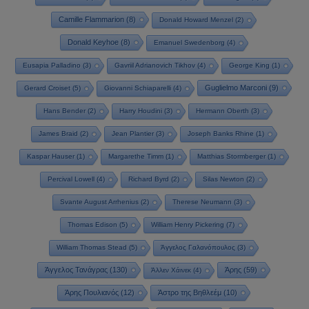
Camille Flammarion
(8)
Donald Howard Menzel
(2)
Donald Keyhoe
(8)
Emanuel Swedenborg
(4)
Eusapia Palladino
(3)
Gavriil Adrianovich Tikhov
(4)
George King
(1)
Guglielmo Marconi
(9)
Gerard Croiset
(5)
Giovanni Schiaparelli
(4)
Hans Bender
(2)
Harry Houdini
(3)
Hermann Oberth
(3)
James Braid
(2)
Jean Plantier
(3)
Joseph Banks Rhine
(1)
Kaspar Hauser
(1)
Margarethe Timm
(1)
Matthias Stormberger
(1)
Percival Lowell
(4)
Richard Byrd
(2)
Silas Newton
(2)
Svante August Arrhenius
(2)
Therese Neumann
(3)
Thomas Edison
(5)
William Henry Pickering
(7)
William Thomas Stead
(5)
Άγγελος Γαλανόπουλος
(3)
Άγγελος Τανάγρας
(130)
Άρης
(59)
Άλλεν Χάινεκ
(4)
Άρης Πουλιανός
(12)
Άστρο της Βηθλεέμ
(10)