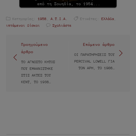
από τη Σουηδία, το 1954...
Κατηγορίες:
1958
,
Α.Τ.Ι.Α.
Ετικέτες:
Ελλάδα
,
ιπτάμενοι δίσκοι
Σχολιάστε
Πλοήγηση
Προηγούμενο
Επόμενο άρθρο
άρθρο
άρθρων
ΟΙ ΠΑΡΑΤΗΡΉΣΕΙΣ ΤΟΥ
PERCIVAL LOWELL ΓΙΑ
ΤΟ ΆΓΝΩΣΤΟ ΚΉΤΟΣ
ΤΟΝ ΆΡΗ, ΤΟ 1908…
ΠΟΥ ΕΜΦΑΝΊΣΤΗΚΕ
ΣΤΙΣ ΑΚΤΈΣ ΤΟΥ
ΚΕΝΤ, ΤΟ 1938…