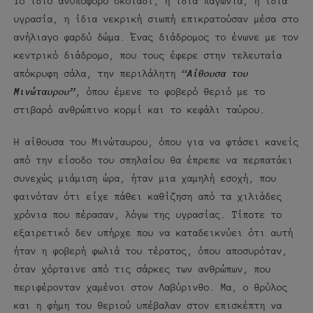
Το ίδιο ανυπόφορο σκοτάδι, η ίδια παγωνιά, η ίδια
υγρασία, η ίδια νεκρική σιωπή επικρατούσαν μέσα στο
ανήλιαγο φαρδύ δώμα. Ένας διάδρομος το ένωνε με τον
κεντρικό διάδρομο, που τους έφερε στην τελευταία
απόκρυφη σάλα, την περιλάλητη
“Αίθουσα του
Μινώταυρου”
, όπου έμενε το φοβερό θεριό με το
στιβαρό ανθρώπινο κορμί και το κεφάλι ταύρου.
Η αίθουσα του Μινώταυρου, όπου για να φτάσει κανείς
από την είσοδο του σπηλαίου θα έπρεπε να περπατάει
συνεχώς μιάμιση ώρα, ήταν μια χαμηλή εσοχή, που
φαινόταν ότι είχε πάθει καθίζηση από τα χιλιάδες
χρόνια που πέρασαν, λόγω της υγρασίας. Τίποτε το
εξαιρετικό δεν υπήρχε που να καταδεικνύει ότι αυτή
ήταν η φοβερή φωλιά του τέρατος, όπου αποσυρόταν,
όταν χόρταινε από τις σάρκες των ανθρώπων, που
περιφέρονταν χαμένοι στον Λαβύρινθο. Μα, ο θρύλος
και η φήμη του θεριού υπέβαλαν στον επισκέπτη να