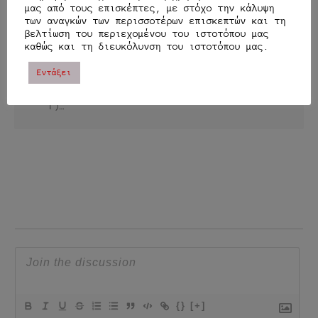
μας από τους επισκέπτες, με στόχο την κάλυψη
Πλοήγηση
Προηγούμενο
Επόμενο άρθρο
των αναγκών των περισσοτέρων επισκεπτών και τη
βελτίωση του περιεχομένου του ιστοτόπου μας
άρθρο
άρθρων
Η ΕΠΈΛΑΣΗ ΤΩΝ
καθώς και τη διευκόλυνση του ιστοτόπου μας.
ΙΠΤΆΜΕΝΩΝ ΔΊΣΚΩΝ,
Ο ΛΑΒΎΡΙΝΘΟΣ ΤΗΣ
Εντάξει
ΤΟ 1947…
ΚΡΉΤΗΣ ΚΑΙ ΤΑ
ΜΥΣΤΉΡΙΆ ΤΟΥ (ΜΈΡΟΣ
Γ)…
{}
[+]