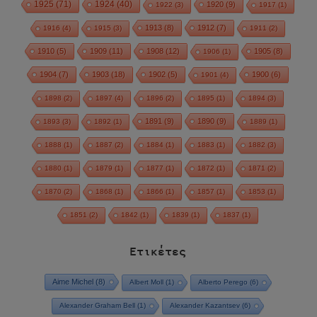
1925
(71)
1924
(40)
1920
(9)
1922
(3)
1917
(1)
1913
(8)
1912
(7)
1916
(4)
1915
(3)
1911
(2)
1910
(5)
1909
(11)
1908
(12)
1905
(8)
1906
(1)
1904
(7)
1903
(18)
1902
(5)
1900
(6)
1901
(4)
1898
(2)
1897
(4)
1896
(2)
1895
(1)
1894
(3)
1891
(9)
1890
(9)
1893
(3)
1892
(1)
1889
(1)
1888
(1)
1887
(2)
1884
(1)
1883
(1)
1882
(3)
1880
(1)
1879
(1)
1877
(1)
1872
(1)
1871
(2)
1870
(2)
1868
(1)
1866
(1)
1857
(1)
1853
(1)
1851
(2)
1842
(1)
1839
(1)
1837
(1)
Ετικέτες
Aime Michel
(8)
Albert Moll
(1)
Alberto Perego
(6)
Alexander Graham Bell
(1)
Alexander Kazantsev
(6)