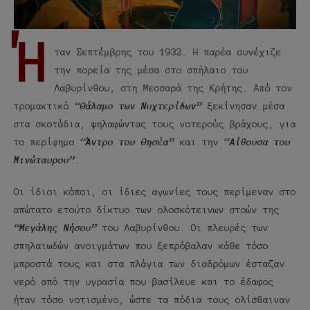
Ή
ταν Σεπτέμβρης του 1932. Η παρέα συνέχιζε
την πορεία της μέσα στο σπήλαιο του
Λαβυρίνθου, στη Μεσσαρά της Κρήτης. Από τον
τρομακτικό
“Θάλαμο των Νυχτερίδων”
ξεκίνησαν μέσα
στα σκοτάδια, ψηλαφώντας τους νοτερούς βράχους, για
το περίφημο
“Άντρο του Θησέα”
και την
“Αίθουσα του
Μινώταυρου”
.
Οι ίδιοι κόποι, οι ίδιες αγωνίες τους περίμεναν στο
απώτατο ετούτο δίκτυο των ολοσκότεινων στοών της
“Μεγάλης Νήσου”
του Λαβυρίνθου. Οι πλευρές των
σπηλαιωδών ανοιγμάτων που ξεπρόβαλαν κάθε τόσο
μπροστά τους και στα πλάγια των διαδρόμων έσταζαν
νερό από την υγρασία που βασίλευε και το έδαφος
ήταν τόσο νοτισμένο, ώστε τα πόδια τους ολίσθαιναν