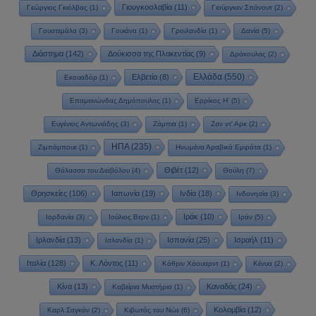
Γιουγκοσλαβία
(11)
Γεώργιος Γκιόλβας
(1)
Γιούργκεν Σπάνουτ
(2)
Γουατεμάλα
(3)
Γουιάνα
(1)
Γροιλανδία
(1)
Δανία
(5)
Διάστημα
(142)
Δούκισσα της Πλακεντίας
(9)
Δράκουλας
(2)
Ελλάδα
(550)
Ελβετία
(8)
Εκουαδόρ
(1)
Επαμεινώνδας Δημόπουλος
(1)
Ερρίκος Η'
(5)
Ευγένιος Αντωνιάδης
(3)
Ζάμπια
(1)
Ζαν ντ' Αρκ
(2)
ΗΠΑ
(235)
Ζιμπάμπουε
(1)
Ηνωμένα Αραβικά Εμιράτα
(1)
Θιβέτ
(12)
Θάλασσα του Διαβόλου
(4)
Θούλη
(7)
Θρησκείες
(106)
Ιαπωνία
(19)
Ινδία
(18)
Ινδονησία
(3)
Ιράκ
(10)
Ιορδανία
(3)
Ιούλιος Βερν
(1)
Ιράν
(5)
Ιρλανδία
(13)
Ισπανία
(25)
Ισραήλ
(11)
Ισλανδία
(1)
Ιταλία
(128)
Κ. Λόντος
(11)
Κάθριν Χάουαρντ
(1)
Κένυα
(2)
Κίνα
(13)
Καναδάς
(24)
Καβείρια Μυστήρια
(1)
Κολομβία
(12)
Καρλ Σαγκάν
(2)
Κιβωτός του Νώε
(6)