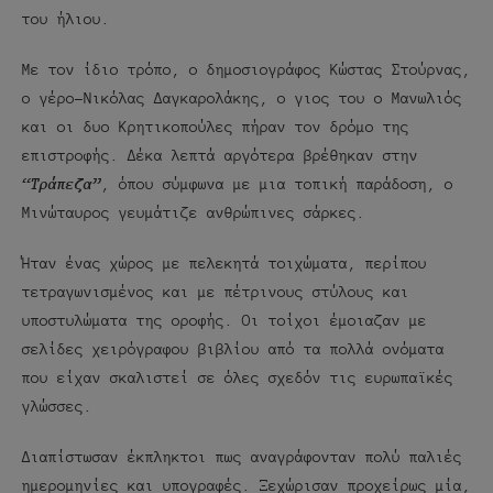
του ήλιου.
Με τον ίδιο τρόπο, ο δημοσιογράφος Κώστας Στούρνας,
ο γέρο-Νικόλας Δαγκαρολάκης, ο γιος του ο Μανωλιός
και οι δυο Κρητικοπούλες πήραν τον δρόμο της
επιστροφής. Δέκα λεπτά αργότερα βρέθηκαν στην
“Τράπεζα”
, όπου σύμφωνα με μια τοπική παράδοση, ο
Μινώταυρος γευμάτιζε ανθρώπινες σάρκες.
Ήταν ένας χώρος με πελεκητά τοιχώματα, περίπου
τετραγωνισμένος και με πέτρινους στύλους και
υποστυλώματα της οροφής. Οι τοίχοι έμοιαζαν με
σελίδες χειρόγραφου βιβλίου από τα πολλά ονόματα
που είχαν σκαλιστεί σε όλες σχεδόν τις ευρωπαϊκές
γλώσσες.
Διαπίστωσαν έκπληκτοι πως αναγράφονταν πολύ παλιές
ημερομηνίες και υπογραφές. Ξεχώρισαν προχείρως μία,