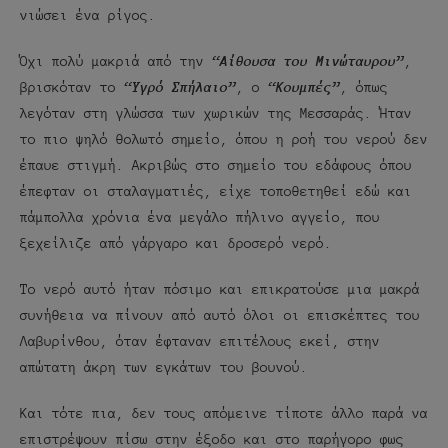
νιώσει ένα ρίγος.
Όχι πολύ μακριά από την
“Αίθουσα του Μινώταυρου”
,
βρισκόταν το
“Υγρό Σπήλαιο”
, ο
“Κουμπές”
, όπως
λεγόταν στη γλώσσα των χωρικών της Μεσσαράς. Ήταν
το πιο ψηλό θολωτό σημείο, όπου η ροή του νερού δεν
έπαυε στιγμή. Ακριβώς στο σημείο του εδάφους όπου
έπεφταν οι σταλαγματιές, είχε τοποθετηθεί εδώ και
πάμπολλα χρόνια ένα μεγάλο πήλινο αγγείο, που
ξεχείλιζε από γάργαρο και δροσερό νερό.
Το νερό αυτό ήταν πόσιμο και επικρατούσε μια μακρά
συνήθεια να πίνουν από αυτό όλοι οι επισκέπτες του
Λαβυρίνθου, όταν έφταναν επιτέλους εκεί, στην
απώτατη άκρη των εγκάτων του βουνού.
Και τότε πια, δεν τους απόμεινε τίποτε άλλο παρά να
επιστρέψουν πίσω στην έξοδο και στο παρήγορο φως