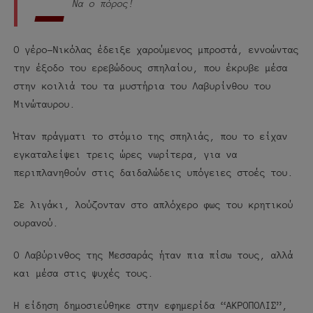
-
Να ο πόρος!
Ο γέρο-Νικόλας έδειξε χαρούμενος μπροστά, εννοώντας
την έξοδο του ερεβώδους σπηλαίου, που έκρυβε μέσα
στην κοιλιά του τα μυστήρια του Λαβυρίνθου του
Μινώταυρου.
Ήταν πράγματι το στόμιο της σπηλιάς, που το είχαν
εγκαταλείψει τρεις ώρες νωρίτερα, για να
περιπλανηθούν στις δαιδαλώδεις υπόγειες στοές του.
Σε λιγάκι, λούζονταν στο απλόχερο φως του κρητικού
ουρανού.
Ο Λαβύρινθος της Μεσσαράς ήταν πια πίσω τους, αλλά
και μέσα στις ψυχές τους.
Η είδηση δημοσιεύθηκε στην εφημερίδα “ΑΚΡΟΠΟΛΙΣ”,