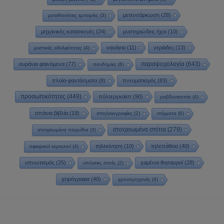
μετενσάρκωση
(28)
μεταθανάτιες εμπειρίες
(3)
μηχανικές κατασκευές
(24)
μυστηριώδεις ήχοι
(10)
ναυάγια
(11)
νεράιδες
(13)
μυστικές αδελφότητες
(4)
παραψυχολογία
(643)
ουράνια φαινόμενα
(77)
πανδημίες
(6)
πλοία-φαντάσματα
(8)
πνευματισμός
(83)
προσωπικότητες
(449)
πόλτεργκαϊστ
(90)
ραβδοσκοπία
(4)
σπάνια βιβλία
(19)
σπηλαιογραφίες
(2)
στίγματα
(6)
στοιχειωμένα σπίτια
(279)
στοιχειωμένα παιχνίδια
(3)
τηλεκίνηση
(10)
τηλεπάθεια
(40)
σφαιρικοί κεραυνοί
(4)
υπνωτισμός
(25)
χαμένοι θησαυροί
(28)
υπόγειες στοές
(2)
χειρόγραφα
(40)
χρονομηχανές
(4)