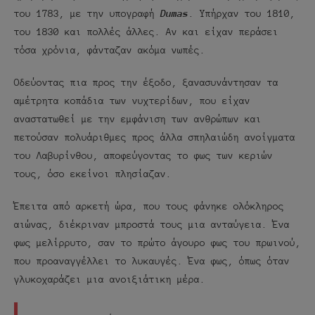
του 1783, με την υπογραφή
Dumas
. Υπήρχαν του 1810,
του 1830 και πολλές άλλες. Αν και είχαν περάσει
τόσα χρόνια, φάνταζαν ακόμα νωπές.
Οδεύοντας πια προς την έξοδο, ξανασυνάντησαν τα
αμέτρητα κοπάδια των νυχτερίδων, που είχαν
αναστατωθεί με την εμφάνιση των ανθρώπων και
πετούσαν πολυάριθμες προς άλλα σπηλαιώδη ανοίγματα
του Λαβυρίνθου, αποφεύγοντας το φως των κεριών
τους, όσο εκείνοι πλησίαζαν.
Έπειτα από αρκετή ώρα, που τους φάνηκε ολόκληρος
αιώνας, διέκριναν μπροστά τους μια ανταύγεια. Ένα
φως μελίρρυτο, σαν το πρώτο άγουρο φως του πρωινού,
που προαναγγέλλει το λυκαυγές. Ένα φως, όπως όταν
γλυκοχαράζει μια ανοιξιάτικη μέρα.