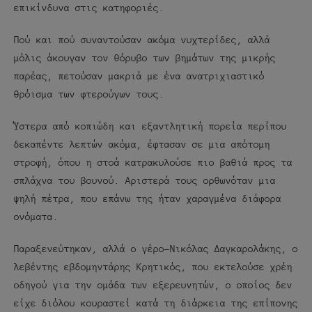
επικίνδυνα στις κατηφοριές.
Πού και πού συναντούσαν ακόμα νυχτερίδες, αλλά
μόλις άκουγαν τον θόρυβο των βημάτων της μικρής
παρέας, πετούσαν μακριά με ένα ανατριχιαστικό
θρόισμα των φτερούγων τους.
Ύστερα από κοπιώδη και εξαντλητική πορεία περίπου
δεκαπέντε λεπτών ακόμα, έφτασαν σε μια απότομη
στροφή, όπου η στοά κατρακυλούσε πιο βαθιά προς τα
σπλάχνα του βουνού. Αριστερά τους ορθωνόταν μια
ψηλή πέτρα, που επάνω της ήταν χαραγμένα διάφορα
ονόματα.
Παραξενεύτηκαν, αλλά ο γέρο-Νικόλας Δαγκαρολάκης, ο
λεβέντης εβδομηντάρης Κρητικός, που εκτελούσε χρέη
οδηγού για την ομάδα των εξερευνητών, ο οποίος δεν
είχε διόλου κουραστεί κατά τη διάρκεια της επίπονης