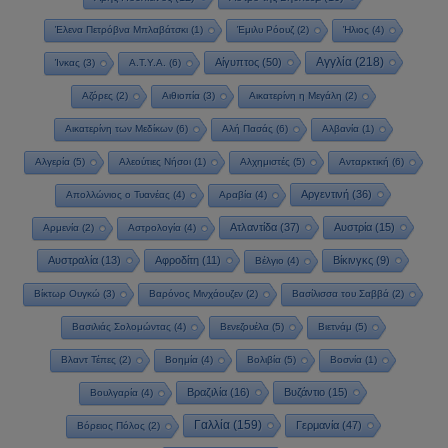
Έλενα Πετρόβνα Μπλαβάτσκι
(1)
Έμιλυ Ρόουζ
(2)
Ήλιος
(4)
Αγγλία
(218)
Αίγυπτος
(50)
Ίνκας
(3)
Α.Τ.Υ.Α.
(6)
Αζόρες
(2)
Αιθιοπία
(3)
Αικατερίνη η Μεγάλη
(2)
Αικατερίνη των Μεδίκων
(6)
Αλή Πασάς
(6)
Αλβανία
(1)
Αλγερία
(5)
Αλεούτιες Νήσοι
(1)
Αλχημιστές
(5)
Ανταρκτική
(6)
Αργεντινή
(36)
Απολλώνιος ο Τυανέας
(4)
Αραβία
(4)
Ατλαντίδα
(37)
Αυστρία
(15)
Αρμενία
(2)
Αστρολογία
(4)
Αυστραλία
(13)
Αφροδίτη
(11)
Βίκινγκς
(9)
Βέλγιο
(4)
Βίκτωρ Ουγκώ
(3)
Βαρόνος Μινχάουζεν
(2)
Βασίλισσα του Σαββά
(2)
Βασιλιάς Σολομώντας
(4)
Βενεζουέλα
(5)
Βιετνάμ
(5)
Βλαντ Τέπες
(2)
Βοημία
(4)
Βολιβία
(5)
Βοσνία
(1)
Βραζιλία
(16)
Βυζάντιο
(15)
Βουλγαρία
(4)
Γαλλία
(159)
Γερμανία
(47)
Βόρειος Πόλος
(2)