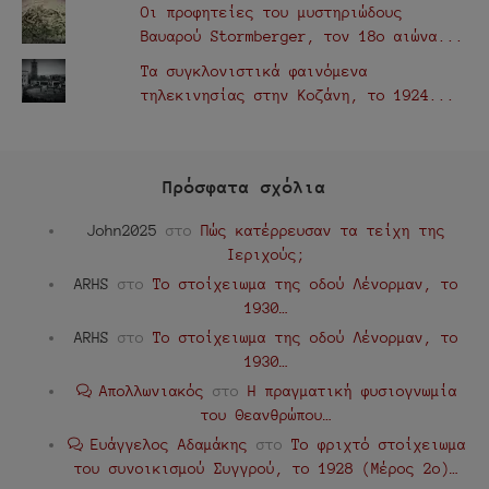
Οι προφητείες του μυστηριώδους
Βαυαρού Stormberger, τον 18ο αιώνα...
Τα συγκλονιστικά φαινόμενα
τηλεκινησίας στην Κοζάνη, το 1924...
Πρόσφατα σχόλια
John2025
στο
Πώς κατέρρευσαν τα τείχη της
Ιεριχούς;
ARHS
στο
Το στοίχειωμα της οδού Λένορμαν, το
1930…
ARHS
στο
Το στοίχειωμα της οδού Λένορμαν, το
1930…
Απολλωνιακός
στο
Η πραγματική φυσιογνωμία
του Θεανθρώπου…
Ευάγγελος Αδαμάκης
στο
Το φριχτό στοίχειωμα
του συνοικισμού Συγγρού, το 1928 (Μέρος 2ο)…