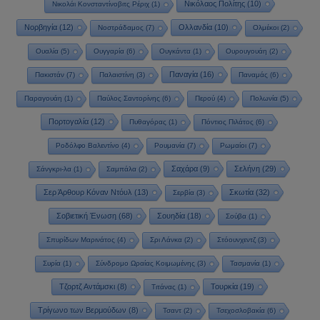
Νικόλαος Πολίτης
(10)
Νικολάι Κονσταντίνοβιτς Ρέριχ
(1)
Νορβηγία
(12)
Ολλανδία
(10)
Νοστράδαμος
(7)
Ολμέκοι
(2)
Ουαλία
(5)
Ουγγαρία
(6)
Ουγκάντα
(1)
Ουρουγουάη
(2)
Παναγία
(16)
Πακιστάν
(7)
Παλαιστίνη
(3)
Παναμάς
(6)
Παραγουάη
(1)
Παύλος Σαντορίνης
(6)
Περού
(4)
Πολωνία
(5)
Πορτογαλία
(12)
Πυθαγόρας
(1)
Πόντιος Πιλάτος
(6)
Ροδόλφο Βαλεντίνο
(4)
Ρουμανία
(7)
Ρωμαίοι
(7)
Σαχάρα
(9)
Σελήνη
(29)
Σάνγκρι-λα
(1)
Σαμπάλα
(2)
Σερ Άρθουρ Κόναν Ντόυλ
(13)
Σκωτία
(32)
Σερβία
(3)
Σοβιετική Ένωση
(68)
Σουηδία
(18)
Σούβα
(1)
Σπυρίδων Μαρινάτος
(4)
Σρι Λάνκα
(2)
Στόουνχεντζ
(3)
Συρία
(1)
Σύνδρομο Ωραίας Κοιμωμένης
(3)
Τασμανία
(1)
Τζορτζ Αντάμσκι
(8)
Τουρκία
(19)
Τιτάνας
(1)
Τρίγωνο των Βερμούδων
(8)
Τσαντ
(2)
Τσεχοσλοβακία
(6)