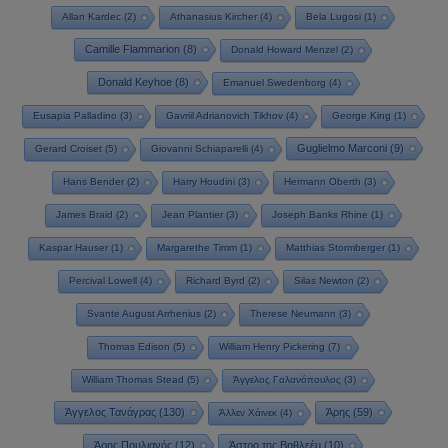
Allan Kardec
(2)
Athanasius Kircher
(4)
Bela Lugosi
(1)
Camille Flammarion
(8)
Donald Howard Menzel
(2)
Donald Keyhoe
(8)
Emanuel Swedenborg
(4)
Eusapia Palladino
(3)
Gavriil Adrianovich Tikhov
(4)
George King
(1)
Guglielmo Marconi
(9)
Gerard Croiset
(5)
Giovanni Schiaparelli
(4)
Hans Bender
(2)
Harry Houdini
(3)
Hermann Oberth
(3)
James Braid
(2)
Jean Plantier
(3)
Joseph Banks Rhine
(1)
Kaspar Hauser
(1)
Margarethe Timm
(1)
Matthias Stormberger
(1)
Percival Lowell
(4)
Richard Byrd
(2)
Silas Newton
(2)
Svante August Arrhenius
(2)
Therese Neumann
(3)
Thomas Edison
(5)
William Henry Pickering
(7)
William Thomas Stead
(5)
Άγγελος Γαλανόπουλος
(3)
Άγγελος Τανάγρας
(130)
Άρης
(59)
Άλλεν Χάινεκ
(4)
Άρης Πουλιανός
(12)
Άστρο της Βηθλεέμ
(10)