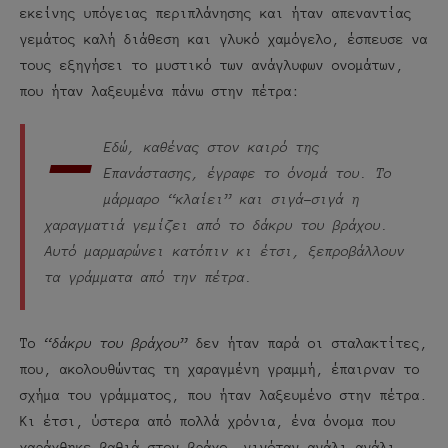
εκείνης υπόγειας περιπλάνησης και ήταν απεναντίας
γεμάτος καλή διάθεση και γλυκό χαμόγελο, έσπευσε να
τους εξηγήσει το μυστικό των ανάγλυφων ονομάτων,
που ήταν λαξευμένα πάνω στην πέτρα:
-
Εδώ, καθένας στον καιρό της
Επανάστασης, έγραφε το όνομά του. Το
μάρμαρο “κλαίει” και σιγά-σιγά η
χαραγματιά γεμίζει από το δάκρυ του βράχου.
Αυτό μαρμαρώνει κατόπιν κι έτσι, ξεπροβάλλουν
τα γράμματα από την πέτρα.
Το
“δάκρυ του βράχου”
δεν ήταν παρά οι σταλακτίτες,
που, ακολουθώντας τη χαραγμένη γραμμή, έπαιρναν το
σχήμα του γράμματος, που ήταν λαξευμένο στην πέτρα.
Κι έτσι, ύστερα από πολλά χρόνια, ένα όνομα που
χαράχθηκε βαθιά στον βράχο, γινόταν αγάλι-αγάλι