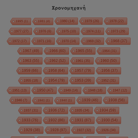
Χρονομηχανή
1980
(14)
1979
(26)
1978
(22)
1995
(1)
1981
(4)
1977
(27)
1976
(6)
1975
(10)
1974
(11)
1973
(29)
1972
(17)
1971
(16)
1970
(14)
1969
(32)
1968
(37)
1967
(49)
1966
(60)
1965
(55)
1964
(31)
1963
(55)
1962
(52)
1960
(50)
1961
(35)
1959
(66)
1958
(64)
1957
(79)
1956
(37)
1954
(79)
1955
(18)
1953
(39)
1952
(31)
1950
(47)
1951
(13)
1949
(14)
1948
(18)
1947
(12)
1939
(46)
1938
(56)
1946
(7)
1941
(1)
1940
(1)
1936
(72)
1934
(59)
1937
(31)
1935
(34)
1933
(76)
1932
(86)
1931
(87)
1930
(54)
1928
(97)
1929
(38)
1927
(32)
1926
(34)