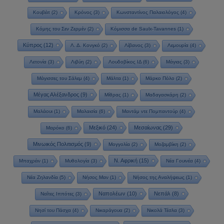
Κουβέιτ
(2)
Κρόνος
(3)
Κωνσταντίνος Παλαιολόγος
(4)
Κόμης του Σεν Ζερμέν
(2)
Κόμισσα de Saulx-Tavannes
(1)
Κύπρος
(12)
Λ. Δ. Κονγκό
(2)
Λίβανος
(3)
Λεμουρία
(4)
Λετονία
(3)
Λιβύη
(2)
Λουδοβίκος ΙΔ
(6)
Μάγιας
(3)
Μάγισσες του Σάλεμ
(4)
Μάλτα
(1)
Μάρκο Πόλο
(2)
Μέγας Αλέξανδρος
(9)
Μίθρας
(1)
Μαδαγασκάρη
(2)
Μαλάουι
(1)
Μαλαισία
(6)
Μαντάμ ντε Πομπαντούρ
(4)
Μεξικό
(24)
Μεσαίωνας
(29)
Μαρόκο
(6)
Μινωικός Πολιτισμός
(9)
Μογγολία
(2)
Μοζαμβίκη
(2)
Ν. Αφρική
(15)
Μπαχρέιν
(1)
Μυθολογία
(3)
Νέα Γουινέα
(4)
Νέα Ζηλανδία
(5)
Νήσος Μαν
(1)
Νήσος της Αναλήψεως
(1)
Ναπολέων
(10)
Νεπάλ
(8)
Ναΐτες Ιππότες
(3)
Νησί του Πάσχα
(4)
Νικαράγουα
(2)
Νικολά Τέσλα
(3)