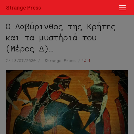
Μετάβαση
Strange Press
στο
περιεχόμενο
Ο Λαβύρινθος της Κρήτης
και τα μυστήριά του
(Μέρος Δ)…
Ημ/
Συντάκτης
13/07/2020
Strange Press
1
νία
δημοσίευσης