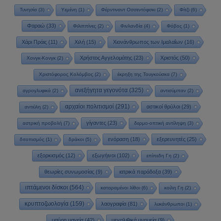
Τυνησία
(3)
Υεμένη
(1)
Φέρντιναντ Οσσεντόφσκι
(2)
Φίτζι
(6)
Φαραώ
(33)
Φιλιππίνες
(2)
Φινλανδία
(4)
Φόβος
(1)
Χάρι Πράις
(11)
Χιλή
(15)
Χιονάνθρωπος των Ιμαλαΐων
(16)
Χρήστος Αγγελομάτης
(23)
Χριστός
(50)
Χονγκ-Κονγκ
(2)
Χριστόφορος Κολόμβος
(2)
έκρηξη της Τουγκούσκα
(7)
ανεξήγητα γεγονότα
(325)
αγρογλυφικά
(2)
αντισύμπαν
(2)
αρχαίοι πολιτισμοί
(291)
αστικοί θρύλοι
(29)
αντιύλη
(2)
γίγαντες
(23)
αστρική προβολή
(7)
δερμο-οπτική αντίληψη
(3)
ενόραση
(18)
εξερευνητές
(25)
διτοπισμός
(1)
δράκοι
(5)
εξορκισμός
(12)
εξωγήινοι
(102)
επίπεδη Γη
(2)
θεωρίες συνωμοσίας
(9)
ιατρικά παράδοξα
(39)
ιπτάμενοι δίσκοι
(564)
καταραμένοι λίθοι
(6)
κοίλη Γη
(2)
κρυπτοζωολογία
(159)
λαογραφία
(81)
λυκάνθρωποι
(1)
μαύρη μαγεία
(42)
μεγαλιθικά μνημεία
(9)