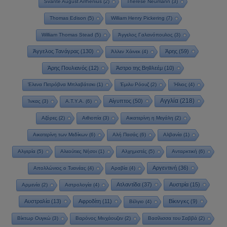
Svante August Arrhenius
(2)
Therese Neumann
(3)
Thomas Edison
(5)
William Henry Pickering
(7)
William Thomas Stead
(5)
Άγγελος Γαλανόπουλος
(3)
Άγγελος Τανάγρας
(130)
Άρης
(59)
Άλλεν Χάινεκ
(4)
Άρης Πουλιανός
(12)
Άστρο της Βηθλεέμ
(10)
Έλενα Πετρόβνα Μπλαβάτσκι
(1)
Έμιλυ Ρόουζ
(2)
Ήλιος
(4)
Αγγλία
(218)
Αίγυπτος
(50)
Ίνκας
(3)
Α.Τ.Υ.Α.
(6)
Αζόρες
(2)
Αιθιοπία
(3)
Αικατερίνη η Μεγάλη
(2)
Αικατερίνη των Μεδίκων
(6)
Αλή Πασάς
(6)
Αλβανία
(1)
Αλγερία
(5)
Αλεούτιες Νήσοι
(1)
Αλχημιστές
(5)
Ανταρκτική
(6)
Αργεντινή
(36)
Απολλώνιος ο Τυανέας
(4)
Αραβία
(4)
Ατλαντίδα
(37)
Αυστρία
(15)
Αρμενία
(2)
Αστρολογία
(4)
Αυστραλία
(13)
Αφροδίτη
(11)
Βίκινγκς
(9)
Βέλγιο
(4)
Βίκτωρ Ουγκώ
(3)
Βαρόνος Μινχάουζεν
(2)
Βασίλισσα του Σαββά
(2)