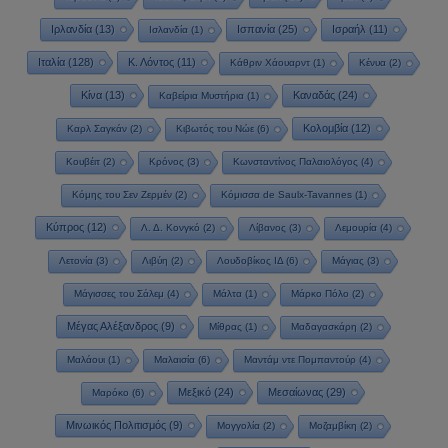
Ιρλανδία
(13)
Ισπανία
(25)
Ισραήλ
(11)
Ισλανδία
(1)
Ιταλία
(128)
Κ. Λόντος
(11)
Κάθριν Χάουαρντ
(1)
Κένυα
(2)
Κίνα
(13)
Καναδάς
(24)
Καβείρια Μυστήρια
(1)
Κολομβία
(12)
Καρλ Σαγκάν
(2)
Κιβωτός του Νώε
(6)
Κουβέιτ
(2)
Κρόνος
(3)
Κωνσταντίνος Παλαιολόγος
(4)
Κόμης του Σεν Ζερμέν
(2)
Κόμισσα de Saulx-Tavannes
(1)
Κύπρος
(12)
Λ. Δ. Κονγκό
(2)
Λίβανος
(3)
Λεμουρία
(4)
Λετονία
(3)
Λιβύη
(2)
Λουδοβίκος ΙΔ
(6)
Μάγιας
(3)
Μάγισσες του Σάλεμ
(4)
Μάλτα
(1)
Μάρκο Πόλο
(2)
Μέγας Αλέξανδρος
(9)
Μίθρας
(1)
Μαδαγασκάρη
(2)
Μαλάουι
(1)
Μαλαισία
(6)
Μαντάμ ντε Πομπαντούρ
(4)
Μεξικό
(24)
Μεσαίωνας
(29)
Μαρόκο
(6)
Μινωικός Πολιτισμός
(9)
Μογγολία
(2)
Μοζαμβίκη
(2)