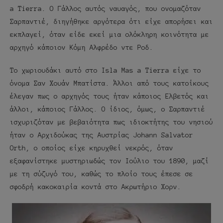
a Tierra. Ο Γάλλος αυτός ναυαγός, που ονομαζόταν
Σαρπαντιέ, διηγήθηκε αργότερα ότι είχε απορήσει και
εκπλαγεί, όταν είδε εκεί μια ολόκληρη κοινότητα με
αρχηγό κάποιον Κόμη Αλφρέδο ντε Ροδ.
Το χωριουδάκι αυτό στο Isla Mas a Tierra είχε το
όνομα Σαν Χουάν Μπατίστα. Άλλοι από τους κατοίκους
έλεγαν πως ο αρχηγός τους ήταν κάποιος Ελβετός και
άλλοι, κάποιος Γάλλος. Ο ίδιος, όμως, ο Σαρπαντιέ
ισχυριζόταν με βεβαιότητα πως ιδιοκτήτης του νησιού
ήταν ο Αρχιδούκας της Αυστρίας Johann Salvator
Orth, ο οποίος είχε κηρυχθεί νεκρός, όταν
εξαφανίστηκε μυστηριωδώς τον Ιούλιο του 1890, μαζί
με τη σύζυγό του, καθώς το πλοίο τους έπεσε σε
σφοδρή κακοκαιρία κοντά στο Ακρωτήριο Χορν.