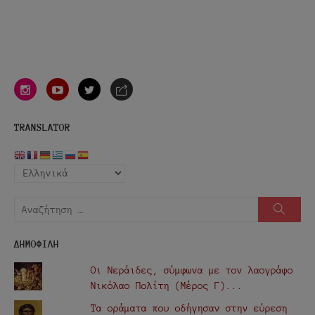
instagram
youtube
twitter
e-
mail
TRANSLATOR
Αναζήτηση
Αναζή
για:
ΔΗΜΟΦΙΛΗ
Οι Νεράιδες, σύμφωνα με τον λαογράφο
Νικόλαο Πολίτη (Μέρος Γ)...
Τα οράματα που οδήγησαν στην εύρεση