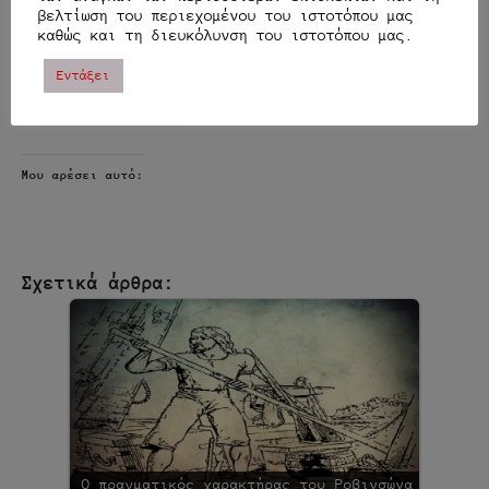
βελτίωση του περιεχομένου του ιστοτόπου μας
καθώς και τη διευκόλυνση του ιστοτόπου μας.
Μοιράσου το άρθρο:
Εντάξει
Μοιραστείτε το
Μου αρέσει αυτό:
Σχετικά άρθρα:
Ο πραγματικός χαρακτήρας του Ροβινσώνα