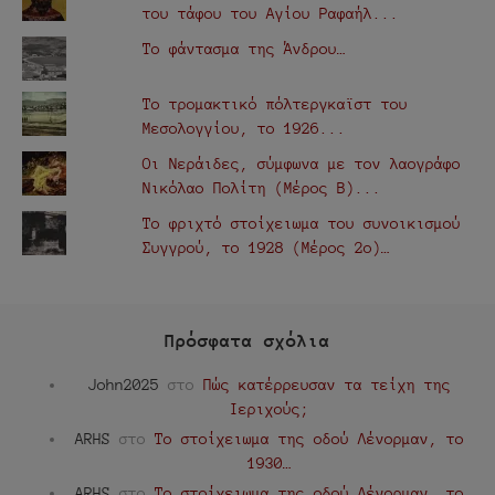
του τάφου του Αγίου Ραφαήλ...
Το φάντασμα της Άνδρου…
Το τρομακτικό πόλτεργκαϊστ του
Μεσολογγίου, το 1926...
Οι Νεράιδες, σύμφωνα με τον λαογράφο
Νικόλαο Πολίτη (Μέρος Β)...
Το φριχτό στοίχειωμα του συνοικισμού
Συγγρού, το 1928 (Μέρος 2ο)…
Πρόσφατα σχόλια
John2025
στο
Πώς κατέρρευσαν τα τείχη της
Ιεριχούς;
ARHS
στο
Το στοίχειωμα της οδού Λένορμαν, το
1930…
ARHS
στο
Το στοίχειωμα της οδού Λένορμαν, το