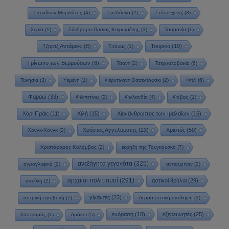
Σπυρίδων Μαρινάτος
(4)
Σρι Λάνκα
(2)
Στόουνχεντζ
(3)
Συρία
(1)
Σύνδρομο Ωραίας Κοιμωμένης
(3)
Τασμανία
(1)
Τζορτζ Αντάμσκι
(8)
Τουρκία
(19)
Τιτάνας
(1)
Τρίγωνο των Βερμούδων
(8)
Τσαντ
(2)
Τσεχοσλοβακία
(6)
Τυνησία
(3)
Υεμένη
(1)
Φέρντιναντ Οσσεντόφσκι
(2)
Φίτζι
(6)
Φαραώ
(33)
Φιλιππίνες
(2)
Φινλανδία
(4)
Φόβος
(1)
Χάρι Πράις
(11)
Χιλή
(15)
Χιονάνθρωπος των Ιμαλαΐων
(16)
Χρήστος Αγγελομάτης
(23)
Χριστός
(50)
Χονγκ-Κονγκ
(2)
Χριστόφορος Κολόμβος
(2)
έκρηξη της Τουγκούσκα
(7)
ανεξήγητα γεγονότα
(325)
αγρογλυφικά
(2)
αντισύμπαν
(2)
αρχαίοι πολιτισμοί
(291)
αστικοί θρύλοι
(29)
αντιύλη
(2)
γίγαντες
(23)
αστρική προβολή
(7)
δερμο-οπτική αντίληψη
(3)
ενόραση
(18)
εξερευνητές
(25)
διτοπισμός
(1)
δράκοι
(5)