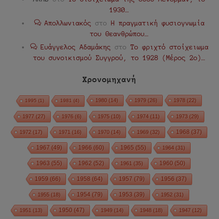
1930…
Απολλωνιακός
στο
Η πραγματική φυσιογνωμία
του Θεανθρώπου…
Ευάγγελος Αδαμάκης
στο
Το φριχτό στοίχειωμα
του συνοικισμού Συγγρού, το 1928 (Μέρος 2ο)…
Χρονομηχανή
1980
(14)
1979
(26)
1978
(22)
1995
(1)
1981
(4)
1977
(27)
1976
(6)
1975
(10)
1974
(11)
1973
(29)
1972
(17)
1971
(16)
1970
(14)
1969
(32)
1968
(37)
1967
(49)
1966
(60)
1965
(55)
1964
(31)
1963
(55)
1962
(52)
1960
(50)
1961
(35)
1959
(66)
1958
(64)
1957
(79)
1956
(37)
1954
(79)
1955
(18)
1953
(39)
1952
(31)
1950
(47)
1951
(13)
1949
(14)
1948
(18)
1947
(12)