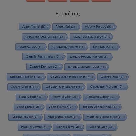
Ετικέτες
Aime Michel
(8)
Albert Moll
(1)
Alberto Perego
(6)
Alexander Graham Bell
(1)
Alexander Kazantsev
(6)
Allan Kardec
(2)
Athanasius Kircher
(4)
Bela Lugosi
(1)
Camille Flammarion
(8)
Donald Howard Menzel
(2)
Donald Keyhoe
(8)
Emanuel Swedenborg
(4)
Eusapia Palladino
(3)
Gavriil Adrianovich Tikhov
(4)
George King
(1)
Guglielmo Marconi
(9)
Gerard Croiset
(5)
Giovanni Schiaparelli
(4)
Hans Bender
(2)
Harry Houdini
(3)
Hermann Oberth
(3)
James Braid
(2)
Jean Plantier
(3)
Joseph Banks Rhine
(1)
Kaspar Hauser
(1)
Margarethe Timm
(1)
Matthias Stormberger
(1)
Percival Lowell
(4)
Richard Byrd
(2)
Silas Newton
(2)