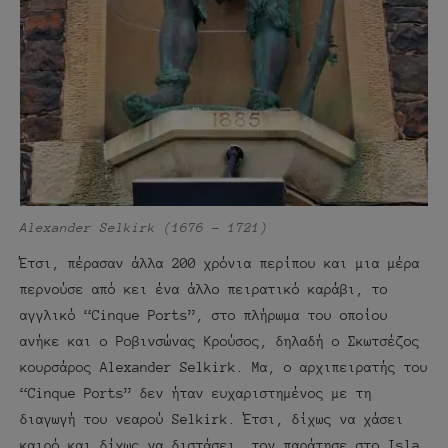
Alexander Selkirk (1676 – 1721)
Έτσι, πέρασαν άλλα 200 χρόνια περίπου και μια μέρα
περνούσε από κει ένα άλλο πειρατικό καράβι, το
αγγλικό “Cinque Ports”, στο πλήρωμα του οποίου
ανήκε και ο Ροβινσώνας Κρούσος, δηλαδή ο Σκωτσέζος
κουρσάρος Alexander Selkirk. Μα, ο αρχιπειρατής του
“Cinque Ports” δεν ήταν ευχαριστημένος με τη
διαγωγή του νεαρού Selkirk. Έτσι, δίχως να χάσει
καιρό και δίχως να διστάσει, τον παράτησε στο Isla