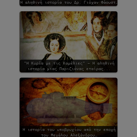
Η αληθινή ιστορία του Δρ. Γιόχαν Φάουστ…
"Η Κυρία με τις Καμέλιες" - Η αληθινή
ιστορία μιας Παριζιάνας εταίρας...
Η ιστορία του υποβρυχίου από την εποχή
του Μεγάλου Αλεξάνδρου…