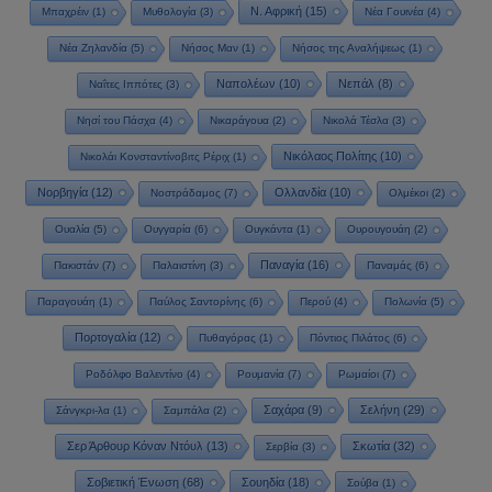
Ν. Αφρική
(15)
Μπαχρέιν
(1)
Μυθολογία
(3)
Νέα Γουινέα
(4)
Νέα Ζηλανδία
(5)
Νήσος Μαν
(1)
Νήσος της Αναλήψεως
(1)
Ναπολέων
(10)
Νεπάλ
(8)
Ναΐτες Ιππότες
(3)
Νησί του Πάσχα
(4)
Νικαράγουα
(2)
Νικολά Τέσλα
(3)
Νικόλαος Πολίτης
(10)
Νικολάι Κονσταντίνοβιτς Ρέριχ
(1)
Νορβηγία
(12)
Ολλανδία
(10)
Νοστράδαμος
(7)
Ολμέκοι
(2)
Ουαλία
(5)
Ουγγαρία
(6)
Ουγκάντα
(1)
Ουρουγουάη
(2)
Παναγία
(16)
Πακιστάν
(7)
Παλαιστίνη
(3)
Παναμάς
(6)
Παραγουάη
(1)
Παύλος Σαντορίνης
(6)
Περού
(4)
Πολωνία
(5)
Πορτογαλία
(12)
Πυθαγόρας
(1)
Πόντιος Πιλάτος
(6)
Ροδόλφο Βαλεντίνο
(4)
Ρουμανία
(7)
Ρωμαίοι
(7)
Σαχάρα
(9)
Σελήνη
(29)
Σάνγκρι-λα
(1)
Σαμπάλα
(2)
Σερ Άρθουρ Κόναν Ντόυλ
(13)
Σκωτία
(32)
Σερβία
(3)
Σοβιετική Ένωση
(68)
Σουηδία
(18)
Σούβα
(1)