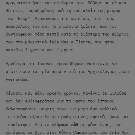
πραγματοποιήσει την επιθυμία του. Πέθανε σε ηλικία
45 ετών, μαραζωμένος από τη νοσταλγία της μικρής
του “Εδέμ”. Αναπολούσε τις κατσίκες του, τους
παπαγάλους του και τα υπόλοιπα ζωάκια, που τον
συντρόφευαν τόσο πιστά κατά το διάστημα της εξορίας
του στο μαγευτικό Isla Mas a Tierra, που ήταν
ακριβώς 4 χρόνια και 4 μήνες.
Αργότερα, οι Ισπανοί προσπάθησαν ανεπιτυχώς να
αποικίσουν τα τρία αυτά νησιά του Αρχιπελάγους Juan
Fernandez.
Πέρασαν και πάλι αρκετά χρόνια. Κανένας δε μιλούσε
και δεν ενδιαφερόταν για τα νησιά του Ισπανού
θαλασσοπόρου, μέχρις ότου μια μέρα ένα γαλλικό
ιστιοφόρο εξώκειλε στα βράχια ενός νησιού, όπου και
τσακίστηκε. Από το πλήρωμα σώθηκε μόνο ένας, που
κατάφερε να βγει στον Κόλπο Cumberland του Isla Mas