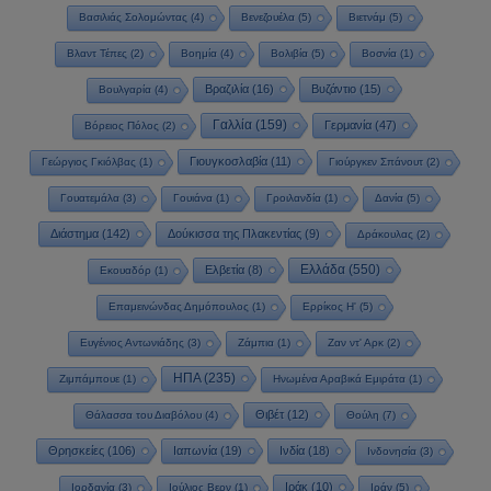
Βασιλιάς Σολομώντας
(4)
Βενεζουέλα
(5)
Βιετνάμ
(5)
Βλαντ Τέπες
(2)
Βοημία
(4)
Βολιβία
(5)
Βοσνία
(1)
Βραζιλία
(16)
Βυζάντιο
(15)
Βουλγαρία
(4)
Γαλλία
(159)
Γερμανία
(47)
Βόρειος Πόλος
(2)
Γιουγκοσλαβία
(11)
Γεώργιος Γκιόλβας
(1)
Γιούργκεν Σπάνουτ
(2)
Γουατεμάλα
(3)
Γουιάνα
(1)
Γροιλανδία
(1)
Δανία
(5)
Διάστημα
(142)
Δούκισσα της Πλακεντίας
(9)
Δράκουλας
(2)
Ελλάδα
(550)
Ελβετία
(8)
Εκουαδόρ
(1)
Επαμεινώνδας Δημόπουλος
(1)
Ερρίκος Η'
(5)
Ευγένιος Αντωνιάδης
(3)
Ζάμπια
(1)
Ζαν ντ' Αρκ
(2)
ΗΠΑ
(235)
Ζιμπάμπουε
(1)
Ηνωμένα Αραβικά Εμιράτα
(1)
Θιβέτ
(12)
Θάλασσα του Διαβόλου
(4)
Θούλη
(7)
Θρησκείες
(106)
Ιαπωνία
(19)
Ινδία
(18)
Ινδονησία
(3)
Ιράκ
(10)
Ιορδανία
(3)
Ιούλιος Βερν
(1)
Ιράν
(5)