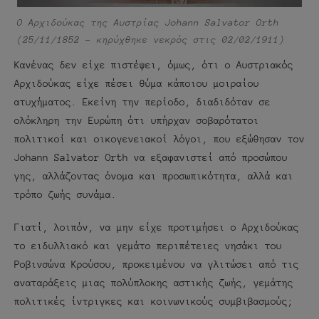
Ο Αρχιδούκας της Αυστρίας Johann Salvator Orth
(25/11/1852 – κηρύχθηκε νεκρός στις 02/02/1911)
Κανένας δεν είχε πιστέψει, όμως, ότι ο Αυστριακός
Αρχιδούκας είχε πέσει θύμα κάποιου μοιραίου
ατυχήματος. Εκείνη την περίοδο, διαδιδόταν σε
ολόκληρη την Ευρώπη ότι υπήρχαν σοβαρότατοι
πολιτικοί και οικογενειακοί λόγοι, που εξώθησαν τον
Johann Salvator Orth να εξαφανιστεί από προσώπου
γης, αλλάζοντας όνομα και προσωπικότητα, αλλά και
τρόπο ζωής συνάμα.
Γιατί, λοιπόν, να μην είχε προτιμήσει ο Αρχιδούκας
το ειδυλλιακό και γεμάτο περιπέτειες νησάκι του
Ροβινσώνα Κρούσου, προκειμένου να γλιτώσει από τις
αναταράξεις μιας πολύπλοκης αστικής ζωής, γεμάτης
πολιτικές ίντριγκες και κοινωνικούς συμβιβασμούς;