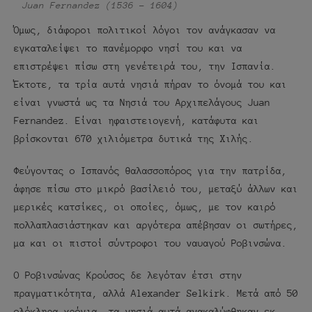
Juan Fernandez (1536 – 1604)
Όμως, διάφοροι πολιτικοί λόγοι τον ανάγκασαν να
εγκαταλείψει το πανέμορφο νησί του και να
επιστρέψει πίσω στη γενέτειρά του, την Ισπανία.
Έκτοτε, τα τρία αυτά νησιά πήραν το όνομά του και
είναι γνωστά ως τα Νησιά του Αρχιπελάγους Juan
Fernandez. Είναι ηφαιστειογενή, κατάφυτα και
βρίσκονται 670 χιλιόμετρα δυτικά της Χιλής.
Φεύγοντας ο Ισπανός θαλασσοπόρος για την πατρίδα,
άφησε πίσω στο μικρό βασίλειό του, μεταξύ άλλων και
μερικές κατσίκες, οι οποίες, όμως, με τον καιρό
πολλαπλασιάστηκαν και αργότερα απέβησαν οι σωτήρες,
μα και οι πιστοί σύντροφοι του ναυαγού Ροβινσώνα.
Ο Ροβινσώνας Κρούσος δε λεγόταν έτσι στην
πραγματικότητα, αλλά Alexander Selkirk. Μετά από 50
ολόκληρα χρόνια, τα νησιά αυτά ανακαλύφθηκαν εκ