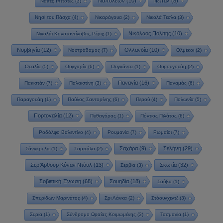
Ναπολέων
(10)
Νεπάλ
(8)
Ναΐτες Ιππότες
(3)
Νησί του Πάσχα
(4)
Νικαράγουα
(2)
Νικολά Τέσλα
(3)
Νικόλαος Πολίτης
(10)
Νικολάι Κονσταντίνοβιτς Ρέριχ
(1)
Νορβηγία
(12)
Ολλανδία
(10)
Νοστράδαμος
(7)
Ολμέκοι
(2)
Ουαλία
(5)
Ουγγαρία
(6)
Ουγκάντα
(1)
Ουρουγουάη
(2)
Παναγία
(16)
Πακιστάν
(7)
Παλαιστίνη
(3)
Παναμάς
(6)
Παραγουάη
(1)
Παύλος Σαντορίνης
(6)
Περού
(4)
Πολωνία
(5)
Πορτογαλία
(12)
Πυθαγόρας
(1)
Πόντιος Πιλάτος
(6)
Ροδόλφο Βαλεντίνο
(4)
Ρουμανία
(7)
Ρωμαίοι
(7)
Σαχάρα
(9)
Σελήνη
(29)
Σάνγκρι-λα
(1)
Σαμπάλα
(2)
Σερ Άρθουρ Κόναν Ντόυλ
(13)
Σκωτία
(32)
Σερβία
(3)
Σοβιετική Ένωση
(68)
Σουηδία
(18)
Σούβα
(1)
Σπυρίδων Μαρινάτος
(4)
Σρι Λάνκα
(2)
Στόουνχεντζ
(3)
Συρία
(1)
Σύνδρομο Ωραίας Κοιμωμένης
(3)
Τασμανία
(1)