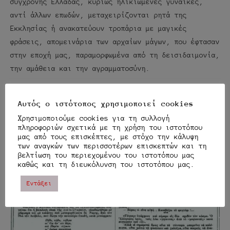
σύγχρονης Ελλάδας, κυρίως ηλικιωμένες γυναίκες,
αντί άλλων επωδών, μεταχειρίζονται ρητά της
Εκκλησίας ή ανακατεύουν τροπάρια με μαγικές
φράσεις, απομεινάρια των αρχαίων μάγων, που έφτασαν
στην εποχή μας, παραμορφωμένα από τη δεισιδαιμονία,
την αμάθεια και την αγραμματοσύνη.
Η είδηση δημοσιεύθηκε στο περιοδικό “ΜΠΟΥΚΕΤΟ”,
Αυτός ο ιστότοπος χρησιμοποιεί cookies
στις 09/05/1926…
Χρησιμοποιούμε cookies για τη συλλογή
πληροφοριών σχετικά με τη χρήση του ιστοτόπου
μας από τους επισκέπτες, με στόχο την κάλυψη
των αναγκών των περισσοτέρων επισκεπτών και τη
βελτίωση του περιεχομένου του ιστοτόπου μας
καθώς και τη διευκόλυνση του ιστοτόπου μας.
Εντάξει