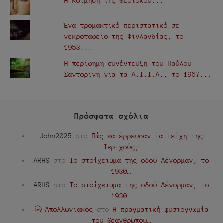
Η Κοίμηση της Θεοτόκου...
Ένα τρομακτικό περιστατικό σε
νεκροταφείο της Φινλανδίας, το
1953...
Η περίφημη συνέντευξη του Παύλου
Σαντορίνη για τα Α.Τ.Ι.Α., τo 1967...
Πρόσφατα σχόλια
John2025
στο
Πώς κατέρρευσαν τα τείχη της
Ιεριχούς;
ARHS
στο
Το στοίχειωμα της οδού Λένορμαν, το
1930…
ARHS
στο
Το στοίχειωμα της οδού Λένορμαν, το
1930…
Απολλωνιακός
στο
Η πραγματική φυσιογνωμία
του Θεανθρώπου…