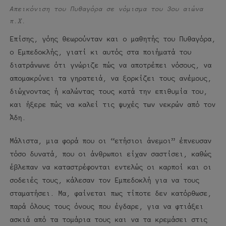
Απεικόνιση του Πυθαγόρα σε νόμισμα του 3ου αιώνα
π.Χ.
Επίσης, γόης θεωρούνταν και ο μαθητής του Πυθαγόρα,
ο Εμπεδοκλής, γιατί κι αυτός στα ποιήματά του
διατράνωνε ότι γνώριζε πώς να αποτρέπει νόσους, να
απομακρύνει τα γηρατειά, να ξορκίζει τους ανέμους,
διώχνοντας ή καλώντας τους κατά την επιθυμία του,
και ήξερε πώς να καλεί τις ψυχές των νεκρών από τον
Άδη.
Μάλιστα, μια φορά που οι “ετήσιοι άνεμοι” έπνευσαν
τόσο δυνατά, που οι άνθρωποι είχαν σαστίσει, καθώς
έβλεπαν να καταστρέφονται εντελώς οι καρποί και οι
σοδειές τους, κάλεσαν τον Εμπεδοκλή για να τους
σταματήσει. Μα, φαίνεται πως τίποτε δεν κατόρθωσε,
παρά όλους τους όνους που έγδαρε, για να φτιάξει
ασκιά από τα τομάρια τους και να τα κρεμάσει στις