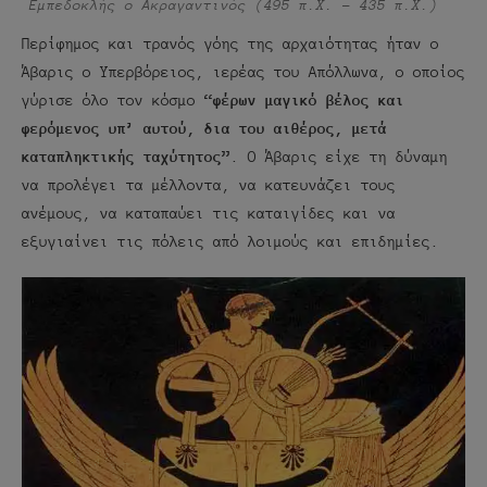
Εμπεδοκλής ο Ακραγαντινός (495 π.Χ. – 435 π.Χ.)
Περίφημος και τρανός γόης της αρχαιότητας ήταν ο
Άβαρις ο Υπερβόρειος, ιερέας του Απόλλωνα, ο οποίος
γύρισε όλο τον κόσμο
“φέρων μαγικό βέλος και
φερόμενος υπ’ αυτού, δια του αιθέρος, μετά
καταπληκτικής ταχύτητος”
. Ο Άβαρις είχε τη δύναμη
να προλέγει τα μέλλοντα, να κατευνάζει τους
ανέμους, να καταπαύει τις καταιγίδες και να
εξυγιαίνει τις πόλεις από λοιμούς και επιδημίες.