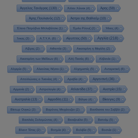
Άγγελος Τανάγρας
(130)
Άρης
(59)
Άλλεν Χάινεκ
(4)
Άρης Πουλιανός
(12)
Άστρο της Βηθλεέμ
(10)
Έλενα Πετρόβνα Μπλαβάτσκι
(1)
Έμιλυ Ρόουζ
(2)
Ήλιος
(4)
Αγγλία
(218)
Αίγυπτος
(50)
Ίνκας
(3)
Α.Τ.Υ.Α.
(6)
Αζόρες
(2)
Αιθιοπία
(3)
Αικατερίνη η Μεγάλη
(2)
Αικατερίνη των Μεδίκων
(6)
Αλή Πασάς
(6)
Αλβανία
(1)
Αλγερία
(5)
Αλεούτιες Νήσοι
(1)
Αλχημιστές
(5)
Ανταρκτική
(6)
Αργεντινή
(36)
Απολλώνιος ο Τυανέας
(4)
Αραβία
(4)
Ατλαντίδα
(37)
Αυστρία
(15)
Αρμενία
(2)
Αστρολογία
(4)
Αυστραλία
(13)
Αφροδίτη
(11)
Βίκινγκς
(9)
Βέλγιο
(4)
Βίκτωρ Ουγκώ
(3)
Βαρόνος Μινχάουζεν
(2)
Βασίλισσα του Σαββά
(2)
Βασιλιάς Σολομώντας
(4)
Βενεζουέλα
(5)
Βιετνάμ
(5)
Βλαντ Τέπες
(2)
Βοημία
(4)
Βολιβία
(5)
Βοσνία
(1)