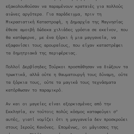
εξακολουθούσαν να παραμένουν κραταιές για πολλούς
αιώνες αργότερα. Για παράδειγμα, πριν τη
Μικρασιατική Καταστροφή, η Δημαρχία της Μαγνησίας
έθεσε αμοιβή δώδεκα χιλιάδες γρόσια σε εκείνον, που
θα κατάφερνε, με ένα ξόρκι ή μια μαγγανεία, να
εξαφανίσει τους αρουραίους, που είχαν καταστρέψει
τα δημητριακά της περιφέρειας.
Πολλοί Δερβίσηδες Τούρκοι προσπάθησαν να διώξουν τα
τρωκτικά, αλλά ούτε η θαυματουργή τους δύναμη, ούτε
τα ξόρκια τους, ούτε τα μαγικά τους τεχνάσματα
κατόρθωσαν το παραμικρό.
Αν και οι μαγείες είναι εξορκισμένες από την
Εκκλησία, εν τούτοις πολύς κόσμος καταφεύγει σ’
αυτές, γιατί νομίζει ότι η μαγγανεία δεν προσκρούει
στους Ιερούς Κανόνες. Επομένως, οι μάγισσες της