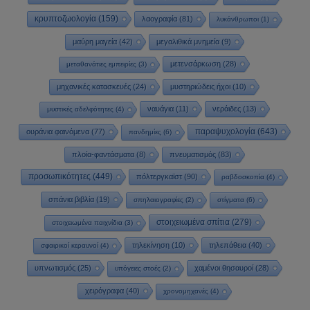
κρυπτοζωολογία
(159)
λαογραφία
(81)
λυκάνθρωποι
(1)
μαύρη μαγεία
(42)
μεγαλιθικά μνημεία
(9)
μετενσάρκωση
(28)
μεταθανάτιες εμπειρίες
(3)
μηχανικές κατασκευές
(24)
μυστηριώδεις ήχοι
(10)
ναυάγια
(11)
νεράιδες
(13)
μυστικές αδελφότητες
(4)
παραψυχολογία
(643)
ουράνια φαινόμενα
(77)
πανδημίες
(6)
πλοία-φαντάσματα
(8)
πνευματισμός
(83)
προσωπικότητες
(449)
πόλτεργκαϊστ
(90)
ραβδοσκοπία
(4)
σπάνια βιβλία
(19)
σπηλαιογραφίες
(2)
στίγματα
(6)
στοιχειωμένα σπίτια
(279)
στοιχειωμένα παιχνίδια
(3)
τηλεκίνηση
(10)
τηλεπάθεια
(40)
σφαιρικοί κεραυνοί
(4)
υπνωτισμός
(25)
χαμένοι θησαυροί
(28)
υπόγειες στοές
(2)
χειρόγραφα
(40)
χρονομηχανές
(4)