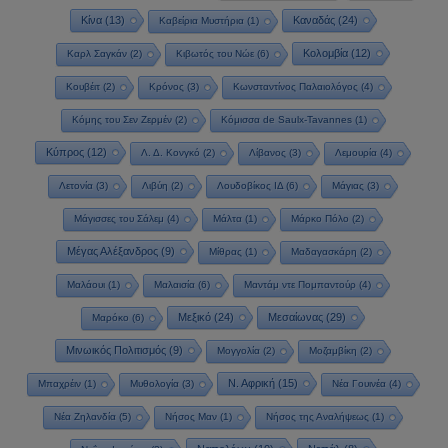
Κίνα
(13)
Καναδάς
(24)
Καβείρια Μυστήρια
(1)
Κολομβία
(12)
Καρλ Σαγκάν
(2)
Κιβωτός του Νώε
(6)
Κουβέιτ
(2)
Κρόνος
(3)
Κωνσταντίνος Παλαιολόγος
(4)
Κόμης του Σεν Ζερμέν
(2)
Κόμισσα de Saulx-Tavannes
(1)
Κύπρος
(12)
Λ. Δ. Κονγκό
(2)
Λίβανος
(3)
Λεμουρία
(4)
Λετονία
(3)
Λιβύη
(2)
Λουδοβίκος ΙΔ
(6)
Μάγιας
(3)
Μάγισσες του Σάλεμ
(4)
Μάλτα
(1)
Μάρκο Πόλο
(2)
Μέγας Αλέξανδρος
(9)
Μίθρας
(1)
Μαδαγασκάρη
(2)
Μαλάουι
(1)
Μαλαισία
(6)
Μαντάμ ντε Πομπαντούρ
(4)
Μεξικό
(24)
Μεσαίωνας
(29)
Μαρόκο
(6)
Μινωικός Πολιτισμός
(9)
Μογγολία
(2)
Μοζαμβίκη
(2)
Ν. Αφρική
(15)
Μπαχρέιν
(1)
Μυθολογία
(3)
Νέα Γουινέα
(4)
Νέα Ζηλανδία
(5)
Νήσος Μαν
(1)
Νήσος της Αναλήψεως
(1)