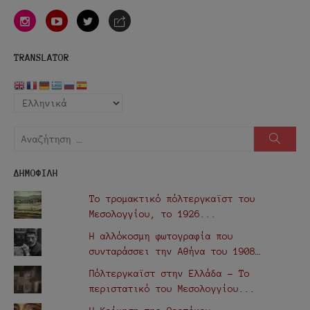
instagram
youtube
twitter
e-
mail
TRANSLATOR
Αναζήτηση
Αναζή
για:
ΔΗΜΟΦΙΛΗ
Το τρομακτικό πόλτεργκαϊστ του
Μεσολογγίου, το 1926...
Η αλλόκοσμη φωτογραφία που
συνταράσσει την Αθήνα του 1908…
Πόλτεργκαϊστ στην Ελλάδα - Το
περιστατικό του Μεσολογγίου...