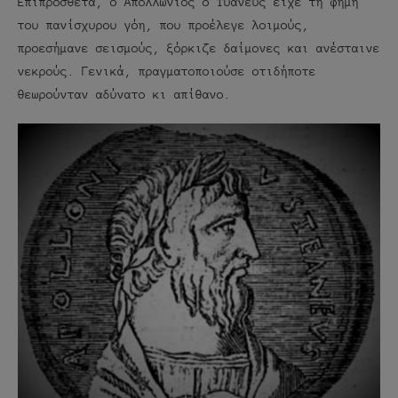
Επιπρόσθετα, ο Απολλώνιος ο Τυανεύς είχε τη φήμη
του πανίσχυρου γόη, που προέλεγε λοιμούς,
προεσήμανε σεισμούς, ξόρκιζε δαίμονες και ανέσταινε
νεκρούς. Γενικά, πραγματοποιούσε οτιδήποτε
θεωρούνταν αδύνατο κι απίθανο.