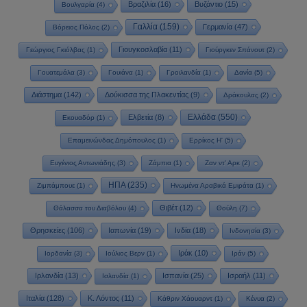
Βραζιλία
(16)
Βυζάντιο
(15)
Βουλγαρία
(4)
Γαλλία
(159)
Γερμανία
(47)
Βόρειος Πόλος
(2)
Γιουγκοσλαβία
(11)
Γεώργιος Γκιόλβας
(1)
Γιούργκεν Σπάνουτ
(2)
Γουατεμάλα
(3)
Γουιάνα
(1)
Γροιλανδία
(1)
Δανία
(5)
Διάστημα
(142)
Δούκισσα της Πλακεντίας
(9)
Δράκουλας
(2)
Ελλάδα
(550)
Ελβετία
(8)
Εκουαδόρ
(1)
Επαμεινώνδας Δημόπουλος
(1)
Ερρίκος Η'
(5)
Ευγένιος Αντωνιάδης
(3)
Ζάμπια
(1)
Ζαν ντ' Αρκ
(2)
ΗΠΑ
(235)
Ζιμπάμπουε
(1)
Ηνωμένα Αραβικά Εμιράτα
(1)
Θιβέτ
(12)
Θάλασσα του Διαβόλου
(4)
Θούλη
(7)
Θρησκείες
(106)
Ιαπωνία
(19)
Ινδία
(18)
Ινδονησία
(3)
Ιράκ
(10)
Ιορδανία
(3)
Ιούλιος Βερν
(1)
Ιράν
(5)
Ιρλανδία
(13)
Ισπανία
(25)
Ισραήλ
(11)
Ισλανδία
(1)
Ιταλία
(128)
Κ. Λόντος
(11)
Κάθριν Χάουαρντ
(1)
Κένυα
(2)