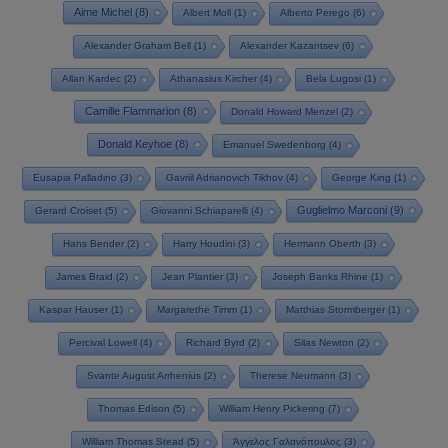
Aime Michel
(8)
Albert Moll
(1)
Alberto Perego
(6)
Alexander Graham Bell
(1)
Alexander Kazantsev
(6)
Allan Kardec
(2)
Athanasius Kircher
(4)
Bela Lugosi
(1)
Camille Flammarion
(8)
Donald Howard Menzel
(2)
Donald Keyhoe
(8)
Emanuel Swedenborg
(4)
Eusapia Palladino
(3)
Gavriil Adrianovich Tikhov
(4)
George King
(1)
Guglielmo Marconi
(9)
Gerard Croiset
(5)
Giovanni Schiaparelli
(4)
Hans Bender
(2)
Harry Houdini
(3)
Hermann Oberth
(3)
James Braid
(2)
Jean Plantier
(3)
Joseph Banks Rhine
(1)
Kaspar Hauser
(1)
Margarethe Timm
(1)
Matthias Stormberger
(1)
Percival Lowell
(4)
Richard Byrd
(2)
Silas Newton
(2)
Svante August Arrhenius
(2)
Therese Neumann
(3)
Thomas Edison
(5)
William Henry Pickering
(7)
William Thomas Stead
(5)
Άγγελος Γαλανόπουλος
(3)