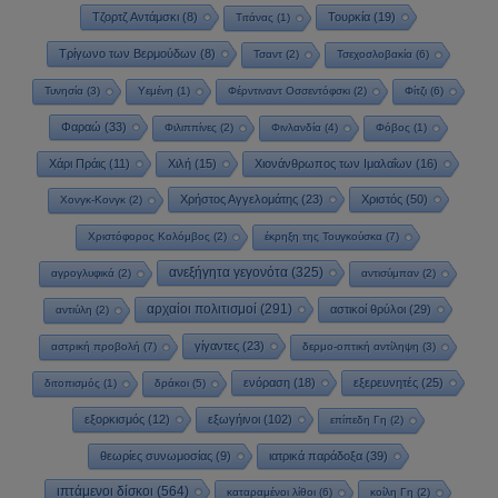
Τζορτζ Αντάμσκι
(8)
Τουρκία
(19)
Τιτάνας
(1)
Τρίγωνο των Βερμούδων
(8)
Τσαντ
(2)
Τσεχοσλοβακία
(6)
Τυνησία
(3)
Υεμένη
(1)
Φέρντιναντ Οσσεντόφσκι
(2)
Φίτζι
(6)
Φαραώ
(33)
Φιλιππίνες
(2)
Φινλανδία
(4)
Φόβος
(1)
Χάρι Πράις
(11)
Χιλή
(15)
Χιονάνθρωπος των Ιμαλαΐων
(16)
Χρήστος Αγγελομάτης
(23)
Χριστός
(50)
Χονγκ-Κονγκ
(2)
Χριστόφορος Κολόμβος
(2)
έκρηξη της Τουγκούσκα
(7)
ανεξήγητα γεγονότα
(325)
αγρογλυφικά
(2)
αντισύμπαν
(2)
αρχαίοι πολιτισμοί
(291)
αστικοί θρύλοι
(29)
αντιύλη
(2)
γίγαντες
(23)
αστρική προβολή
(7)
δερμο-οπτική αντίληψη
(3)
ενόραση
(18)
εξερευνητές
(25)
διτοπισμός
(1)
δράκοι
(5)
εξορκισμός
(12)
εξωγήινοι
(102)
επίπεδη Γη
(2)
θεωρίες συνωμοσίας
(9)
ιατρικά παράδοξα
(39)
ιπτάμενοι δίσκοι
(564)
καταραμένοι λίθοι
(6)
κοίλη Γη
(2)