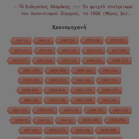
Ευάγγελος Αδαμάκης
στο
Το φριχτό στοίχειωμα
του συνοικισμού Συγγρού, το 1928 (Μέρος 2ο)…
Χρονομηχανή
1980
(14)
1979
(26)
1978
(22)
1995
(1)
1981
(4)
1977
(27)
1976
(6)
1975
(10)
1974
(11)
1973
(29)
1972
(17)
1971
(16)
1970
(14)
1969
(32)
1968
(37)
1967
(49)
1966
(60)
1965
(55)
1964
(31)
1963
(55)
1962
(52)
1960
(50)
1961
(35)
1959
(66)
1958
(64)
1957
(79)
1956
(37)
1954
(79)
1955
(18)
1953
(39)
1952
(31)
1950
(47)
1951
(13)
1949
(14)
1948
(18)
1947
(12)
1939
(46)
1938
(56)
1946
(7)
1941
(1)
1940
(1)
1936
(72)
1934
(59)
1937
(31)
1935
(34)