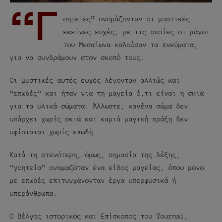
“Γ
οητείες” ονομάζονταν οι μυστικές
εκείνες ευχές, με τις οποίες οι μάγοι
του Μεσαίωνα καλούσαν τα πνεύματα,
για να συνδράμουν στον σκοπό τους.
Οι μυστικές αυτές ευχές λέγονταν αλλιώς και
“επωδές” και ήταν για τη μαγεία ό,τι είναι η σκιά
για τα υλικά σώματα. Άλλωστε, κανένα σώμα δεν
υπάρχει χωρίς σκιά και καμιά μαγική πράξη δεν
υφίσταται χωρίς επωδή.
Κατά τη στενότερη, όμως, σημασία της λέξης,
“γοητεία” ονομαζόταν ένα είδος μαγείας, όπου μόνο
με επωδές επιτυγχάνονταν έργα υπερφυσικά ή
υπεράνθρωπα.
Ο Βέλγος ιστορικός και Επίσκοπος του Tournai,