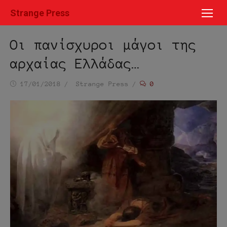
Μετάβαση
Strange Press
στο
περιεχόμενο
Οι πανίσχυροι μάγοι της
αρχαίας Ελλάδας…
Ημ/
Συντάκτης
17/01/2018
Strange Press
0
νία
δημοσίευσης